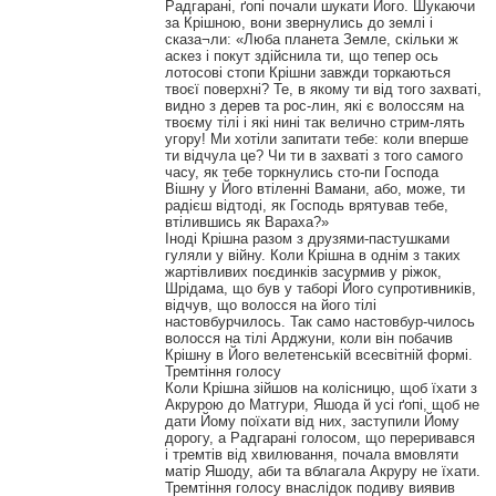
Радгарані, ґопі почали шукати Його. Шукаючи
за Крішною, вони звернулись до землі і
сказа¬ли: «Люба планета Земле, скільки ж
аскез і покут здійснила ти, що тепер ось
лотосові стопи Крішни завжди торкаються
твоєї поверхні? Те, в якому ти від того захваті,
видно з дерев та рос-лин, які є волоссям на
твоєму тілі і які нині так велично стрим-лять
угору! Ми хотіли запитати тебе: коли вперше
ти відчула це? Чи ти в захваті з того самого
часу, як тебе торкнулись сто-пи Господа
Вішну у Його втіленні Вамани, або, може, ти
радієш відтоді, як Господь врятував тебе,
втілившись як Вараха?»
Іноді Крішна разом з друзями-пастушками
гуляли у війну. Коли Крішна в однім з таких
жартівливих поєдинків засурмив у ріжок,
Шрідама, що був у таборі Його супротивників,
відчув, що волосся на його тілі
настовбурчилось. Так само настовбур-чилось
волосся на тілі Арджуни, коли він побачив
Крішну в Його велетенській всесвітній формі.
Тремтіння голосу
Коли Крішна зійшов на колісницю, щоб їхати з
Акрурою до Матгури, Яшода й усі ґопі, щоб не
дати Йому поїхати від них, заступили Йому
дорогу, а Радгарані голосом, що переривався
і тремтів від хвилювання, почала вмовляти
матір Яшоду, аби та вблагала Акруру не їхати.
Тремтіння голосу внаслідок подиву виявив