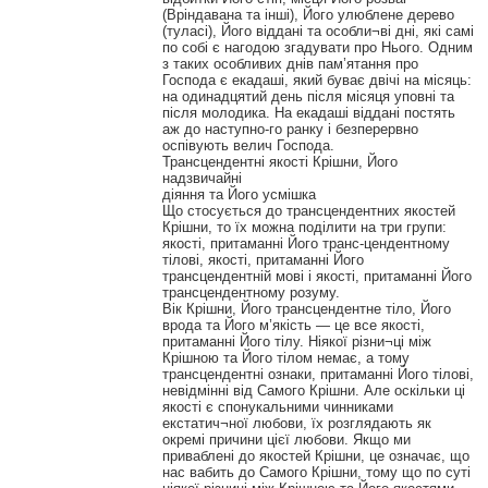
(Вріндавана та інші), Його улюблене дерево
(туласі), Його віддані та особли¬ві дні, які самі
по собі є нагодою згадувати про Нього. Одним
з таких особливих днів пам’ятання про
Господа є екадаші, який буває двічі на місяць:
на одинадцятий день після місяця уповні та
після молодика. На екадаші віддані постять
аж до наступно-го ранку і безперервно
оспівують велич Господа.
Трансцендентні якості Крішни, Його
надзвичайні
діяння та Його усмішка
Що стосується до трансцендентних якостей
Крішни, то їх можна поділити на три групи:
якості, притаманні Його транс-цендентному
тілові, якості, притаманні Його
трансцендентній мові і якості, притаманні Його
трансцендентному розуму.
Вік Крішни, Його трансцендентне тіло, Його
врода та Його м’якість — це все якості,
притаманні Його тілу. Ніякої різни¬ці між
Крішною та Його тілом немає, а тому
трансцендентні ознаки, притаманні Його тілові,
невідмінні від Самого Крішни. Але оскільки ці
якості є спонукальними чинниками
екстатич¬ної любови, їх розглядають як
окремі причини цієї любови. Якщо ми
приваблені до якостей Крішни, це означає, що
нас вабить до Самого Крішни, тому що по суті