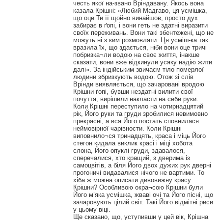
честь якої на-звано Вріндавану. Якось вона
казала Крішні: «Любий Мадгаво, ця усмішка,
що оце Ти її щойно винайшов, просто дух
забирає в ґопі, і вони геть не здатні виразити
своїх переживань. Вони такі збентежені, що не
можуть ні з ким розмовляти. Ця усміш-ка так
вразила їх, що здається, ніби вони оце тричі
побризка¬ли водою на своє життя, інакше
сказати, вони вже відкинули усяку надію жити
далі». За індійським звичаєм тіло померлої
людини збризкують водою. Отож зі слів
Врінди виявляється, що зачаровані вродою
Крішни ґопі, бувши нездатні вилити свої
почуття, вирішили накласти на себе руки.
Коли Крішні переступило на чотирнадцятий
рік, Його руки та груди зробилися невимовно
прекрасні, а вся Його постать сповнилася
неймовірної чарівности. Коли Крішні
виповнило¬ся тринадцять, краса і міць Його
стегон кидала виклик красі і міці хобота
слона, Його опуклі груди, здавалося,
сперечалися, хто кращий, з дверима із
самоцвітів, а біля Його двох дужих рук дверні
прогоничі видавалися нічого не вартими. То
хіба ж можна описати дивовижну красу
Крішни? Особливою окра¬сою Крішни були
Його м’яка усмішка, жваві очі та Його пісні, що
зачаровують цілий світ. Такі Його відмітні риси
у цьому віці.
Ще сказано, що, уступивши у цей вік, Крішна