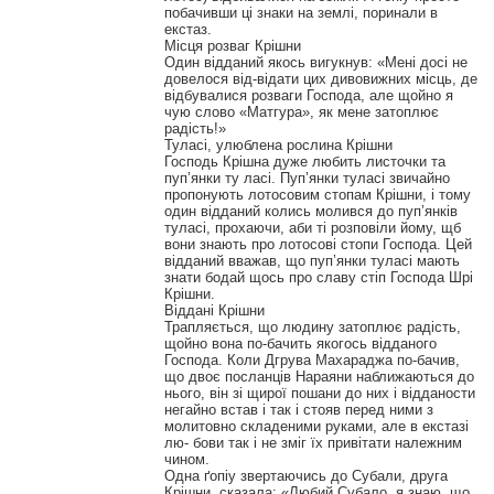
побачивши ці знаки на землі, поринали в
екстаз.
Місця розваг Крішни
Один відданий якось вигукнув: «Мені досі не
довелося від-відати цих дивовижних місць, де
відбувалися розваги Господа, але щойно я
чую слово «Матгура», як мене затоплює
радість!»
Туласі, улюблена рослина Крішни
Господь Крішна дуже любить листочки та
пуп’янки ту ласі. Пуп’янки туласі звичайно
пропонують лотосовим стопам Крішни, і тому
один відданий колись молився до пуп’янків
туласі, прохаючи, аби ті розповіли йому, щб
вони знають про лотосові стопи Господа. Цей
відданий вважав, що пуп’янки туласі мають
знати бодай щось про славу стіп Господа Шрі
Крішни.
Віддані Крішни
Трапляється, що людину затоплює радість,
щойно вона по-бачить якогось відданого
Господа. Коли Дгрува Махараджа по-бачив,
що двоє посланців Нараяни наближаються до
нього, він зі щирої пошани до них і відданости
негайно встав і так і стояв перед ними з
молитовно складеними руками, але в екстазі
лю- бови так і не зміг їх привітати належним
чином.
Одна ґопіу звертаючись до Субали, друга
Крішни, сказала: «Любий Субало, я знаю, що