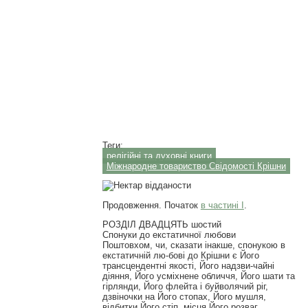
Теги:
релігійні та духовні книги
Міжнародне товариство Свідомості Крішни
Продовження. Початок
в частині І
.
РОЗДІЛ ДВАДЦЯТЬ шостий
Спонуки до екстатичної любови
Поштовхом, чи, сказати інакше, спонукою в
екстатичній лю-бові до Крішни є Його
трансцендентні якості, Його надзви-чайні
діяння, Його усміхнене обличчя, Його шати та
гірлянди, Його флейта і буйволячий ріг,
дзвіночки на Його стопах, Його мушля,
відбитки Його стіп, місця Його розваг