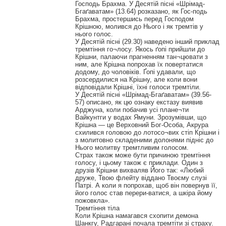
Господь Брахма. У Десятій пісні «Шрімад-
Бгаґаватам» (13.64) розказано, як Гос-подь
Брахма, простершись перед Господом
Крішною, молився до Нього і як тремтів у
нього голос.
У Десятій пісні (29.30) наведено інший приклад
тремтіння го¬лосу. Якось ґопі прийшли до
Крішни, палаючи прагненням тан¬цювати з
ним, але Крішна попрохав їх повертатися
додому, до чоловіків. Ґопі удавали, що
розсердилися на Крішну, але коли вони
відповідали Крішні, їхні голоси тремтіли.
У Десятій пісні «Шрімад-Бгаґаватам» (39.56-
57) описано, як цю ознаку екстазу виявив
Арджуна, коли побачив усі плане¬ти
Вайкунтги у водах Ямуни. Зрозумівши, що
Крішна — це Верховний Бог-Особа, Акрура
схилився головою до лотосо¬вих стіп Крішни і
з молитовно складеними долонями підніс до
Нього молитву тремтливим голосом.
Страх також може бути причиною тремтіння
голосу, і цьому також є приклади. Один з
друзів Крішни вихваляв Його так: «Любий
друже, Твою флейту віддано Твоєму слузі
Патрі. А коли я попрохав, щоб він повернув її,
його голос став перери-ватися, а шкіра йому
пожовкла».
Тремтіння тіла
Коли Крішна намагався схопити демона
Шанкгу, Радгарані почала тремтіти зі страху.