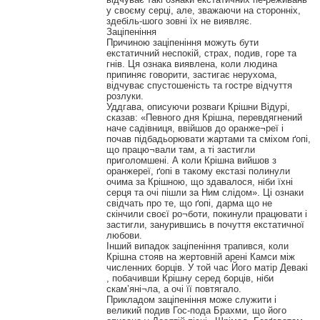
у своєму серці, але, зважаючи на сторонніх,
здебіль-шого зовні їх не виявляє.
Заціпеніння
Причиною заціпеніння можуть бути
екстатичний неспокій, страх, подив, горе та
гнів. Ця ознака виявлена, коли людина
припиняє говорити, застигає нерухома,
відчуває спустошеність та гостре відчуття
розлуки.
Уддгава, описуючи розваги Крішни Відурі,
сказав: «Певного дня Крішна, перевдягнений
наче садівниця, ввійшов до оранже¬реї і
почав підбадьорювати жартами та сміхом ґопі,
що працю¬вали там, а ті застигли
приголомшені. А коли Крішна вийшов з
оранжереї, ґопі в такому екстазі полинули
очима за Крішною, що здавалося, ніби їхні
серця та очі пішли за Ним слідом». Ці ознаки
свідчать про те, що ґопі, дарма що не
скінчили своєї ро¬боти, покинули працювати і
застигли, занурившись в почуття екстатичної
любови.
Інший випадок заціпеніння трапився, коли
Крішна стояв на жертовній арені Камси між
численних борців. У той час Його матір Девакі
, побачивши Крішну серед борців, ніби
скам’яні¬ла, а очі її повтягало.
Прикладом заціпеніння може служити і
великий подив Гос-пода Брахми, що його