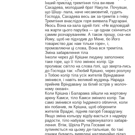
Інший приклад тремтіння тіла ви-явив
Сахадева, молодший брат Накули. Почувши,
що Шішу- пала, наче несамовитий, гудить
Господа, Сахадева весь аж за-тремтів з гніву.
Тремтіння внаслідок горя виявила Радгарані.
Якось Вона ка-зала одній ґопі: «Не відповідай
на жарти цього парубка — це однак скінчиться
самим розчаруванням. А також прошу, ска¬жи
Йому, щоб не підходив до Мене, бо Його
товариство дає нам тільки горе», і,
промовляючи ці слова, Вона вся тремтіла.
Зміна забарвлення тіла
Інколи через дії Крішни людину заполонює
таке горе, що її тіло змінює колір. Це
проливає світло на слова ґопі, що зверта-лись
до Господа так: «Любий Крішно, через розлуку
з Тобою колір тіла усіх жителів Вріндавани
змінився, і навіть великий мудрець Нарада
прийняв Вріндавану за білий острів у молоч-
ному океані».
Коли Крішна і Баларама зійшли на жертовну
арену Камси, тіло Камси змінило колір. Так
само змінився колір Індриного обличчя, коли
він побачив, як Крішна, щоб оборонити
жителів Враджі, підняв пагорб Ґовардгану.
Якщо зміна кольору відбу-вається з надміру
радости, тіло набуває червонуватого забарв-
лення. Втім, Шріла Рупа Ґосвамі не
зупиняється на цьому де-тальніше, бо такі
ознаки бувають виявлені надзвичайно рідко.