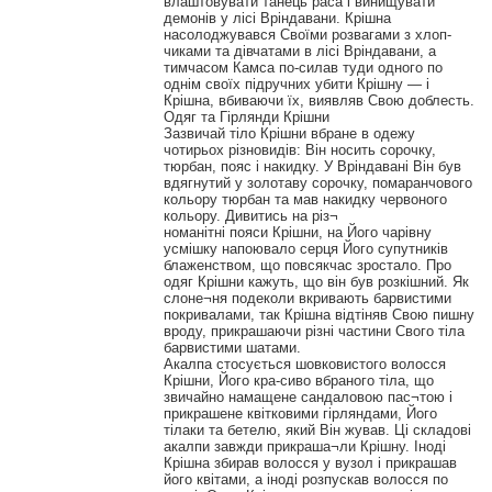
влаштовувати танець раса і винищувати
демонів у лісі Вріндавани. Крішна
насолоджувався Своїми розвагами з хлоп-
чиками та дівчатами в лісі Вріндавани, а
тимчасом Камса по-силав туди одного по
однім своїх підручних убити Крішну — і
Крішна, вбиваючи їх, виявляв Свою доблесть.
Одяг та Гірлянди Крішни
Зазвичай тіло Крішни вбране в одежу
чотирьох різновидів: Він носить сорочку,
тюрбан, пояс і накидку. У Вріндавані Він був
вдягнутий у золотаву сорочку, помаранчового
кольору тюрбан та мав накидку червоного
кольору. Дивитись на різ¬
номанітні пояси Крішни, на Його чарівну
усмішку напоювало серця Його супутників
блаженством, що повсякчас зростало. Про
одяг Крішни кажуть, що він був розкішний. Як
слоне¬ня подеколи вкривають барвистими
покривалами, так Крішна відтіняв Свою пишну
вроду, прикрашаючи різні частини Свого тіла
барвистими шатами.
Акалпа стосується шовковистого волосся
Крішни, Його кра-сиво вбраного тіла, що
звичайно намащене сандаловою пас¬тою і
прикрашене квітковими гірляндами, Його
тілаки та бетелю, який Він жував. Ці складові
акалпи завжди прикраша¬ли Крішну. Іноді
Крішна збирав волосся у вузол і прикрашав
його квітами, а іноді розпускав волосся по