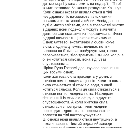
де- мониця Путана лежить на подвір’ї, і її тої
ж миті затопило ба-жання розшукати Крішну».
Коли ознаки екстазу виявляються в тілі
невідданого, їх на-зивають «висхлими»
ознаками екстатичної любови. Невіддані по
суті є матеріалістами, але в товаристві чистих
відданих вони подеколи можуть виявляти
деякі ознаки екстатичних пережи¬вань. Вчені-
віддані називають ці вияви «висхлими».
Ознак буттєвої екстатичної любови існує
вісім: людина ціпе¬ніє, починає потіти,
волосся на її тілі настовбурчується, голос
переривається, тіло тремтить і змінює колір, з
очей котяться сльози, вона відчуває
спустошеність.
Шріла Рупа Ґосвамі дає наукове пояснення
цих восьми ознак.
Коли життєва сила приходить у дотик зі
стихією землі, людина ціпеніє. Коли та сама
сила стикається зі стихією води, з очей
котяться сльози. Коли ця сила стикається зі
стихією вогню, людина потіє. Наслідком
зіткнення її із стихією ефіру є відчут-тя
спустошености. А коли життєва сила
стикається з повітрям, тілом людини
переходить дрож, голос переривається і
волосся на тілі настовбурчується.
Ці ознаки іноді виявляються внутрішньо, а
інколи назовні. Чистий відданий завжди
відчуває такі ознаки екстатичних пе-реживань