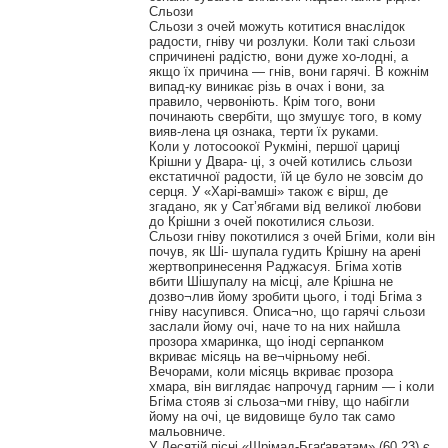
Сльози
Сльози з очей можуть котитися внаслідок
радости, гніву чи розлуки. Коли такі сльози
спричинені радістю, вони дуже хо-лодні, а
якщо їх причина — гнів, вони гарячі. В кожнім
випад-ку виникає різь в очах і вони, за
правило, червоніють. Крім того, вони
починають свербіти, що змушує того, в кому
вияв-лена ця ознака, терти їх руками.
Коли у лотосоокої Рукміні, першої цариці
Крішни у Двара- ці, з очей котились сльози
екстатичної радости, їй це було не зовсім до
серця. У «Харі-вамші» також є вірш, де
згадано, як у Сат’ябгами від великої любови
до Крішни з очей покотилися сльози.
Сльози гніву покотилися з очей Бгіми, коли він
почув, як Ші- шупала гудить Крішну на арені
жертвопринесення Раджасуя. Бгіма хотів
вбити Шішупалу на місці, але Крішна не
дозво¬лив йому зробити цього, і тоді Бгіма з
гніву насупився. Описа¬но, що гарячі сльози
заслали йому очі, наче то на них найшла
прозора хмаринка, що іноді серпанком
вкриває місяць на ве¬чірньому небі.
Вечорами, коли місяць вкриває прозора
хмара, він виглядає напрочуд гарним — і коли
Бгіма стояв зі сльоза¬ми гніву, що набігли
йому на очі, це видовище було так само
мальовниче.
У Десятій пісні «Шрімад-Бгаґаватам» (60.23) є