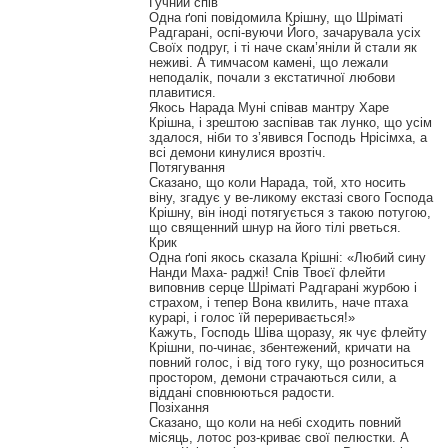
Гучний спів
Одна ґопі повідомила Крішну, що Шріматі
Радгарані, оспі-вуючи Його, зачарувала усіх
Своїх подруг, і ті наче скам’яніли й стали як
неживі. А тимчасом камені, що лежали
неподалік, почали з екстатичної любови
плавитися.
Якось Нарада Муні співав мантру Харе
Крішна, і зрештою заспівав так лунко, що усім
здалося, ніби то з’явився Господь Нрісімха, а
всі демони кинулися врозтіч.
Потягування
Сказано, що коли Нарада, той, хто носить
віну, згадує у ве-ликому екстазі свого Господа
Крішну, він іноді потягується з такою потугою,
що священний шнур на його тілі рветься.
Крик
Одна ґопі якось сказала Крішні: «Любий сину
Нанди Маха- раджі! Спів Твоєї флейти
виповнив серце Шріматі Радгарані журбою і
страхом, і тепер Вона квилить, наче птаха
курарі, і голос їй переривається!»
Кажуть, Господь Шіва щоразу, як чує флейту
Крішни, по-чинає, збентежений, кричати на
повний голос, і від того гуку, що розноситься
простором, демони страчаються сили, а
віддані сповнюються радости.
Позіхання
Сказано, що коли на небі сходить повний
місяць, лотос роз-криває свої пелюстки. А