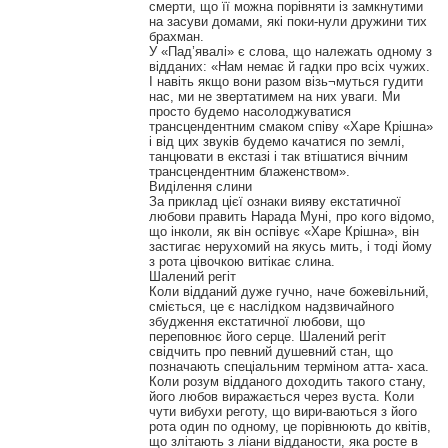
смерти, що її можна порівняти із замкнутими
на засуви домами, які поки-нули дружини тих
брахман.
У «Пад’явалі» є слова, що належать одному з
відданих: «Нам немає й гадки про всіх чужих.
І навіть якщо вони разом візь¬муться гудити
нас, ми не звертатимем на них уваги. Ми
просто будемо насолоджуватися
трансцендентним смаком співу «Харе Крішна»
і від цих звуків будемо качатися по землі,
танцювати в екстазі і так втішатися вічним
трансцендентним блаженством».
Виділення слини
За приклад цієї ознаки вияву екстатичної
любови править Нарада Муні, про кого відомо,
що інколи, як він оспівує «Харе Крішна», він
застигає нерухомий на якусь мить, і тоді йому
з рота цівочкою витікає слина.
Шалений регіт
Коли відданий дуже гучно, наче божевільний,
сміється, це є наслідком надзвичайного
збудження екстатичної любови, що
переповнює його серце. Шалений регіт
свідчить про певний душевний стан, що
позначають спеціальним терміном атта- хаса.
Коли розум відданого доходить такого стану,
його любов виражається через вуста. Коли
чути вибухи реготу, що вири-ваються з його
рота один по одному, це порівнюють до квітів,
що злітають з ліани відданости, яка росте в