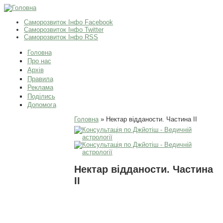
Саморозвиток Інфо Facebook
Саморозвиток Інфо Twitter
Саморозвиток Інфо RSS
Головна
Про нас
Архів
Правила
Реклама
Поділись
Допомога
Ви є тут
Головна
» Нектар відданости. Частина ІІ
Нектар відданости. Частина
ІІ