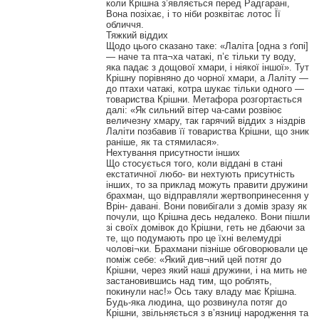
коли Крішна з’являється перед Радгарані,
Вона позіхає, і то ніби розквітає лотос Її
обличчя.
Тяжкий віддих
Щодо цього сказано таке: «Лаліта [одна з ґопі]
— наче та пта¬ха чатакі, п’є тільки ту воду,
яка падає з дощової хмари, і ніякої іншої». Тут
Крішну порівняно до чорної хмари, а Лаліту —
до птахи чатакі, котра шукає тільки одного —
товариства Крішни. Метафора розгортається
далі: «Як сильний вітер ча-сами розвіює
величезну хмару, так гарячий віддих з ніздрів
Лаліти позбавив її товариства Крішни, що зник
раніше, як та стямилася».
Нехтування присутности інших
Що стосується того, коли віддані в стані
екстатичної любо- ви нехтують присутність
інших, то за приклад можуть правити дружини
брахман, що відправляли жертвопринесення у
Врін- давані. Вони повибігали з домів зразу як
почули, що Крішна десь недалеко. Вони пішли
зі своїх домівок до Крішни, геть не дбаючи за
те, що подумають про це їхні велемудрі
чолові¬ки. Брахмани пізніше обговорювали це
поміж себе: «Який див¬ний цей потяг до
Крішни, через який наші дружини, і на мить не
застановившись над тим, що роблять,
покинули нас!» Ось таку владу має Крішна.
Будь-яка людина, що розвинула потяг до
Крішни, звільняється з в’язниці народження та