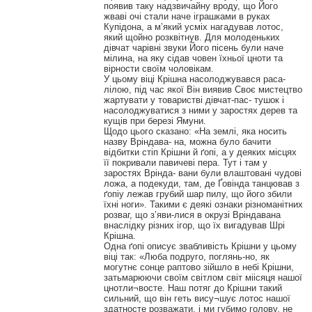
появив таку надзвичайну вроду, що Його
жваві очі стали наче іграшками в руках
Купідона, а м’який усміх нагадував лотос,
який щойно розквітнув. Для молоденьких
дівчат чарівні звуки Його пісень були наче
мілина, на яку сідав човен їхньої цноти та
вірности своїм чоловікам.
У цьому віці Крішна насолоджувався раса-
лілою, під час якої Він виявив Своє мистецтво
жартувати у товаристві дівчат-пас- тушок і
насолоджуватися з ними у заростях дерев та
кущів при березі Ямуни.
Щодо цього сказано: «На землі, яка носить
назву Вріндава- на, можна було бачити
відбитки стіп Крішни й ґопі, а у деяких місцях
її покривали павичеві пера. Тут і там у
заростях Врінда- вани були влаштовані чудові
ложа, а подекуди, там, де Ґовінда танцював з
ґопіу лежав грубий шар пилу, що його збили
їхні ноги». Такими є деякі ознаки різноманітних
розваг, що з’яви-лися в окрузі Вріндавана
внаслідку різних ігор, що їх вигадував Шрі
Крішна.
Одна ґопі описує звабливість Крішни у цьому
віці так: «Люба подруго, поглянь-но, як
могутнє сонце раптово зійшло в небі Крішни,
затьмарюючи своїм світлом світ міісяця нашої
цнотли¬восте. Наш потяг до Крішни такий
сильний, що він геть вису¬шує лотос нашої
здатносте розважати, і ми губимо голову, не