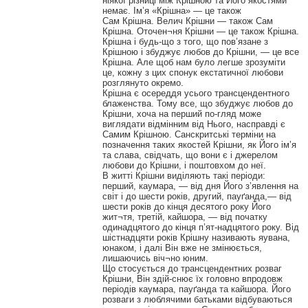
ніякої різниці між Крішною та Його якостями
немає. Ім’я «Крішна» — це також
Сам Крішна. Велич Крішни — також Сам
Крішна. Оточен¬ня Крішни — це також Крішна.
Крішна і будь-що з того, що пов’язане з
Крішною і збуджує любов до Крішни, — це все
Крішна. Але щоб нам було легше зрозуміти
це, кожну з цих спонук екстатичної любови
розглянуто окремо.
Крішна є осереддя усього трансцендентного
блаженства. Тому все, що збуджує любов до
Крішни, хоча на перший по-гляд може
виглядати відмінним від Нього, насправді є
Самим Крішною. Санскритські терміни на
позначення таких якостей Крішни, як Його ім’я
та слава, свідчать, що вони є і джерелом
любови до Крішни, і поштовхом до неї.
В житті Крішни виділяють такі періоди:
перший, каумара, — від дня Його з’явлення на
світ і до шести років, другий, пауґанда,— від
шести років до кінця десятого року Його
жит¬тя, третій, кайшора, — від початку
одинадцятого до кінця п’ят-надцятого року. Від
шістнадцяти років Крішну називають яувана,
юнаком, і далі Він вже не змінюється,
лишаючись віч¬но юним.
Що стосується до трансцендентних розваг
Крішни, Він здій-снює їх головно впродовж
періодів каумара, пауґанда та кайшора. Його
розваги з люблячими батьками відбуваються