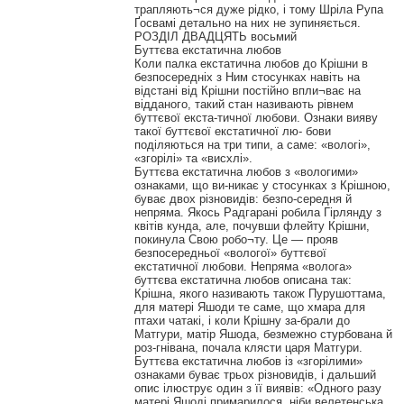
трапляють¬ся дуже рідко, і тому Шріла Рупа
Ґосвамі детально на них не зупиняється.
РОЗДІЛ ДВАДЦЯТЬ восьмий
Буттєва екстатична любов
Коли палка екстатична любов до Крішни в
безпосередніх з Ним стосунках навіть на
відстані від Крішни постійно впли¬ває на
відданого, такий стан називають рівнем
буттєвої екста-тичної любови. Ознаки вияву
такої буттєвої екстатичної лю- бови
поділяються на три типи, а саме: «вологі»,
«згорілі» та «висхлі».
Буттєва екстатична любов з «вологими»
ознаками, що ви-никає у стосунках з Крішною,
буває двох різновидів: безпо-середня й
непряма. Якось Радгарані робила Гірлянду з
квітів кунда, але, почувши флейту Крішни,
покинула Свою робо¬ту. Це — прояв
безпосередньої «вологої» буттєвої
екстатичної любови. Непряма «волога»
буттєва екстатична любов описана так:
Крішна, якого називають також Пурушоттама,
для матері Яшоди те саме, що хмара для
птахи чатакі, і коли Крішну за-брали до
Матгури, матір Яшода, безмежно стурбована й
роз-гнівана, почала клясти царя Матгури.
Буттєва екстатична любов із «згорілими»
ознаками буває трьох різновидів, і дальший
опис ілюструє один з її виявів: «Одного разу
матері Яшоді примарилося, ніби велетенська