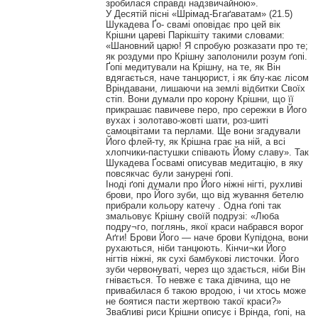
зробилася справді надзвичайною».
У Десятій пісні «Шрімад-Бгаґаватам» (21.5)
Шукадева Ґо- свамі оповідає про цей вік
Крішни цареві Парікшіту такими словами:
«Шановний царю! Я спробую розказати про те;
як роздуми про Крішну заполонили розум ґопі.
Ґопі медитували на Крішну, на те, як Він
вдягається, наче танцюрист, і як блу-кає лісом
Вріндавани, лишаючи на землі відбитки Своїх
стіп. Вони думали про корону Крішни, що її
прикрашає павичеве перо, про сережки в Його
вухах і золотаво-жовті шати, роз-шиті
самоцвітами та перлами. Ще вони згадували
Його флей-ту, як Крішна грає на ній, а всі
хлопчики-пастушки співають Йому славу». Так
Шукадева Ґосвамі описував медитацію, в яку
повсякчас були занурені ґопі.
Іноді ґопі думали про Його ніжні нігті, рухливі
брови, про Його зуби, що від жування бетелю
прибрали кольору катечу . Одна ґопі так
змальовує Крішну своїй подрузі: «Люба
подру¬го, поглянь, якої краси набрався ворог
Аґги! Брови Його — наче брови Купідона, вони
рухаються, ніби танцюють. Кінчи¬ки Його
нігтів ніжні, як сухі бамбукові листочки. Його
зуби червонуваті, через що здається, ніби Він
гнівається. То невже є така дівчина, що не
привабилася б такою вродою, і чи хтось може
не боятися пасти жертвою такої краси?»
Звабливі риси Крішни описує і Врінда, ґопі, на