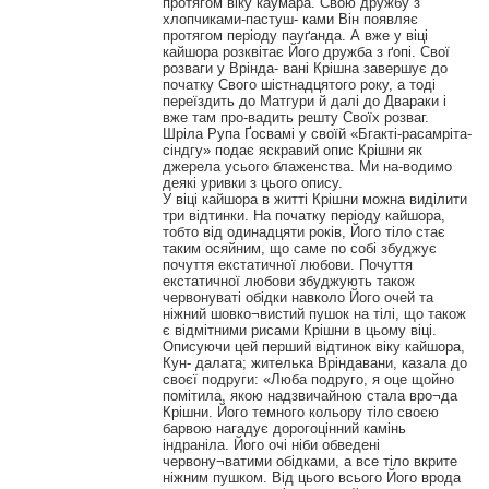
протягом віку каумара. Свою дружбу з
хлопчиками-пастуш- ками Він появляє
протягом періоду пауґанда. А вже у віці
кайшора розквітає Його дружба з ґопі. Свої
розваги у Врінда- вані Крішна завершує до
початку Свого шістнадцятого року, а тоді
переїздить до Матгури й далі до Двараки і
вже там про-вадить решту Своїх розваг.
Шріла Рупа Ґосвамі у своїй «Бгакті-расамріта-
сіндгу» подає яскравий опис Крішни як
джерела усього блаженства. Ми на-водимо
деякі уривки з цього опису.
У віці кайшора в житті Крішни можна виділити
три відтинки. На початку періоду кайшора,
тобто від одинадцяти років, Його тіло стає
таким осяйним, що саме по собі збуджує
почуття екстатичної любови. Почуття
екстатичної любови збуджують також
червонуваті обідки навколо Його очей та
ніжний шовко¬вистий пушок на тілі, що також
є відмітними рисами Крішни в цьому віці.
Описуючи цей перший відтинок віку кайшора,
Кун- далата; жителька Вріндавани, казала до
своєї подруги: «Люба подруго, я оце щойно
помітила, якою надзвичайною стала вро¬да
Крішни. Його темного кольору тіло своєю
барвою нагадує дорогоцінний камінь
індраніла. Його очі ніби обведені
червону¬ватими обідками, а все тіло вкрите
ніжним пушком. Від цього всього Його врода