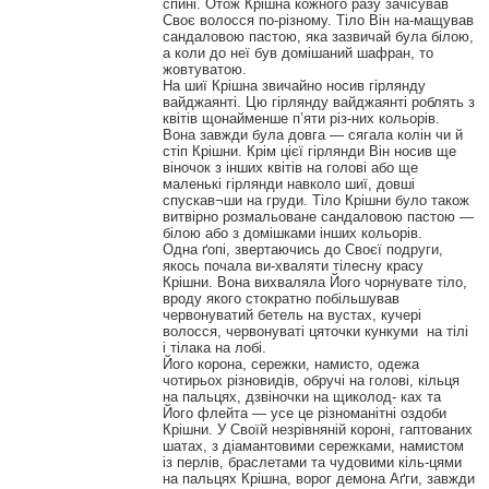
спині. Отож Крішна кожного разу зачісував
Своє волосся по-різному. Тіло Він на-мащував
сандаловою пастою, яка зазвичай була білою,
а коли до неї був домішаний шафран, то
жовтуватою.
На шиї Крішна звичайно носив гірлянду
вайджаянті. Цю гірлянду вайджаянті роблять з
квітів щонайменше п’яти різ-них кольорів.
Вона завжди була довга — сягала колін чи й
стіп Крішни. Крім цієї гірлянди Він носив ще
віночок з інших квітів на голові або ще
маленькі гірлянди навколо шиї, довші
спускав¬ши на груди. Тіло Крішни було також
витвірно розмальоване сандаловою пастою —
білою або з домішками інших кольорів.
Одна ґопі, звертаючись до Своєї подруги,
якось почала ви-хваляти тілесну красу
Крішни. Вона вихваляла Його чорнувате тіло,
вроду якого стократно побільшував
червонуватий бетель на вустах, кучері
волосся, червонуваті цяточки кункуми на тілі
і тілака на лобі.
Його корона, сережки, намисто, одежа
чотирьох різновидів, обручі на голові, кільця
на пальцях, дзвіночки на щиколод- ках та
Його флейта — усе це різноманітні оздоби
Крішни. У Своїй незрівняній короні, гаптованих
шатах, з діамантовими сережками, намистом
із перлів, браслетами та чудовими кіль-цями
на пальцях Крішна, ворог демона Аґги, завжди