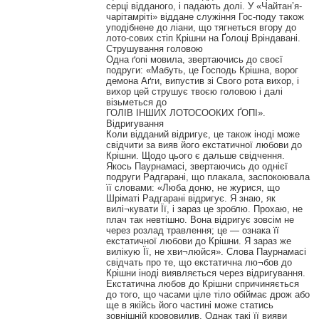
серці відданого, і падають долі. У «Чайтан’я-
чарітамріті» віддане служіння Гос-поду також
уподібнене до ліани, що тягнеться вгору до
лото-сових стіп Крішни на Ґолоці Вріндавані.
Струшування головою
Одна ґопі мовила, звертаючись до своєї
подруги: «Мабуть, це Господь Крішна, ворог
демона Аґги, випустив зі Свого рота вихор, і
вихор цей струшує твоєю головою і далі
візьметься до
ГОЛІВ ІНШИХ ЛОТОСООКИХ ҐОПІ».
Відригування
Коли відданий відригує, це також іноді може
свідчити за вияв його екстатичної любови до
Крішни. Щодо цього є дальше свідчення.
Якось Паурнамасі, звертаючись до однієї
подруги Радгарані, що плакала, заспокоювала
її словами: «Люба доню, не журися, що
Шріматі Радгарані відригує. Я знаю, як
вилі¬кувати Її, і зараз це зроблю. Прохаю, не
плач так невтішно. Вона відригує зовсім не
через розлад травлення; це — ознака її
екстатичної любови до Крішни. Я зараз же
вилікую Її, не хви¬люйся». Слова Паурнамасі
свідчать про те, що екстатична лю¬бов до
Крішни іноді виявляється через відригування.
Екстатична любов до Крішни спричиняється
до того, що часами ціле тіло обіймає дрож або
ще в якійсь його частині може статись
зовнішній крововилив. Однак такі її вияви