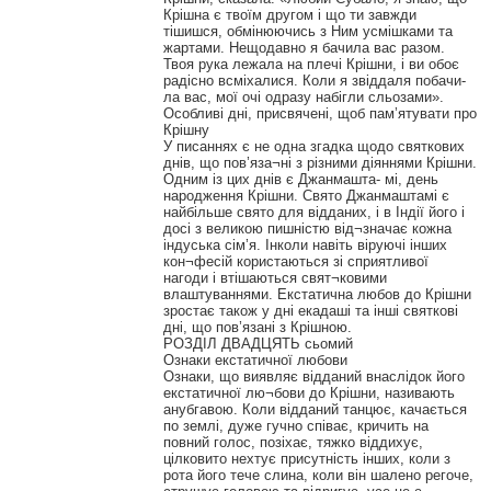
Крішна є твоїм другом і що ти завжди
тішишся, обмінюючись з Ним усмішками та
жартами. Нещодавно я бачила вас разом.
Твоя рука лежала на плечі Крішни, і ви обоє
радісно всміхалися. Коли я звіддаля побачи-
ла вас, мої очі одразу набігли сльозами».
Особливі дні, присвячені, щоб пам’ятувати про
Крішну
У писаннях є не одна згадка щодо святкових
днів, що пов’яза¬ні з різними діяннями Крішни.
Одним із цих днів є Джанмашта- мі, день
народження Крішни. Свято Джанмаштамі є
найбільше свято для відданих, і в Індії його і
досі з великою пишністю від¬значає кожна
індуська сім’я. Інколи навіть віруючі інших
кон¬фесій користаються зі сприятливої
нагоди і втішаються свят¬ковими
влаштуваннями. Екстатична любов до Крішни
зростає також у дні екадаші та інші святкові
дні, що пов’язані з Крішною.
РОЗДІЛ ДВАДЦЯТЬ сьомий
Ознаки екстатичної любови
Ознаки, що виявляє відданий внаслідок його
екстатичної лю¬бови до Крішни, називають
анубгавою. Коли відданий танцює, качається
по землі, дуже гучно співає, кричить на
повний голос, позіхає, тяжко віддихує,
цілковито нехтує присутність інших, коли з
рота його тече слина, коли він шалено регоче,