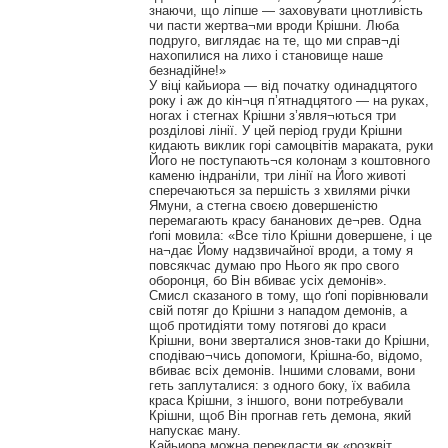
знаючи, що ліпше — заховувати цнотливість
чи пасти жертва¬ми вроди Крішни. Люба
подруго, виглядає на те, що ми справ¬ді
нахопилися на лихо і становище наше
безнадійне!»
У віці кайьиора — від початку одинадцятого
року і аж до кін¬ця п’ятнадцятого — на руках,
ногах і стегнах Крішни з’явля¬ються три
розділові лінії. У цей період груди Крішни
кидають виклик горі самоцвітів мараката, руки
Його не поступають¬ся колонам з коштовного
каменю індраніли, три лінії на Його животі
сперечаються за першість з хвилями річки
Ямуни, а стегна своєю довершеністю
перемагають красу бананових де¬рев. Одна
ґопі мовила: «Все тіло Крішни довершене, і це
на¬дає Йому надзвичайної вроди, а тому я
повсякчас думаю про Нього як про свого
оборонця, бо Він вбиває усіх демонів».
Смисл сказаного в тому, що ґопі порівнювали
свій потяг до Крішни з нападом демонів, а
щоб протидіяти тому потягові до краси
Крішни, вони зверталися знов-таки до Крішни,
сподіваю¬чись допомоги, Крішна-бо, відомо,
вбиває всіх демонів. Іншими словами, вони
геть заплуталися: з одного боку, їх вабила
краса Крішни, з іншого, вони потребували
Крішни, щоб Він прогнав геть демона, який
напускає ману.
Кайьиора можна перекласти як «розквіт