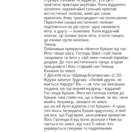
струшує головою та відригує, усе це є
практичні приклади анубгави. Коли відданого
затоплює надзвичайно сильний приплив
екста¬тичної любови, вияв цих ознак
приносить йому трансцендент¬не полегшення.
Перелічені ознаки екстатичної любови
поділяються на дві групи: одну називають
иііта, а другу — кьиепана. Коли відда-ний
позіхає, це ознаки групи иііта, а коли танцює,
це ознаки групи киїепана.
Танець
Побачивши прекрасне обличчя Крішни під час
Його танцю раса, Господь Шіва і собі пішов
танцювати та бити у свій неве¬личкий барабан
діндіма. До того екстатичного танцю згодом
приєднався і його старший син Ґанеша.
Качання по землі
У Десятій пісні «Шрімад-Бгаґаватам» (1.32)
Відура запитує Уддгаву: «Любий друже, як
мається Акрура? Він — не тіль¬ки безгрішна
людина, він ще вчений мудрець і відданий
Гос¬пода Крішни. Його екстатична любов до
Крішни така глибо¬ка, що я бачив, як він, наче
якийсь безумець, качався по землі,
що на ній були відбитки стіп Крішни!» А одна
ґопі якось пе-редала Крішні цидулочку, в якій
писала, що Радгарані, зача-рована ароматом
Його Гірлянди й від болю розлуки з Ним ка-
чається по землі, від чого Її ніжне тіло
вкривається синцями та подряпинами.