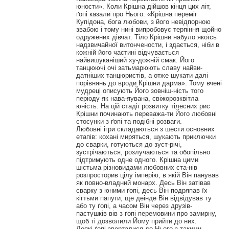
юности». Коли Крішна дійшов кінця цих літ,
ґопі казали про Нього: «Крішна переміг
Купідона, бога любови, з його невідпорною
звабою і тому нині випробовує терпіння щойно
одружених дівчат. Тіло Крішни набуло якоїсь
надзвичайної витончености, і здається, ніби в
кожній його частині відчувається
найвишуканіший ху-дожній смак. Його
танцюючі очі затьмарюють славу найви-
датніших танцюристів, а отже шукати далі
порівнянь до вроди Крішни дарма». Тому вчені
мудреці описують Його зовніш-ність того
періоду як нава-яувана, свіжорозквітла
юність. На цій стадії розвитку тілесних рис
Крішни починають переважа-ти Його любовні
стосунки з ґопі та подібні розваги.
Любовні ігри складаються з шести основних
етапів: кохані миряться, шукають приключки
до сварки, готуються до зуст-річі,
зустрічаються, розлучаються та обопільно
підтримують одне одного. Крішна цими
шістьма різновидами любовних ста-нів
розпросторив цілу імперію, в якій Він панував
як повно-владний монарх. Десь Він затівав
сварку з юними ґопі, десь Він подряпав їх
кігтьми папуги, ще деінде Він відвідував ту
або ту ґопі, а часом Він через друзів-
пастушків вів з ґопі перемовини про замирну,
щоб ті дозволили Йому прийти до них.
Деякі ґопі зверталися до Нього з такими