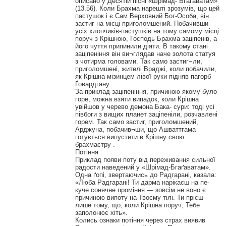
описано у Десятій пісні «Шрімад- Бгаґаватам»
(13.56). Коли Брахма нарешті зрозумів, що цей
пастушок і є Сам Верховний Бог-Особа, він
застиг на місці приголомшений. Побачивши
усіх хлопчиків-пастушків на тому самому місці
поруч з Крішною, Господь Брахма заціпенів, а
його чуття припинили діяти. В такому стані
заціпеніння він ви¬глядав наче золота статуя
з чотирма головами. Так само застиг¬ли,
приголомшені, жителі Враджі, коли побачили,
як Крішна мізинцем лівої руки підняв пагорб
Ґовардгану.
За приклад заціпеніння, причиною якому було
горе, можна взяти випадок, коли Крішна
увійшов у черево демона Бака- сури: тоді усі
півбоги з вищих планет заціпеніли, розчавлені
горем. Так само застиг, приголомшений,
Арджуна, побачив¬ши, що Ашваттгама
готується випустити в Крішну свою
брахмастру .
Потіння
Приклад появи поту від переживання сильної
радости наведений у «Шрімад-Бгаґаватам».
Одна ґопі, звертаючись до Радгарані, казала:
«Люба Радгарані! Ти дарма нарікаєш на пе-
куче сонячне проміння — зовсім не воно є
причиною випоту на Твоєму тілі. Ти прієш
лише тому, що, коли Крішна поруч, Тебе
заполонює хіть».
Колись ознаки потіння через страх виявив