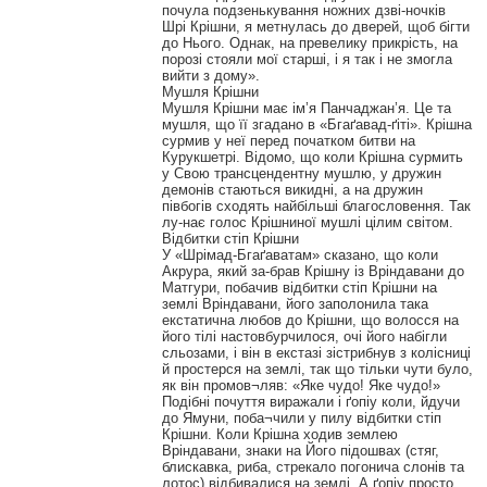
почула подзенькування ножних дзві-ночків
Шрі Крішни, я метнулась до дверей, щоб бігти
до Нього. Однак, на превелику прикрість, на
порозі стояли мої старші, і я так і не змогла
вийти з дому».
Мушля Крішни
Мушля Крішни має ім’я Панчаджан’я. Це та
мушля, що її згадано в «Бгаґавад-ґіті». Крішна
сурмив у неї перед початком битви на
Курукшетрі. Відомо, що коли Крішна сурмить
у Свою трансцендентну мушлю, у дружин
демонів стаються викидні, а на дружин
півбогів сходять найбільші благословення. Так
лу-нає голос Крішниної мушлі цілим світом.
Відбитки стіп Крішни
У «Шрімад-Бгаґаватам» сказано, що коли
Акрура, який за-брав Крішну із Вріндавани до
Матгури, побачив відбитки стіп Крішни на
землі Вріндавани, його заполонила така
екстатична любов до Крішни, що волосся на
його тілі настовбурчилося, очі його набігли
сльозами, і він в екстазі зістрибнув з колісниці
й простерся на землі, так що тільки чути було,
як він промов¬ляв: «Яке чудо! Яке чудо!»
Подібні почуття виражали і ґопіу коли, йдучи
до Ямуни, поба¬чили у пилу відбитки стіп
Крішни. Коли Крішна ходив землею
Вріндавани, знаки на Його підошвах (стяг,
блискавка, риба, стрекало погонича слонів та
лотос) відбивалися на землі. А ґопіу просто