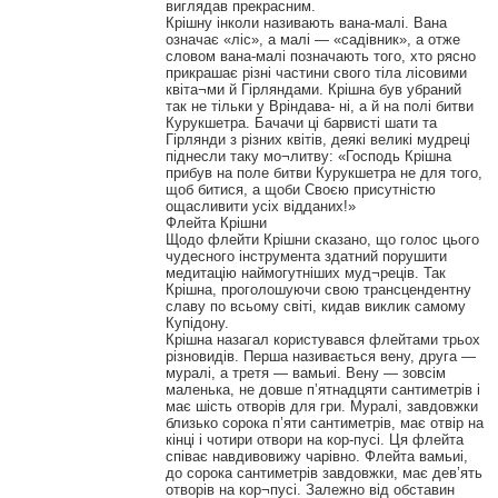
виглядав прекрасним.
Крішну інколи називають вана-малі. Вана
означає «ліс», а малі — «садівник», а отже
словом вана-малі позначають того, хто рясно
прикрашає різні частини свого тіла лісовими
квіта¬ми й Гірляндами. Крішна був убраний
так не тільки у Вріндава- ні, а й на полі битви
Курукшетра. Бачачи ці барвисті шати та
Гірлянди з різних квітів, деякі великі мудреці
піднесли таку мо¬литву: «Господь Крішна
прибув на поле битви Курукшетра не для того,
щоб битися, а щоби Своєю присутністю
ощасливити усіх відданих!»
Флейта Крішни
Щодо флейти Крішни сказано, що голос цього
чудесного інструмента здатний порушити
медитацію наймогутніших муд¬реців. Так
Крішна, проголошуючи свою трансцендентну
славу по всьому світі, кидав виклик самому
Купідону.
Крішна назагал користувався флейтами трьох
різновидів. Перша називається вену, друга —
муралі, а третя — вамьиі. Вену — зовсім
маленька, не довше п’ятнадцяти сантиметрів і
має шість отворів для гри. Муралі, завдовжки
близько сорока п’яти сантиметрів, має отвір на
кінці і чотири отвори на кор-пусі. Ця флейта
співає навдивовижу чарівно. Флейта вамьиі,
до сорока сантиметрів завдовжки, має дев’ять
отворів на кор¬пусі. Залежно від обставин