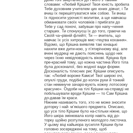
словами: «Любий Крішно! Твоя юність зробила
Тебе духовним учителем цих юних дівчат, і Ти
вчиш їх перешіптуватися між собою. Ти вчиш
їх підносити урочисті молитви, а ще навчаєш
обманювати своїх чоловіків і прибігати до
Тебе у сад поночі, забувши про напу¬чення
старших. Ти спонукуєш їх до того, граючи на
Своїй ча¬рівній флейті; Ти — вчитель, що
навчає їх усіх хитрощів мис¬тецтва кохання».
Відомо, що Крішна виявляв такі юнацькі
нахили вже дити-ною, у п’ятирічному віці, але
вчені мудреці не дають пояснень щодо них
через їхню невідповідність вікові. Крішна був
пре-красний тому, що кожна частина Його тіла
була досконалої, без жодної вади форми.
Досконалість тілесних рис Крішни описують
так: «Любий вороже Камси! Твої широкі очі,
опуклі груди, подібні до колон руки й тонкий
стан неминуче зачаро-вують кожну лотосооку
красуню». Оздоби на тілі Крішни на-справді не
побільшували вроди Крішни — то Сам Крішна
до-давав їм краси.
Ніжним називають того, хто не може зносити
доторку і най- м’якішого предмета. Описано,
що усе тіло Крішни було на-стільки ніжне, що
Його шкіра змінювала колір навіть від до-
торку щойно розтуленого молодого листочка.
У цьому віці кайьиора зусилля Крішни були
головно зосереджені на тому, щоб