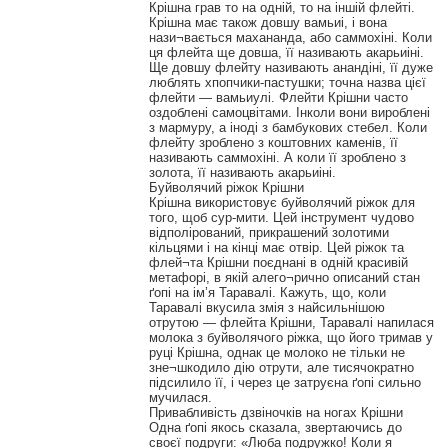
Крішна грав то на одній, то на іншій флейті.
Крішна має також довшу вамьиі, і вона
нази¬вається махананда, або саммохіні. Коли
ця флейта ще довша, її називають акарьиіні.
Ще довшу флейту називають анандіні, її дуже
люблять хпопчики-пастушки; точна назва цієї
флейти — вамьиулі. Флейти Крішни часто
оздоблені самоцвітами. Інколи вони вироблені
з мармуру, а іноді з бамбукових стебел. Коли
флейту зроблено з коштовних каменів, її
називають саммохіні. А коли її зроблено з
золота, її називають акарьиіні.
Буйволячий ріжок Крішни
Крішна використовує буйволячий ріжок для
того, щоб сур-мити. Цей інструмент чудово
відполірований, прикрашений золотими
кільцями і на кінці має отвір. Цей ріжок та
флей¬та Крішни поєднані в одній красивій
метафорі, в якій алего¬рично описаний стан
ґопі на ім’я Таравалі. Кажуть, що, коли
Таравалі вкусила змія з найсильнішою
отрутою — флейта Крішни, Таравалі напилася
молока з буйволячого ріжка, що його тримав у
руці Крішна, однак це молоко не тільки не
зне¬шкодило дію отрути, але тисячократно
підсилило її, і через це затруєна ґопі сильно
мучилася.
Привабливість дзвіночків на ногах Крішни
Одна ґопі якось сказала, звертаючись до
своєї подруги: «Люба подружко! Коли я