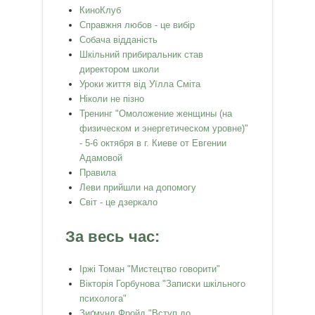
КиноКлуб
Справжня любов - це вибір
Собача відданість
Шкільний прибиральник став
директором школи
Уроки життя від Уїлла Сміта
Ніколи не пізно
Тренинг "Омоложение женщины (на
физическом и энергетическом уровне)"
- 5-6 октября в г. Киеве от Евгении
Адамовой
Правила
Леви прийшли на допомогу
Світ - це дзеркало
За весь час:
Іржі Томан "Мистецтво говорити"
Вікторія Горбунова "Записки шкільного
психолога"
Зиґмунд Фройд "Вступ до