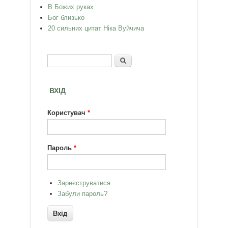
В Божих руках
Бог близько
20 сильних цитат Ніка Вуйчича
Пошук
Пошукова форма
ВХІД
Користувач
*
Пароль
*
Зареєструватися
Забули пароль?