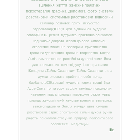
зцілення
життя
женские практики
психотерапія
графика
Допомога
фото
системні
розстановки
системные расстановки
відносини
семинар
розвиток
притчі
искусство
здоров&amp;#039;я
діти
відпочинок
буддизм
благодійність
релігія
підтримка
практична психологія
надихаюча доброта
любов до себе
живопись
екологічне мислення
эзотерика
християнство
тренинги для женщин
тренинг
творчество
тантра
Львів
самопознание
релігійні та духовні книги
йога
для начинающих
велетні духу
Центр развития
Женщины «Тайны Славянки»
Тайны Славянки
сила
думки
рисовать
прийняття себе
понад
бар&amp;#039;єрами!
мудрість
карма
гроші
Віра
Аура-Сома
точка зору
суфізм
семінар
психология
навчання
краса природи
короткометражка
жива
природа
женский клуб
женские тренинги
езотерика
взаємопідтримка
Земля
інтуїція
цвет
сімейні
розстановки
страх
спонтанное
сильні духом
ручка
радість
психологія стосунків
природа
полюбити себе
особистість
медитации
Ще