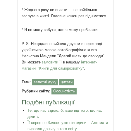
* Жодного разу не впасти — не найбільша
заслуга в житті. Головне кожен раз підніматися.
* Я не можу забути, але я можу пробачити.
P. S. Нещодавно вийшла друком в перекладі
українською мовою автобіографічна книга
Нельсона Мандели "Довгий шлях до свободи".
Ви можете
замовити її
в нашому
інтернет-
магазині "Книги для саморозвитку"
.
Теги:
велетні духу
цитати
Рубрики сайту:
Особистість
Подібні публікації
Те, що нас єднає, більше від того, що нас
ділить
Її серце не билося уже півгодини… Але мати
вирвала доньку з того світу