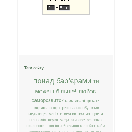
Теги сайту
понад бар’єрами
ти
можеш більше!
любов
саморозвиток
фестивалі
цитати
тварини
спорт
рисование
обучение
медитация
успіх
стосунки
притча
щастя
неінвалід
наука
медитативное
реклама
психологія
тренінги
безумовна любов
тайм-
менеджмент
сила духу
духовність
цитата