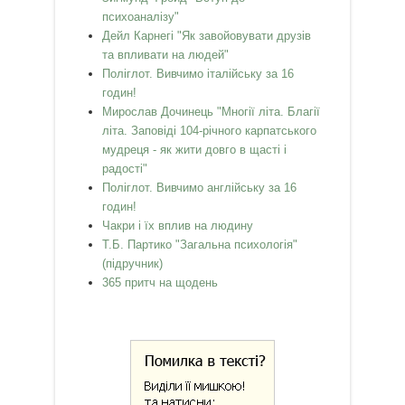
психоаналізу"
Дейл Карнегі "Як завойовувати друзів
та впливати на людей"
Поліглот. Вивчимо італійську за 16
годин!
Мирослав Дочинець "Многії літа. Благії
літа. Заповіді 104-річного карпатського
мудреця - як жити довго в щасті і
радості"
Поліглот. Вивчимо англійську за 16
годин!
Чакри і їх вплив на людину
Т.Б. Партико "Загальна психологія"
(підручник)
365 притч на щодень