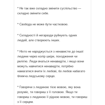
* Не так вже складно змінити суспільство —
складно змінити себе.
* Свобода не може бути частковою.
* Складності й негаразди руйнують одних
людей, але створюють інших.
* Ніхто не народжується з ненавистю до іншої
людини через колір шкіри, походження чи
релігію. Люди вчаться ненавидіти, і якщо вони
можуть навчитися ненавидіти, потрібно
намагатися вчити їх любові, бо любов набагато
ближча людському серцю.
* Говорячи з людиною тією мовою, яку вона
розуміє, ти говориш з її головою. Якщо ти
говориш з людиною її рідною мовою, ти говориш
з її серцем.