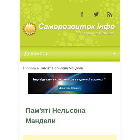
Головна
» Пам'яті Нельсона Мандели
Ви є тут
Пам'яті Нельсона
Мандели