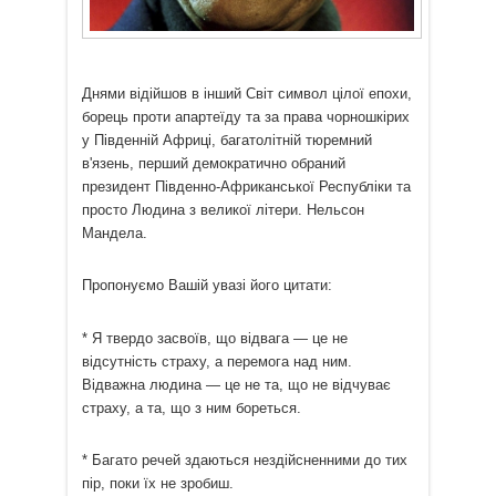
Днями відійшов в інший Світ символ цілої епохи,
борець проти апартеїду та за права чорношкірих
у Південній Африці, багатолітній тюремний
в'язень, перший демократично обраний
президент Південно-Африканської Республіки та
просто Людина з великої літери. Нельсон
Мандела.
Пропонуємо Вашій увазі його цитати:
* Я твердо засвоїв, що відвага — це не
відсутність страху, а перемога над ним.
Відважна людина — це не та, що не відчуває
страху, а та, що з ним бореться.
* Багато речей здаються нездійсненними до тих
пір, поки їх не зробиш.