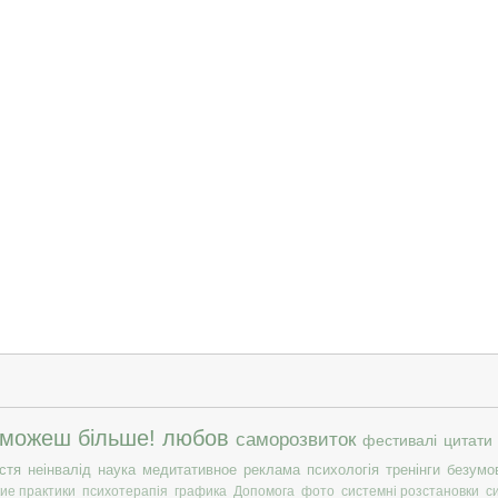
 можеш більше!
любов
саморозвиток
фестивалі
цитати
стя
неінвалід
наука
медитативное
реклама
психологія
тренінги
безумо
ие практики
психотерапія
графика
Допомога
фото
системні розстановки
с