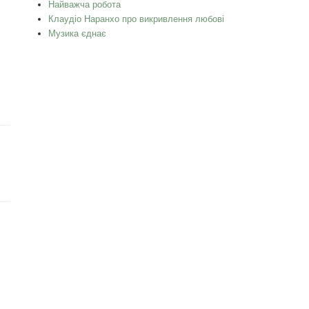
Найважча робота
Клаудіо Наранхо про викривлення любові
Музика єднає