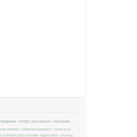
тварини
спорт
рисование
обучение
вна любов
тайм-менеджмент
сила духу
истемные расстановки
відносини
семинар