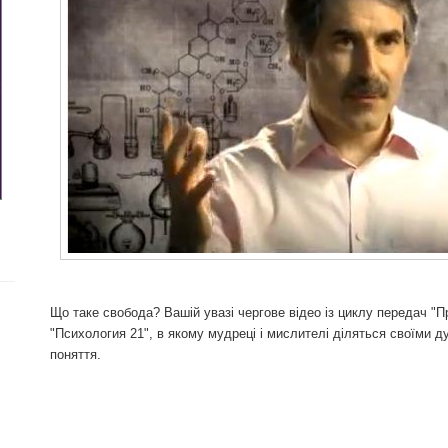
Що таке свобода? Вашій увазі чергове відео із циклу передач "П
"Психология 21", в якому мудреці і мислителі діляться своїми
поняття.