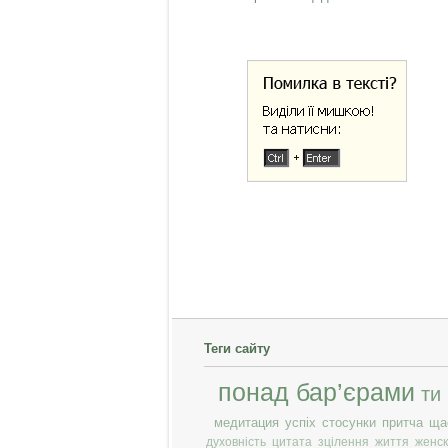
Теги сайту
понад бар’єрами
ти
медитация
успіх
стосунки
притча
ща
духовність
цитата
зцілення
життя
женск