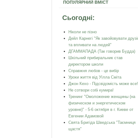
ПОПУЛЯРНИЙ ВМІСТ
Сьогодні:
Ніколи не пізно
Дейл Карнегі "Як завойовувати друзі
та впливати на людей"
ДГАММАПАДА (Так говорив Будда)
Шкільний прибиральник став
директором школи
Справжня любов - це вибір
Уроки життя від Уїлла Сміта
Джон Кехо - Підсвідомість може все!
Не сотвори собі кумира!
Тренинг "Омоложение женщины (на
физическом и энергетическом
уровне)" - 5-6 октября в г. Киеве от
Евгении Адамовой
Свята Бригіда Шведська "Таємниця
щастя"