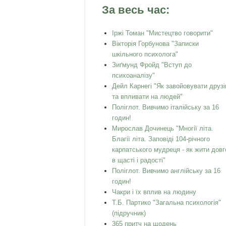
За весь час:
Іржі Томан "Мистецтво говорити"
Вікторія Горбунова "Записки
шкільного психолога"
Зиґмунд Фройд "Вступ до
психоаналізу"
Дейл Карнегі "Як завойовувати друзі
та впливати на людей"
Поліглот. Вивчимо італійську за 16
годин!
Мирослав Дочинець "Многії літа.
Благії літа. Заповіді 104-річного
карпатського мудреця - як жити довг
в щасті і радості"
Поліглот. Вивчимо англійську за 16
годин!
Чакри і їх вплив на людину
Т.Б. Партико "Загальна психологія"
(підручник)
365 притч на щодень