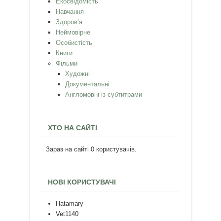
Екосвідомість
Навчання
Здоров’я
Неймовірне
Особистість
Книги
Фільми
Художні
Документальні
Англомовні із субтитрами
ХТО НА САЙТІ
Зараз на сайті 0 користувачів.
НОВІ КОРИСТУВАЧІ
Hatamary
Vet1140