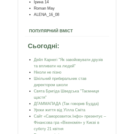
Ірина 14
Roman May
ALENA_16_08
ПОПУЛЯРНИЙ ВМІСТ
Сьогодні:
Дейл Карнегі "Як завойовувати друзів
та впливати на людей"
Ніколи не пізно
Шкільний прибиральник став
директором школи
Свята Бригіда Шведська "Таємниця
щастя"
ДГАММАПАДА (Так говорив Будда)
Уроки життя від Уїлла Сміта
Сайт «Саморозвиток.Інфо» презентує –
Фінансова гра «Вікеномія» у Києві в
суботу 21 квітня