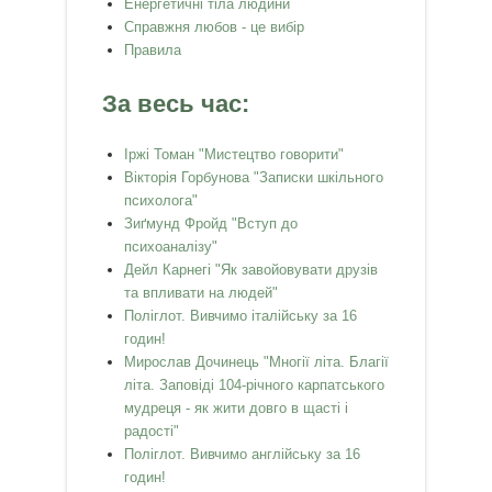
Енергетичні тіла людини
Справжня любов - це вибір
Правила
За весь час:
Іржі Томан "Мистецтво говорити"
Вікторія Горбунова "Записки шкільного
психолога"
Зиґмунд Фройд "Вступ до
психоаналізу"
Дейл Карнегі "Як завойовувати друзів
та впливати на людей"
Поліглот. Вивчимо італійську за 16
годин!
Мирослав Дочинець "Многії літа. Благії
літа. Заповіді 104-річного карпатського
мудреця - як жити довго в щасті і
радості"
Поліглот. Вивчимо англійську за 16
годин!