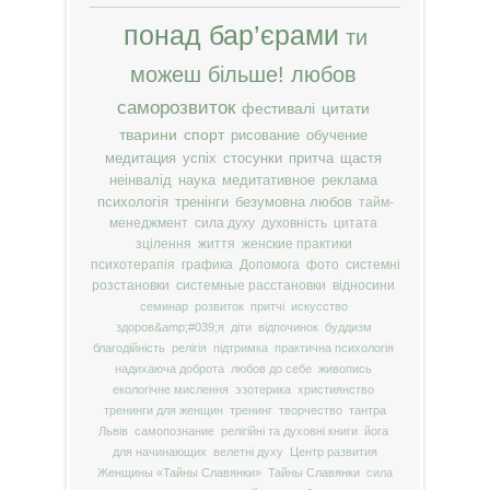
понад бар’єрами
ти
можеш більше!
любов
саморозвиток
фестивалі
цитати
тварини
спорт
рисование
обучение
медитация
успіх
стосунки
притча
щастя
неінвалід
наука
медитативное
реклама
психологія
тренінги
безумовна любов
тайм-
менеджмент
сила духу
духовність
цитата
зцілення
життя
женские практики
психотерапія
графика
Допомога
фото
системні
розстановки
системные расстановки
відносини
семинар
розвиток
притчі
искусство
здоров&amp;#039;я
діти
відпочинок
буддизм
благодійність
релігія
підтримка
практична психологія
надихаюча доброта
любов до себе
живопись
екологічне мислення
эзотерика
християнство
тренинги для женщин
тренинг
творчество
тантра
Львів
самопознание
релігійні та духовні книги
йога
для начинающих
велетні духу
Центр развития
Женщины «Тайны Славянки»
Тайны Славянки
сила