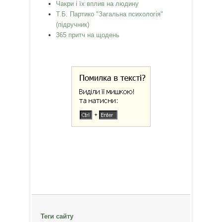
Чакри і їх вплив на людину
Т.Б. Партико "Загальна психологія"
(підручник)
365 притч на щодень
Теги сайту