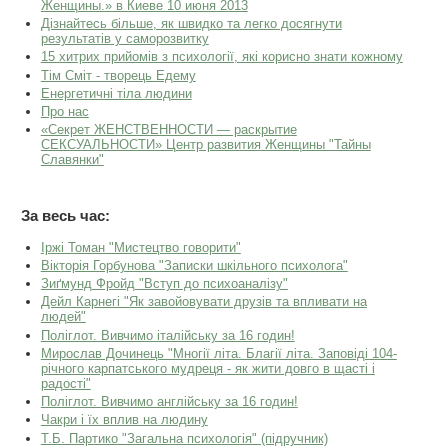
Женщины.» в Киеве 10 июня 2013
Дізнайтесь більше, як швидко та легко досягнути
результатів у саморозвитку
15 хитрих прийомів з психології, які корисно знати кожному
Тім Сміт - творець Едему
Енергетичні тіла людини
Про нас
«Секрет ЖЕНСТВЕННОСТИ — раскрытие
СЕКСУАЛЬНОСТИ» Центр развития Женщины "Тайны
Славянки"
За весь час:
Іржі Томан "Мистецтво говорити"
Вікторія Горбунова "Записки шкільного психолога"
Зиґмунд Фройд "Вступ до психоаналізу"
Дейл Карнегі "Як завойовувати друзів та впливати на
людей"
Поліглот. Вивчимо італійську за 16 годин!
Мирослав Дочинець "Многії літа. Благії літа. Заповіді 104-
річного карпатського мудреця - як жити довго в щасті і
радості"
Поліглот. Вивчимо англійську за 16 годин!
Чакри і їх вплив на людину
Т.Б. Партико "Загальна психологія" (підручник)