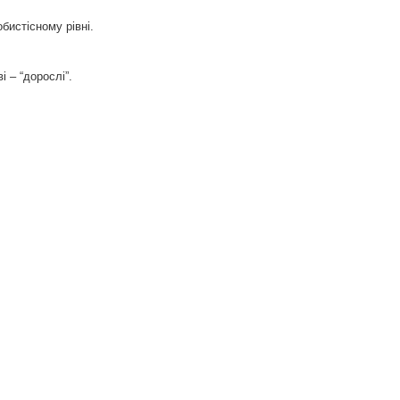
обистісному рівні.
 – “дорослі”.