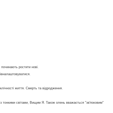
і починають ростити нові.
півналаштовуватися.
клічності життя. Смерть та відродження.
 з тонкими світами, Вищим Я. Також олень вважається "зв'язковим"