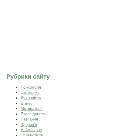
Рубрики сайту
Психологія
Езотерика
Духовність
Бізнес
Мотиватори
Екосвідомість
Навчання
Здоров’я
Неймовірне
Особистість