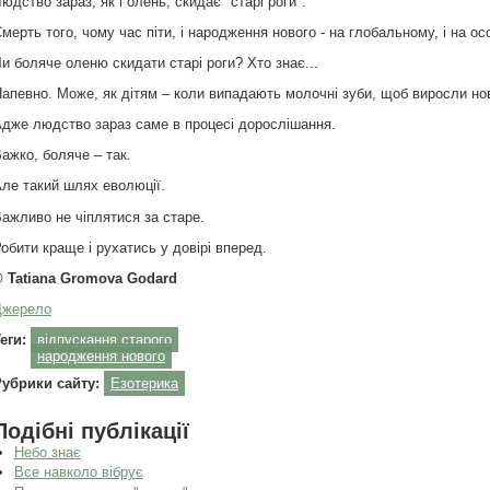
юдство зараз, як і олень, скидає "старі роги".
мерть того, чому час піти, і народження нового - на глобальному, і на ос
и боляче оленю скидати старі роги? Хто знає...
апевно. Може, як дітям – коли випадають молочні зуби, щоб виросли нові
дже людство зараз саме в процесі дорослішання.
ажко, боляче – так.
ле такий шлях еволюції.
ажливо не чіплятися за старе.
обити краще і рухатись у довірі вперед.
©
Tatiana Gromova Godard
Джерело
еги:
відпускання старого
народження нового
Рубрики сайту:
Езотерика
Подібні публікації
Небо знає
Все навколо вібрує