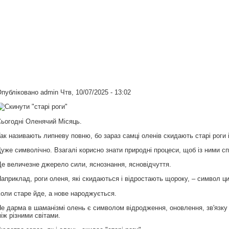
Опубліковано
admin
Чтв, 10/07/2025 - 13:02
ьогодні Оленячий Місяць.
ак називають липневу повню, бо зараз самці оленів скидають старі роги 
уже символічно. Взагалі корисно знати природні процеси, щоб із ними с
е величезне джерело сили, яснознання, ясновідчуття.
априклад, роги оленя, які скидаються і відростають щороку, – символ ци
оли старе йде, а нове народжується.
е дарма в шаманізмі олень є символом відродження, оновлення, зв'язку
іж різними світами.