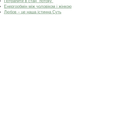
Потрапити в стан "потоку"
Енергообмін між чоловіком і жінкою
Любов – це наша істинна Суть