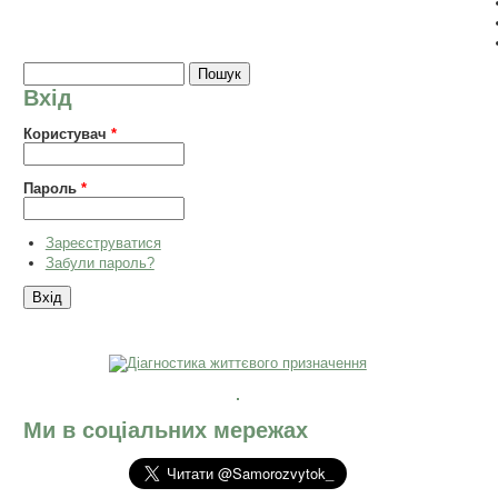
Пошукова форма
Пошук
Вхід
Користувач
*
Пароль
*
Зареєструватися
Забули пароль?
Ми в соціальних мережах