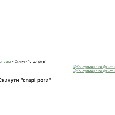
Ви є тут
оловна
» Скинути "старі роги"
Скинути "старі роги"