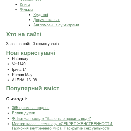
Книги
Фільми
Художні
Документальні
Англомовні із субтитрами
Хто на сайті
Зараз на сайті 0 користувачів.
Нові користувачі
Hatamary
Vet1140
Ірина 14
Roman May
ALENA_16_08
Популярний вміст
Сьогодні:
365 притч на щодень
Вплив думки
Ф. Батмангхелідж "Ваше тіло просить води"
Мастер-класс к семинару «СЕКРЕТ ЖЕНСТВЕННОСТИ.
Гармония внутреннего мира. Раскрытие сексуальности