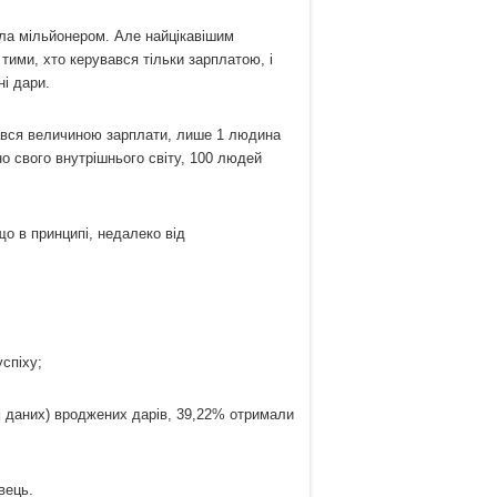
ала мільйонером. Але найцікавішим
тими, хто керувався тільки зарплатою, і
і дари.
вався величиною зарплати, лише 1 людина
но свого внутрішнього світу, 100 людей
що в принципі, недалеко від
спіху;
ом даних) вроджених дарів, 39,22% отримали
вець.