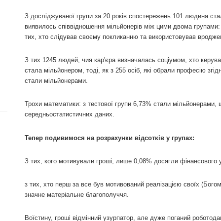
З досліджуваної групи за 20 років спостережень 101 людина ст
виявилось співвідношення мільйонерів між цими двома групами: 
тих, хто слідував своєму покликанню та використовував вроджен
З тих 1245 людей, чия кар'єра визначалась соціумом, хто керу
стала мільйонером, тоді, як з 255 осіб, які обрали професію згід
стали мільйонерами.
Трохи математики: з тестової групи 6,73% стали мільйонерами, 
середньостатистичних даних.
Тепер подивимося на розрахунки відсотків у групах:
З тих, кого мотивували гроші, лише 0,08% досягли фінансового у
з тих, хто перш за все був мотивований реалізацією своїх (Бог
значне матеріальне благополуччя.
Воїстину, гроші відмінний узурпатор, але дуже поганий роботода