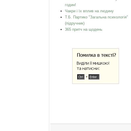
годин!
Чакри і їх вплив на людину
Т.Б. Партико "Загальна психологія"
(підручник)
365 притч на щодень