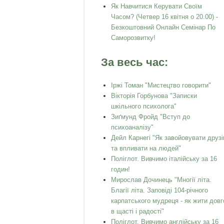
Як Навчитися Керувати Своїм
Часом? (Четвер 16 квітня о 20.00) -
Безкоштовний Онлайн Семінар По
Саморозвитку!
За весь час:
Іржі Томан "Мистецтво говорити"
Вікторія Горбунова "Записки
шкільного психолога"
Зиґмунд Фройд "Вступ до
психоаналізу"
Дейл Карнегі "Як завойовувати друзі
та впливати на людей"
Поліглот. Вивчимо італійську за 16
годин!
Мирослав Дочинець "Многії літа.
Благії літа. Заповіді 104-річного
карпатського мудреця - як жити довг
в щасті і радості"
Поліглот. Вивчимо англійську за 16