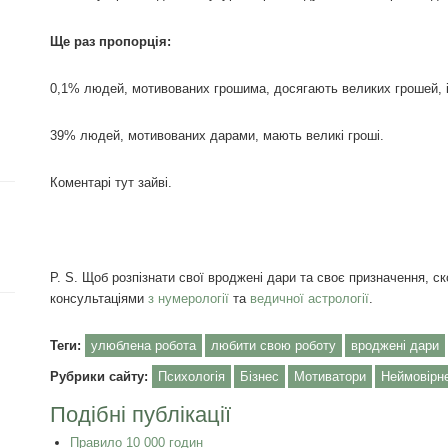
Ще раз пропорція:
0,1% людей, мотивованих грошима, досягають великих грошей, 
39% людей, мотивованих дарами, мають великі гроші.
Коментарі тут зайві.
Р. S. Щоб розпізнати свої вроджені дари та своє призначення, с
консультаціями
з нумерології
та
ведичної астрології
.
Теги:
улюблена робота
любити свою роботу
вроджені дари
Рубрики сайту:
Психологія
Бізнес
Мотиватори
Неймовірн
Подібні публікації
Правило 10 000 годин