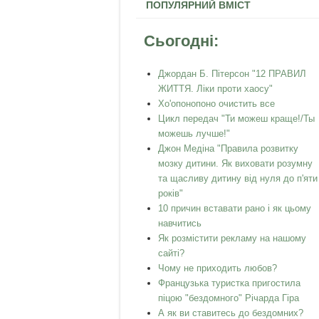
ПОПУЛЯРНИЙ ВМІСТ
Сьогодні:
Джордан Б. Пітерсон "12 ПРАВИЛ
ЖИТТЯ. Ліки проти хаосу"
Хо'опонопоно очистить все
Цикл передач "Ти можеш краще!/Ты
можешь лучше!"
Джон Медіна "Правила розвитку
мозку дитини. Як виховати розумну
та щасливу дитину від нуля до п'яти
років"
10 причин вставати рано і як цьому
навчитись
Як розмістити рекламу на нашому
сайті?
Чому не приходить любов?
Французька туристка пригостила
піцою "бездомного" Річарда Гіра
А як ви ставитесь до бездомних?