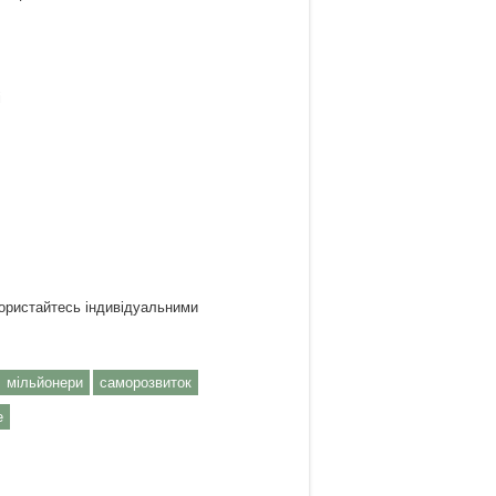
і
користайтесь індивідуальними
мільйонери
саморозвиток
е