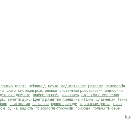
притча
щастя
неінвалід
наука
медитативное
реклама
психологія
га
фото
системні розстановки
системные расстановки
відносини
дихаюча доброта
любов до себе
живопись
екологічне мислення
щих
велетні духу
Центр развития Женщины «Тайны Славянки»
Тайны
інар
психология
навчання
краса природи
короткометражка
жива
хом
ручка
радість
психологія стосунків
природа
полюбити себе
Ще