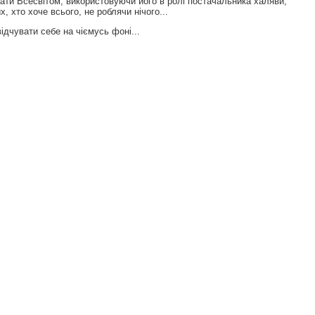
увати Всесвітом, використовуючи його в ролі постачальника халяви,
, хто хоче всього, не роблячи нічого...
ідчувати себе на чіємусь фоні...