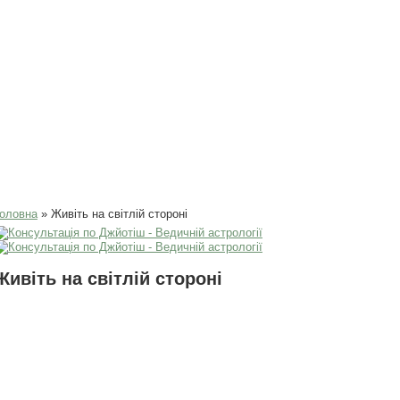
Ви є тут
оловна
» Живіть на світлій стороні
Живіть на світлій стороні