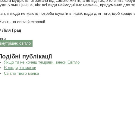
роста мудрість, отримана від самого життя, а не від тих, хто вчить кер
уди більш цінніша, ніж всі види наймодніших навчань, придуманих для тих
вітлі люди не мають потреби шукати в інших вади для того, щоб краще в
ивіть на світлій стороні!
 Ліля Град
еги:
внутрішнє світло
Подібні публікації
Якщо ти не хочеш темряви, внеси Світло
Є люди, як маяки
Світло твого маяка