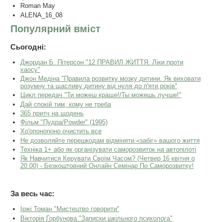
Roman May
ALENA_16_08
Популярний вміст
Сьогодні:
Джордан Б. Пітерсон "12 ПРАВИЛ ЖИТТЯ. Ліки проти
хаосу"
Джон Медіна "Правила розвитку мозку дитини. Як виховати
розумну та щасливу дитину від нуля до п'яти років"
Цикл передач "Ти можеш краще!/Ты можешь лучше!"
Дай спокій тим, кому не треба
365 притч на щодень
Фільм "Пудра/Powder" (1995)
Хо'опонопоно очистить все
Не дозволяйте перешкодам відміняти «забіг» вашого життя
Техніка 1+ або як організувати саморозвиток на автопілоті
Як Навчитися Керувати Своїм Часом? (Четвер 16 квітня о
20.00) - Безкоштовний Онлайн Семінар По Саморозвитку!
За весь час:
Іржі Томан "Мистецтво говорити"
Вікторія Горбунова "Записки шкільного психолога"