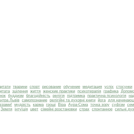
цитати
тварини
спорт
рисование
обучение
медитация
успіх
стосунки
итата
зцілення
життя
женские практики
психотерапія
графика
Допомо
нок
буддизм
благодійність
релігія
підтримка
практична психологія
на
антра Львів
самопознание
релігійні та духовні книги
йога
для начинаю
єрами!
мудрість
карма
гроші
Віра
Аура-Сома
точка зору
суфізм
сем
Земля
інтуїція
цвет
сімейні розстановки
страх
спонтанное
сильні ду