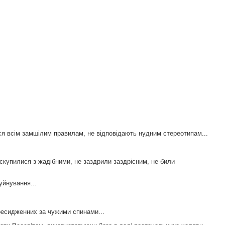
ься всім замшілим правилам, не відповідають нудним стереотипам...
 скупилися з жадібними, не заздрили заздрісним, не били
уйнування...
ресидженних за чужими спинами...