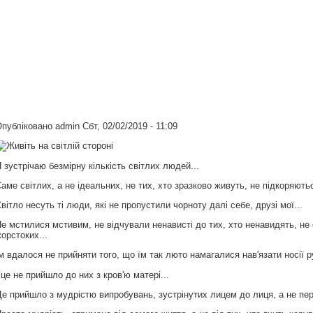
Опубліковано
admin
Сбт, 02/02/2019 - 11:09
 зустрічаю безмірну кількість світлих людей...
аме світлих, а не ідеальних, не тих, хто зразково живуть, не підкоряют
вітло несуть ті люди, які не пропустили чорноту далі себе, друзі мої...
е мстилися мстивим, не відчували ненависті до тих, хто ненавидять, не
орстоких...
м вдалося не прийняти того, що їм так люто намагалися нав'язати носії р
 це не прийшло до них з кров'ю матері...
е прийшло з мудрістю випробувань, зустрінутих лицем до лиця, а не пе