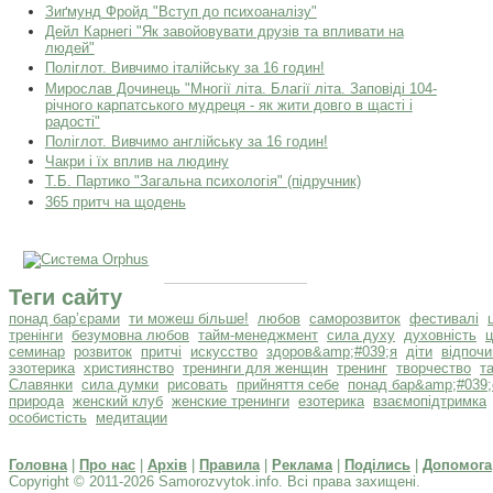
Зиґмунд Фройд "Вступ до психоаналізу"
Дейл Карнегі "Як завойовувати друзів та впливати на
людей"
Поліглот. Вивчимо італійську за 16 годин!
Мирослав Дочинець "Многії літа. Благії літа. Заповіді 104-
річного карпатського мудреця - як жити довго в щасті і
радості"
Поліглот. Вивчимо англійську за 16 годин!
Чакри і їх вплив на людину
Т.Б. Партико "Загальна психологія" (підручник)
365 притч на щодень
Теги сайту
понад бар’єрами
ти можеш більше!
любов
саморозвиток
фестивалі
тренінги
безумовна любов
тайм-менеджмент
сила духу
духовність
ц
семинар
розвиток
притчі
искусство
здоров&amp;#039;я
діти
відпочи
эзотерика
християнство
тренинги для женщин
тренинг
творчество
т
Славянки
сила думки
рисовать
прийняття себе
понад бар&amp;#039;
природа
женский клуб
женские тренинги
езотерика
взаємопідтримка
особистість
медитации
Головна
|
Про нас
|
Архів
|
Правила
|
Реклама
|
Поділись
|
Допомога
Copyright © 2011-2026 Samorozvytok.info. Всі права захищені.