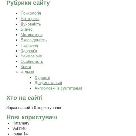
Рубрики сайту
Психологія
Езотерика
Духовність
Бізнес
Мотиватори
Екосвідомість
Навчання
Здоров’я
Неймовірне
Особистість
Книги
Фільми
Художні
Документальні
Англомовні із субтитрами
Хто на сайті
Зараз на сайті 0 користувачів.
Нові користувачі
Hatamary
Vet1140
Ірина 14