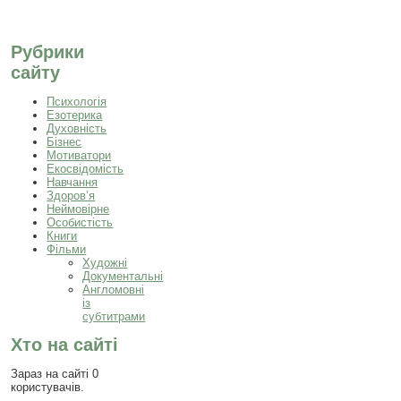
Рубрики
сайту
Психологія
Езотерика
Духовність
Бізнес
Мотиватори
Екосвідомість
Навчання
Здоров’я
Неймовірне
Особистість
Книги
Фільми
Художні
Документальні
Англомовні
із
субтитрами
Хто на сайті
Зараз на сайті 0
користувачів.