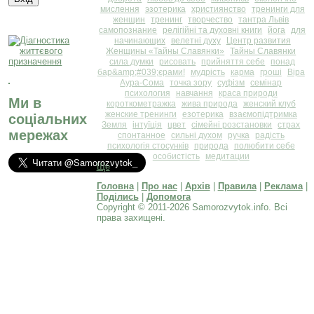
мислення
эзотерика
християнство
тренинги для
женщин
тренинг
творчество
тантра Львів
самопознание
релігійні та духовні книги
йога
для
начинающих
велетні духу
Центр развития
Женщины «Тайны Славянки»
Тайны Славянки
сила думки
рисовать
прийняття себе
понад
бар&amp;#039;єрами!
мудрість
карма
гроші
Віра
Аура-Сома
точка зору
суфізм
семінар
психология
навчання
краса природи
Ми в
короткометражка
жива природа
женский клуб
женские тренинги
езотерика
взаємопідтримка
соціальних
Земля
інтуїція
цвет
сімейні розстановки
страх
мережах
спонтанное
сильні духом
ручка
радість
психологія стосунків
природа
полюбити себе
особистість
медитации
Ще
Головна
|
Про нас
|
Архів
|
Правила
|
Реклама
|
Поділись
|
Допомога
Copyright © 2011-2026 Samorozvytok.info. Всі
права захищені.