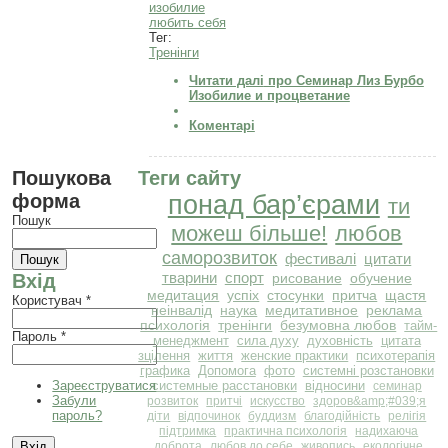
изобилие
любить себя
Тег:
Тренінги
Читати далі
про Семинар Лиз Бурбо
Изобилие и процветание
Коментарі
Пошукова
Теги сайту
форма
понад бар’єрами
ти
Пошук
можеш більше!
любов
саморозвиток
фестивалі
цитати
тварини
спорт
Вхід
рисование
обучение
медитация
успіх
стосунки
притча
щастя
Користувач
*
неінвалід
наука
медитативное
реклама
психологія
тренінги
безумовна любов
тайм-
Пароль
*
менеджмент
сила духу
духовність
цитата
зцілення
життя
женские практики
психотерапія
графика
Допомога
фото
системні розстановки
Зареєструватися
системные расстановки
відносини
семинар
Забули
розвиток
притчі
искусство
здоров&amp;#039;я
пароль?
діти
відпочинок
буддизм
благодійність
релігія
підтримка
практична психологія
надихаюча
доброта
любов до себе
живопись
екологічне