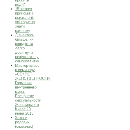
просить
води"
15 хитрих
прийомів з
психології,
які корисно
знати
кожному
Дізнайтесь
більше, як
швидко та
легко
досягнути
результатів у
саморозвитку
Мастер-класс
к семинару
«СЕКРЕТ
ЖЕНСТВЕННОСТИ.
Гармония
внутреннего
мира.
Раскрытие
сексуальности
Женщины.» в
Киеве 10
июня 2013
Закони
родових
(сімейних)