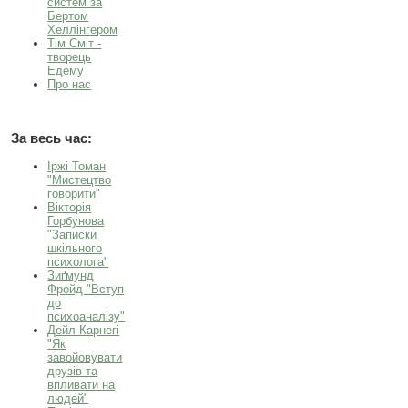
систем за
Бертом
Хеллінгером
Тім Сміт -
творець
Едему
Про нас
За весь час:
Іржі Томан
"Мистецтво
говорити"
Вікторія
Горбунова
"Записки
шкільного
психолога"
Зиґмунд
Фройд "Вступ
до
психоаналізу"
Дейл Карнегі
"Як
завойовувати
друзів та
впливати на
людей"