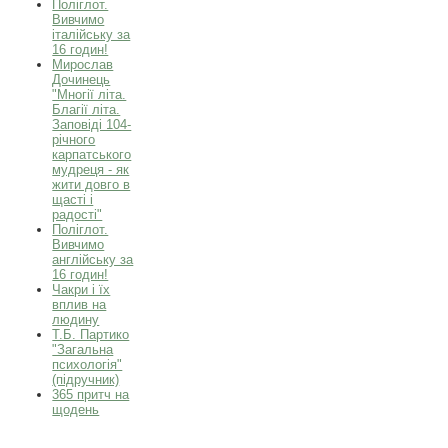
Поліглот.
Вивчимо
італійську за
16 годин!
Мирослав
Дочинець
"Многії літа.
Благії літа.
Заповіді 104-
річного
карпатського
мудреця - як
жити довго в
щасті і
радості"
Поліглот.
Вивчимо
англійську за
16 годин!
Чакри і їх
вплив на
людину
Т.Б. Партико
"Загальна
психологія"
(підручник)
365 притч на
щодень