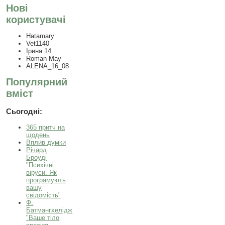
Нові
користувачі
Hatamary
Vet1140
Ірина 14
Roman May
ALENA_16_08
Популярний
вміст
Сьогодні:
365 притч на
щодень
Вплив думки
Річард
Броуді
"Психічні
віруси. Як
програмують
вашу
свідомість"
Ф.
Батмангхелідж
"Ваше тіло