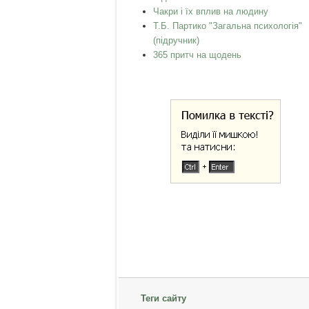
Чакри і їх вплив на людину
Т.Б. Партико "Загальна психологія"
(підручник)
365 притч на щодень
Теги сайту