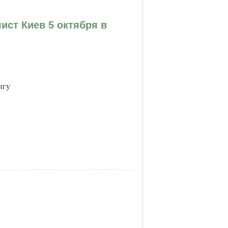
ист Киев 5 октября в
нгу
иев 5 октября в 19:00