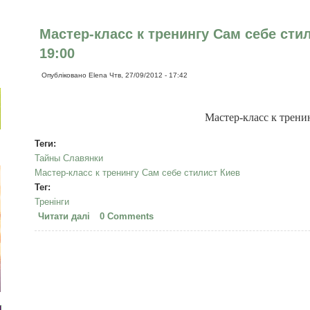
Мастер-класс к тренингу Сам себе стил
19:00
Опубліковано
Elena
Чтв, 27/09/2012 - 17:42
Мастер-класс к трени
Теги:
Тайны Славянки
Мастер-класс к тренингу Сам себе стилист Киев
Тег:
Тренінги
Читати далі
про Мастер-класс к тренингу Сам себе стилист К
0 Comments