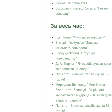
Любов, як прийняття
Відокремитись від батьків: 3 етапи
сепарації
За весь час:
Іржі Томан "Мистецтво говорити"
Вікторія Горбунова "Записки
шкільного психолога"
Зиґмунд Фройд "Вступ до
психоаналізу"
Дейл Карнегі "Як завойовувати друзі
та впливати на людей"
Поліглот. Вивчимо італійську за 16
годин!
Мирослав Дочинець "Многії літа.
Благії літа. Заповіді 104-річного
карпатського мудреця - як жити довг
в щасті і радості"
Поліглот. Вивчимо англійську за 16
годин!