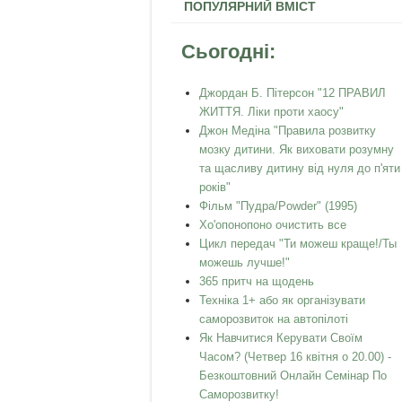
ПОПУЛЯРНИЙ ВМІСТ
Сьогодні:
Джордан Б. Пітерсон "12 ПРАВИЛ
ЖИТТЯ. Ліки проти хаосу"
Джон Медіна "Правила розвитку
мозку дитини. Як виховати розумну
та щасливу дитину від нуля до п'яти
років"
Фільм "Пудра/Powder" (1995)
Хо'опонопоно очистить все
Цикл передач "Ти можеш краще!/Ты
можешь лучше!"
365 притч на щодень
Техніка 1+ або як організувати
саморозвиток на автопілоті
Як Навчитися Керувати Своїм
Часом? (Четвер 16 квітня о 20.00) -
Безкоштовний Онлайн Семінар По
Саморозвитку!