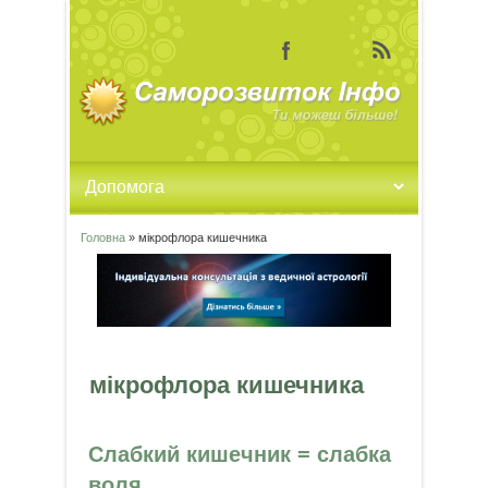
Головна
» мікрофлора кишечника
Ви є тут
мікрофлора кишечника
Слабкий кишечник = слабка
воля