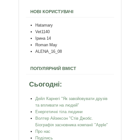
НОВІ КОРИСТУВАЧІ
Hatamary
Vet1140
Ірина 14
Roman May
ALENA_16_08
ПОПУЛЯРНИЙ ВМІСТ
Сьогодні:
Дейл Карнегі "Як завойовувати друзів
та впливати на людей"
Енергетичні тіла людини
Волтер Айзексон "Стів Джобс.
Біографія засновника компанії "Apple"
Про нас
Поділись