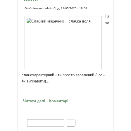
Опубліковано
admin
Срд, 21/05/2025 - 18:08
Ти
не
слабохарактерний - ти просто запалений (і ось
як виправити)...
Читати далі
про Слабкий кишечник = слабка
Коментарі
воля
Пошук
Пошукова форма