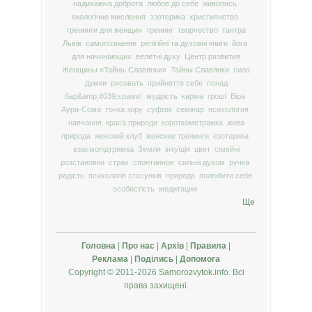
надихаюча доброта
любов до себе
живопись
екологічне мислення
эзотерика
християнство
тренинги для женщин
тренинг
творчество
тантра
Львів
самопознание
релігійні та духовні книги
йога
для начинающих
велетні духу
Центр развития
Женщины «Тайны Славянки»
Тайны Славянки
сила
думки
рисовать
прийняття себе
понад
бар&amp;#039;єрами!
мудрість
карма
гроші
Віра
Аура-Сома
точка зору
суфізм
семінар
психология
навчання
краса природи
короткометражка
жива
природа
женский клуб
женские тренинги
езотерика
взаємопідтримка
Земля
інтуїція
цвет
сімейні
розстановки
страх
спонтанное
сильні духом
ручка
радість
психологія стосунків
природа
полюбити себе
особистість
медитации
Ще
Головна
|
Про нас
|
Архів
|
Правила
|
Реклама
|
Поділись
|
Допомога
Copyright © 2011-2026 Samorozvytok.info. Всі
права захищені.