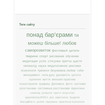
Теги сайту
понад бар’єрами
ти
можеш більше!
любов
саморозвиток
фестивалі
цитати
тварини
спорт
рисование
обучение
медитация
успіх
стосунки
притча
щастя
неінвалід
наука
медитативное
реклама
психологія
тренінги
безумовна любов
тайм-
менеджмент
сила духу
духовність
цитата
зцілення
життя
женские практики
психотерапія
графика
Допомога
фото
системні
розстановки
системные расстановки
відносини
семинар
розвиток
притчі
искусство
здоров&amp;#039;я
діти
відпочинок
буддизм
благодійність
релігія
підтримка
практична психологія