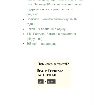
літа. Заповіді 104-річного карпатського
мудреця - як жити довго в щасті і
радості"
Поліглот. Вивчимо англійську за 16
годин!
Чакри і їх вплив на людину
Т.Б. Партико "Загальна психологія"
(підручник)
365 притч на щодень