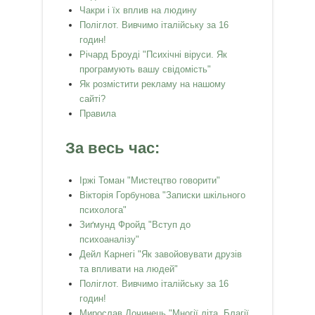
Чакри і їх вплив на людину
Поліглот. Вивчимо італійську за 16
годин!
Річард Броуді "Психічні віруси. Як
програмують вашу свідомість"
Як розмістити рекламу на нашому
сайті?
Правила
За весь час:
Іржі Томан "Мистецтво говорити"
Вікторія Горбунова "Записки шкільного
психолога"
Зиґмунд Фройд "Вступ до
психоаналізу"
Дейл Карнегі "Як завойовувати друзів
та впливати на людей"
Поліглот. Вивчимо італійську за 16
годин!
Мирослав Дочинець "Многії літа. Благії