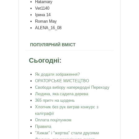
Hatamary
Vet1140
Ірина 14
Roman May
ALENA_16_08
ПОПУЛЯРНИЙ ВМІСТ
Сьогодні:
Як додати зображення?
ОРАТОРСЬКЕ МИСТЕЦТВО
Свобода вибору напередодні Переходу
Людина, яка садила дерева
365 притч на щодень
Хлопчик без рук виграв конкурс з
каліграфії
Оплата поцілунком
Правила
"Хижак" і "жертва" стали друзями