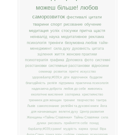
можеш більше!
любов
саморозвиток
фестивалі
цитати
тварини
спорт
рисование
обучение
медитация
успіх
стосунки
притча
щастя
неінвалід
наука
медитативное
реклама
психологія
тренінги
безумовна любов
тайм-
менеджмент
сила духу
духовність
цитата
зцілення
життя
женские практики
психотерапія
графика
Допомога
фото
системні
розстановки
системные расстановки
відносини
семинар
розвиток
притчі
искусство
здоров&amp;#039;я
діти
відпочинок
буддизм
благодійність
релігія
підтримка
практична психологія
надихаюча доброта
любов до себе
живопись
екологічне мислення
эзотерика
християнство
тренинги для женщин
тренинг
творчество
тантра
Львів
самопознание
релігійні та духовні книги
йога
для начинающих
велетні духу
Центр развития
Женщины «Тайны Славянки»
Тайны Славянки
сила
думки
рисовать
прийняття себе
понад
бар&amp;#039;єрами!
мудрість
карма
гроші
Віра
Аура-Сома
точка зору
суфізм
семінар
психология