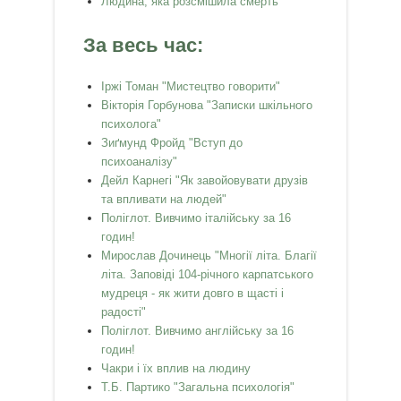
Людина, яка розсмішила смерть
За весь час:
Іржі Томан "Мистецтво говорити"
Вікторія Горбунова "Записки шкільного
психолога"
Зиґмунд Фройд "Вступ до
психоаналізу"
Дейл Карнегі "Як завойовувати друзів
та впливати на людей"
Поліглот. Вивчимо італійську за 16
годин!
Мирослав Дочинець "Многії літа. Благії
літа. Заповіді 104-річного карпатського
мудреця - як жити довго в щасті і
радості"
Поліглот. Вивчимо англійську за 16
годин!
Чакри і їх вплив на людину
Т.Б. Партико "Загальна психологія"