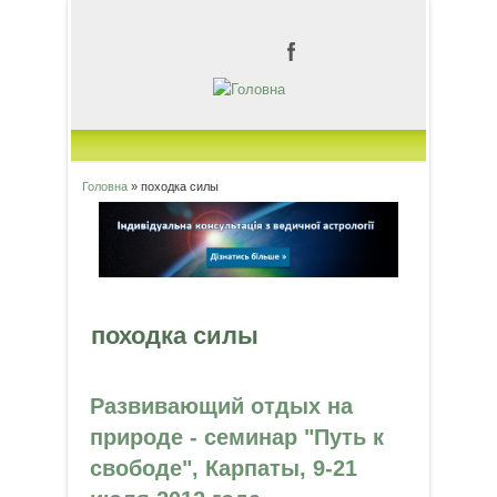
Головна
» походка силы
Ви є тут
походка силы
Развивающий отдых на
природе - семинар "Путь к
свободе", Карпаты, 9-21