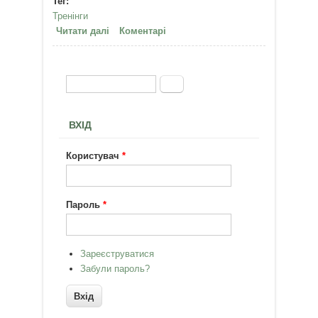
Тег:
Тренінги
Читати далі
про Развивающий отдых на
Коментарі
природе - семинар "Путь к
свободе", Карпаты, 9-21 июля
2012 года
Пошук
Пошукова форма
ВХІД
Користувач
*
Пароль
*
Зареєструватися
Забули пароль?