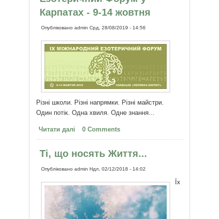
Карпатах - 9-14 жовтня
Опубліковано
admin
Срд, 28/08/2019 - 14:56
Різні школи. Різні напрямки. Різні майстри.
Один потік. Одна хвиля. Одне знання...
Читати далі
про IX Міжнародний Езотеричний
0 Comments
Форум у Карпатах - 9-14 жовтня
Ті, що носять Життя...
Опубліковано
admin
Ндл, 02/12/2018 - 14:02
Їх