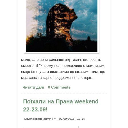
мало, але вони сильніші від тисяч, що носять
смерть. В їхньому полі неможливе є можливим,
якщо їхня увага вважатиме це цікавим і тим, що
має сенс та гарне продовження в історії...
Читати далі
про Ті, що носять Життя...
0 Comments
Поїхали на Прана weekend
22-23.09!
Опубліковано
admin
Птн, 07/09/2018 - 19:14