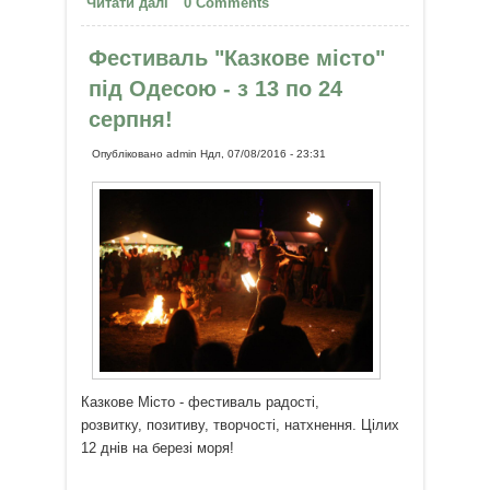
Читати далі
про Думки...
0 Comments
Фестиваль "Казкове місто"
під Одесою - з 13 по 24
серпня!
Опубліковано
admin
Ндл, 07/08/2016 - 23:31
Казкове Місто - фестиваль радості,
розвитку, позитиву, творчості, натхнення. Цілих
12 днів на березі моря!