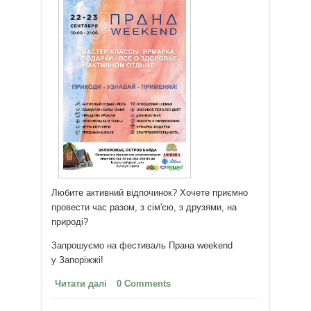
Любите активний відпочинок? Хочете приємно
провести час разом, з сім'єю, з друзями, на
природі?
Запрошуємо на фестиваль Прана weekend
у Запоріжжі!
Читати далі
про Поїхали на Прана weekend
0 Comments
22-23.09!