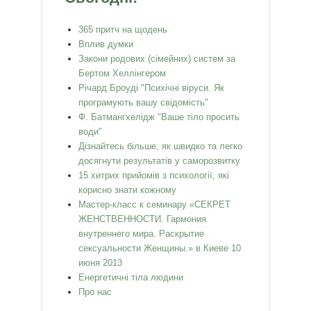
365 притч на щодень
Вплив думки
Закони родових (сімейних) систем за
Бертом Хеллінгером
Річард Броуді "Психічні віруси. Як
програмують вашу свідомість"
Ф. Батмангхелідж "Ваше тіло просить
води"
Дізнайтесь більше, як швидко та легко
досягнути результатів у саморозвитку
15 хитрих прийомів з психології, які
корисно знати кожному
Мастер-класс к семинару «СЕКРЕТ
ЖЕНСТВЕННОСТИ. Гармония
внутреннего мира. Раскрытие
сексуальности Женщины.» в Киеве 10
июня 2013
Енергетичні тіла людини
Про нас