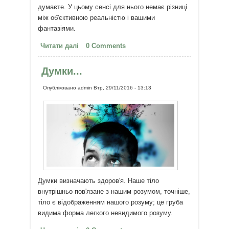
думаєте. У цьому сенсі для нього немає різниці
між об'єктивною реальністю і вашими
фантазіями.
Читати далі
про 5 фактів про мозок, які
0 Comments
змінять ваше життя
Думки...
Опубліковано
admin
Втр, 29/11/2016 - 13:13
Думки визначають здоров'я. Наше тіло
внутрішньо пов'язане з нашим розумом, точніше,
тіло є відображенням нашого розуму; це груба
видима форма легкого невидимого розуму.