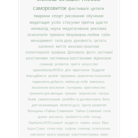
саморозвиток
фестивалі
цитати
тварини
спорт
рисование
обучение
медитация
успіх
стосунки
притча
щастя
неінвалід
наука
медитативное
реклама
психологія
тренінги
безумовна любов
тайм-
менеджмент
сила духу
духовність
цитата
зцілення
життя
женские практики
психотерапія
графика
Допомога
фото
системні
розстановки
системные расстановки
відносини
семинар
розвиток
притчі
искусство
здоров&amp;#039;я
діти
відпочинок
буддизм
благодійність
релігія
підтримка
практична психологія
надихаюча доброта
любов до себе
живопись
екологічне мислення
эзотерика
християнство
тренинги для женщин
тренинг
творчество
тантра
Львів
самопознание
релігійні та духовні книги
йога
для начинающих
велетні духу
Центр развития
Женщины «Тайны Славянки»
Тайны Славянки
сила
думки
рисовать
прийняття себе
понад
бар&amp;#039;єрами!
мудрість
карма
гроші
Віра
Аура-Сома
точка зору
суфізм
семінар
психология
навчання
краса природи
короткометражка
жива