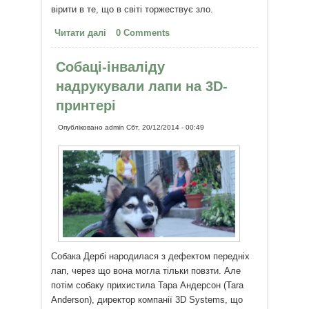
вірити в те, що в світі торжествує зло.
Читати далі
про Луїза Хей: Підсвідомість
0 Comments
вірить в те, що ви говорите
Собаці-інваліду
надрукували лапи на 3D-
принтері
Опубліковано
admin
Сбт, 20/12/2014 - 00:49
Собака Дербі народилася з дефектом передніх
лап, через що вона могла тільки повзти. Але
потім собаку прихистила Тара Андерсон (Tara
Anderson), директор компанії 3D Systems, що