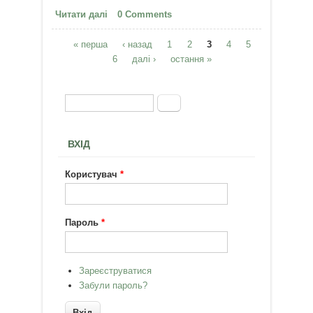
Читати далі
про Про дотики
0 Comments
« перша
‹ назад
1
2
3
4
5
Сторінки
6
далі ›
остання »
Пошук
Пошукова форма
ВХІД
Користувач
*
Пароль
*
Зареєструватися
Забули пароль?