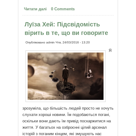
Читати далі
про Фестиваль "Казкове місто"
0 Comments
під Одесою - з 13 по 24 серпня!
Луїза Хей: Підсвідомість
вірить в те, що ви говорите
Опубліковано
admin
Чтв, 24/03/2016 - 13:20
Я
зрозуміла, що більшість людей просто не хочуть
слухати хороші новини. Їм подобаються погані,
оскільки вони дають їм привід поскаржитися на
життя. У багатьох на озброєнні цілий арсенал
історій з поганим кінцем, які змушують нас