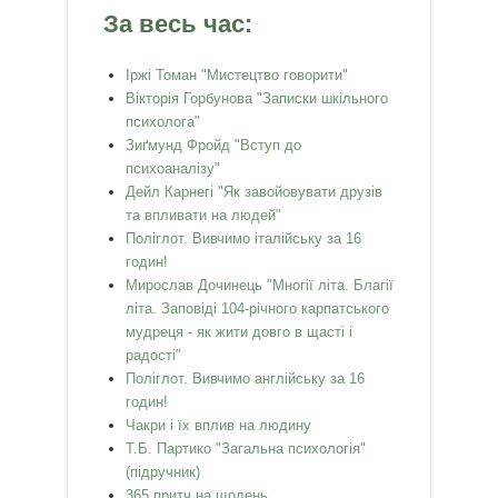
За весь час:
Іржі Томан "Мистецтво говорити"
Вікторія Горбунова "Записки шкільного
психолога"
Зиґмунд Фройд "Вступ до
психоаналізу"
Дейл Карнегі "Як завойовувати друзів
та впливати на людей"
Поліглот. Вивчимо італійську за 16
годин!
Мирослав Дочинець "Многії літа. Благії
літа. Заповіді 104-річного карпатського
мудреця - як жити довго в щасті і
радості"
Поліглот. Вивчимо англійську за 16
годин!
Чакри і їх вплив на людину
Т.Б. Партико "Загальна психологія"
(підручник)
365 притч на щодень