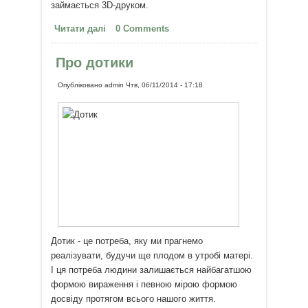
займається 3D-друком.
Читати далі
про Собаці-інваліду надрукували
0 Comments
лапи на 3D-принтері
Про дотики
Опубліковано
admin
Чтв, 06/11/2014 - 17:18
Дотик - це потреба, яку ми прагнемо
реалізувати, будучи ще плодом в утробі матері.
І ця потреба людини залишається найбагатшою
формою вираження і певною мірою формою
досвіду протягом всього нашого життя.