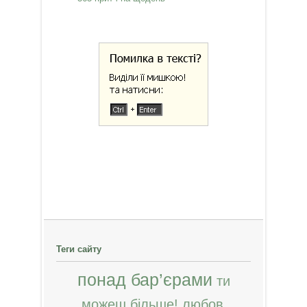
Теги сайту
понад бар’єрами
ти
можеш більше!
любов