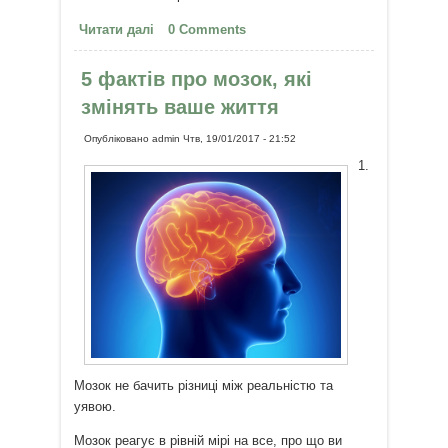
Читати далі
про Фестиваль ТАВАЛЕ: 600
0 Comments
семінарів, 30 концертів:
психологія, розвиток, мистецтво
5 фактів про мозок, які
змінять ваше життя
Опубліковано
admin
Чтв, 19/01/2017 - 21:52
1.
Мозок не бачить різниці між реальністю та
уявою.
Мозок реагує в рівній мірі на все, про що ви