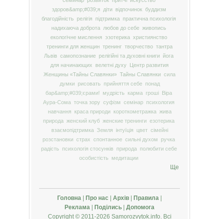
семинар
розвиток
притчі
искусство
здоров&amp;#039;я
діти
відпочинок
буддизм
благодійність
релігія
підтримка
практична психологія
надихаюча доброта
любов до себе
живопись
екологічне мислення
эзотерика
християнство
тренинги для женщин
тренинг
творчество
тантра
Львів
самопознание
релігійні та духовні книги
йога
для начинающих
велетні духу
Центр развития
Женщины «Тайны Славянки»
Тайны Славянки
сила
думки
рисовать
прийняття себе
понад
бар&amp;#039;єрами!
мудрість
карма
гроші
Віра
Аура-Сома
точка зору
суфізм
семінар
психология
навчання
краса природи
короткометражка
жива
природа
женский клуб
женские тренинги
езотерика
взаємопідтримка
Земля
інтуїція
цвет
сімейні
розстановки
страх
спонтанное
сильні духом
ручка
радість
психологія стосунків
природа
полюбити себе
особистість
медитации
Ще
Головна
|
Про нас
|
Архів
|
Правила
|
Реклама
|
Поділись
|
Допомога
Copyright © 2011-2026 Samorozvytok.info. Всі