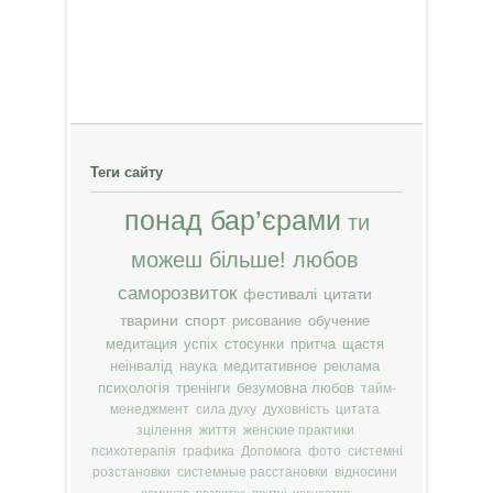
Теги сайту
понад бар’єрами
ти
можеш більше!
любов
саморозвиток
фестивалі
цитати
тварини
спорт
рисование
обучение
медитация
успіх
стосунки
притча
щастя
неінвалід
наука
медитативное
реклама
психологія
тренінги
безумовна любов
тайм-
менеджмент
сила духу
духовність
цитата
зцілення
життя
женские практики
психотерапія
графика
Допомога
фото
системні
розстановки
системные расстановки
відносини