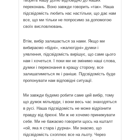
творить нашу долю відповідно до наших
переконань. Воно завжди говорить «так». Наша
підсвідомість любить нас настільки, що дає нам
все, що ми тільки не попросимо за допомогою
своїх висловлювань.
Втім, вибір залишається за нами. Якщо ми
вибираємо «бідні», «жалюгідні» думки і
уявлення, підсвідомість вирішує, що саме цього
нам і хочеться. І поки ми не змінимо наші слова,
думки і переконання в кращу сторону, все
залишатиметься як і раніше. Підсвідомість буде
пропонувати нам відповідні ситуації.
Ми завжди будемо робити саме цей вибір, тому
що думок мільярди, і вони весь час знаходяться
в русі. Наша підсвідомість не може відрізнити
правду від брехні. Ми ж не хочемо принижувати
себе. Ми не бажаємо говорити щось на кшталт
«ой, яка я стара і дурна». Ми знаємо, що
підсвідомість схоплює все на льоту. Через