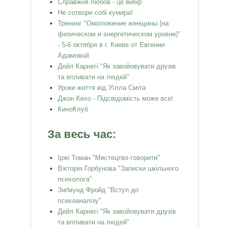
Справжня любов - це вибір
Не сотвори собі кумира!
Тренинг "Омоложение женщины (на
физическом и энергетическом уровне)"
- 5-6 октября в г. Киеве от Евгении
Адамовой
Дейл Карнегі "Як завойовувати друзів
та впливати на людей"
Уроки життя від Уїлла Сміта
Джон Кехо - Підсвідомість може все!
КиноКлуб
За весь час:
Іржі Томан "Мистецтво говорити"
Вікторія Горбунова "Записки шкільного
психолога"
Зиґмунд Фройд "Вступ до
психоаналізу"
Дейл Карнегі "Як завойовувати друзів
та впливати на людей"