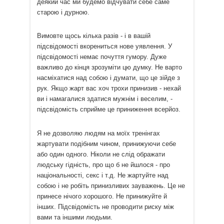
деякий час ми будемо відчувати себе саме
старою і дурною.
Вимовте щось кілька разів - і в вашій
підсвідомості вкорениться нове уявлення. У
підсвідомості немає почуття гумору. Дуже
важливо до кінця зрозуміти цю думку. Не варто
насміхатися над собою і думати, що це зійде з
рук. Якщо жарт вас хоч трохи принизив - нехай
ви і намагалися здатися мужнім і веселим, -
підсвідомість сприйме це приниження всерйоз.
Я не дозволяю людям на моїх тренінгах
жартувати подібним чином, принижуючи себе
або один одного. Ніколи не слід ображати
людську гідність, про що б не йшлося - про
національності, секс і т.д. Не жартуйте над
собою і не робіть принизливих зауважень. Це не
принесе нічого хорошого. Не принижуйте й
інших. Підсвідомість не проводити риску між
вами та іншими людьми.