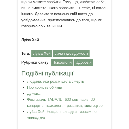
що ви можете зробити. Тому що, люблячи себе,
ви не зможете нікого образити - ні себе, ні когось
іншого. Давайте ж почнемо свій шлях до
усвідомлення, прислухаючись до того, що ми
говоримо собі та іншим.
Луїза Хей
Теги:
Луїза Хей
сила підсвідомості
Рубрики сайту:
Психологія
Здоров’я
Подібні публікації
Людина, яка розсмішила смерть
Про користь обіймів
Думки...
Фестиваль ТАВАЛЕ: 600 семінарів, 30
концертів: психологія, розвиток, мистецтво
Луїза Хей: Нещасні випадки - зовсім не
«випадки»