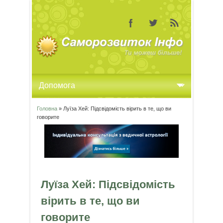
Головна
» Луїза Хей: Підсвідомість вірить в те, що ви
Ви є тут
говорите
Луїза Хей: Підсвідомість
вірить в те, що ви
говорите