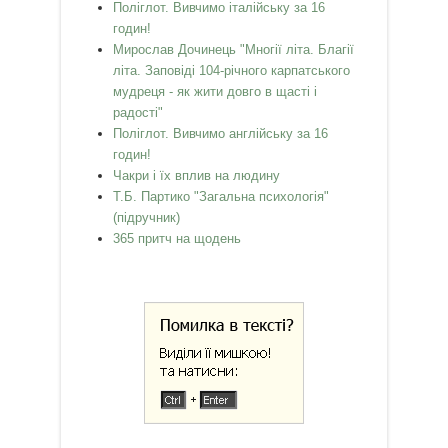
Поліглот. Вивчимо італійську за 16
годин!
Мирослав Дочинець "Многії літа. Благії
літа. Заповіді 104-річного карпатського
мудреця - як жити довго в щасті і
радості"
Поліглот. Вивчимо англійську за 16
годин!
Чакри і їх вплив на людину
Т.Б. Партико "Загальна психологія"
(підручник)
365 притч на щодень