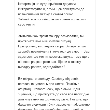
інформація не буде прийнята до уваги.
Використовуйте її, з тим щоб приступити до
встановлення зв'язку з самим собою.
Займайтеся постійно, якщо хочете поліпшити
своє життя.
Змінивши хоч трохи манеру розмовляти, ви
притягнете вже інші життєві ситуації.
Припустимо, ви людина хвора. Ви вірите, що
хвороба невиліковна і готуєтеся до смерті. Вам
здається, що життя жорстока штука, тому що в
ній все працює проти вас. Що ви в такому
випадку робите, здогадайтеся?
Ви обираєте свободу. Свободу від своїх
негативних уявлень про життя. Почніть з
афірмації, говоріть собі, що любимі, гідні
зцілення, що притягуєте до себе все необхідне
для лікування на фізичному рівні. Повірте, що
бажання видужати і бути здоровим - абсолютно
безпечне. Багато людей відчувають себе в