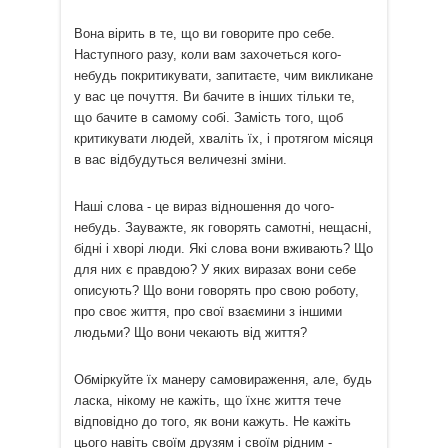
Вона вірить в те, що ви говорите про себе.
Наступного разу, коли вам захочеться кого-
небудь покритикувати, запитаєте, чим викликане
у вас це почуття. Ви бачите в інших тільки те,
що бачите в самому собі. Замість того, щоб
критикувати людей, хваліть їх, і протягом місяця
в вас відбудуться величезні зміни.
Наші слова - це вираз відношення до чого-
небудь. Зауважте, як говорять самотні, нещасні,
бідні і хворі люди. Які слова вони вживають? Що
для них є правдою? У яких виразах вони себе
описують? Що вони говорять про свою роботу,
про своє життя, про свої взаємини з іншими
людьми? Що вони чекають від життя?
Обміркуйте їх манеру самовираження, але, будь
ласка, нікому не кажіть, що їхнє життя тече
відповідно до того, як вони кажуть. Не кажіть
цього навіть своїм друзям і своїм рідним -