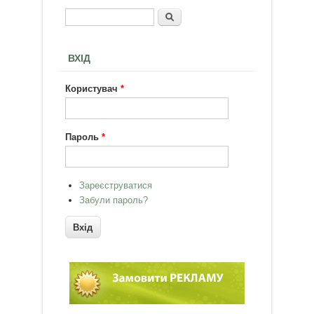
Пошук
Пошукова форма
ВХІД
Користувач
*
Пароль
*
Зареєструватися
Забули пароль?