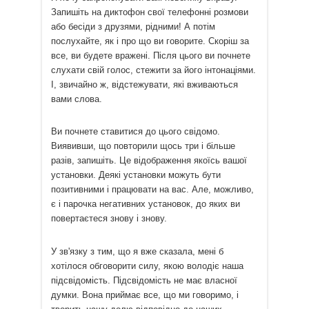
Запишіть на диктофон свої телефонні розмови
або бесіди з друзями, рідними! А потім
послухайте, як і про що ви говорите. Скоріш за
все, ви будете вражені. Після цього ви почнете
слухати свій голос, стежити за його інтонаціями.
І, звичайно ж, відстежувати, які вживаються
вами слова.
Ви почнете ставитися до цього свідомо.
Виявивши, що повторили щось три і більше
разів, запишіть. Це відображення якоїсь вашої
установки. Деякі установки можуть бути
позитивними і працювати на вас. Але, можливо,
є і парочка негативних установок, до яких ви
повертаєтеся знову і знову.
У зв'язку з тим, що я вже сказала, мені б
хотілося обговорити силу, якою володіє наша
підсвідомість. Підсвідомість не має власної
думки. Вона приймає все, що ми говоримо, і