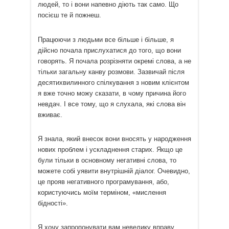
людей, то і вони напевно діють так само. Що
посієш те й пожнеш.
Працюючи з людьми все більше і більше, я
дійсно почала прислухатися до того, що вони
говорять. Я почала розрізняти окремі слова, а не
тільки загальну канву розмови. Зазвичай після
десятихвилинного спілкування з новим клієнтом
я вже точно можу сказати, в чому причина його
невдач. І все тому, що я слухала, які слова він
вживає.
Я знала, який внесок вони вносять у народження
нових проблем і ускладнення старих. Якщо це
були тільки в основному негативні слова, то
можете собі уявити внутрішній діалог. Очевидно,
це прояв негативного програмування, або,
користуючись моїм терміном, «мислення
бідності».
Я хочу запропонувати вам невелику вправу.