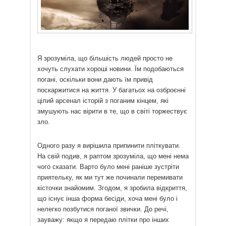
Я зрозуміла, що більшість людей просто не
хочуть слухати хороші новини. Їм подобаються
погані, оскільки вони дають їм привід
поскаржитися на життя. У багатьох на озброєнні
цілий арсенал історій з поганим кінцем, які
змушують нас вірити в те, що в світі торжествує
зло.
Одного разу я вирішила припинити пліткувати.
На свій подив, я раптом зрозуміла, що мені нема
чого сказати. Варто було мені раніше зустріти
приятельку, як ми тут же починали перемивати
кісточки знайомим. Згодом, я зробила відкриття,
що існує інша форма бесіди, хоча мені було і
нелегко позбутися поганої звички. До речі,
зауважу: якщо я передаю плітки про інших