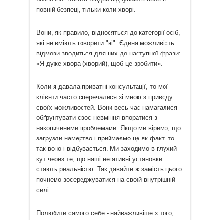
повній безпеці, тільки коли хворі.
Вони, як правило, відносяться до категорії осіб,
які не вміють говорити "ні". Єдина можливість
відмови зводиться для них до наступної фрази:
«Я дуже хвора (хворий), щоб це зробити».
Коли я давала приватні консультації, то мої
клієнти часто сперечалися зі мною з приводу
своїх можливостей. Вони весь час намагалися
обґрунтувати своє невміння впоратися з
накопиченими проблемами. Якщо ми віримо, що
загрузли намертво і приймаємо це як факт, то
так воно і відбувається. Ми заходимо в глухий
кут через те, що наші негативні установки
стають реальністю. Так давайте ж замість цього
почнемо зосереджуватися на своїй внутрішній
силі.
Полюбити самого себе - найважливіше з того,