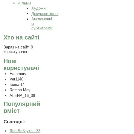
Фільми
Художні
Документальні
Англомовні
із
субтитрами
Хто на сайті
Зараз на сайті 0
користувачів.
Нові
користувачі
Hatamary
Vet1140
Ірина 14
Roman May
ALENA_16_08
Популярний
вміст
Сьогодні:
Лео Бабаута - 38