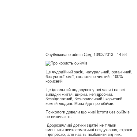
Опубліковано
admin
Срд, 13/03/2013 - 14:58
Це чудодійний засіб, натуральний, органічний,
без усякої хімії, екологічно чистий і 100%
корисний!
Це ідеальний подарунок у всі часи і на всі
випадки життя, щирий, непідробний,
безвідплатний, безкорисливий і корисний
кожній людині. Мова йде про обійми.
Психологи довели що живі істоти без обіймів
не виживають...
Доброзичливі дотики здатні не тільки
зменшити психосоматичні нездужання, страхи
і депресію, але навіть позбавити від них.