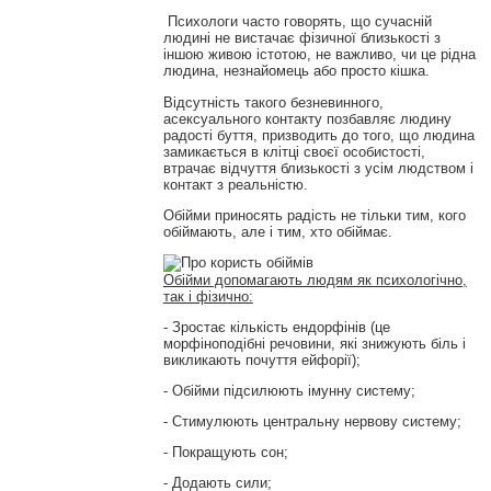
Психологи часто говорять, що сучасній
людині не вистачає фізичної близькості з
іншою живою істотою, не важливо, чи це рідна
людина, незнайомець або просто кішка.
Відсутність такого безневинного,
асексуального контакту позбавляє людину
радості буття, призводить до того, що людина
замикається в клітці своєї особистості,
втрачає відчуття близькості з усім людством і
контакт з реальністю.
Обійми приносять радість не тільки тим, кого
обіймають, але і тим, хто обіймає.
Обійми допомагають людям як психологічно,
так і фізично:
- Зростає кількість ендорфінів (це
морфіноподібні речовини, які знижують біль і
викликають почуття ейфорії);
- Обійми підсилюють імунну систему;
- Стимулюють центральну нервову систему;
- Покращують сон;
- Додають сили;