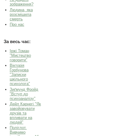
зображення?
Людина, яка
розсмішила
смерть
Про нас
За весь час:
Іржі Томан
"Мистецтво
говорити"
Вікторія
Горбунова
"Записки
шкільного
психолога"
Зиґмунд Фройд
"Вступ до
психоаналізу"
Дейл Карнегі "Як
завойовувати
друзів та
впливати на
людей"
Поліглот.
Вивчимо