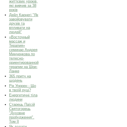
життєвих уроків,
які вивчив за 38
років
Дейл Карнегі "Як
завойовувати
друзів та
впливати на
людей"
«Восточный
массаж и
Терапия»
семинар Андрея
Минченкова по
телесно-
ориентированной
терапии на Шри-
Ланке
365 притч на
щодень
Рік Уоррен - Що
в твоїй руці?
Енергетичні тіла
людини
Старець Паїсій
Святогорець
"Духовне
пробудження".
Том ІІ
Як додати