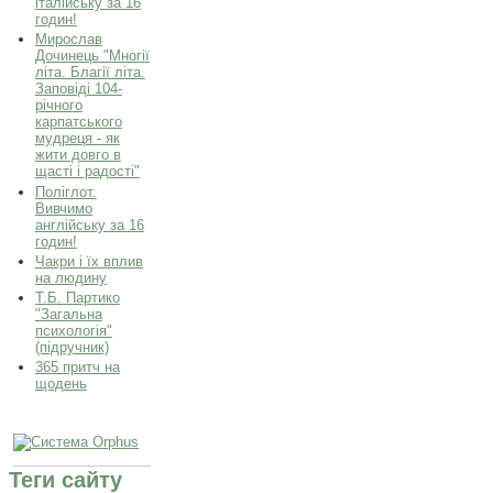
італійську за 16
годин!
Мирослав
Дочинець "Многії
літа. Благії літа.
Заповіді 104-
річного
карпатського
мудреця - як
жити довго в
щасті і радості"
Поліглот.
Вивчимо
англійську за 16
годин!
Чакри і їх вплив
на людину
Т.Б. Партико
"Загальна
психологія"
(підручник)
365 притч на
щодень
Теги сайту