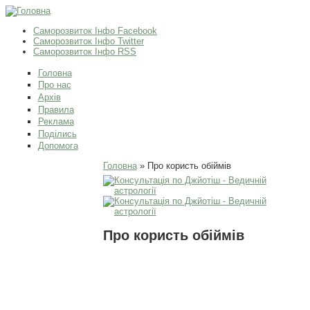
Саморозвиток Інфо Facebook
Саморозвиток Інфо Twitter
Саморозвиток Інфо RSS
Головна
Про нас
Архів
Правила
Реклама
Поділись
Допомога
Ви є тут
Головна
» Про користь обіймів
Про користь обіймів