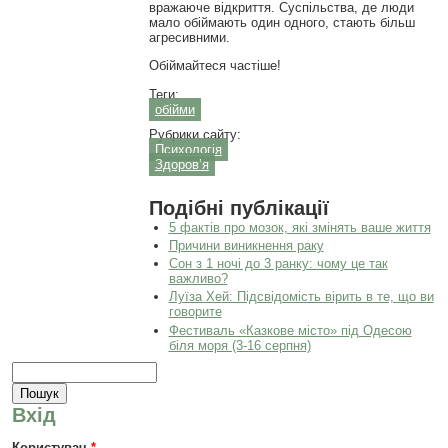
вражаюче відкриття. Суспільства, де люди
мало обіймають один одного, стають більш
агресивними.
Обіймайтеся частіше!
Теги:
обійми
Рубрики сайту:
Психологія
Здоров’я
Подібні публікації
5 фактів про мозок, які змінять ваше життя
Причини виникнення раку
Сон з 1 ночі до 3 ранку: чому це так
важливо?
Луїза Хей: Підсвідомість вірить в те, що ви
говорите
Фестиваль «Казкове місто» під Одесою
біля моря (3-16 серпня)
Пошукова форма
Пошук
Вхід
Користувач
*