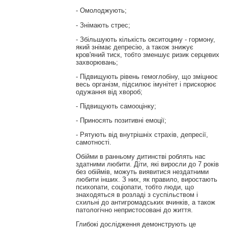
- Омолоджують;
- Знімають стрес;
- Збільшують кількість окситоцину - гормону,
який знімає депресію, а також знижує
кров'яний тиск, тобто зменшує ризик серцевих
захворювань;
- Підвищують рівень гемоглобіну, що зміцнює
весь організм, підсилює імунітет і прискорює
одужання від хвороб;
- Підвищують самооцінку;
- Приносять позитивні емоції;
- Рятують від внутрішніх страхів, депресії,
самотності.
Обійми в ранньому дитинстві роблять нас
здатними любити. Діти, які виросли до 7 років
без обіймів, можуть виявитися нездатними
любити інших. З них, як правило, виростають
психопати, соціопати, тобто люди, що
знаходяться в розладі з суспільством і
схильні до антигромадських вчинків, а також
патологічно непристосовані до життя.
Глибокі дослідження демонструють це