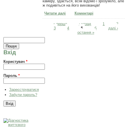
камеру, здається, всім відомо і зрозуміло, але
ж подивіться на його вихованців!
Читати далі
про Унікальний вчитель
Коментарі
фізкультури
Сторінки
« перша
‹ назад
1
2
3
4
5
6
далі ›
остання »
Пошукова форма
Пошук
Вхід
Користувач
*
Пароль
*
Зареєструватися
Забули пароль?