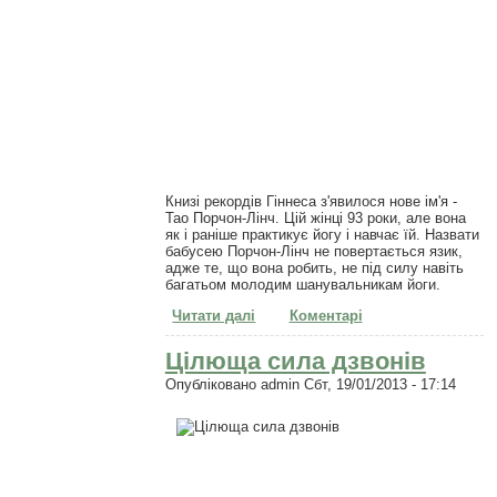
Книзі рекордів Гіннеса з'явилося нове ім'я -
Тао Порчон-Лінч. Цій жінці 93 роки, але вона
як і раніше практикує йогу і навчає їй. Назвати
бабусею Порчон-Лінч не повертається язик,
адже те, що вона робить, не під силу навіть
багатьом молодим шанувальникам йоги.
Читати далі
про Тао Порчон-Лінч -
Коментарі
найстарший вчитель йоги
Цілюща сила дзвонів
Опубліковано
admin
Сбт, 19/01/2013 - 17:14