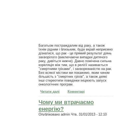
Багатьом постраждалим від раку, а також
їхнім рідним і близьким, буде вкрай неприємно
дізнатися, що рак - це прямий результат діянь
захворілого (виключаючи випадки дитячого
раку, дивіться нижче). Давно помічена сильна
кореляція між тим, що в релігії називається
"смертними гріхами", і захворюваністю на рак.
Без всякої містики ми покажемо, яким чином
більшість з "смертних гріхів", а також деякі
інші стереотипи поведінки ініціюють запуск
онкологічних програм.
Читати далі
про Причини виникнення раку
Коментарі
Чому ми втрачаємо
енергію?
Опубліковано
admin
Чтв, 31/01/2013 - 12:10