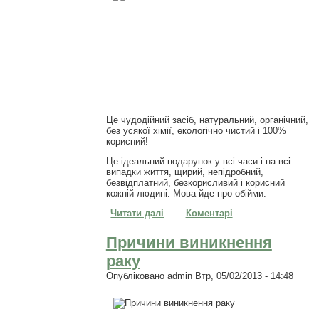
Це чудодійний засіб, натуральний, органічний,
без усякої хімії, екологічно чистий і 100%
корисний!
Це ідеальний подарунок у всі часи і на всі
випадки життя, щирий, непідробний,
безвідплатний, безкорисливий і корисний
кожній людині. Мова йде про обійми.
Читати далі
про Про користь обіймів
Коментарі
Причини виникнення
раку
Опубліковано
admin
Втр, 05/02/2013 - 14:48