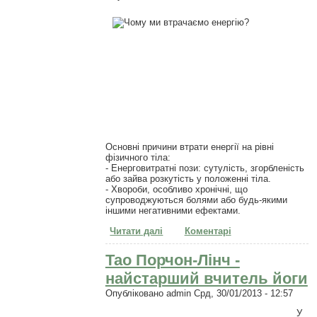
Основні причини втрати енергії на рівні
фізичного тіла:
- Енерговитратні пози: сутулість, згорбленість
або зайва розкутість у положенні тіла.
- Хвороби, особливо хронічні, що
супроводжуються болями або будь-якими
іншими негативними ефектами.
Читати далі
про Чому ми втрачаємо
Коментарі
енергію?
Тао Порчон-Лінч -
найстарший вчитель йоги
Опубліковано
admin
Срд, 30/01/2013 - 12:57
У