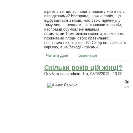
вірите в те, що всі події в нашому житті не є
випадковими? Насправді, кожна подія, що
відбувається з нами, має свою причину, у
тому числі і нещастя, включаючи хвороби,
насправді обумовлені нашими
помилками.Тому можна сказати, що ми самі
пожинаємо плоди своїх правильних і
неправильних вчинків. На Сході це називають
кармою, а на Заході - гріхами.
Читати далі
про Кармічний спадок: що
Коментарі
посієш - те й пожнеш
Скільки років цій жінці?
Опубліковано
admin
Чтв, 08/03/2012 - 13:00
Як
ви