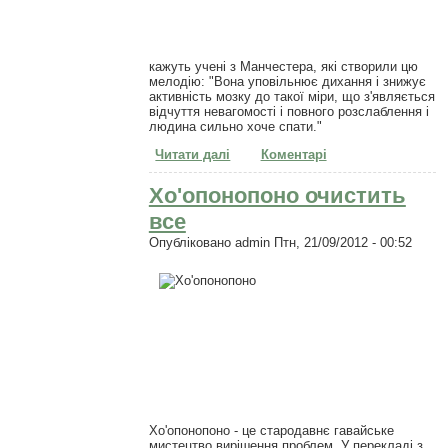
кажуть учені з Манчестера, які створили цю
мелодію: "Вона уповільнює дихання і знижує
активність мозку до такої міри, що з'являється
відчуття невагомості і повного розслаблення і
людина сильно хоче спати."
Читати далі
про На добраніч, солодких снів
Коментарі
Хо'опонопоно очистить
все
Опубліковано
admin
Птн, 21/09/2012 - 00:52
Хо'опонопоно - це стародавнє гавайське
мистецтво вирішення проблем.
У перекладі з