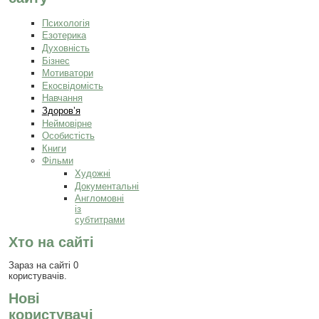
Психологія
Езотерика
Духовність
Бізнес
Мотиватори
Екосвідомість
Навчання
Здоров’я
Неймовірне
Особистість
Книги
Фільми
Художні
Документальні
Англомовні
із
субтитрами
Хто на сайті
Зараз на сайті 0
користувачів.
Нові
користувачі