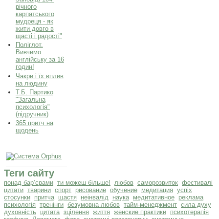
річного
карпатського
мудреця - як
жити довго в
щасті і радості"
Поліглот.
Вивчимо
англійську за 16
годин!
Чакри і їх вплив
на людину
Т.Б. Партико
"Загальна
психологія"
(підручник)
365 притч на
щодень
Теги сайту
понад бар’єрами
ти можеш більше!
любов
саморозвиток
фестивалі
цитати
тварини
спорт
рисование
обучение
медитация
успіх
стосунки
притча
щастя
неінвалід
наука
медитативное
реклама
психологія
тренінги
безумовна любов
тайм-менеджмент
сила духу
духовність
цитата
зцілення
життя
женские практики
психотерапія