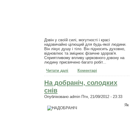
Дзвін у своїй силі, могутності і красі
надзвичайно цілющий для будь-якої людини.
Він лікує душу і тіло. Він підносить духовно,
відновлює та зміцнює фізичне здоров'я.
Сприятливому впливу церковного дзвону на
людину присвячено багато робіт...
Читати далі
про Цілюща сила дзвонів
Коментарі
На добраніч, солодких
снів
Опубліковано
admin
Птн, 21/09/2012 - 23:33
Як