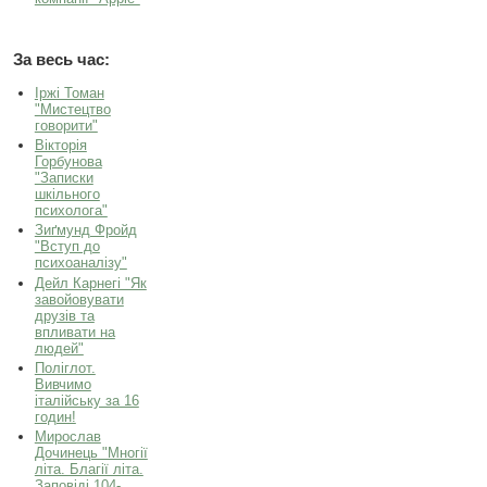
За весь час:
Іржі Томан
"Мистецтво
говорити"
Вікторія
Горбунова
"Записки
шкільного
психолога"
Зиґмунд Фройд
"Вступ до
психоаналізу"
Дейл Карнегі "Як
завойовувати
друзів та
впливати на
людей"
Поліглот.
Вивчимо
італійську за 16
годин!
Мирослав
Дочинець "Многії
літа. Благії літа.
Заповіді 104-