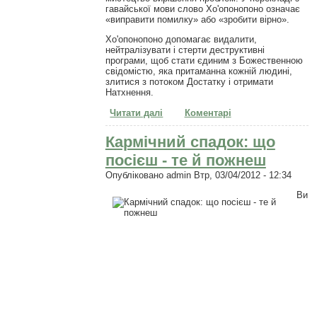
гавайської мови слово Хо'опонопоно означає
«виправити помилку» або «зробити вірно».
Хо'опонопоно допомагає видалити,
нейтралізувати і стерти деструктивні
програми, щоб стати єдиним з Божественною
свідомістю, яка притаманна кожній людині,
злитися з потоком Достатку і отримати
Натхнення.
Читати далі
про Хо'опонопоно очистить все
Коментарі
Кармічний спадок: що
посієш - те й пожнеш
Опубліковано
admin
Втр, 03/04/2012 - 12:34
Ви