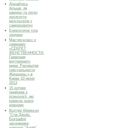
Дізнайтесь
більше, як
швидко та легко
досягнути
результатів у
саморозвитку
Енергетичні тіла
людини
Мастер-класс к
семинару
«СЕКРЕТ
ЖЕНСТВЕННОСТИ.
Гармония
внутреннего
мира. Раскрытие
сексуальности
Женщины.» в
Киеве 10 июня
2013
15 хитрих
прийомів з
психології, які
корисно знати
кожному
Волтер Айзексон
"Стів Джобс.
Біографія
засновника
компанії "Apple"