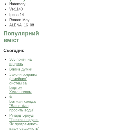
Hatamary
Vet1140
Ірина 14
Roman May
ALENA_16_08
Популярний
вміст
Сьогодні:
365 притч на
щодень
Вплив думки
Закони родових
(сімейних)
систем за
Бертом
Хеллінгером
Ф.
Батмангхелідж
"Ваше тіло
просить води"
Річард Броуді
"Психічні віруси.
Як програмують
вашу свідомість"