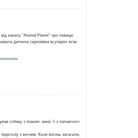
 від каналу "Animal Planet" про левицю
новила дитинча сернобика всупереч всім
Серце левиці
Comments
ував собаку з пожежі, виніс її з палаючого
 боротьбу з вогнем. Коли вогонь загасили,