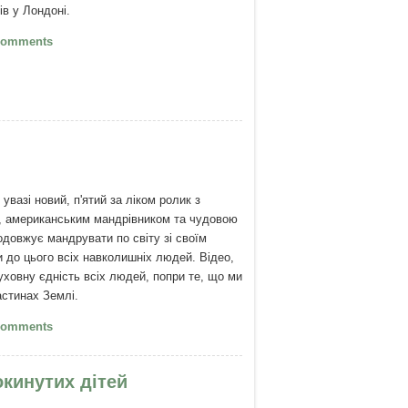
ів у Лондоні.
скар Пісторіус - Той, що біжить по лезу
Comments
ви
вазі новий, п'ятий за ліком ролик з
, американським мандрівником та чудовою
довжує мандрувати по світу зі своїм
 до цього всіх навколишніх людей. Відео,
уховну єдність всіх людей, попри те, що ми
астинах Землі.
Один танець для всіх!
Comments
окинутих дітей