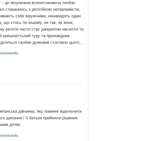
г - це безумовна всепоглинаюча любов.
ко стикаємось з релігійною нетерпимістю,
зивають себе віруючими, ненавидять один
у, що хтось по іншому, не так, як вони,
му релігія часто стає джерелом насилля та
й кришнаїтський гуру та проповідник
ділиться своїми думками стосовно цього...
ро релігію і ненависть
Comments
японська дівчинка, яку повинні відключити
го дихання і її батьки прийняли рішення
шим дітям...
Щоб жили інші
Comments