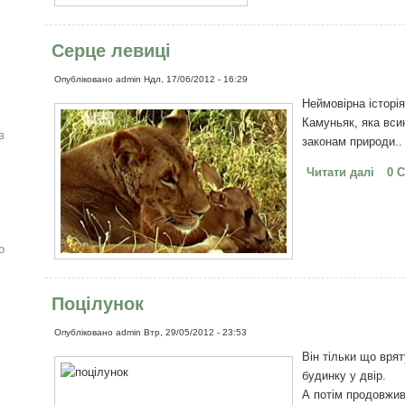
Серце левиці
Опубліковано
admin
Ндл, 17/06/2012 - 16:29
Неймовірна історія
Камуньяк, яка вси
в
законам природи..
Читати далі
про 
0 
о
Поцілунок
Опубліковано
admin
Втр, 29/05/2012 - 23:53
Він тільки що врят
будинку у двір.
А потім продовжив