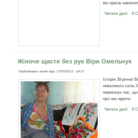
він присів навпочі
Читати далі
про 
0 
Жіноче щастя без рук Віри Омельчук
Опубліковано
admin
Ндл, 27/05/2012 - 19:27
Історія 30-річної 
невеликого села З
переконує нас, що
про них мріяти.
Читати далі
про 
0 