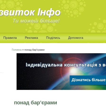
Правила
Реклама
Поділись
Допомога
Головна
» понад бар’єрами
Ви є тут
понад бар’єрами