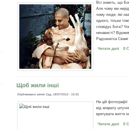
Всі знають, що Бо
Але чому ми нерід
чому люди, які на
одного, тільки том
сповідує Бога? Чо
ненависті? Відоми
Радханатха Свамі 
Читати далі
про П
0 
Щоб жили інші
Опубліковано
admin
Срд, 18/07/2012 - 10:32
На цій фотографії 
від апарату штучно
врятувати життя ін
Читати далі
про 
0 