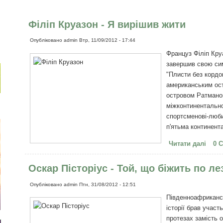
Філіп Круазон - Я вирішив жити
Опубліковано
admin
Втр, 11/09/2012 - 17:44
Француз Філіп Круа
завершив свою сим
"Плисти без кордо
американським ос
островом Ратманов
міжконтинентально
спортсменові-люби
п'ятьма континент
Читати далі
про 
0 
Оскар Пісторіус - Той, що біжить по ле
Опубліковано
admin
Птн, 31/08/2012 - 12:51
Південноафрикансь
історії брав участ
протезах замість 