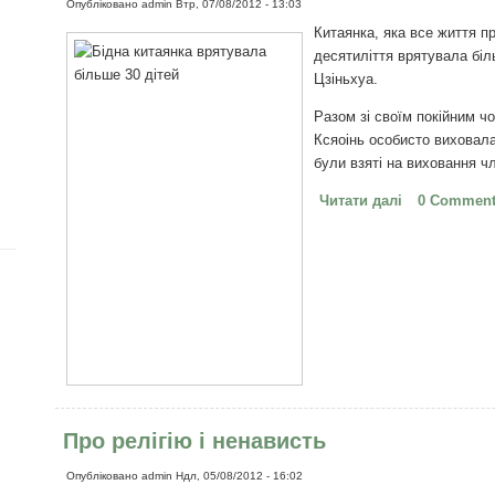
Опубліковано
admin
Втр, 07/08/2012 - 13:03
Китаянка, яка все життя пр
десятиліття врятувала біл
Цзіньхуа.
Разом зі своїм покійним чо
Ксяоінь особисто виховала 
були взяті на виховання ч
Читати далі
про Бідна ки
0 Commen
дітей
Про релігію і ненависть
Опубліковано
admin
Ндл, 05/08/2012 - 16:02