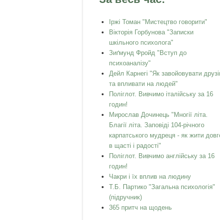
Іржі Томан "Мистецтво говорити"
Вікторія Горбунова "Записки
шкільного психолога"
Зиґмунд Фройд "Вступ до
психоаналізу"
Дейл Карнегі "Як завойовувати друзі
та впливати на людей"
Поліглот. Вивчимо італійську за 16
годин!
Мирослав Дочинець "Многії літа.
Благії літа. Заповіді 104-річного
карпатського мудреця - як жити довг
в щасті і радості"
Поліглот. Вивчимо англійську за 16
годин!
Чакри і їх вплив на людину
Т.Б. Партико "Загальна психологія"
(підручник)
365 притч на щодень