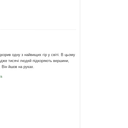
корив одну з найвищих гір у світі. В цьому
 адже тисячі людей підкоряють вершини,
 Він йшов на руках.
Вест: На вершину без ніг
ts