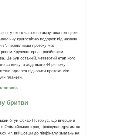
зон, у якого частково ампутовані кінцівки,
волічну кругосвітню подорож під назвою
нів", перепливши протоку між
тровом Крузенштерна і російським
а. Це був останній, четвертий етап його
го запливу, в ході якого 44-річному
телю вдалося підкорити протоки між
ами планети.
Філіп Круазон - Я вирішив жити
Comments
зу бритви
кий бігун Оскар Пісторіус, що вперше в
ь в Олімпійських іграх, фінішував другим на
обох ніг, вийшовши до півфіналу змагань на