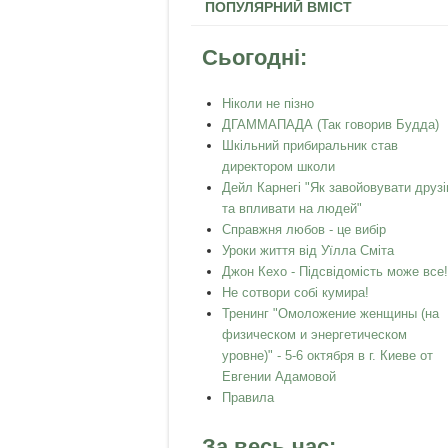
ПОПУЛЯРНИЙ ВМІСТ
Сьогодні:
Ніколи не пізно
ДГАММАПАДА (Так говорив Будда)
Шкільний прибиральник став
директором школи
Дейл Карнегі "Як завойовувати друзі
та впливати на людей"
Справжня любов - це вибір
Уроки життя від Уїлла Сміта
Джон Кехо - Підсвідомість може все!
Не сотвори собі кумира!
Тренинг "Омоложение женщины (на
физическом и энергетическом
уровне)" - 5-6 октября в г. Киеве от
Евгении Адамовой
Правила
За весь час: