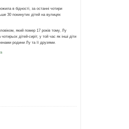
ожила в бідності, за останні чотири
ьше 30 покинутих дітей на вулицях
ловіком, який помер 17 років тому, Лу
чотирьох дітей-сиріт, у той час як інші діти
ленами родини Лу та її друзями.
таянка врятувала більше 30 покинутих
ts