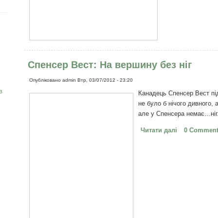
Спенсер Вест: На вершину без ніг
Опубліковано
admin
Втр, 03/07/2012 - 23:20
в
Канадець Спенсер Вест під
не було б нічого дивного,
але у Спенсера немає…ніг.
Читати далі
про Спенсер 
0 Commen