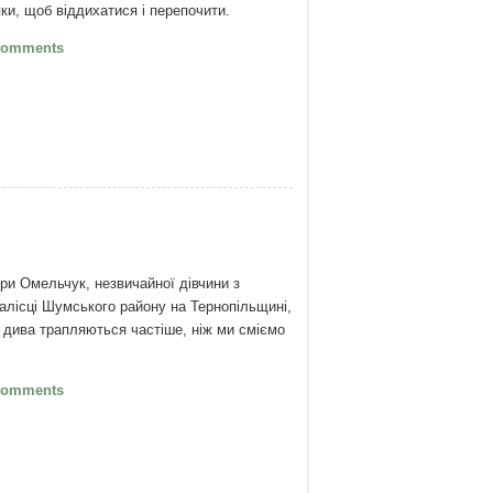
пки, щоб віддихатися і перепочити.
Поцілунок
Comments
Віри Омельчук, незвичайної дівчини з
алісці Шумського району на Тернопільщині,
 дива трапляються частіше, ніж ми сміємо
Жіноче щастя без рук Віри Омельчук
Comments