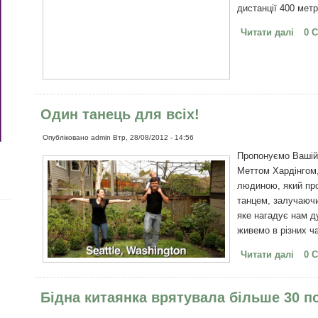
дистанції 400 метр
Читати далі
про О
0 
брит
Один танець для всіх!
Опубліковано
admin
Втр, 28/08/2012 - 14:56
Пропонуємо Вашій у
Меттом Хардінгом
людиною, який про
танцем, залучаючи
яке нагадує нам д
живемо в різних ч
Читати далі
про 
0 
Бідна китаянка врятувала більше 30 п