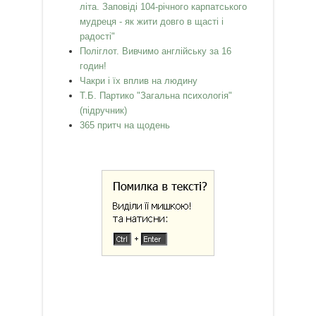
літа. Заповіді 104-річного карпатського
мудреця - як жити довго в щасті і
радості"
Поліглот. Вивчимо англійську за 16
годин!
Чакри і їх вплив на людину
Т.Б. Партико "Загальна психологія"
(підручник)
365 притч на щодень