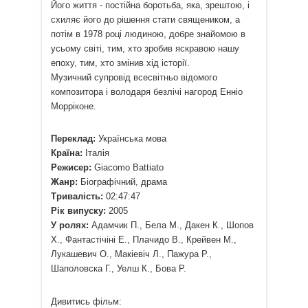
Його життя - постійна боротьба, яка, зрештою, і
схиляє його до рішення стати священиком, а
потім в 1978 році людиною, добре знайомою в
усьому світі, тим, хто зробив яскравою нашу
епоху, тим, хто змінив хід історії.
Музичний супровід всесвітньо відомого
композитора і володаря безлічі нагород Енніо
Морріконе.
Переклад:
Українська мова
Країна:
Італія
Режисер:
Giacomo Battiato
Жанр:
Біографічний, драма
Тривалість:
02:47:47
Рік випуску:
2005
У ролях:
Адамчик П., Бела М., Дакен К., Шопов
Х., Фантастічіні Е., Плачидо В., Крейвен М.,
Лукашевич О., Макіевіч Л., Пажура Р.,
Шаполовска Г., Уелш К., Бова Р.
Дивитись фільм: