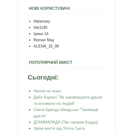
НОВІ КОРИСТУВАЧІ
Hatamary
Vet1140
Ірина 14
Roman May
ALENA_16_08
ПОПУЛЯРНИЙ ВМІСТ
Сьогодні:
Ніколи не пізно
Дейл Карнегі "Як завойовувати друзів
та впливати на людей"
Свята Бригіда Шведська "Таємниця
щастя"
ДГАММАПАДА (Так говорив Будда)
Уроки життя від Уїлла Сміта