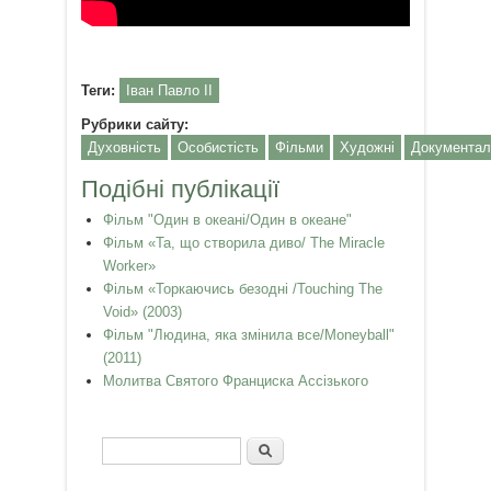
Теги:
Іван Павло ІІ
Рубрики сайту:
Духовність
Особистість
Фільми
Художні
Документал
Подібні публікації
Фільм "Один в океані/Один в океане"
Фільм «Та, що створила диво/ The Miracle
Worker»
Фільм «Торкаючись безодні /Touching The
Void» (2003)
Фільм "Людина, яка змінила все/Moneyball"
(2011)
Молитва Святого Франциска Ассізького
Пошук
Пошукова форма