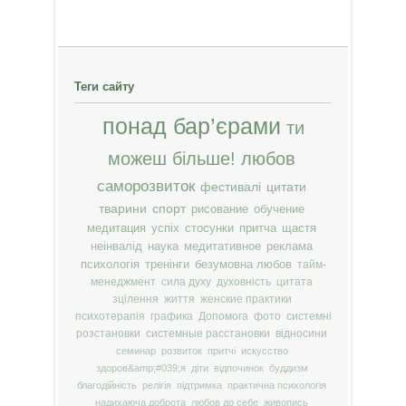
Теги сайту
понад бар’єрами
ти
можеш більше!
любов
саморозвиток
фестивалі
цитати
тварини
спорт
рисование
обучение
медитация
успіх
стосунки
притча
щастя
неінвалід
наука
медитативное
реклама
психологія
тренінги
безумовна любов
тайм-
менеджмент
сила духу
духовність
цитата
зцілення
життя
женские практики
психотерапія
графика
Допомога
фото
системні
розстановки
системные расстановки
відносини
семинар
розвиток
притчі
искусство
здоров&amp;#039;я
діти
відпочинок
буддизм
благодійність
релігія
підтримка
практична психологія
надихаюча доброта
любов до себе
живопись