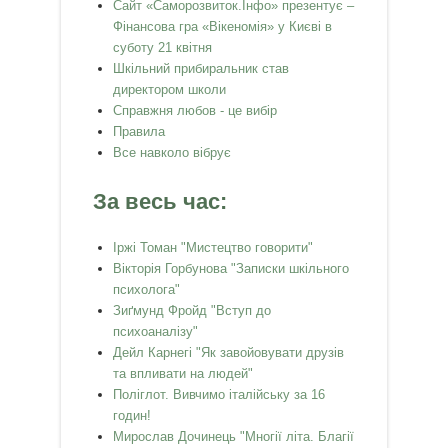
Сайт «Саморозвиток.Інфо» презентує –
Фінансова гра «Вікеномія» у Києві в
суботу 21 квітня
Шкільний прибиральник став
директором школи
Справжня любов - це вибір
Правила
Все навколо вібрує
За весь час:
Іржі Томан "Мистецтво говорити"
Вікторія Горбунова "Записки шкільного
психолога"
Зиґмунд Фройд "Вступ до
психоаналізу"
Дейл Карнегі "Як завойовувати друзів
та впливати на людей"
Поліглот. Вивчимо італійську за 16
годин!
Мирослав Дочинець "Многії літа. Благії