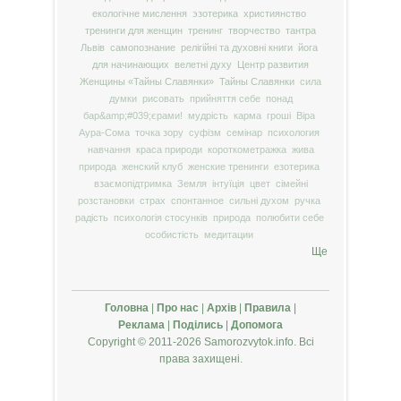
екологічне мислення
эзотерика
християнство
тренинги для женщин
тренинг
творчество
тантра
Львів
самопознание
релігійні та духовні книги
йога
для начинающих
велетні духу
Центр развития
Женщины «Тайны Славянки»
Тайны Славянки
сила
думки
рисовать
прийняття себе
понад
бар&amp;#039;єрами!
мудрість
карма
гроші
Віра
Аура-Сома
точка зору
суфізм
семінар
психология
навчання
краса природи
короткометражка
жива
природа
женский клуб
женские тренинги
езотерика
взаємопідтримка
Земля
інтуїція
цвет
сімейні
розстановки
страх
спонтанное
сильні духом
ручка
радість
психологія стосунків
природа
полюбити себе
особистість
медитации
Ще
Головна
|
Про нас
|
Архів
|
Правила
|
Реклама
|
Поділись
|
Допомога
Copyright © 2011-2026 Samorozvytok.info. Всі
права захищені.