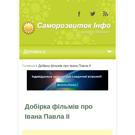
Головна
» Добірка фільмів про Івана Павла ІІ
Ви є тут
Добірка фільмів про
Івана Павла ІІ