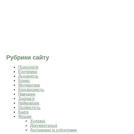
Рубрики сайту
Психологія
Езотерика
Духовність
Бізнес
Мотиватори
Екосвідомість
Навчання
Здоров’я
Неймовірне
Особистість
Книги
Фільми
Художні
Документальні
Англомовні із субтитрами