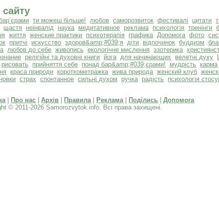
 сайту
бар’єрами
ти можеш більше!
любов
саморозвиток
фестивалі
цитати
щастя
неінвалід
наука
медитативное
реклама
психологія
тренінги
ня
життя
женские практики
психотерапія
графика
Допомога
фото
сис
ок
притчі
искусство
здоров&amp;#039;я
діти
відпочинок
буддизм
бла
та
любов до себе
живопись
екологічне мислення
эзотерика
християнс
ознание
релігійні та духовні книги
йога
для начинающих
велетні духу
рисовать
прийняття себе
понад бар&amp;#039;єрами!
мудрість
карма
ня
краса природи
короткометражка
жива природа
женский клуб
женск
новки
страх
спонтанное
сильні духом
ручка
радість
психологія стосу
на
|
Про нас
|
Архів
|
Правила
|
Реклама
|
Поділись
|
Допомога
ght © 2011-2026 Samorozvytok.info. Всі права захищені.