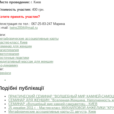
Место проведение:
г. Киев
Стоимость участия:
400 грн.
Хотите принять участие?
егистрация по тел.: 067-25-83-247 Марина
-mail:
twins2004@mail.ru
еги:
етафорические ассоциативные карты
астер-класс Киев
Семинар для женщин
агиотерапия
ветотерапия
осточные практики
медитативный массаж для женщин
Бо-динамику
ег:
ренінги
Подібні публікації
ПРАКТИЧЕСКИЙ СЕМИНАР "ВОЛШЕБНЫЙ МИР КАМНЕЙ-САМОЦВ
СЕМИНАР ДЛЯ ЖЕНЩИН: "Вселенная-Женщина. Наполненность жи
СЕМИНАР «Волшебный мир камней-самоцветов» - КИЕВ
25 декабря 2011 г. - Мастер-класс МИХАЙЛОВОЙ АНЖЕЛИКИ "
Метафорические ассоциативные карты-21 августа, Киев