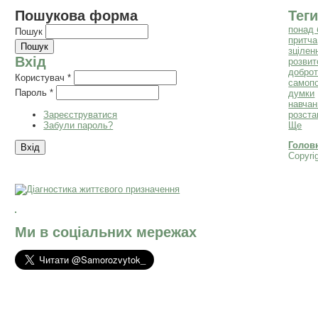
Пошукова форма
Теги
понад 
Пошук
притча
зцілен
Вхід
розвит
добро
Користувач
*
самоп
Пароль
*
думки
навчан
Зареєструватися
розста
Забули пароль?
Ще
Голов
Copyri
Ми в соціальних мережах