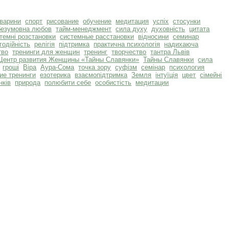
тварини
спорт
рисование
обучение
медитация
успіх
стосунки
безумовна любов
тайм-менеджмент
сила духу
духовність
цитата
темні розстановки
системные расстановки
відносини
семинар
годійність
релігія
підтримка
практична психологія
надихаюча
тво
тренинги для женщин
тренинг
творчество
тантра Львів
Центр развития Женщины «Тайны Славянки»
Тайны Славянки
сила
гроші
Віра
Аура-Сома
точка зору
суфізм
семінар
психология
ие тренинги
езотерика
взаємопідтримка
Земля
інтуїція
цвет
сімейні
нків
природа
полюбити себе
особистість
медитации