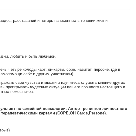
одов, расставаний и потерь нанесенных в течении жизни:
жизни. любить и быть любимой.
ны четыре колоды карт: он-карты, соре, навитат, персоне, где в
самопомощи себе и другим участникам).
ражать свои чувства и мысли и научитесь слушать мнение других
новь проигрывать чудесные ситуации вашего прошлого настоящего и
стных помошников.
льтант по семейной психологии. Автор тренингов личностного
терапевтическими картами (COPE,OH Cards,Persone).
ерыв)