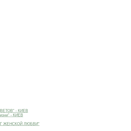
ЕТОВ" - КИЕВ
зни" - КИЕВ
КРУГ ЖЕНСКОЙ ЛЮБВИ"