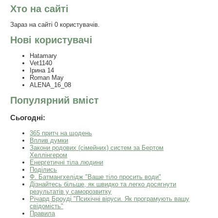
Хто на сайті
Зараз на сайті 0 користувачів.
Нові користувачі
Hatamary
Vet1140
Ірина 14
Roman May
ALENA_16_08
Популярний вміст
Сьогодні:
365 притч на щодень
Вплив думки
Закони родових (сімейних) систем за Бертом
Хеллінгером
Енергетичні тіла людини
Поділись
Ф. Батмангхелідж "Ваше тіло просить води"
Дізнайтесь більше, як швидко та легко досягнути
результатів у саморозвитку
Річард Броуді "Психічні віруси. Як програмують вашу
свідомість"
Правила