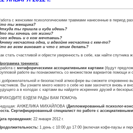
абота с женскими психологическими травмами нанесенные в период разв
Кто ты женщина?
Откуда ты пришла и куда идешь?
Что ты хочешь от жизни?
Кого ждешь и о ком мечтаешь?
Почему несчастна одна, и вдвойне несчастна с кем-то?
Кто во всем виноват и что с этим делать?
ак стать счастливой и обрести уверенность в себе, как найти спутника 
Программа тренинга:
 работа с
метафорическими ассоциативными картами
(будут предложе
рупповой работе вы познакомитесь со множеством вариантов помощи и 
 доброжелательной и безопастной атмосфере вы сможете откровенно вы
частников. Вы узнаете много нового о себе но вам захочется вновь и в
удущего а в колодах с картами вы найдете искренних друзей и бескоры
ПРИХОДИТЕ БУДЕМ РАДЫ ВАМ ПОМОЧЬ
Ведущая: АНЖЕЛИКА МИХАЙЛОВА (
Дипломированный психолог-консу
роста. Сертифицированный специалист по работе с ассициативными 
Дата проведения:
22 января 2012 г.
Продолжительность:
1 день с 10:00 до 17:00 (включая кофе-паузы и пер