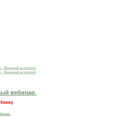
ный вебинар.
 Киеву
бинар.