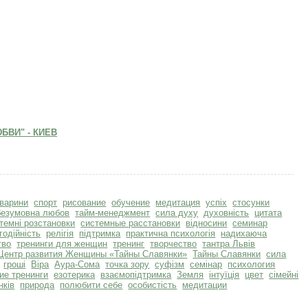
БВИ" - КИЕВ
тварини
спорт
рисование
обучение
медитация
успіх
стосунки
безумовна любов
тайм-менеджмент
сила духу
духовність
цитата
темні розстановки
системные расстановки
відносини
семинар
годійність
релігія
підтримка
практична психологія
надихаюча
тво
тренинги для женщин
тренинг
творчество
тантра Львів
Центр развития Женщины «Тайны Славянки»
Тайны Славянки
сила
гроші
Віра
Аура-Сома
точка зору
суфізм
семінар
психология
ие тренинги
езотерика
взаємопідтримка
Земля
інтуїція
цвет
сімейні
нків
природа
полюбити себе
особистість
медитации