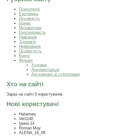
Психологія
Езотерика
Духовність
Бізнес
Мотиватори
Екосвідомість
Навчання
Здоров’я
Неймовірне
Особистість
Книги
Фільми
Художні
Документальні
Англомовні із субтитрами
Хто на сайті
Зараз на сайті 0 користувачів.
Нові користувачі
Hatamary
Vet1140
Ірина 14
Roman May
ALENA_16_08