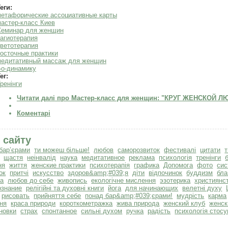
еги:
етафорические ассоциативные карты
астер-класс Киев
Семинар для женщин
агиотерапия
ветотерапия
осточные практики
медитативный массаж для женщин
Бо-динамику
ег:
ренінги
Читати далі
про Мастер-класс для женщин: "КРУГ ЖЕНСКОЙ ЛЮ
Коментарі
 сайту
бар’єрами
ти можеш більше!
любов
саморозвиток
фестивалі
цитати
щастя
неінвалід
наука
медитативное
реклама
психологія
тренінги
ня
життя
женские практики
психотерапія
графика
Допомога
фото
сис
ок
притчі
искусство
здоров&amp;#039;я
діти
відпочинок
буддизм
бла
та
любов до себе
живопись
екологічне мислення
эзотерика
християнс
ознание
релігійні та духовні книги
йога
для начинающих
велетні духу
рисовать
прийняття себе
понад бар&amp;#039;єрами!
мудрість
карма
ня
краса природи
короткометражка
жива природа
женский клуб
женск
новки
страх
спонтанное
сильні духом
ручка
радість
психологія стосу