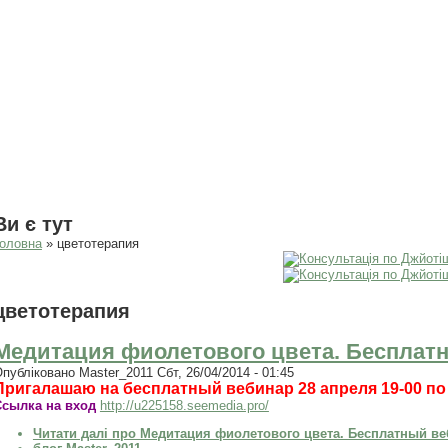
Ви є тут
оловна
» цветотерапия
цветотерапия
Медитация фиолетового цвета. Бесплат
Опубліковано
Master_2011
Сбт, 26/04/2014 - 01:45
Пригалашаю на бесплатный вебинар 28 апреля 19-00 по
Ссылка на вход
http://u225158.seemedia.pro/
Читати далі
про Медитация фиолетового цвета. Бесплатный ве