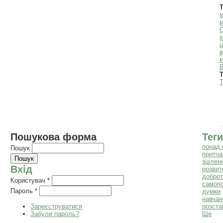
Т
м
м
х
ц
в
Т
Т
Пошукова форма
Теги
понад 
Пошук
притча
зцілен
Вхід
розвит
добро
Користувач
*
самоп
Пароль
*
думки
навчан
Зареєструватися
розста
Забули пароль?
Ще