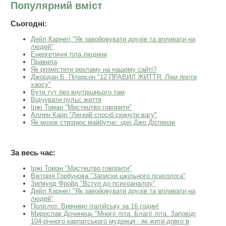
Популярний вміст
Сьогодні:
Дейл Карнегі "Як завойовувати друзів та впливати на
людей"
Енергетичні тіла людини
Правила
Як розмістити рекламу на нашому сайті?
Джордан Б. Пітерсон "12 ПРАВИЛ ЖИТТЯ. Ліки проти
хаосу"
Бути тут без внутрішнього там
Відчувати пульс життя
Іржі Томан "Мистецтво говорити"
Аллен Карр "Легкий спосiб скинути вагу"
Як мозок створює майбутнє: ідеї Джо Діспензи
За весь час:
Іржі Томан "Мистецтво говорити"
Вікторія Горбунова "Записки шкільного психолога"
Зиґмунд Фройд "Вступ до психоаналізу"
Дейл Карнегі "Як завойовувати друзів та впливати на
людей"
Поліглот. Вивчимо італійську за 16 годин!
Мирослав Дочинець "Многії літа. Благії літа. Заповіді
104-річного карпатського мудреця - як жити довго в