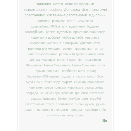
зцілення
життя
женские практики
психотерапія
графика
Допомога
фото
системні
розстановки
системные расстановки
відносини
семинар
розвиток
притчі
искусство
здоров&amp;#039;я
діти
відпочинок
буддизм
благодійність
релігія
підтримка
практична психологія
надихаюча доброта
любов до себе
живопись
екологічне мислення
эзотерика
християнство
тренинги для женщин
тренинг
творчество
тантра
Львів
самопознание
релігійні та духовні книги
йога
для начинающих
велетні духу
Центр развития
Женщины «Тайны Славянки»
Тайны Славянки
сила
думки
рисовать
прийняття себе
понад
бар&amp;#039;єрами!
мудрість
карма
гроші
Віра
Аура-Сома
точка зору
суфізм
семінар
психология
навчання
краса природи
короткометражка
жива
природа
женский клуб
женские тренинги
езотерика
взаємопідтримка
Земля
інтуїція
цвет
сімейні
розстановки
страх
спонтанное
сильні духом
ручка
радість
психологія стосунків
природа
полюбити себе
особистість
медитации
Ще