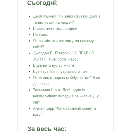
Сьогодні:
Дейл Карнегі "Як завойовувати друзів
та впливати на людей"
Енергетичні тіла людини
Правила
Як розмістити рекламу на нашому
сайті?
Джордан Б. Пітерсон "12 ПРАВИЛ
ЖИТТЯ. Ліки проти хаосу"
Відчувати пульс життя
Бути тут без внутрішнього там
Як мозок створює майбутнє: ідеї Джо
Діспензи
Таємниця Шанті Деві: один із
найвідоміших випадків реінкарнації у
світі
Аллен Карр "Легкий спосiб скинути
вагу"
За весь час: