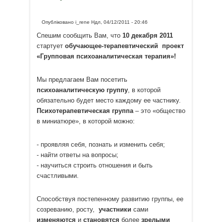
Опубліковано
i_rene
Ндл, 04/12/2011 - 20:46
Спешим сообщить Вам, что
10 декабря 2011
стартует
обучающее-терапевтический проект
«Групповая психоаналитическая терапия»!
Мы предлагаем Вам посетить
психоаналитическую группу
, в которой
обязательно будет место каждому ее частнику.
Психотерапевтическая группа
– это «общество
в миниатюре», в которой можно:
- проявляя себя, познать и изменить себя;
- найти ответы на вопросы;
- научиться строить отношения и быть
счастливыми.
Способствуя постепенному развитию группы, ее
созреванию, росту,
участники
сами
изменяются
и
становятся
более
зрелыми