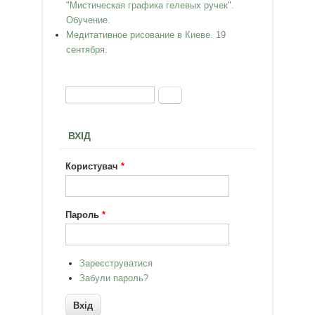
"Мистическая графика гелевых ручек".
Обучение.
Медитативное рисование в Киеве. 19
сентября.
Пошук
Пошукова форма
ВХІД
Користувач
*
Пароль
*
Зареєструватися
Забули пароль?