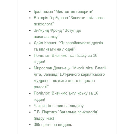
Іржі Томан "Мистецтво говорити"
Вікторія Горбунова "Записки шкільного
психолога"
Зиґмунд Фройд "Вступ до
психоаналізу"
Дейл Карнегі "Як завойовувати друзів
та впливати на людей"
Поліглот. Вивчимо італійську за 16
годин!
Мирослав Дочинець "Многії літа. Благії
літа. Заповіді 104-річного карпатського
мудреця - як жити довго в щасті і
радості"
Поліглот. Вивчимо англійську за 16
годин!
Чакри і їх вплив на людину
Т.Б. Партико "Загальна психологія"
(підручник)
365 притч на щодень