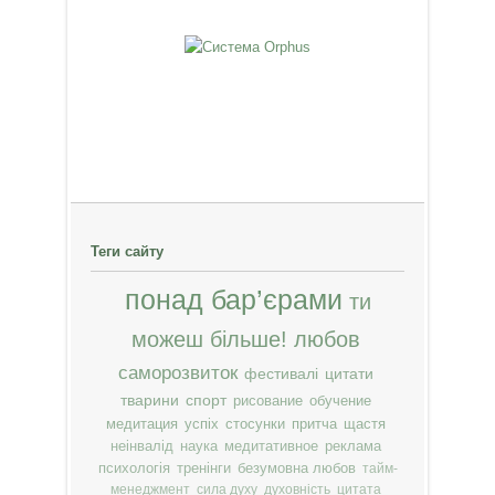
Теги сайту
понад бар’єрами
ти
можеш більше!
любов
саморозвиток
фестивалі
цитати
тварини
спорт
рисование
обучение
медитация
успіх
стосунки
притча
щастя
неінвалід
наука
медитативное
реклама
психологія
тренінги
безумовна любов
тайм-
менеджмент
сила духу
духовність
цитата