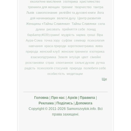
екологічне мислення
эзотерика
християнство
тренинги для женщин
тренинг
творчество
тантра
Львів
самопознание
релігійні та духовні книги
йога
для начинающих
велетні духу
Центр развития
Женщины «Тайны Славянки»
Тайны Славянки
сила
думки
рисовать
прийняття себе
понад
бар&amp;#039;єрами!
мудрість
карма
гроші
Віра
Аура-Сома
точка зору
суфізм
семінар
психология
навчання
краса природи
короткометражка
жива
природа
женский клуб
женские тренинги
езотерика
взаємопідтримка
Земля
інтуїція
цвет
сімейні
розстановки
страх
спонтанное
сильні духом
ручка
радість
психологія стосунків
природа
полюбити себе
особистість
медитации
Ще
Головна
|
Про нас
|
Архів
|
Правила
|
Реклама
|
Поділись
|
Допомога
Copyright © 2011-2026 Samorozvytok.info. Всі
права захищені.