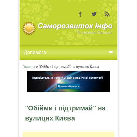
Головна
» "Обійми і підтримай" на вулицях Києва
Ви є тут
"Обійми і підтримай" на
вулицях Києва