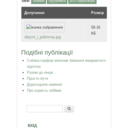
Теги:
обійми
підтримка
ВІЛ-інфіковані
Долучення
Розмір
59.16
КБ
obiymi_i_pidtrimay.jpg
Подібні публікації
Собака-серфер виконав бажання вмираючого
підлітка
Разом до кінця...
Просто бути
Дорогоцінне каміння
Про користь обіймів
Пошук
Пошукова форма
ВХІД