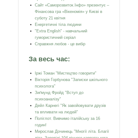
Сайт «Саморозвиток.Інфо» презентує –
Фінансова гра «Вікеномія» у Києві в
суботу 21 квітня
Енергетичні тіла людини
"Extra English" - навчальний
гумористичний серіал
Справжня любов - це вибір
За весь час:
Іржі Томан "Мистецтво говорити"
Вікторія Горбунова "Записки шкільного
психолога"
Зиґмунд Фройд "Вступ до
психоаналізу"
Дейл Карнегі "Як завойовувати друзів
та впливати на людей"
Поліглот. Вивчимо італійську за 16
годин!
Мирослав Дочинець "Многії літа. Благії
літа. Заповіді 104-річного карпатського