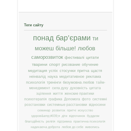
Теги сайту
понад бар’єрами
ти
можеш більше!
любов
саморозвиток
фестивалі
цитати
тварини
спорт
рисование
обучение
медитация
успіх
стосунки
притча
щастя
неінвалід
наука
медитативное
реклама
психологія
тренінги
безумовна любов
тайм-
менеджмент
сила духу
духовність
цитата
зцілення
життя
женские практики
психотерапія
графика
Допомога
фото
системні
розстановки
системные расстановки
відносини
семинар
розвиток
притчі
искусство
здоров&amp;#039;я
діти
відпочинок
буддизм
благодійність
релігія
підтримка
практична психологія
надихаюча доброта
любов до себе
живопись