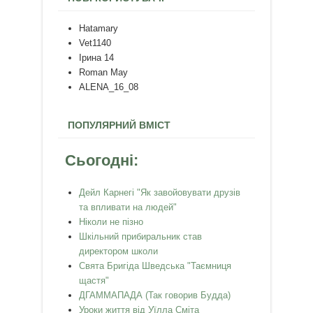
Hatamary
Vet1140
Ірина 14
Roman May
ALENA_16_08
ПОПУЛЯРНИЙ ВМІСТ
Сьогодні:
Дейл Карнегі "Як завойовувати друзів
та впливати на людей"
Ніколи не пізно
Шкільний прибиральник став
директором школи
Свята Бригіда Шведська "Таємниця
щастя"
ДГАММАПАДА (Так говорив Будда)
Уроки життя від Уїлла Сміта