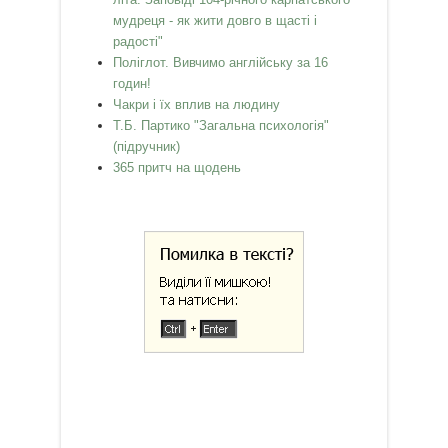
мудреця - як жити довго в щасті і
радості"
Поліглот. Вивчимо англійську за 16
годин!
Чакри і їх вплив на людину
Т.Б. Партико "Загальна психологія"
(підручник)
365 притч на щодень