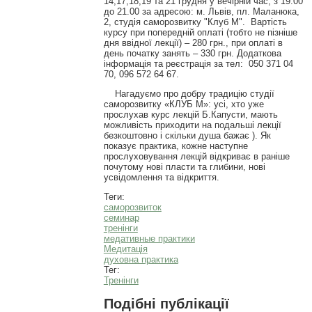
14,17,18,19 та 21 грудня у вечірній час, з 19.00
до 21.00 за адресою: м. Львів, пл. Маланюка,
2, студія саморозвитку "Клуб М". Вартість
курсу при попередній оплаті (тобто не пізніше
дня ввідної лекції) – 280 грн., при оплаті в
день початку занять – 330 грн. Додаткова
інформація та реєстрація за тел: 050 371 04
70, 096 572 64 67.
Нагадуємо про добру традицію студії
саморозвитку «КЛУБ М»: усі, хто уже
прослухав курс лекцій Б.Капусти, мають
можливість приходити на подальші лекції
безкоштовно і скільки душа бажає ). Як
показує практика, кожне наступне
прослуховування лекцій відкриває в раніше
почутому нові пласти та глибини, нові
усвідомлення та відкриття.
Теги:
саморозвиток
семинар
тренінги
медативные практики
Медитація
духовна практика
Тег:
Тренінги
Подібні публікації