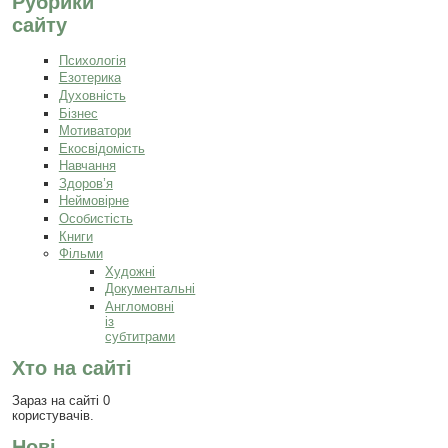
Рубрики
сайту
Психологія
Езотерика
Духовність
Бізнес
Мотиватори
Екосвідомість
Навчання
Здоров’я
Неймовірне
Особистість
Книги
Фільми
Художні
Документальні
Англомовні
із
субтитрами
Хто на сайті
Зараз на сайті 0
користувачів.
Нові