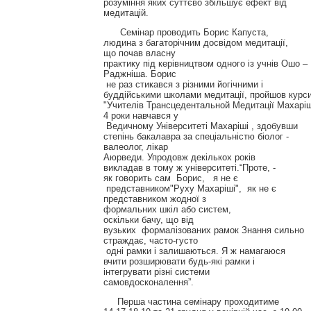
розуміння яких суттєво збільшує ефект від
медитацій.
Семінар проводить Борис Капуста,
людина з багаторічним досвідом медитації,
що почав власну
практику під керівництвом одного із учнів Ошо –
Раджніша. Борис
не раз стикався з різними йогічними і
буддійськими школами медитації, пройшов курс
"Учителів Трансцедентальной Медитації Махаріш
4 роки навчався у
Ведичному Університеті Махаріші , здобувши
степінь бакалавра за спеціальністю біолог -
валеолог, лікар
Аюрведи. Упродовж декількох років
викладав в тому ж університеті.“Проте, -
як говорить сам Борис, я не є
представником"Руху Махаріші", як не є
представником жодної з
формальних шкіл або систем,
оскільки бачу, що від
вузьких формалізованих рамок Знання сильно
страждає, часто-густо
одні рамки і залишаються. Я ж намагаюся
вчити розширювати будь-які рамки і
інтегрувати різні системи
самовдосконалення”.
Перша частина семінару проходитиме