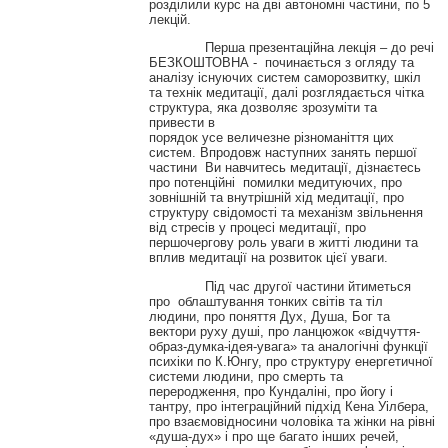
розділили курс на дві автономні частини, по 5
лекцій.
Перша презентаційна лекція – до речі
БЕЗКОШТОВНА - починається з огляду та
аналізу існуючих систем саморозвитку, шкіл
та технік медитації, далі розглядається чітка
структура, яка дозволяє зрозуміти та
привести в
порядок усе величезне різноманіття цих
систем. Впродовж наступних занять першої
частини Ви навчитесь медитації, дізнаєтесь
про потенційні помилки медитуючих, про
зовнішній та внутрішній хід медитації, про
структуру свідомості та механізм звільнення
від стресів у процесі медитації, про
першочергову роль уваги в житті людини та
вплив медитації на розвиток цієї уваги.
Під час другої частини йтиметься
про облаштування тонких світів та тіл
людини, про поняття Дух, Душа, Бог та
вектори руху душі, про ланцюжок «відчуття-
образ-думка-ідея-увага» та аналогічні функції
психіки по К.Юнгу, про структуру енергетичної
системи людини, про смерть та
переродження, про Кундаліні, про йогу і
тантру, про інтеграційний підхід Кена Уілбера,
про взаємовідносини чоловіка та жінки на рівні
«душа-дух» і про ще багато інших речей,