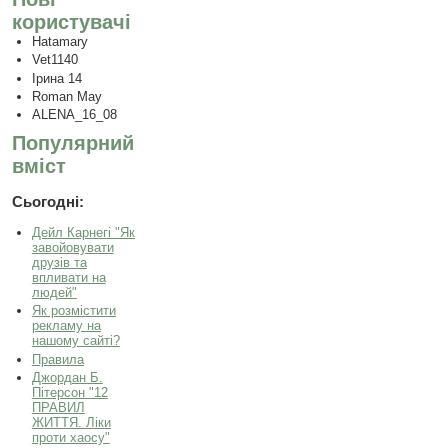
користувачі
Hatamary
Vet1140
Ірина 14
Roman May
ALENA_16_08
Популярний
вміст
Сьогодні:
Дейл Карнегі "Як
завойовувати
друзів та
впливати на
людей"
Як розмістити
рекламу на
нашому сайті?
Правила
Джордан Б.
Пітерсон "12
ПРАВИЛ
ЖИТТЯ. Ліки
проти хаосу"