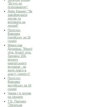
"Вступ до
психоаналізу"
Дейл Карнегі "Як
завойовувати
друзів та
впливати на
людей"
Поліглот.
Вивчимо
італійську за 16
годин!
Мирослав
Дочинець "Многії
літа. Благії літа.
Заповіді 104-
річного
карпатського
мудреця - як
жити довго в
щасті і радості"
Поліглот.
Вивчимо
англійську за 16
годин!
Чакри і їх вплив
на людину
Т.Б. Партико
"Загальна