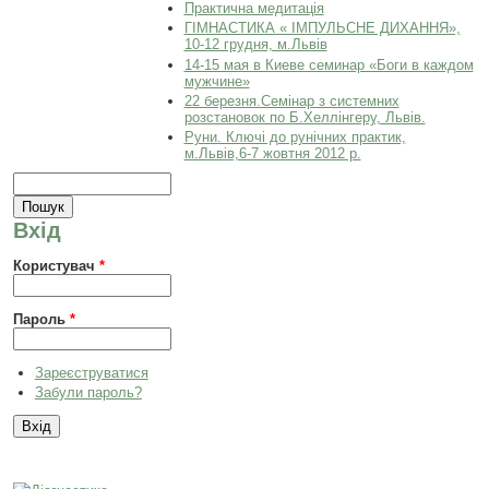
Практична медитація
ГІМНАСТИКА « ІМПУЛЬСНЕ ДИХАННЯ»,
10-12 грудня, м.Львів
14-15 мая в Киеве семинар «Боги в каждом
мужчине»
22 березня.Семінар з системних
розстановок по Б.Хеллінгеру, Львів.
Руни. Ключі до рунічних практик,
м.Львів,6-7 жовтня 2012 р.
Пошукова форма
Пошук
Вхід
Користувач
*
Пароль
*
Зареєструватися
Забули пароль?