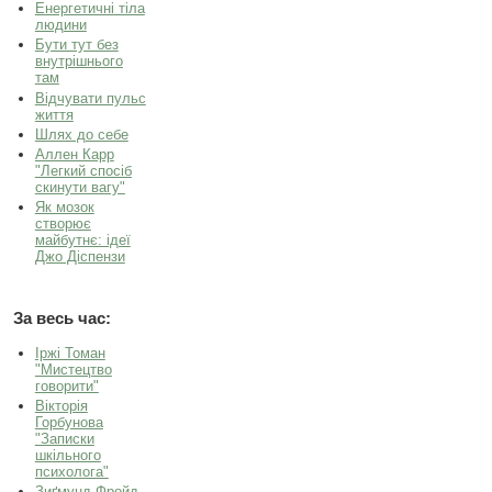
Енергетичні тіла
людини
Бути тут без
внутрішнього
там
Відчувати пульс
життя
Шлях до себе
Аллен Карр
"Легкий спосiб
скинути вагу"
Як мозок
створює
майбутнє: ідеї
Джо Діспензи
За весь час:
Іржі Томан
"Мистецтво
говорити"
Вікторія
Горбунова
"Записки
шкільного
психолога"
Зиґмунд Фройд