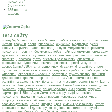
психологія"
(підручник)
365 притч на
щодень
Теги сайту
понад бар’єрами
ти можеш більше!
любов
саморозвиток
фестивалі
цитати
тварини
спорт
рисование
обучение
медитация
успіх
стосунки
притча
щастя
неінвалід
наука
медитативное
реклама
психологія
тренінги
безумовна любов
тайм-менеджмент
сила духу
духовність
цитата
зцілення
життя
женские практики
психотерапія
графика
Допомога
фото
системні розстановки
системные
расстановки
відносини
семинар
розвиток
притчі
искусство
здоров&amp;#039;я
діти
відпочинок
буддизм
благодійність
релігія
підтримка
практична психологія
надихаюча доброта
любов до себе
живопись
екологічне мислення
эзотерика
християнство
тренинги
для женщин
тренинг
творчество
тантра Львів
самопознание
релігійні та духовні книги
йога
для начинающих
велетні духу
Центр
развития Женщины «Тайны Славянки»
Тайны Славянки
сила думки
рисовать
прийняття себе
понад бар&amp;#039;єрами!
мудрість
карма
гроші
Віра
Аура-Сома
точка зору
суфізм
семінар
психология
навчання
краса природи
короткометражка
жива
природа
женский клуб
женские тренинги
езотерика
взаємопідтримка
Земля
інтуїція
цвет
сімейні розстановки
страх
спонтанное
сильні духом
ручка
радість
психологія стосунків
природа
полюбити себе
особистість
медитации