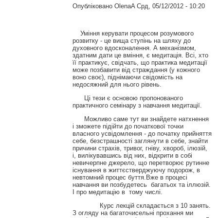
Опубліковано
OlenaA
Срд, 05/12/2012 - 10:20
Уміння керувати процесом розумового
розвитку - це вища ступінь на шляху до
духовного вдосконалення. А механізмом,
здатним дати це вміння, є медитація. Всі, хто
її практикує, свідчать, що практика медитації
може позбавити від страждання (у кожного
воно своє), піднімаючи свідомість на
недосяжний для нього рівень.
Ці тези є основою пропонованого
практичного семінару з навчання медитації.
Можливо саме тут ви знайдете натхнення
і зможете підійти до початкової точки
власного усвідомлення - до початку прийняття
себе, безстрашності заглянути в себе, знайти
причини страхів, тривог, гніву, хвороб, ілюзій,
і, вилікувавшись від них, відкрити в собі
невичерпне джерело, що перетворює рутинне
існування в життєстверджуючу подорож, в
невтомний процес буття.Вже в процесі
навчання ви позбудетесь багатьох та іллюзій.
І про медитацію в тому числі.
Курс лекцій складається з 10 занять.
З огляду на багаточисельні прохання ми