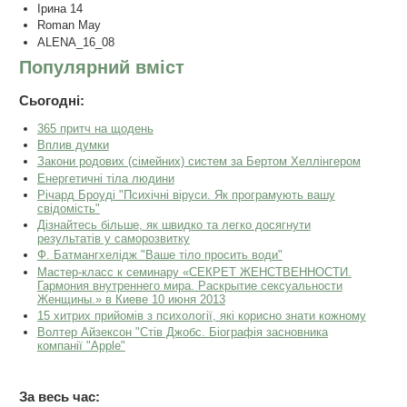
Ірина 14
Roman May
ALENA_16_08
Популярний вміст
Сьогодні:
365 притч на щодень
Вплив думки
Закони родових (сімейних) систем за Бертом Хеллінгером
Енергетичні тіла людини
Річард Броуді "Психічні віруси. Як програмують вашу
свідомість"
Дізнайтесь більше, як швидко та легко досягнути
результатів у саморозвитку
Ф. Батмангхелідж "Ваше тіло просить води"
Мастер-класс к семинару «СЕКРЕТ ЖЕНСТВЕННОСТИ.
Гармония внутреннего мира. Раскрытие сексуальности
Женщины.» в Киеве 10 июня 2013
15 хитрих прийомів з психології, які корисно знати кожному
Волтер Айзексон "Стів Джобс. Біографія засновника
компанії "Apple"
За весь час: