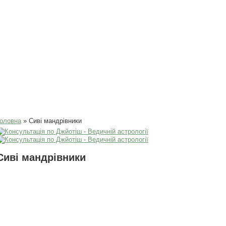
Ви є тут
оловна
» Сиві мандрівники
Сиві мандрівники