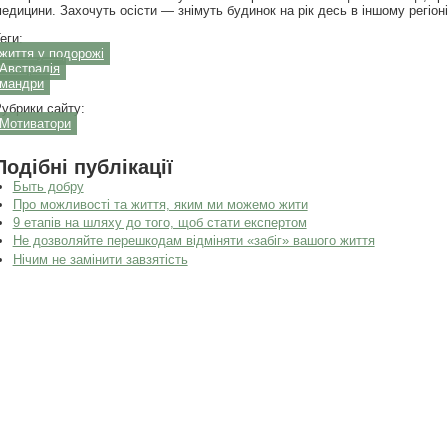
едицини. Захочуть осісти — знімуть будинок на рік десь в іншому регіоні.
еги:
життя у подорожі
Австралія
мандри
убрики сайту:
Мотиватори
Подібні публікації
Быть добру
Про можливості та життя, яким ми можемо жити
9 етапів на шляху до того, щоб стати експертом
Не дозволяйте перешкодам відміняти «забіг» вашого життя
Нічим не замінити завзятість