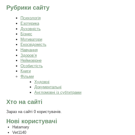
Рубрики сайту
Психологія
Езотерика
Духовність
Бізнес
Мотиватори
Екосвідомість
Навчання
Здоров’я
Неймовірне
Особистість
Книги
Фільми
Художні
Документальні
Англомовні із субтитрами
Хто на сайті
Зараз на сайті 0 користувачів.
Нові користувачі
Hatamary
Vet1140