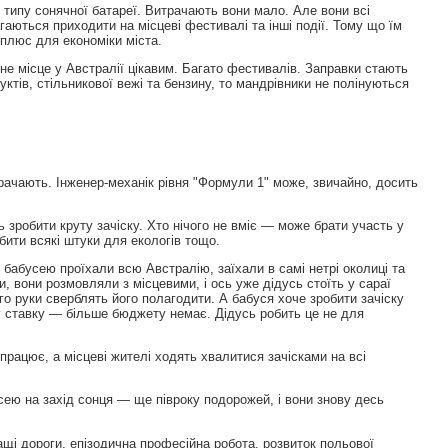
с типу сонячної батареї. Витрачають вони мало. Але вони всі
гаються приходити на місцеві фестивалі та інші події. Тому що їм
 плюс для економіки міста.
 місце у Австралії цікавим. Багато фестивалів. Заправки стають
тів, стільникової вежі та бензину, то мандрівники не полінуються
трачають. Інженер-механік рівня "Формули 1" може, звичайно, досить
 зробити круту зачіску. Хто нічого не вміє — може брати участь у
ити всякі штуки для екологів тощо.
 бабусею проїхали всю Австралію, заїхали в самі нетрі околиці та
, вони розмовляли з місцевими, і ось уже дідусь стоїть у сараї
ого руки сверблять його полагодити. А бабуся хоче зробити зачіску
ку ставку — більше бюджету немає. Дідусь робить це не для
 працює, а місцеві жителі ходять хвалитися зачісками на всі
сею на захід сонця — ще півроку подорожей, і вони знову десь
ащі дороги, епізодична професійна робота, розвиток польової