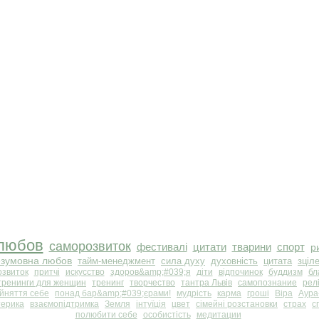
любов
саморозвиток
фестивалі
цитати
тварини
спорт
р
езумовна любов
тайм-менеджмент
сила духу
духовність
цитата
зціл
озвиток
притчі
искусство
здоров&amp;#039;я
діти
відпочинок
буддизм
бл
тренинги для женщин
тренинг
творчество
тантра Львів
самопознание
релі
йняття себе
понад бар&amp;#039;єрами!
мудрість
карма
гроші
Віра
Аура
терика
взаємопідтримка
Земля
інтуїція
цвет
сімейні розстановки
страх
с
полюбити себе
особистість
медитации