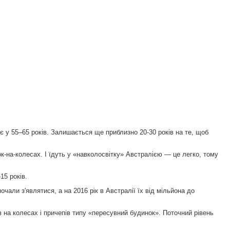
ає у 55–65 років. Залишається ще приблизно 20-30 років на те, щоб
ок-на-колесах. І їдуть у «навколосвітку» Австралією — це легко, тому
15 років.
чали з'являтися, а на 2016 рік в Австралії їх від мільйона до
 на колесах і причепів типу «пересувний будинок». Поточний рівень