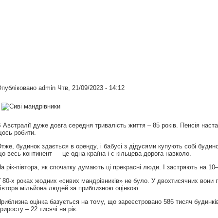
Опубліковано
admin
Чтв, 21/09/2023 - 14:12
 Австралії дуже довга середня тривалість життя – 85 років. Пенсія наст
ось робити.
тже, будинок здається в оренду, і бабусі з дідусями купують собі будин
о весь континент — це одна країна і є кільцева дорога навколо.
а рік-півтора, як спочатку думають ці прекрасні люди. І застряють на 10–
 80-х роках жодних «сивих мандрівників» не було. У двохтисячних вони по
івтора мільйона людей за приблизною оцінкою.
риблизна оцінка базується на тому, що зареєстровано 586 тисяч будинків
риросту – 22 тисячі на рік.