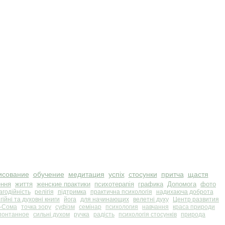
исование
обучение
медитация
успіх
стосунки
притча
щастя
ення
життя
женские практики
психотерапія
графика
Допомога
фото
агодійність
релігія
підтримка
практична психологія
надихаюча доброта
гійні та духовні книги
йога
для начинающих
велетні духу
Центр развития
-Сома
точка зору
суфізм
семінар
психология
навчання
краса природи
понтанное
сильні духом
ручка
радість
психологія стосунків
природа