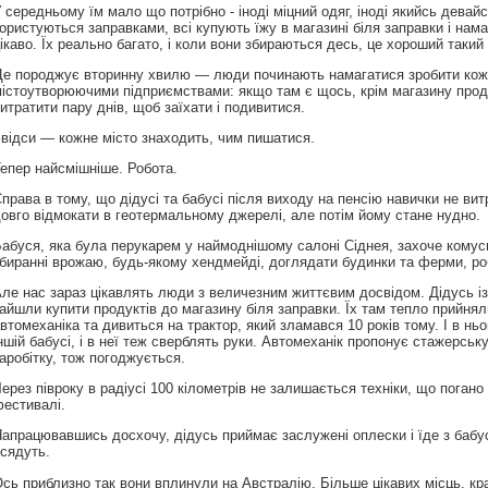
 середньому їм мало що потрібно - іноді міцний одяг, іноді якийсь девай
ористуються заправками, всі купують їжу в магазині біля заправки і нама
ікаво. Їх реально багато, і коли вони збираються десь, це хороший такий
е породжує вторинну хвилю — люди починають намагатися зробити кожне
істоутворюючими підприємствами: якщо там є щось, крім магазину продук
итратити пару днів, щоб заїхати і подивитися.
відси — кожне місто знаходить, чим пишатися.
епер найсмішніше. Робота.
права в тому, що дідусі та бабусі після виходу на пенсію навички не ви
овго відмокати в геотермальному джерелі, але потім йому стане нудно.
абуся, яка була перукарем у наймоднішому салоні Сіднея, захоче комусь
биранні врожаю, будь-якому хендмейді, доглядати будинки та ферми, роб
ле нас зараз цікавлять люди з величезним життєвим досвідом. Дідусь із
айшли купити продуктів до магазину біля заправки. Їх там тепло прийняли
втомеханіка та дивиться на трактор, який зламався 10 років тому. І в нь
ншій бабусі, і в неї теж сверблять руки. Автомеханік пропонує стажерсь
аробітку, тож погоджується.
ерез півроку в радіусі 100 кілометрів не залишається техніки, що погано
естивалі.
апрацювавшись досхочу, дідусь приймає заслужені оплески і їде з бабу
сядуть.
сь приблизно так вони вплинули на Австралію. Більше цікавих місць, кр