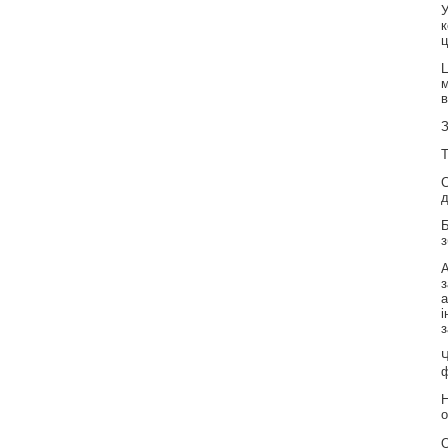
У
к
ц
Ц
м
в
З
Т
С
д
Б
з
А
з
а
і
з
Ч
ф
Н
о
О