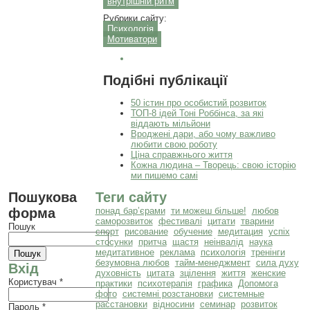
внутрішній ритм
Рубрики сайту:
Психологія
Мотиватори
Подібні публікації
50 істин про особистий розвиток
ТОП-8 ідей Тоні Роббінса, за які
віддають мільйони
Вроджені дари, або чому важливо
любити свою роботу
Ціна справжнього життя
Кожна людина – Творець: свою історію
ми пишемо самі
Пошукова
Теги сайту
форма
понад бар’єрами
ти можеш більше!
любов
саморозвиток
фестивалі
цитати
тварини
Пошук
спорт
рисование
обучение
медитация
успіх
стосунки
притча
щастя
неінвалід
наука
медитативное
реклама
психологія
тренінги
безумовна любов
тайм-менеджмент
сила духу
Вхід
духовність
цитата
зцілення
життя
женские
Користувач
*
практики
психотерапія
графика
Допомога
фото
системні розстановки
системные
расстановки
відносини
семинар
розвиток
Пароль
*