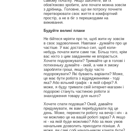
самому початку. Якщо захочете, ви їх
обов'язково зробите, але почати можна зовсім
з дрібниць. Головне, що ви потроху почнете
перетворювати своє життя в комфортний
простір, а не в біг з перешкодами на
виживання.
Будуйте великі плани
Не бійтеся мріяти про те, щоб жити ну зовсім
в своє задоволення. Навпаки - думайте про це
частіше. У вас достатньо сил, щоб коли-
небудь почати жити саме так. Більш того, крім
вас ніхто з цим завданням не впорається.
Хочете подорожувати? Тримайте це в голові і
потихеньку думайте - окей, а чим я зможу
заробляти гроші, якщо буду часто
подорожувати? Які бувають варіанти? Може,
це має бути робота з відрядженнями - тоді
яка? Або вільний графік - в якій сфері? А
може, я буду тримати свій інтернет-магазин і
подорожі стануть частиною роботи зі
знаходження товару для нього?
Хочете спати подовше? Окей, давайте
придумувати, як вам перебудувати під це
день. Може, перенести роботу на вечір і ніч - а
чи можливо це на вашій роботі зараз? А якщо
ні - на якій буде можливо? Або за яких умов
начальник дозволить приходити пізніше. А
може, ви самі собі начальником хочете бути?