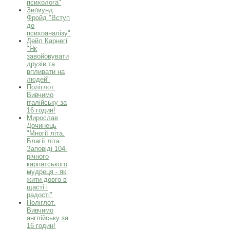
психолога"
Зиґмунд
Фройд "Вступ
до
психоаналізу"
Дейл Карнегі
"Як
завойовувати
друзів та
впливати на
людей"
Поліглот.
Вивчимо
італійську за
16 годин!
Мирослав
Дочинець
"Многії літа.
Благії літа.
Заповіді 104-
річного
карпатського
мудреця - як
жити довго в
щасті і
радості"
Поліглот.
Вивчимо
англійську за
16 годин!