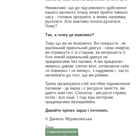
Неважливо, що до підсумкового здійснення
вашого великого плану може пройти чимало
часу - головне зрозуміти, в якому напрямку
рухатися. Але важливо почати рухатися.
Чому?
Так, а чому це важливо?
Тому що ви не безкінечні. Ви генеруєте - як
маленький прикольний двигун - свою енергію,
ви отримуєте її зі сторони, ви витрачаєте її.
Але ніякий нормальний двигун не
працюватиме без палива. А ми працюємо -
якимось дивом, силою волі, штовхаючи себе
«я повинен» і «я зможу», з надривом і, часто,
нелюбов'ю до того, що ми робимо.
Треба організувати собі постійне підживлення
паливом - це якраз і є ресурсні заняття, які
дають вам сил. Спочатку - ресурсні справи,
потім - все інше. І тоді ваш моторчик
працюватиме безперебійно.
Давайте прямо зараз і почнемо.
© Даніель Муравлянська
Теги:
самоорганізація