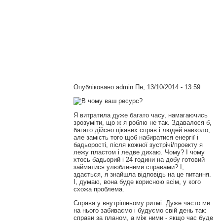
Опубліковано
admin
Пн, 13/10/2014 - 13:59
Я витратила дуже багато часу, намагаючись
зрозуміти, що ж я роблю не так. Здавалося б,
багато дійсно цікавих справ і людей навколо,
але замість того щоб набиратися енергії і
бадьорості, після кожної зустрічі/проекту я
лежу пластом і ледве дихаю. Чому? І чому
хтось бадьорий і 24 години на добу готовий
займатися улюбленими справами? І,
здається, я знайшла відповідь на це питання.
І, думаю, вона буде корисною всім, у кого
схожа проблема.
Справа у внутрішньому ритмі. Дуже часто ми
на нього забиваємо і будуємо свій день так:
справи за планом, а між ними - якщо час буде