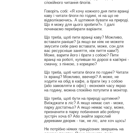
спокійного читання блогів.
Говоріть собі: «Я хочу кожного дня пити вранці
каву і читати блоги по годині, ні на що не
відволікаючись. А щотижня бувати на природі.
Що я можу для цього зробити?». І далі
починаємо перебирати варіанти.
Що треба, щоб пити вранці каву? Можливо,
вставати раніше? (а якщо ви ніяк не можете
змусити себе рано вставати, може, сон для
вас ресурсніше заняття, ніж пиття кави?).
Може, варити його і брати з собою? Пити
вранці на роботі, купивши по дорозі в кав'ярні -
смачну, з пінкою, з корицею?
Що треба, щоб читати блоги по годині? Читати
їх вранці? Можливо, ввечері? А може, не
ходити на обід в кафе, а брати їжу з собою
(або замовляти в офіс) - економія часу якраз
на годину, можна спокійно потупити в монітор.
Що треба, щоб бути на природі щотижня?
Виїжджати в ліс? А якщо немає сил - може,
парку достатньо? А якщо немає часу, може,
призначити в парку побачення або робочу
зустріч хоча б? Або знайти зарослий
деревами дворик - так, не ліс, але хоч щось!
Не потрібно ніяких грандіозних звершень на