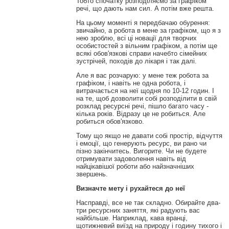
Тобто спочатку розподіляємо за графіком
речі, що дають нам сил. А потім вже решта.
На цьому моменті я передбачаю обурення:
звичайно, а робота в мене за графіком, що я з
нею зроблю, всі ці новації для творчих
особистостей з вільним графіком, а потім ще
всякі обов'язкові справи начебто сімейних
зустрічей, походів до лікаря і так далі.
Але я вас розчарую: у мене теж робота за
графіком, і навіть не одна робота, і
витрачається на неї щодня по 10-12 годин. І
на те, щоб дозволити собі розподілити в свій
розклад ресурсні речі, пішло багато часу -
кілька років. Відразу це не робиться. Але
робиться обов'язково.
Тому що якщо не давати собі простір, відчуття
і емоції, що генерують ресурс, ви рано чи
пізно закінчитесь. Вигорите. Чи не будете
отримувати задоволення навіть від
найцікавішої роботи або найзначніших
звершень.
Визначте мету і рухайтеся до неї
Насправді, все не так складно. Обирайте два-
три ресурсних заняття, які радують вас
найбільше. Наприклад, кава вранці,
щотижневий виїзд на природу і годину тихого і