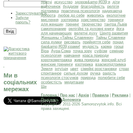
притчі
искусство
здоров&amp;#039;я
діти
відпочинок
буддизм
благодійність
релігія
підтримка
практична психологія
надихаюча
Зареєструватися
доброта
любов до себе
живопись
екологічне
Забули
мислення
эзотерика
християнство
тренинги
пароль?
для женщин
тренинг
творчество
тантра Львів
самопознание
релігійні та духовні книги
йога
для начинающих
велетні духу
Центр развития
Женщины «Тайны Славянки»
Тайны Славянки
сила думки
рисовать
прийняття себе
понад
бар&amp;#039;єрами!
мудрість
карма
гроші
Віра
Аура-Сома
точка зору
суфізм
семінар
психология
навчання
краса природи
короткометражка
жива природа
женский клуб
женские тренинги
езотерика
взаємопідтримка
Земля
інтуїція
цвет
сімейні розстановки
страх
спонтанное
сильні духом
ручка
радість
Ми в
психологія стосунків
природа
полюбити себе
соціальних
особистість
медитации
Ще
мережах
Головна
|
Про нас
|
Архів
|
Правила
|
Реклама
|
Поділись
|
Допомога
Copyright © 2011-2026 Samorozvytok.info. Всі
права захищені.