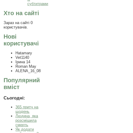
субтитрами
Хто на сайті
Зараз на сайті 0
користувачів.
Нові
користувачі
Hatamary
Vet1140
Ірина 14
Roman May
ALENA_16_08
Популярний
вміст
Сьогодні:
365 притч на
щодень
Людина, яка
розсмішила
смерть
Як додати