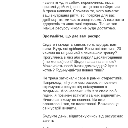
- заняття «для себе»: перепочинок, якісь
приємні дрібниці, сон - якщо час знайдеться.
А треба навпаки. Спочатку те, чого вимагає
ваш внутрішній ритм, всі потрібні для вас
дрібниці, які ми часто знецінюємо. А вже потім
«дорослі» та «важливі справи». Тільки так.
Інакше ресурсу ніколи не буде достатньо.
Зрозумійте, що дає вам ресурс
Сядьте і складіть список того, що дає вам
сили. Будь-які дрібниці. Вони всі важливі. 20
хвилин на міцний чай з печенькою зранку?
Прогулянка в лісі або парку? Десятигодинний
(і не менше) сон? Щоденна ванна з піною?
Можливість пообнімати домочадців? Ігри з
котом? Годину-дві-три повної тиші?
Не треба затискали себе в рамки стереотипів.
Наприклад: «Ну я ж екстраверт, я повинен
отримувати ресурс від спілкування з
людьми». Або навпаки: «Ну я ж сплю по 8
годин, я повинен встигати за них відпочити».
Нічого ви нікому не повинні. Ви вже
влаштовані так, як влаштовані. Важливо це
свій устрій вивчити.
Будуйте день, відштовхуючись від ресурсних
занять