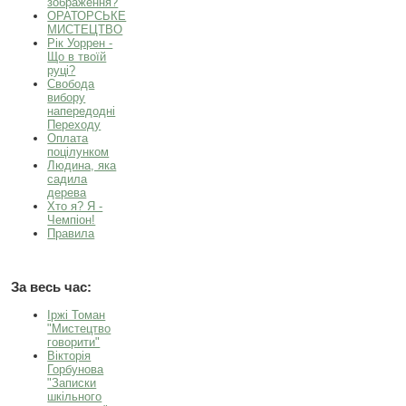
зображення?
ОРАТОРСЬКЕ
МИСТЕЦТВО
Рік Уоррен -
Що в твоїй
руці?
Свобода
вибору
напередодні
Переходу
Оплата
поцілунком
Людина, яка
садила
дерева
Хто я? Я -
Чемпіон!
Правила
За весь час:
Іржі Томан
"Мистецтво
говорити"
Вікторія
Горбунова
"Записки
шкільного