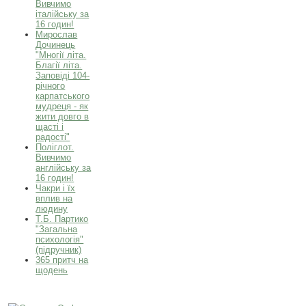
Вивчимо
італійську за
16 годин!
Мирослав
Дочинець
"Многії літа.
Благії літа.
Заповіді 104-
річного
карпатського
мудреця - як
жити довго в
щасті і
радості"
Поліглот.
Вивчимо
англійську за
16 годин!
Чакри і їх
вплив на
людину
Т.Б. Партико
"Загальна
психологія"
(підручник)
365 притч на
щодень