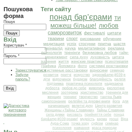
Пошукова
Теги сайту
форма
понад бар’єрами
ти
Пошук
можеш більше!
любов
саморозвиток
фестивалі
цитати
тварини
спорт
Вхід
рисование
обучение
медитация
успіх
стосунки
притча
щастя
Користувач
*
неінвалід
наука
медитативное
реклама
психологія
тренінги
безумовна любов
тайм-
Пароль
*
менеджмент
сила духу
духовність
цитата
зцілення
життя
женские практики
психотерапія
графика
Допомога
фото
системні розстановки
Зареєструватися
системные расстановки
відносини
семинар
Забули
розвиток
притчі
искусство
здоров&amp;#039;я
пароль?
діти
відпочинок
буддизм
благодійність
релігія
підтримка
практична психологія
надихаюча
доброта
любов до себе
живопись
екологічне
мислення
эзотерика
християнство
тренинги для
женщин
тренинг
творчество
тантра Львів
самопознание
релігійні та духовні книги
йога
для
начинающих
велетні духу
Центр развития
Женщины «Тайны Славянки»
Тайны Славянки
сила думки
рисовать
прийняття себе
понад
бар&amp;#039;єрами!
мудрість
карма
гроші
Віра
Аура-Сома
точка зору
суфізм
семінар
психология
навчання
краса природи
Ми в