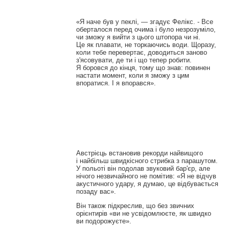
«Я наче був у пеклі, — згадує Фелікс. - Все
оберталося перед очима і було незрозуміло,
чи зможу я вийти з цього штопора чи ні.
Це як плавати, не торкаючись води. Щоразу,
коли тебе перевертає, доводиться заново
з'ясовувати, де ти і що тепер робити.
Я боровся до кінця, тому що знав: повинен
настати момент, коли я зможу з цим
впоратися. І я впорався».
Австрієць встановив рекорди найвищого
і найбільш швидкісного стрибка з парашутом.
У польоті він подолав звуковий бар'єр, але
нічого незвичайного не помітив: «Я не відчув
акустичного удару, я думаю, це відбувається
позаду вас».
Він також підкреслив, що без звичних
орієнтирів «ви не усвідомлюєте, як швидко
ви подорожуєте».