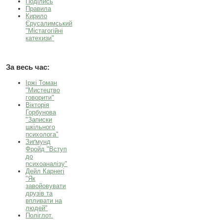
Поділись
Правила
Кирило
Єрусалимський
"Містагогійні
катехизи"
За весь час:
Іржі Томан
"Мистецтво
говорити"
Вікторія
Горбунова
"Записки
шкільного
психолога"
Зиґмунд
Фройд "Вступ
до
психоаналізу"
Дейл Карнегі
"Як
завойовувати
друзів та
впливати на
людей"
Поліглот.