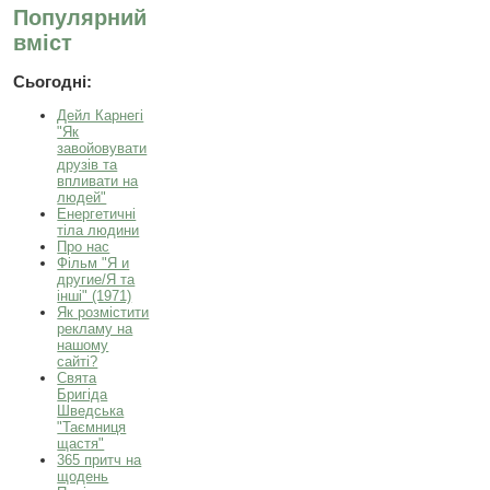
Популярний
вміст
Сьогодні:
Дейл Карнегі
"Як
завойовувати
друзів та
впливати на
людей"
Енергетичні
тіла людини
Про нас
Фільм "Я и
другие/Я та
інші" (1971)
Як розмістити
рекламу на
нашому
сайті?
Свята
Бригіда
Шведська
"Таємниця
щастя"
365 притч на
щодень