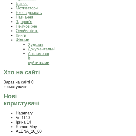
Бізнес
Мотиватори
Екосвідомість
Навчання
Здоров’я
Неймовірне
Особистість
Книги
Фільми
Художні
Документальні
Англомовні
із
субтитрами
Хто на сайті
Зараз на сайті 0
користувачів.
Нові
користувачі
Hatamary
Vet1140
Ірина 14
Roman May
ALENA_16_08