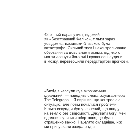
43-річний парашутист, відомий
як «Безстрашний Фелікс», тільки зараз
усвідомив, наскільки близькою була
катастрофа. Сильний тиск і неконтрольоване
обертання за довільними осями, від якого
могли лопнути його очі і кровоносні судини
в мозку, перевершили передстартові прогнози.
«Вихід з капсули був акробатично
ідеальний, — наводить слова Баумгартнера
The Telegraph. - Я вирішив, що контролюю
ситуацію, але потім почалися проблеми.
Кілька секунд я був упевнений, що впаду
на землю без свідомості. Дякувати богу, мені
вдалося зупинити обертання, це було
страшенно важко. Набагато складніше, ніж
ми припускали заздалегідь».