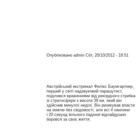
Опубліковано
admin
Сбт, 20/10/2012 - 18:51
Австрійський екстремал Фелікс Баумгартнер,
перший у світі надзвуковий парашутист,
поділився враженнями від рекордного стрибка
зі стратосфери з висоти 39 км, який він
здійснив минулої неділі. Він ризикував впасти
на землю без свідомості, але всі 4 хвилини
і 20 секунд вільного падіння відчайдушно
боровся за своє життя.