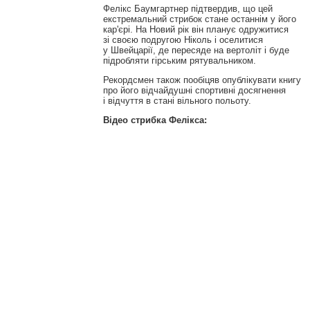
Фелікс Баумгартнер підтвердив, що цей
екстремальний стрибок стане останнім у його
кар'єрі. На Новий рік він планує одружитися
зі своєю подругою Ніколь і оселитися
у Швейцарії, де пересяде на вертоліт і буде
підробляти гірським рятувальником.
Рекордсмен також пообіцяв опублікувати книгу
про його відчайдушні спортивні досягнення
і відчуття в стані вільного польоту.
Відео стрибка Фелікса: