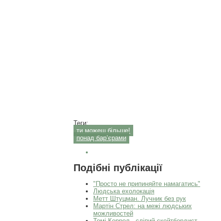
Теги:
ти можеш більше!
понад бар’єрами
Подібні публікації
"Просто не припиняйте намагатись"
Людська ехолокація
Метт Штуцман. Лучник без рук
Мартін Стрел: на межі людських
можливостей
Томі Керрол - сліпий скейтбордист