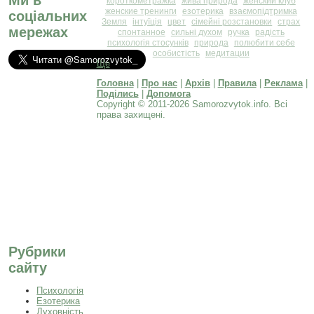
короткометражка
жива природа
женский клуб
женские тренинги
езотерика
взаємопідтримка
соціальних
Земля
інтуїція
цвет
сімейні розстановки
страх
мережах
спонтанное
сильні духом
ручка
радість
психологія стосунків
природа
полюбити себе
особистість
медитации
Ще
Головна
|
Про нас
|
Архів
|
Правила
|
Реклама
|
Поділись
|
Допомога
Copyright © 2011-2026 Samorozvytok.info. Всі
права захищені.
Рубрики
сайту
Психологія
Езотерика
Духовність