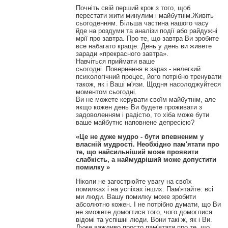
Почніть свій перший крок з того, щоб
перестати жити минулим і майбутнім.
Живіть
сьогоденням.
Більша частина нашого часу
йде на роздуми та аналізи події або райдужні
мрії про завтра.
Про те, що завтра Ви зробите
все набагато краще.
День у день ви живете
заради «прекрасного завтра».
Навчіться приймати ваше
сьогодні.
Повернення в зараз - нелегкий
психологічний процес, його потрібно тренувати
також, як і Ваші м'язи.
Щодня насолоджуйтеся
моментом сьогодні.
Ви не можете керувати своїм майбутнім, але
якщо кожен день Ви будете проживати з
задоволенням і радістю, то хіба може бути
ваше майбутнє наповнене депресією?
«Це не дуже мудро - бути впевненим у
власній мудрості.
Необхідно пам'ятати про
те, що найсильніший може проявити
слабкість, а наймудріший може допустити
помилку »
Ніколи не загострюйте увагу на своїх
помилках і на успіхах інших.
Пам'ятайте: всі
ми люди.
Вашу помилку може зробити
абсолютно кожен.
І не потрібно думати, що Ви
не зможете домогтися того, чого домоглися
відомі та успішні люди.
Вони такі ж, як і Ви.
Дуже важливо просто пам'ятати про те, що