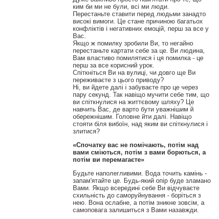
ким би ми не були, всі ми люди.
Перестаньте ставити перед людьми занадто
високі вимоги.
Це стане причиною багатьох
конфліктів і негативних емоцій, перш за все у
Вас.
Якщо ж помилку зробили Ви, то негайно
перестаньте картати себе за це.
Ви людина,
Вам властиво помилятися і ця помилка - це
перш за все корисний урок.
Спіткніться Ви на вулиці, чи довго ще Ви
переживаєте з цього приводу?
Ні, ви йдете далі і забуваєте про це через
пару секунд.
Так навіщо мучити себе тим, що
ви спіткнулися на життєвому шляху?
Це
навчить Вас, де варто бути уважнішим й
обережнішим.
Головне йти далі.
Навіщо
стояти біля вибоїн, над яким ви спіткнулися і
злитися?
«Спочатку вас не помічають, потім над
вами сміються, потім з вами борються, а
потім ви перемагаєте»
Будьте наполегливими.
Вода точить камінь -
запам'ятайте це.
Будь-який опір буде зламано
Вами.
Якщо всередині себе Ви відчуваєте
схильність до саморуйнування - боріться з
нею.
Вона ослабне, а потім зникне зовсім, а
самоповага залишиться з Вами назавжди.