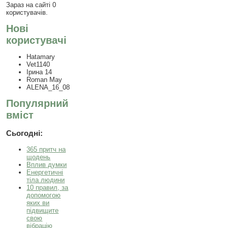
Зараз на сайті 0
користувачів.
Нові
користувачі
Hatamary
Vet1140
Ірина 14
Roman May
ALENA_16_08
Популярний
вміст
Сьогодні:
365 притч на
щодень
Вплив думки
Енергетичні
тіла людини
10 правил, за
допомогою
яких ви
підвищите
свою
вібрацію