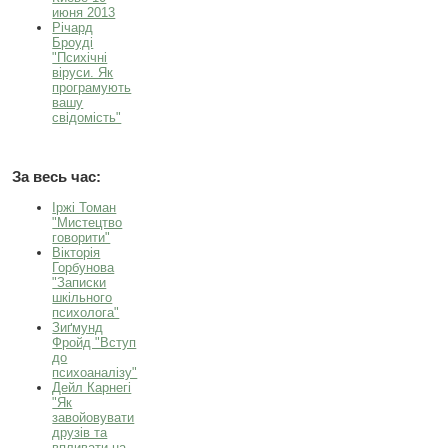
июня 2013
Річард
Броуді
"Психічні
віруси. Як
програмують
вашу
свідомість"
За весь час:
Іржі Томан
"Мистецтво
говорити"
Вікторія
Горбунова
"Записки
шкільного
психолога"
Зиґмунд
Фройд "Вступ
до
психоаналізу"
Дейл Карнегі
"Як
завойовувати
друзів та
впливати на