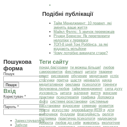
Подібні публікації
Тайм Менеджмент: 10 правил, які
змінять ваше життя
Майкл Фелпс: 5 звичок переможців
Річард Бренсон: Як перетворити
недоліки у переваги
ТОП-8 ідей Тоні Роббінса, за які
віддають мільйони
Чому потрібно викидати старе?
Пошукова
Теги сайту
форма
понад бар’єрами
ти можеш більше!
любов
саморозвиток
фестивалі
цитати
тварини
Пошук
спорт
рисование
обучение
медитация
успіх
стосунки
притча
щастя
неінвалід
наука
медитативное
реклама
психологія
тренінги
безумовна любов
тайм-менеджмент
сила духу
Вхід
духовність
цитата
зцілення
життя
женские
Користувач
*
практики
психотерапія
графика
Допомога
фото
системні розстановки
системные
расстановки
відносини
семинар
розвиток
Пароль
*
притчі
искусство
здоров&amp;#039;я
діти
відпочинок
буддизм
благодійність
релігія
підтримка
практична психологія
надихаюча
Зареєструватися
доброта
любов до себе
живопись
екологічне
Забули
мислення
эзотерика
християнство
тренинги