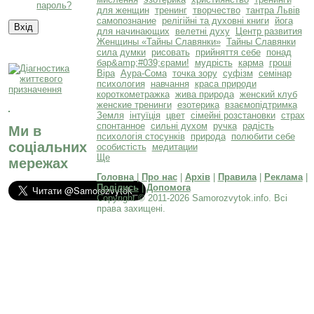
пароль?
для женщин
тренинг
творчество
тантра Львів
самопознание
релігійні та духовні книги
йога
для начинающих
велетні духу
Центр развития
Женщины «Тайны Славянки»
Тайны Славянки
сила думки
рисовать
прийняття себе
понад
бар&amp;#039;єрами!
мудрість
карма
гроші
Віра
Аура-Сома
точка зору
суфізм
семінар
психология
навчання
краса природи
короткометражка
жива природа
женский клуб
женские тренинги
езотерика
взаємопідтримка
Земля
інтуїція
цвет
сімейні розстановки
страх
спонтанное
сильні духом
ручка
радість
Ми в
психологія стосунків
природа
полюбити себе
соціальних
особистість
медитации
Ще
мережах
Головна
|
Про нас
|
Архів
|
Правила
|
Реклама
|
Поділись
|
Допомога
Copyright © 2011-2026 Samorozvytok.info. Всі
права захищені.