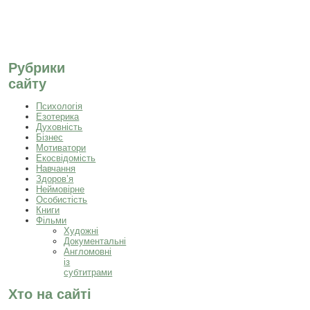
Рубрики
сайту
Психологія
Езотерика
Духовність
Бізнес
Мотиватори
Екосвідомість
Навчання
Здоров’я
Неймовірне
Особистість
Книги
Фільми
Художні
Документальні
Англомовні
із
субтитрами
Хто на сайті