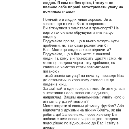
людях.
Я сам не без гріха, і тому я не
вважаю себе вправі загострювати увагу на
помилках інших»
Помічайте в людях лише хороше.
Ви ж
знаєте, що в них є багато хорошого.
Ви зіткнулися з хамством в транспорті?
Не
варто так сильно обрушувати гнів на цю
людину.
Подумайте про те, що в нього можуть бути
проблеми, які так само розлютили б і
Вас.
Може ця людина хоче відпочити?
Подумайте, що в його житті є люблячі
люди.
Ті, кому він приносить щастя і сміх.
Чи
може ця людина через таку дрібницю, як
хвилинне хамство стати автоматично
поганою?
Такий аналіз ситуації на початку, приведе Вас
до автоматично хорошому ставлення до
людей в кінці.
Запам'ятайте один секрет: якщо Ви зіткнулися
з негативно налаштованою людиною,
наприклад, Вашим начальником: уявіть чого б
він хотів у даний момент?
Може пограти зі своїми дітьми у футбол?
Або
відпочити з друзями на пікніку?
Уявіть, як він
робить це!
Запевняємо, через хвилину Ви
побачите нез'ясоване чарівництво: людина
подобрішає по відношенню до Вас і світу в
цілому.