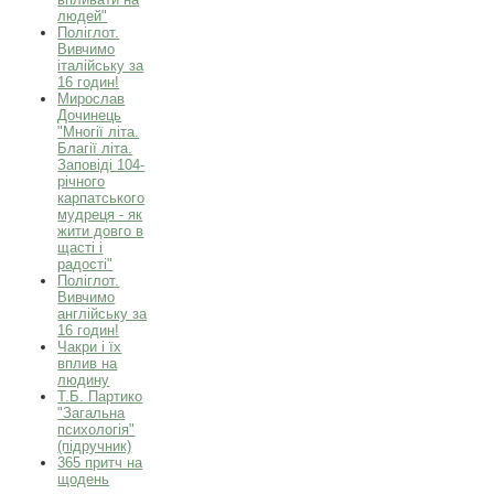
людей"
Поліглот.
Вивчимо
італійську за
16 годин!
Мирослав
Дочинець
"Многії літа.
Благії літа.
Заповіді 104-
річного
карпатського
мудреця - як
жити довго в
щасті і
радості"
Поліглот.
Вивчимо
англійську за
16 годин!
Чакри і їх
вплив на
людину
Т.Б. Партико
"Загальна
психологія"
(підручник)
365 притч на
щодень