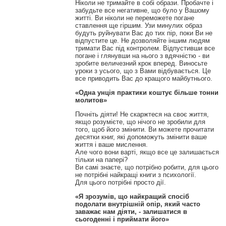
Ніколи не тримайте в собі образи.
Пробачте і
забудьте все негативне, що було у Вашому
житті.
Ви ніколи не переможете погане
ставлення ще гіршим.
Узи минулих образ
будуть руйнувати Вас до тих пір, поки Ви не
відпустите це.
Не дозволяйте іншим людям
тримати Вас під контролем.
Відпустивши все
погане і глянувши на нього з вдячністю - ви
зробите величезний крок вперед.
Виносьте
уроки з усього, що з Вами відбувається.
Це
все приводить Вас до кращого майбутнього.
«Одна унція практики коштує більше тонни
молитов»
Почніть діяти!
Не скаржтеся на своє життя,
якщо розумієте, що нічого не зробили для
того, щоб його змінити.
Ви можете прочитати
десятки книг, які допоможуть змінити ваше
життя і ваше мислення.
Але чого вони варті, якщо все це залишається
тільки на папері?
Ви самі знаєте, що потрібно робити, для цього
не потрібні найкращі книги з психології.
Для цього потрібні просто дії.
«Я зрозумів, що найкращий спосіб
подолати внутрішній опір, який часто
заважає нам діяти, - залишатися в
сьогоденні і приймати його»