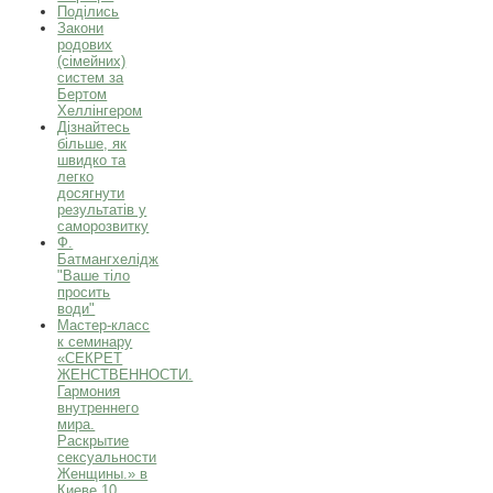
Поділись
Закони
родових
(сімейних)
систем за
Бертом
Хеллінгером
Дізнайтесь
більше, як
швидко та
легко
досягнути
результатів у
саморозвитку
Ф.
Батмангхелідж
"Ваше тіло
просить
води"
Мастер-класс
к семинару
«СЕКРЕТ
ЖЕНСТВЕННОСТИ.
Гармония
внутреннего
мира.
Раскрытие
сексуальности
Женщины.» в
Киеве 10