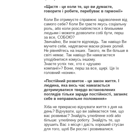
«Щастя - це коли те, що ви думаєте,
говорите і робите, перебуває в гармонії»
Коли Ви отримуєте справжнє задоволення від
самого себе?
Коли Ви граєте якусь соціальну
роль, або коли розслабляєтеся з близькими
людьми і можете дозволити собі бути, перш
за все, СОБОЮ?
Звичайно, Ви знаєте відповідь.
Так навіщо Ви
мучите себе, надягаючи маски різних ролей.
Не рівняйтесь на інших.
Такого, як Ви більше в
світі немає.
Так навіщо Ви намагаєтеся
уподібнитися комусь іншому.
Знаєте успіх тих, хто є «душею
компанії»?
Вони, перш за все, щирі.
Це їх
головний «коник».
«Постійний розвиток - це закон життя.
І
людина, яка весь час намагається
дотримуватися твердо встановлених
поглядів тільки заради постійності, заганяє
себе в неправильне положення»
Хіба не прекрасно відчувати життя з дня на
день?
Відчувати, що ви займаєтеся тим, що
вас розвиває?
Знайдіть улюблене хобі або
більше: улюблену роботу.
Знайдіть те, що
зрушить Вас з місця і дасть хороший стусан
для того, щоб Ви росли і розвивалися.