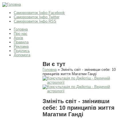
Саморозвиток Інфо Facebook
Саморозвиток Інфо Twitter
Саморозвиток Інфо RSS
Головна
Про нас
Архів
Правила
Реклама
Поділись
Допомога
Ви є тут
Головна
» Змініть світ - змінивши себе: 10
принципів життя Магатми Ганді
Змініть світ - змінивши
себе: 10 принципів життя
Магатми Ганді