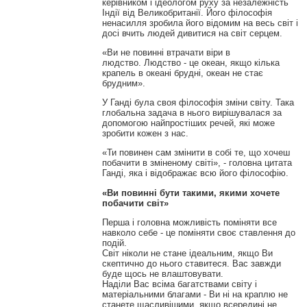
керівником і ідеологом руху за незалежність
Індії від Великобританії.
Його філософія
ненасилля зробила його відомим на весь світ і
досі вчить людей дивитися на світ серцем.
«Ви не повинні втрачати віри в
людство.
Людство - це океан, якщо кілька
крапель в океані брудні, океан не стає
брудним».
У Ганді була своя філософія зміни світу.
Така
глобальна задача в нього вирішувалася за
допомогою найпростіших речей, які може
зробити кожен з нас.
«Ти повинен сам змінити в собі те, що хочеш
побачити в зміненому світі», - головна цитата
Ганді, яка і відображає всю його філософію.
«Ви повинні бути такими, якими хочете
побачити світ»
Перша і головна можливість поміняти все
навколо себе - це поміняти своє ставлення до
подій.
Світ ніколи не стане ідеальним, якщо Ви
скептично до нього ставитеся.
Вас завжди
буде щось не влаштовувати.
Наділи Вас всіма багатствами світу і
матеріальними благами - Ви ні на краплю не
станете щасливішими, якщо всередині не