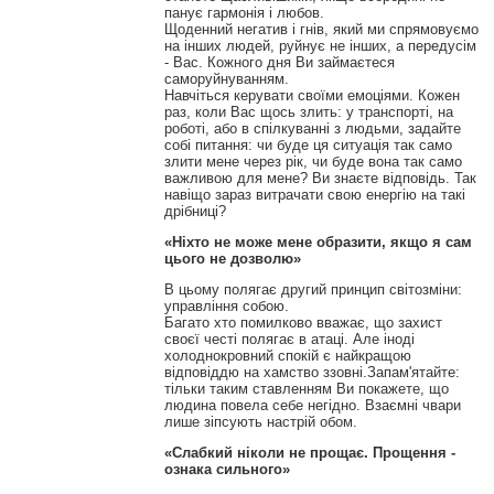
панує гармонія і любов.
Щоденний негатив і гнів, який ми спрямовуємо
на інших людей, руйнує не інших, а передусім
- Вас.
Кожного дня Ви займаєтеся
саморуйнуванням.
Навчіться керувати своїми емоціями.
Кожен
раз, коли Вас щось злить: у транспорті, на
роботі, або в спілкуванні з людьми, задайте
собі питання: чи буде ця ситуація так само
злити мене через рік, чи буде вона так само
важливою для мене?
Ви знаєте відповідь.
Так
навіщо зараз витрачати свою енергію на такі
дрібниці?
«Ніхто не може мене образити, якщо я сам
цього не дозволю»
В цьому полягає другий принцип світозміни:
управління собою.
Багато хто помилково вважає, що захист
своєї честі полягає в атаці.
Але іноді
холоднокровний спокій є найкращою
відповіддю на хамство ззовні.
Запам'ятайте:
тільки таким ставленням Ви покажете, що
людина повела себе негідно.
Взаємні чвари
лише зіпсують настрій обом.
«Слабкий ніколи не прощає.
Прощення -
ознака сильного»