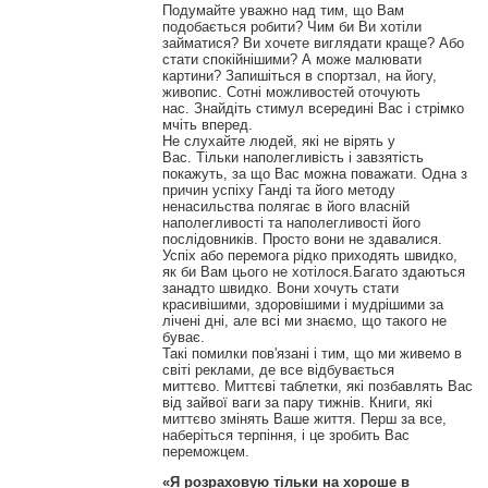
Подумайте уважно над тим, що Вам
подобається робити?
Чим би Ви хотіли
займатися?
Ви хочете виглядати краще?
Або
стати спокійнішими?
А може малювати
картини?
Запишіться в спортзал, на йогу,
живопис.
Сотні можливостей оточують
нас.
Знайдіть стимул всередині Вас і стрімко
мчіть вперед.
Не слухайте людей, які не вірять у
Вас.
Тільки наполегливість і завзятість
покажуть, за що Вас можна поважати.
Одна з
причин успіху Ганді та його методу
ненасильства полягає в його власній
наполегливості та наполегливості його
послідовників.
Просто вони не здавалися.
Успіх або перемога рідко приходять швидко,
як би Вам цього не хотілося.
Багато здаються
занадто швидко.
Вони хочуть стати
красивішими, здоровішими і мудрішими за
лічені дні, але всі ми знаємо, що такого не
буває.
Такі помилки пов'язані і тим, що ми живемо в
світі реклами, де все відбувається
миттєво.
Миттєві таблетки, які позбавлять Вас
від зайвої ваги за пару тижнів.
Книги, які
миттєво змінять Ваше життя.
Перш за все,
наберіться терпіння, і це зробить Вас
переможцем.
«Я розраховую тільки на хороше в