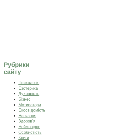
Рубрики
сайту
Психологія
Езотерика
Духовність
Бізнес
Мотиватори
Екосвідомість
Навчання
Здоров’я
Неймовірне
Особистість
Книги