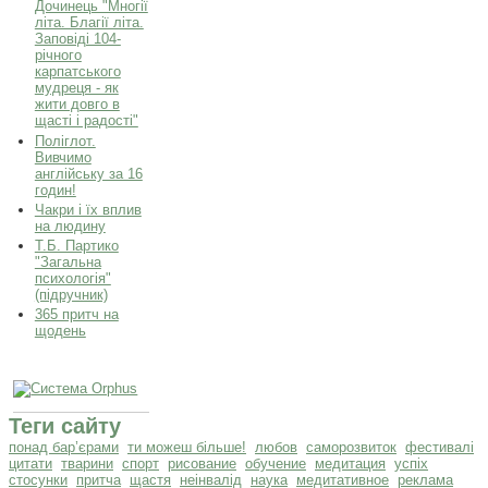
Дочинець "Многії
літа. Благії літа.
Заповіді 104-
річного
карпатського
мудреця - як
жити довго в
щасті і радості"
Поліглот.
Вивчимо
англійську за 16
годин!
Чакри і їх вплив
на людину
Т.Б. Партико
"Загальна
психологія"
(підручник)
365 притч на
щодень
Теги сайту
понад бар’єрами
ти можеш більше!
любов
саморозвиток
фестивалі
цитати
тварини
спорт
рисование
обучение
медитация
успіх
стосунки
притча
щастя
неінвалід
наука
медитативное
реклама