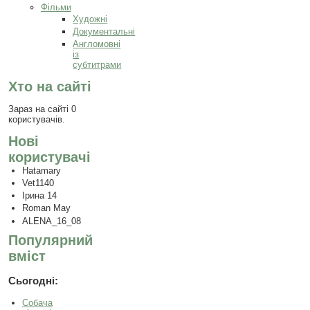
Фільми
Художні
Документальні
Англомовні
із
субтитрами
Хто на сайті
Зараз на сайті 0
користувачів.
Нові
користувачі
Hatamary
Vet1140
Ірина 14
Roman May
ALENA_16_08
Популярний
вміст
Сьогодні:
Собача