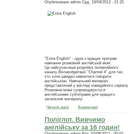
Опубліковано
admin
Срд, 10/04/2013 - 21:25
"Extra English" - одна з кращих програм
навчання розмовній англійській мові.
Це найсучасніша розробка телевізійного
каналу Великобританії "Channel 4" для тих,
хто хоче швидко навчитися говорити
англійською. Навчальний матеріал
представлений у вигляді комедійного серіалу.
Розмовна мова супроводжується
англійськими субтитрами для кращого
засвоєння матеріалу.
Читати далі
про "Extra English" - навчальний
Коментарі
гумористичний серіал
Поліглот. Вивчимо
англійську за 16 годин!
Опубліковано
admin
Втр, 07/08/2012 - 00:02