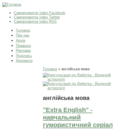
Саморозвиток Інфо Facebook
Саморозвиток Інфо Twitter
Саморозвиток Інфо RSS
Головна
Про нас
Архів
Правила
Реклама
Поділись
Допомога
Ви є тут
Головна
» англійська мова
англійська мова
"Extra English" -
навчальний
гумористичний серіал