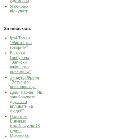
Адамовой
Я обираю
відчувати
За весь час:
Іржі Томан
"Мистецтво
говорити"
Вікторія
Горбунова
"Записки
шкільного
психолога"
Зиґмунд Фройд
"Вступ до
психоаналізу"
Дейл Карнегі "Як
завойовувати
друзів та
впливати на
людей"
Поліглот.
Вивчимо
італійську за 16
годин!
Мирослав