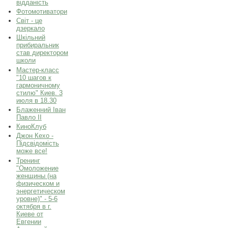
відданість
Фотомотиватори
Світ - це
дзеркало
Шкільний
прибиральник
став директором
школи
Мастер-класс
"10 шагов к
гармоничному
стилю" Киев. 3
июля в 18.30
Блаженний Іван
Павло ІІ
КиноКлуб
Джон Кехо -
Підсвідомість
може все!
Тренинг
"Омоложение
женщины (на
физическом и
энергетическом
уровне)" - 5-6
октября в г.
Киеве от
Евгении