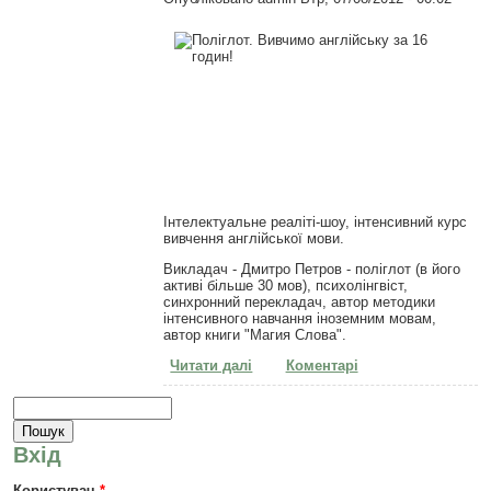
Інтелектуальне реаліті-шоу, інтенсивний курс
вивчення англійської мови.
Викладач - Дмитро Петров - поліглот (в його
активі більше 30 мов), психолінгвіст,
синхронний перекладач, автор методики
інтенсивного навчання іноземним мовам,
автор книги "Магия Слова".
Читати далі
про Поліглот. Вивчимо
Коментарі
англійську за 16 годин!
Пошукова форма
Пошук
Вхід
Користувач
*