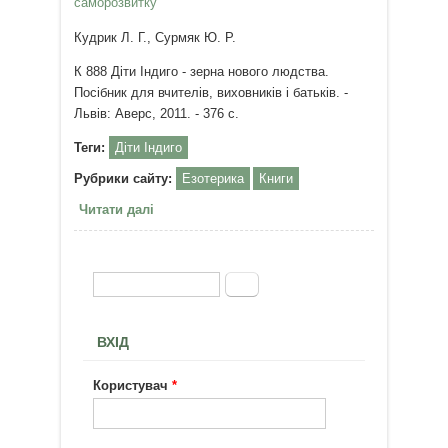
саморозвитку"
Кудрик Л. Г., Сурмяк Ю. Р.
К 888 Діти Індиго - зерна нового людства.
Посібник для вчителів, виховників і батьків. -
Львів: Аверс, 2011. - 376 с.
Теги:
Діти Індиго
Рубрики сайту:
Езотерика
Книги
Читати далі
про Діти Індиго - зерна нового
людства
Пошук
Пошукова форма
ВХІД
Користувач
*