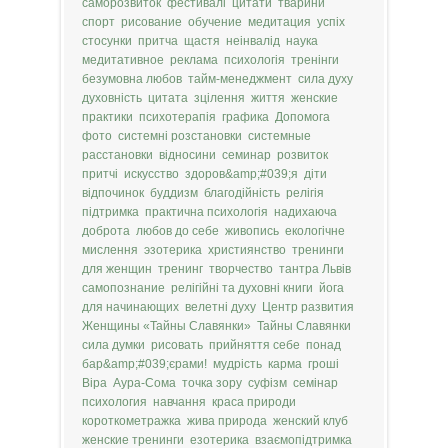
саморозвиток
фестивалі
цитати
тварини
спорт
рисование
обучение
медитация
успіх
стосунки
притча
щастя
неінвалід
наука
медитативное
реклама
психологія
тренінги
безумовна любов
тайм-менеджмент
сила духу
духовність
цитата
зцілення
життя
женские
практики
психотерапія
графика
Допомога
фото
системні розстановки
системные
расстановки
відносини
семинар
розвиток
притчі
искусство
здоров&amp;#039;я
діти
відпочинок
буддизм
благодійність
релігія
підтримка
практична психологія
надихаюча
доброта
любов до себе
живопись
екологічне
мислення
эзотерика
християнство
тренинги
для женщин
тренинг
творчество
тантра Львів
самопознание
релігійні та духовні книги
йога
для начинающих
велетні духу
Центр развития
Женщины «Тайны Славянки»
Тайны Славянки
сила думки
рисовать
прийняття себе
понад
бар&amp;#039;єрами!
мудрість
карма
гроші
Віра
Аура-Сома
точка зору
суфізм
семінар
психология
навчання
краса природи
короткометражка
жива природа
женский клуб
женские тренинги
езотерика
взаємопідтримка