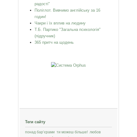
радості"
Поліглот. Вивчимо англійську за 16
годин!
Чакри і їх вплив на людину
Т.Б. Партико "Загальна психологія"
(підручник)
365 притч на щодень
Теги сайту
понад бар’єрами
ти можеш більше!
любов