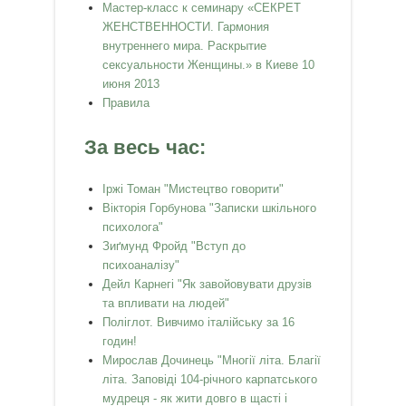
Мастер-класс к семинару «СЕКРЕТ
ЖЕНСТВЕННОСТИ. Гармония
внутреннего мира. Раскрытие
сексуальности Женщины.» в Киеве 10
июня 2013
Правила
За весь час:
Іржі Томан "Мистецтво говорити"
Вікторія Горбунова "Записки шкільного
психолога"
Зиґмунд Фройд "Вступ до
психоаналізу"
Дейл Карнегі "Як завойовувати друзів
та впливати на людей"
Поліглот. Вивчимо італійську за 16
годин!
Мирослав Дочинець "Многії літа. Благії
літа. Заповіді 104-річного карпатського
мудреця - як жити довго в щасті і