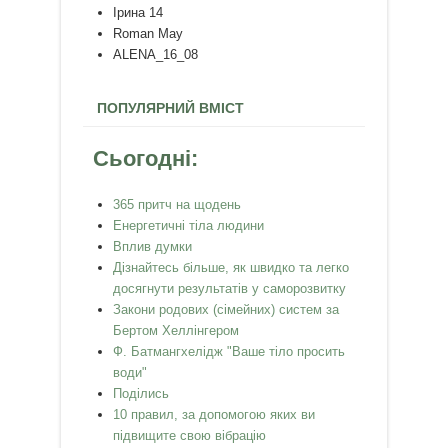
Ірина 14
Roman May
ALENA_16_08
ПОПУЛЯРНИЙ ВМІСТ
Сьогодні:
365 притч на щодень
Енергетичні тіла людини
Вплив думки
Дізнайтесь більше, як швидко та легко
досягнути результатів у саморозвитку
Закони родових (сімейних) систем за
Бертом Хеллінгером
Ф. Батмангхелідж "Ваше тіло просить
води"
Поділись
10 правил, за допомогою яких ви
підвищите свою вібрацію