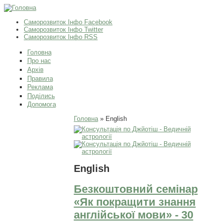
Саморозвиток Інфо Facebook
Саморозвиток Інфо Twitter
Саморозвиток Інфо RSS
Головна
Про нас
Архів
Правила
Реклама
Поділись
Допомога
Ви є тут
Головна
» English
English
Безкоштовний семінар
«Як покращити знання
англійської мови» - 30