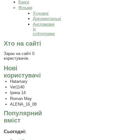
Книги
Фільми
Художні
Документальні
Англомовні
із
субтитрами
Хто на сайті
Зараз на сайті 0
користувачів.
Нові
користувачі
Hatamary
Vet1140
Ірина 14
Roman May
ALENA_16_08
Популярний
вміст
Сьогодні: