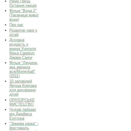
Ренді Пауш.
Остання лекція
Фільм "Вода 2"
(Таємниця живої
води)
Про нас
Розвиток чакр у
дітей
Духовна
мудрість у
вченні Учителя
Маха Самбоді
Дарма Санги
Фільм "Людина,
яка змінила
все/Moneyball"
(2011)
10 заповідей
Януша Корчака
для виховання
дітей
ОРАТОРСЬКЕ
МИСТЕЦТВО
Чудові пейзажі
від Джеймса
Еплтона
"Зимова казка" -
фестиваль