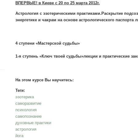
ВПЕРВЫЕ! в Киеве с 20 по 25 марта 2012г.
Астрология с эзотерическими практиками.
Раскрытие подсоз
энергетике и чакрам на основе астрологического паспорта л
4 ступени «Мастерской судьбы»
1-я ступень «Ключ твоей судьбы»
лекции и практические зан
На этом курсе Вы научитесь:
Теги:
эзотерика
саморазвитие
психология
самопознание
духовные практики
астрология
йога