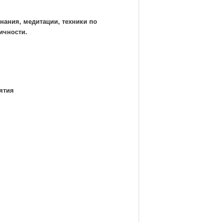
нания, медитации, техники по
ичности.
ятия