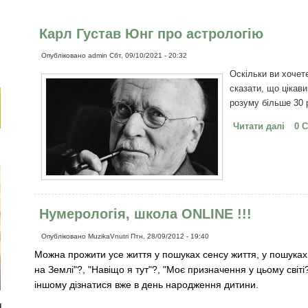
Карл Густав Юнг про астрологію
Опубліковано
admin
Сбт, 09/10/2021 - 20:32
Оскільки ви хочет
сказати, що цікав
розуму більше 30 р
Читати далі
про 
0 
Нумерологія, школа ONLINE !!!
Опубліковано
MuzikaVnutri
Птн, 28/09/2012 - 19:40
Можна прожити усе життя у пошуках сенсу життя, у пошуках 
на Землі"?, "Навіщо я тут"?, "Моє призначення у цьому світі?
іншому дізнатися вже в день народження дитини.