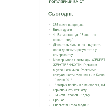
ПОПУЛЯРНИЙ ВМІСТ
Сьогодні:
365 притч на щодень
Вплив думки
Ф. Батмангхелідж "Ваше тіло
просить води"
Дізнайтесь більше, як швидко та
легко досягнути результатів у
саморозвитку
Мастер-класс к семинару «СЕКРЕТ
ЖЕНСТВЕННОСТИ. Гармония
внутреннего мира. Раскрытие
сексуальности Женщины.» в Киеве
10 июня 2013
15 хитрих прийомів з психології, які
корисно знати кожному
Тім Сміт - творець Едему
Про нас
Енергетичні тіла людини