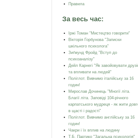
Правила
За весь час:
Іржі Томан "Мистецтво говорити"
Вікторія Горбунова "Записки
шкільного психолога"
Зиґмунд Фройд "Вступ до
психоаналізу"
Дейл Карнегі "Як завойовувати друзі
та впливати на людей"
Поліглот. Вивчимо італійську за 16
годин!
Мирослав Дочинець "Многії літа.
Благії літа. Заповіді 104-річного
карпатського мудреця - як жити довг
в щасті і радості"
Поліглот. Вивчимо англійську за 16
годин!
Чакри і їх вплив на людину
Т.Б. Партико "Загальна психологія"