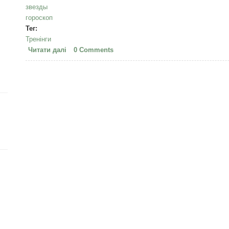
звезды
гороскоп
Тег:
Тренінги
Читати далі
про СИНТЕЗ ЙОГИ И АСТРОЛОГИИ
0 Comments