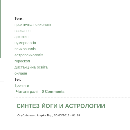
Теги:
практична психологія
навчання
архетип
нумерологія
психоаналіз
астропсихологія
гороскоп
дистанційна освіта
онлайн
Тег:
Тренінги
Читати далі
про Нумерологія, школа ONLINE !!!
0 Comments
СИНТЕЗ ЙОГИ И АСТРОЛОГИИ
Опубліковано
krapka
Втр, 06/03/2012 - 01:19