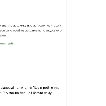
е знати мою думку про астрологію, я можу
ився цією особливою діяльністю людського
оків...
Карл Густав Юнг про астрологію
Comments
відповіді на питання "Що я роблю тут,
!!"! А можна про це і багато чому