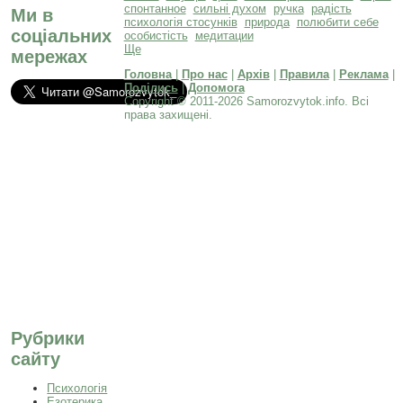
спонтанное
сильні духом
ручка
радість
Ми в
психологія стосунків
природа
полюбити себе
соціальних
особистість
медитации
Ще
мережах
Головна
|
Про нас
|
Архів
|
Правила
|
Реклама
|
Поділись
|
Допомога
Copyright © 2011-2026 Samorozvytok.info. Всі
права захищені.
Рубрики
сайту
Психологія
Езотерика