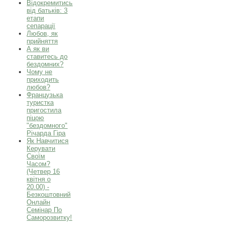
Відокремитись
від батьків: 3
етапи
сепарації
Любов, як
прийняття
А як ви
ставитесь до
бездомних?
Чому не
приходить
любов?
Французька
туристка
пригостила
піцою
"бездомного"
Річарда Гіра
Як Навчитися
Керувати
Своїм
Часом?
(Четвер 16
квітня о
20.00) -
Безкоштовний
Онлайн
Семінар По
Саморозвитку!