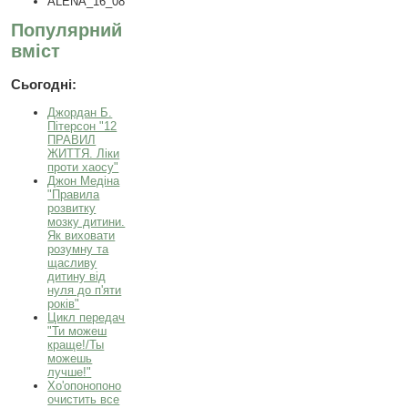
ALENA_16_08
Популярний
вміст
Сьогодні:
Джордан Б.
Пітерсон "12
ПРАВИЛ
ЖИТТЯ. Ліки
проти хаосу"
Джон Медіна
"Правила
розвитку
мозку дитини.
Як виховати
розумну та
щасливу
дитину від
нуля до п'яти
років"
Цикл передач
"Ти можеш
краще!/Ты
можешь
лучше!"
Хо'опонопоно
очистить все