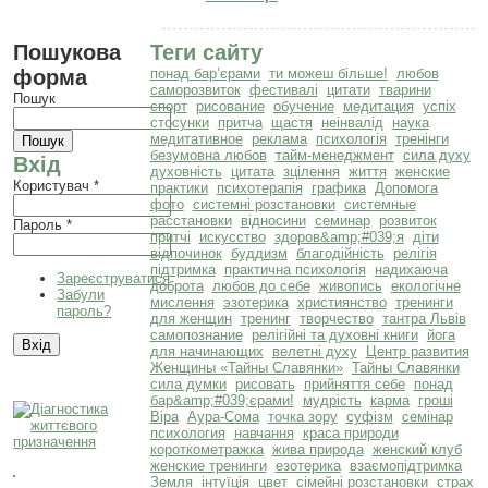
Пошукова
Теги сайту
форма
понад бар’єрами
ти можеш більше!
любов
саморозвиток
фестивалі
цитати
тварини
Пошук
спорт
рисование
обучение
медитация
успіх
стосунки
притча
щастя
неінвалід
наука
медитативное
реклама
психологія
тренінги
безумовна любов
тайм-менеджмент
сила духу
Вхід
духовність
цитата
зцілення
життя
женские
Користувач
*
практики
психотерапія
графика
Допомога
фото
системні розстановки
системные
расстановки
відносини
семинар
розвиток
Пароль
*
притчі
искусство
здоров&amp;#039;я
діти
відпочинок
буддизм
благодійність
релігія
підтримка
практична психологія
надихаюча
Зареєструватися
доброта
любов до себе
живопись
екологічне
Забули
мислення
эзотерика
християнство
тренинги
пароль?
для женщин
тренинг
творчество
тантра Львів
самопознание
релігійні та духовні книги
йога
для начинающих
велетні духу
Центр развития
Женщины «Тайны Славянки»
Тайны Славянки
сила думки
рисовать
прийняття себе
понад
бар&amp;#039;єрами!
мудрість
карма
гроші
Віра
Аура-Сома
точка зору
суфізм
семінар
психология
навчання
краса природи
короткометражка
жива природа
женский клуб
женские тренинги
езотерика
взаємопідтримка
Земля
інтуїція
цвет
сімейні розстановки
страх