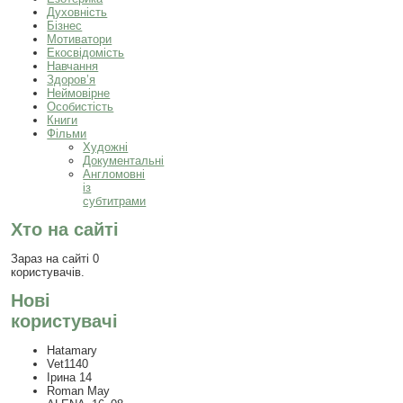
Духовність
Бізнес
Мотиватори
Екосвідомість
Навчання
Здоров’я
Неймовірне
Особистість
Книги
Фільми
Художні
Документальні
Англомовні
із
субтитрами
Хто на сайті
Зараз на сайті 0
користувачів.
Нові
користувачі
Hatamary
Vet1140
Ірина 14
Roman May