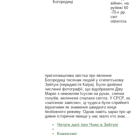
війни», на
рубежі 60
-70-х рр.
світ
облетіла
приголомшлива звістка про явлення
Богородиці тисячам людей у ​​єгипетському
Зейтуні (передмістя Каїра). Були зроблені
численні фотографії, що відобразили Діву
Марію з немовлям Ісусом на руках, сяячих
голубів, величезні спалахи світла. У СРСР, за
«залізною завісою», ці чудеса були сприйняті
віруючими як знамення швидкого кінця
безбожного режиму. Однак навіть зараз про це
дивне історичне явище у нас мало хто знає…
Читати далі
про Чудо в Зейтуні
Коментарі