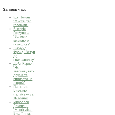
За весь час:
Іржі Томан
"Мистецтво
говорити"
Вікторія
Горбунова
"Записки
шкільного
психолога"
Зиґмунд
Фройд "Вступ
до
психоаналізу"
Дейл Карнегі
"Як
завойовувати
друзів та
впливати на
людей"
Поліглот.
Вивчимо
італійську за
16 годин!
Мирослав
Дочинець
"Многії літа.
Благії літа.