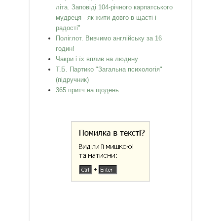
літа. Заповіді 104-річного карпатського
мудреця - як жити довго в щасті і
радості"
Поліглот. Вивчимо англійську за 16
годин!
Чакри і їх вплив на людину
Т.Б. Партико "Загальна психологія"
(підручник)
365 притч на щодень