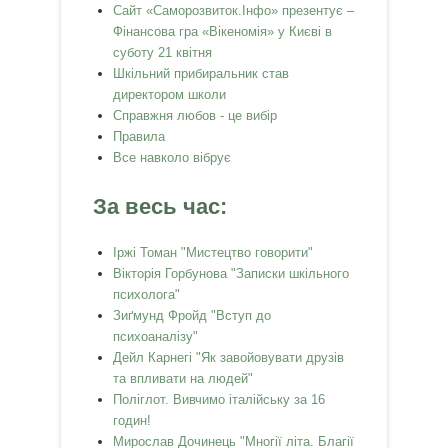
Сайт «Саморозвиток.Інфо» презентує –
Фінансова гра «Вікеномія» у Києві в
суботу 21 квітня
Шкільний прибиральник став
директором школи
Справжня любов - це вибір
Правила
Все навколо вібрує
За весь час:
Іржі Томан "Мистецтво говорити"
Вікторія Горбунова "Записки шкільного
психолога"
Зиґмунд Фройд "Вступ до
психоаналізу"
Дейл Карнегі "Як завойовувати друзів
та впливати на людей"
Поліглот. Вивчимо італійську за 16
годин!
Мирослав Дочинець "Многії літа. Благії