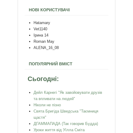
НОВІ КОРИСТУВАЧІ
Hatamary
Vet1140
Ірина 14
Roman May
ALENA_16_08
ПОПУЛЯРНИЙ ВМІСТ
Сьогодні:
Дейл Карнегі "Як завойовувати друзів
та впливати на людей"
Ніколи не пізно
Свята Бригіда Шведська "Таємниця
щастя"
ДГАММАПАДА (Так говорив Будда)
Уроки життя від Уїлла Сміта