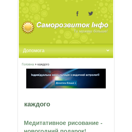
Головна
» каждого
Ви є тут
каждого
Медитативное рисование -
новогодний подарок!