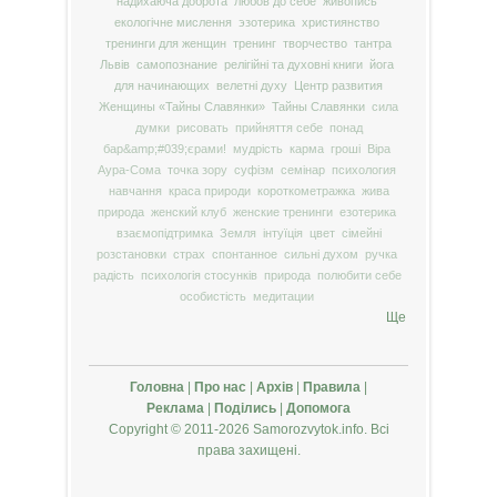
надихаюча доброта
любов до себе
живопись
екологічне мислення
эзотерика
християнство
тренинги для женщин
тренинг
творчество
тантра
Львів
самопознание
релігійні та духовні книги
йога
для начинающих
велетні духу
Центр развития
Женщины «Тайны Славянки»
Тайны Славянки
сила
думки
рисовать
прийняття себе
понад
бар&amp;#039;єрами!
мудрість
карма
гроші
Віра
Аура-Сома
точка зору
суфізм
семінар
психология
навчання
краса природи
короткометражка
жива
природа
женский клуб
женские тренинги
езотерика
взаємопідтримка
Земля
інтуїція
цвет
сімейні
розстановки
страх
спонтанное
сильні духом
ручка
радість
психологія стосунків
природа
полюбити себе
особистість
медитации
Ще
Головна
|
Про нас
|
Архів
|
Правила
|
Реклама
|
Поділись
|
Допомога
Copyright © 2011-2026 Samorozvytok.info. Всі
права захищені.