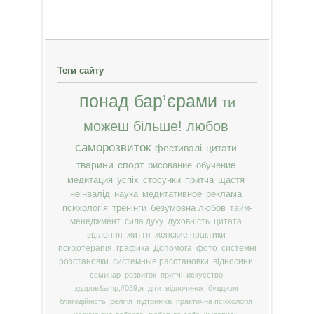
Теги сайту
понад бар’єрами
ти
можеш більше!
любов
саморозвиток
фестивалі
цитати
тварини
спорт
рисование
обучение
медитация
успіх
стосунки
притча
щастя
неінвалід
наука
медитативное
реклама
психологія
тренінги
безумовна любов
тайм-
менеджмент
сила духу
духовність
цитата
зцілення
життя
женские практики
психотерапія
графика
Допомога
фото
системні
розстановки
системные расстановки
відносини
семинар
розвиток
притчі
искусство
здоров&amp;#039;я
діти
відпочинок
буддизм
благодійність
релігія
підтримка
практична психологія