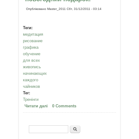
Опубліковано
Master_2011
Сбт, 31/12/2011 - 03:14
Теги:
медитация
рисование
графика
обучение
для всех
живопись
начинающих
каждого
чайников
Тег:
Тренінги
Читати далі
про Медитативное рисование -
0 Comments
новогодний подарок!
Пошук
Пошукова форма