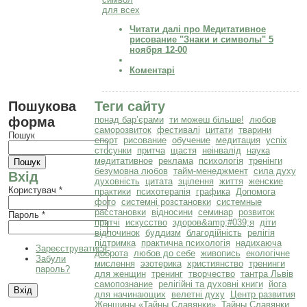
для всех
Читати далі
про Медитативное
рисование "Знаки и символы" 5
ноября 12-00
Коментарі
Пошукова
Теги сайту
форма
понад бар’єрами
ти можеш більше!
любов
саморозвиток
фестивалі
цитати
тварини
Пошук
спорт
рисование
обучение
медитация
успіх
стосунки
притча
щастя
неінвалід
наука
медитативное
реклама
психологія
тренінги
безумовна любов
тайм-менеджмент
сила духу
Вхід
духовність
цитата
зцілення
життя
женские
Користувач
*
практики
психотерапія
графика
Допомога
фото
системні розстановки
системные
расстановки
відносини
семинар
розвиток
Пароль
*
притчі
искусство
здоров&amp;#039;я
діти
відпочинок
буддизм
благодійність
релігія
підтримка
практична психологія
надихаюча
Зареєструватися
доброта
любов до себе
живопись
екологічне
Забули
мислення
эзотерика
християнство
тренинги
пароль?
для женщин
тренинг
творчество
тантра Львів
самопознание
релігійні та духовні книги
йога
для начинающих
велетні духу
Центр развития
Женщины «Тайны Славянки»
Тайны Славянки