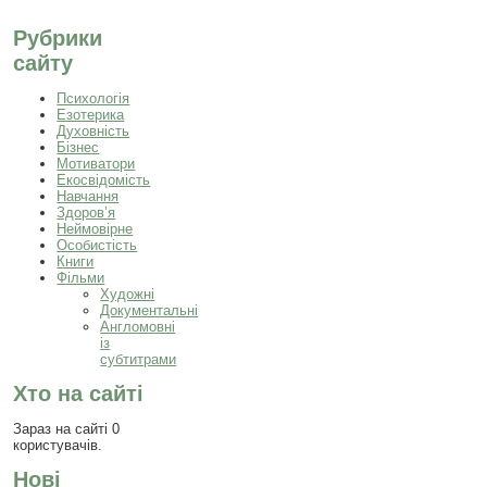
Рубрики
сайту
Психологія
Езотерика
Духовність
Бізнес
Мотиватори
Екосвідомість
Навчання
Здоров’я
Неймовірне
Особистість
Книги
Фільми
Художні
Документальні
Англомовні
із
субтитрами
Хто на сайті
Зараз на сайті 0
користувачів.
Нові