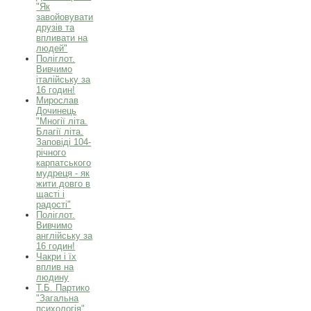
"Як
завойовувати
друзів та
впливати на
людей"
Поліглот.
Вивчимо
італійську за
16 годин!
Мирослав
Дочинець
"Многії літа.
Благії літа.
Заповіді 104-
річного
карпатського
мудреця - як
жити довго в
щасті і
радості"
Поліглот.
Вивчимо
англійську за
16 годин!
Чакри і їх
вплив на
людину
Т.Б. Партико
"Загальна
психологія"