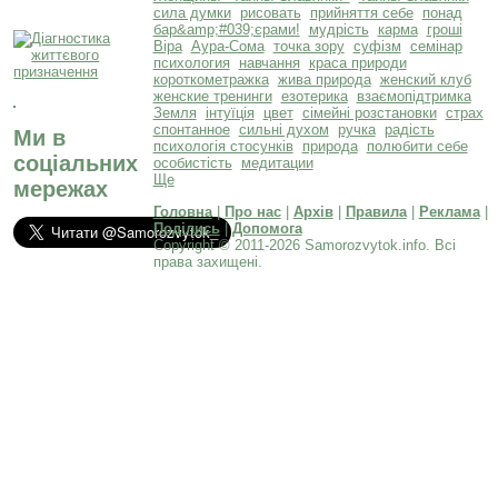
сила думки
рисовать
прийняття себе
понад
бар&amp;#039;єрами!
мудрість
карма
гроші
Віра
Аура-Сома
точка зору
суфізм
семінар
психология
навчання
краса природи
короткометражка
жива природа
женский клуб
женские тренинги
езотерика
взаємопідтримка
Земля
інтуїція
цвет
сімейні розстановки
страх
спонтанное
сильні духом
ручка
радість
Ми в
психологія стосунків
природа
полюбити себе
соціальних
особистість
медитации
Ще
мережах
Головна
|
Про нас
|
Архів
|
Правила
|
Реклама
|
Поділись
|
Допомога
Copyright © 2011-2026 Samorozvytok.info. Всі
права захищені.