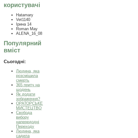
користувачі
Hatamary
Vet1140
Ірина 14
Roman May
ALENA_16_08
Популярний
вміст
Сьогодні:
Людина, яка
розсмішила
смерть
365 притч на
щодень
Як додати
зображення?
ОРАТОРСЬКЕ
МИСТЕЦТВО
Свобода
вибору
напередодні
Переходу
Людина, яка
садила