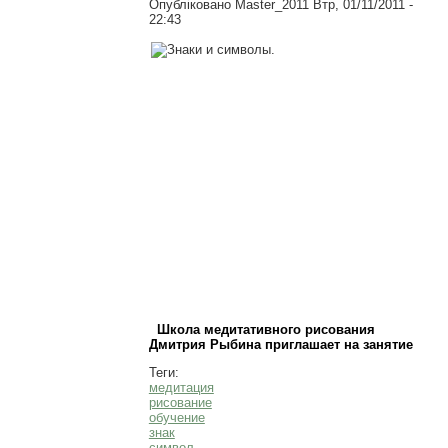
Опубліковано
Master_2011
Втр, 01/11/2011 -
22:43
Школа медитативного рисования
Дмитрия Рыбина приглашает на занятие
Теги:
медитация
рисование
обучение
знак
символ