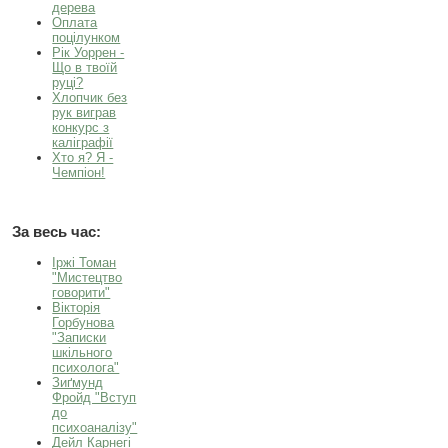
дерева
Оплата
поцілунком
Рік Уоррен -
Що в твоїй
руці?
Хлопчик без
рук виграв
конкурс з
каліграфії
Хто я? Я -
Чемпіон!
За весь час:
Іржі Томан
"Мистецтво
говорити"
Вікторія
Горбунова
"Записки
шкільного
психолога"
Зиґмунд
Фройд "Вступ
до
психоаналізу"
Дейл Карнегі