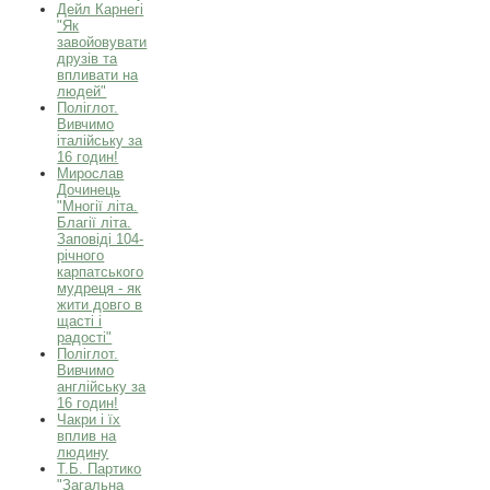
Дейл Карнегі
"Як
завойовувати
друзів та
впливати на
людей"
Поліглот.
Вивчимо
італійську за
16 годин!
Мирослав
Дочинець
"Многії літа.
Благії літа.
Заповіді 104-
річного
карпатського
мудреця - як
жити довго в
щасті і
радості"
Поліглот.
Вивчимо
англійську за
16 годин!
Чакри і їх
вплив на
людину
Т.Б. Партико
"Загальна