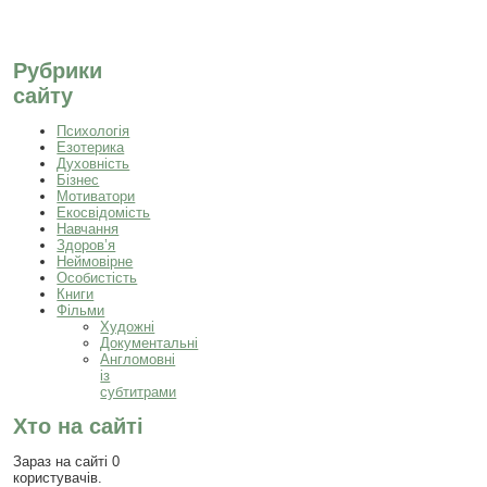
Рубрики
сайту
Психологія
Езотерика
Духовність
Бізнес
Мотиватори
Екосвідомість
Навчання
Здоров’я
Неймовірне
Особистість
Книги
Фільми
Художні
Документальні
Англомовні
із
субтитрами
Хто на сайті
Зараз на сайті 0
користувачів.