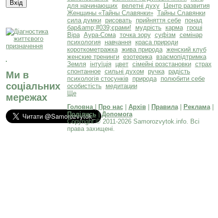
для начинающих
велетні духу
Центр развития
Женщины «Тайны Славянки»
Тайны Славянки
сила думки
рисовать
прийняття себе
понад
бар&amp;#039;єрами!
мудрість
карма
гроші
Віра
Аура-Сома
точка зору
суфізм
семінар
психология
навчання
краса природи
короткометражка
жива природа
женский клуб
женские тренинги
езотерика
взаємопідтримка
Земля
інтуїція
цвет
сімейні розстановки
страх
спонтанное
сильні духом
ручка
радість
Ми в
психологія стосунків
природа
полюбити себе
соціальних
особистість
медитации
Ще
мережах
Головна
|
Про нас
|
Архів
|
Правила
|
Реклама
|
Поділись
|
Допомога
Copyright © 2011-2026 Samorozvytok.info. Всі
права захищені.