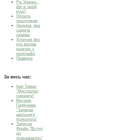
Рік Уоррен -
Що в твоїй
руці?
Оплата
поцілунком
Людина, яка
садила
дерева
Хлопчик без
рук виграв
конкурс з
каліграфії
Правила
За весь час:
Іржі Томан
"Мистецтво
говорити"
Вікторія
Горбунова
"Записки
шкільного
психолога"
Зиґмунд
Фройд "Вступ
до
психоаналізу"