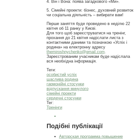
4. Він і Вона: поява загадкового «Ми».
5. Сімейні проекти: бізнес, духовний розвиток
чи соціальна діяльність – вибирати вам!
Перше заняття буде проведено в неділю 22
квітня об 11 ранку у Києві.
Для того щоб зареєструватися на тренінг,
прохання до 21 квітня надіслати листа з
контактними даними та позначкою «Успіх і
родина» на електронну адресу
themiroshnychenko@gmail.com
.
Зареєстрованим учасникам буде надіслала
вся необхідна інформація.
Теги:
особистий успіх
щаслива родина
гармонійні стосунки
відпускання минулого
сімейні проекти
сердечні стосунки
Тег:
Тренінги
Подібні публікації
Авторская программа повышение