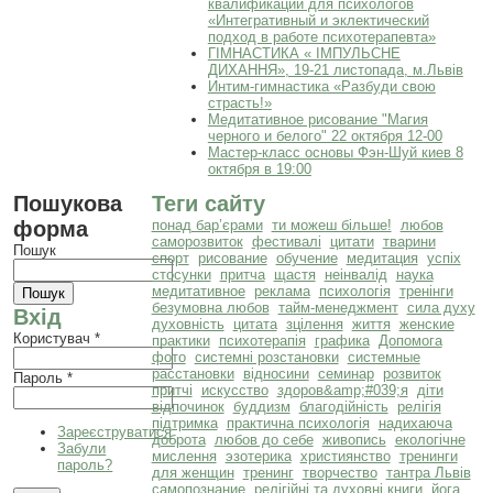
квалификации для психологов
«Интегративный и эклектический
подход в работе психотерапевта»
ГІМНАСТИКА « ІМПУЛЬСНЕ
ДИХАННЯ», 19-21 листопада, м.Львів
Интим-гимнастика «Разбуди свою
страсть!»
Медитативное рисование "Магия
черного и белого" 22 октября 12-00
Мастер-класс основы Фэн-Шуй киев 8
октября в 19:00
Пошукова
Теги сайту
форма
понад бар’єрами
ти можеш більше!
любов
саморозвиток
фестивалі
цитати
тварини
Пошук
спорт
рисование
обучение
медитация
успіх
стосунки
притча
щастя
неінвалід
наука
медитативное
реклама
психологія
тренінги
безумовна любов
тайм-менеджмент
сила духу
Вхід
духовність
цитата
зцілення
життя
женские
Користувач
*
практики
психотерапія
графика
Допомога
фото
системні розстановки
системные
расстановки
відносини
семинар
розвиток
Пароль
*
притчі
искусство
здоров&amp;#039;я
діти
відпочинок
буддизм
благодійність
релігія
підтримка
практична психологія
надихаюча
Зареєструватися
доброта
любов до себе
живопись
екологічне
Забули
мислення
эзотерика
християнство
тренинги
пароль?
для женщин
тренинг
творчество
тантра Львів
самопознание
релігійні та духовні книги
йога