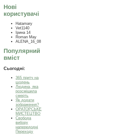
Нові
користувачі
Hatamary
Vet1140
Ірина 14
Roman May
ALENA_16_08
Популярний
вміст
Сьогодні:
365 притч на
щодень
Людина, яка
розсмішила
смерть
Як додати
зображення?
ОРАТОРСЬКЕ
МИСТЕЦТВО
Свобода
вибору
напередодні
Переходу