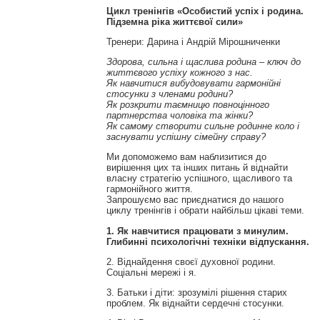
Цикл тренінгів «Особистий успіх і родина.
Підземна ріка життєвої сили»
Тренери: Дарина і Андрій Мірошниченки
Здорова, сильна і щаслива родина – ключ до
життєвого успіху кожного з нас.
Як навчитися вибудовувати гармонійні
стосунки з членами родини?
Як розкрити таємницю повноцінного
партнерства чоловіка та жінки?
Як самому створити сильне родинне коло і
заснувати успішну сімейну справу?
Ми допоможемо вам наблизитися до
вирішення цих та інших питань й віднайти
власну стратегію успішного, щасливого та
гармонійного життя.
Запрошуємо вас приєднатися до нашого
циклу тренінгів і обрати найбільш цікаві теми.
1. Як навчитися працювати з минулим.
Глибинні психологічні техніки відпускання.
2. Віднайдення своєї духовної родини.
Соціальні мережі і я.
3. Батьки і діти: зрозумілі рішення старих
проблем. Як віднайти сердечні стосунки.