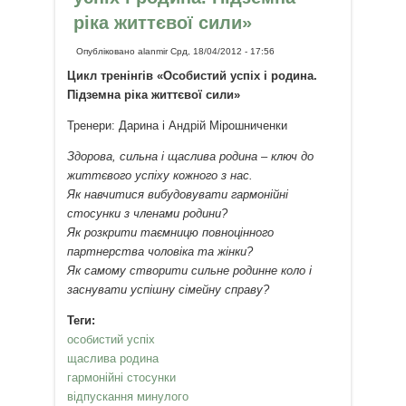
ріка життєвої сили»
Опубліковано
alanmir
Срд, 18/04/2012 - 17:56
Цикл тренінгів «Особистий успіх і родина.
Підземна ріка життєвої сили»
Тренери: Дарина і Андрій Мірошниченки
Здорова, сильна і щаслива родина – ключ до
життєвого успіху кожного з нас.
Як навчитися вибудовувати гармонійні
стосунки з членами родини?
Як розкрити таємницю повноцінного
партнерства чоловіка та жінки?
Як самому створити сильне родинне коло і
заснувати успішну сімейну справу?
Теги:
особистий успіх
щаслива родина
гармонійні стосунки
відпускання минулого