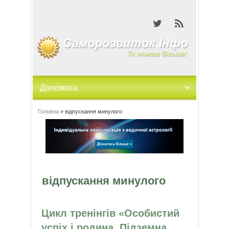
Головна
» відпускання минулого
Ви є тут
відпускання минулого
Цикл тренінгів «Особистий
успіх і родина. Підземна