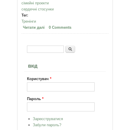
сімейні проекти
сердечні стосунки
Тег:
Тренінги
Читати далі
про Цикл тренінгів «Особистий
0 Comments
успіх і родина. Підземна ріка
життєвої сили»
Пошук
Пошукова форма
ВХІД
Користувач
*
Пароль
*
Зареєструватися
Забули пароль?