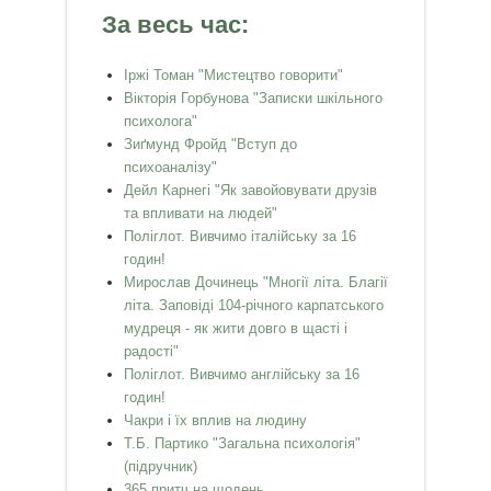
За весь час:
Іржі Томан "Мистецтво говорити"
Вікторія Горбунова "Записки шкільного
психолога"
Зиґмунд Фройд "Вступ до
психоаналізу"
Дейл Карнегі "Як завойовувати друзів
та впливати на людей"
Поліглот. Вивчимо італійську за 16
годин!
Мирослав Дочинець "Многії літа. Благії
літа. Заповіді 104-річного карпатського
мудреця - як жити довго в щасті і
радості"
Поліглот. Вивчимо англійську за 16
годин!
Чакри і їх вплив на людину
Т.Б. Партико "Загальна психологія"
(підручник)
365 притч на щодень