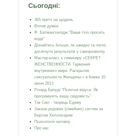
Сьогодні:
365 притч на щодень
Вплив думки
Ф. Батмангхелідж "Ваше тіло просить
води"
Дізнайтесь більше, як швидко та легко
досягнути результатів у саморозвитку
Мастер-класс к семинару «СЕКРЕТ
ЖЕНСТВЕННОСТИ. Гармония
внутреннего мира. Раскрытие
сексуальности Женщины.» в Киеве 10
июня 2013
Річард Броуді "Психічні віруси. Як
програмують вашу свідомість"
Тім Сміт - творець Едему
Закони родових (сімейних) систем за
Бертом Хеллінгером
Психологія натовпу
Про нас