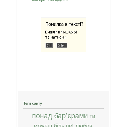
Теги сайту
понад бар’єрами
ти
можеш більше!
любов