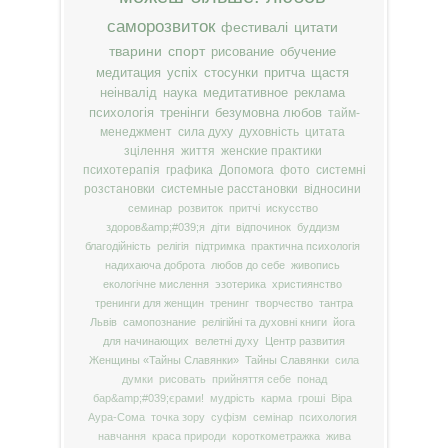
саморозвиток
фестивалі
цитати
тварини
спорт
рисование
обучение
медитация
успіх
стосунки
притча
щастя
неінвалід
наука
медитативное
реклама
психологія
тренінги
безумовна любов
тайм-
менеджмент
сила духу
духовність
цитата
зцілення
життя
женские практики
психотерапія
графика
Допомога
фото
системні
розстановки
системные расстановки
відносини
семинар
розвиток
притчі
искусство
здоров&amp;#039;я
діти
відпочинок
буддизм
благодійність
релігія
підтримка
практична психологія
надихаюча доброта
любов до себе
живопись
екологічне мислення
эзотерика
християнство
тренинги для женщин
тренинг
творчество
тантра
Львів
самопознание
релігійні та духовні книги
йога
для начинающих
велетні духу
Центр развития
Женщины «Тайны Славянки»
Тайны Славянки
сила
думки
рисовать
прийняття себе
понад
бар&amp;#039;єрами!
мудрість
карма
гроші
Віра
Аура-Сома
точка зору
суфізм
семінар
психология
навчання
краса природи
короткометражка
жива