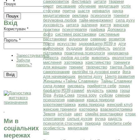
саморозвиток
фестивалі
цитати
тварини
Пошук
спорт
рисование
обучение
медитация
успіх
стосунки
притча
щастя
неінвалід
наука
медитативное
реклама
психологія
тренінги
безумовна любов
тайм-менеджмент
сила духу
Вхід
духовність
цитата
зцілення
життя
женские
Користувач
*
практики
психотерапія
графика
Допомога
фото
системні розстановки
системные
расстановки
відносини
семинар
розвиток
Пароль
*
притчі
искусство
здоров&amp;#039;я
діти
відпочинок
буддизм
благодійність
релігія
підтримка
практична психологія
надихаюча
Зареєструватися
доброта
любов до себе
живопись
екологічне
Забули
мислення
эзотерика
християнство
тренинги
пароль?
для женщин
тренинг
творчество
тантра Львів
самопознание
релігійні та духовні книги
йога
для начинающих
велетні духу
Центр развития
Женщины «Тайны Славянки»
Тайны Славянки
сила думки
рисовать
прийняття себе
понад
бар&amp;#039;єрами!
мудрість
карма
гроші
Віра
Аура-Сома
точка зору
суфізм
семінар
психология
навчання
краса природи
короткометражка
жива природа
женский клуб
женские тренинги
езотерика
взаємопідтримка
Земля
інтуїція
цвет
сімейні розстановки
страх
спонтанное
сильні духом
ручка
радість
Ми в
психологія стосунків
природа
полюбити себе
соціальних
особистість
медитации
Ще
мережах