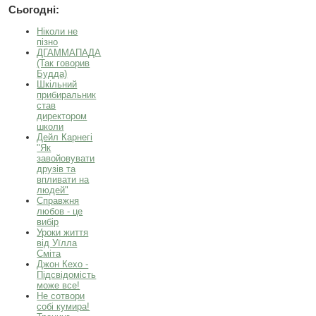
Сьогодні:
Ніколи не
пізно
ДГАММАПАДА
(Так говорив
Будда)
Шкільний
прибиральник
став
директором
школи
Дейл Карнегі
"Як
завойовувати
друзів та
впливати на
людей"
Справжня
любов - це
вибір
Уроки життя
від Уїлла
Сміта
Джон Кехо -
Підсвідомість
може все!
Не сотвори
собі кумира!