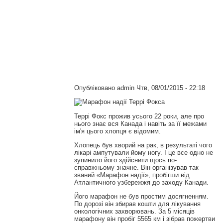
Опубліковано
admin
Чтв, 08/01/2015 - 22:18
Террі Фокс прожив усього 22 роки, але про
нього знає вся Канада і навіть за її межами
ім'я цього хлопця є відомим.
Хлопець був хворий на рак, в результаті чого
лікарі ампутували йому ногу. І це все одно не
зупинило його здійснити щось по-
справжньому значне. Він організував так
званий «Марафон надії», пробігши від
Атлантичного узбережжя до заходу Канади.
Його марафон не був простим досягненням.
По дорозі він збирав кошти для лікування
онкологічних захворювань. За 5 місяців
марафону він пробіг 5565 км і зібрав пожертви