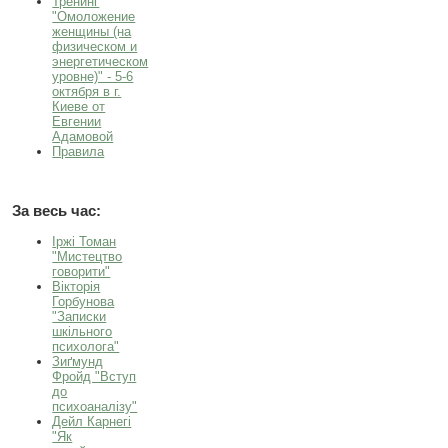
Тренинг
"Омоложение
женщины (на
физическом и
энергетическом
уровне)" - 5-6
октября в г.
Киеве от
Евгении
Адамовой
Правила
За весь час:
Іржі Томан
"Мистецтво
говорити"
Вікторія
Горбунова
"Записки
шкільного
психолога"
Зиґмунд
Фройд "Вступ
до
психоаналізу"
Дейл Карнегі
"Як