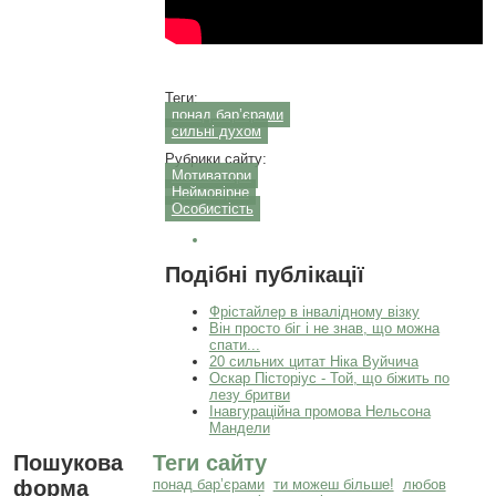
Теги:
понад бар’єрами
сильні духом
Рубрики сайту:
Мотиватори
Неймовірне
Особистість
Подібні публікації
Фрістайлер в інвалідному візку
Він просто біг і не знав, що можна
спати...
20 сильних цитат Ніка Вуйчича
Оскар Пісторіус - Той, що біжить по
лезу бритви
Інавгураційна промова Нельсона
Мандели
Пошукова
Теги сайту
форма
понад бар’єрами
ти можеш більше!
любов