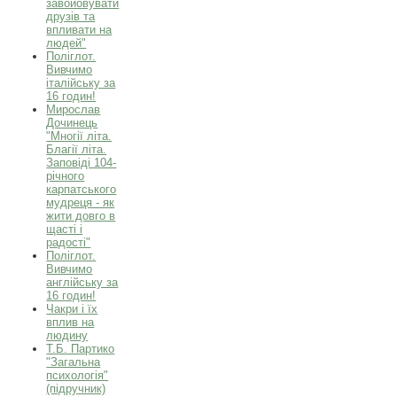
завойовувати
друзів та
впливати на
людей"
Поліглот.
Вивчимо
італійську за
16 годин!
Мирослав
Дочинець
"Многії літа.
Благії літа.
Заповіді 104-
річного
карпатського
мудреця - як
жити довго в
щасті і
радості"
Поліглот.
Вивчимо
англійську за
16 годин!
Чакри і їх
вплив на
людину
Т.Б. Партико
"Загальна
психологія"
(підручник)