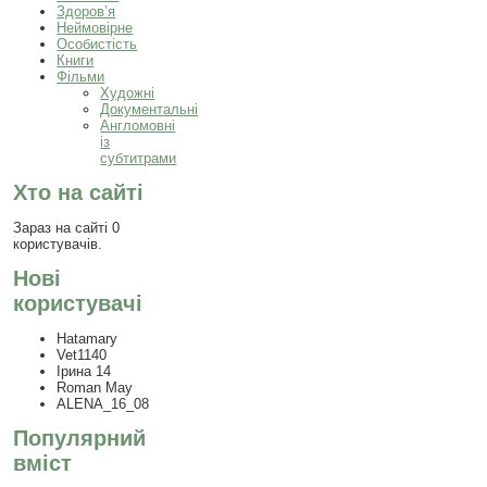
Здоров’я
Неймовірне
Особистість
Книги
Фільми
Художні
Документальні
Англомовні
із
субтитрами
Хто на сайті
Зараз на сайті 0
користувачів.
Нові
користувачі
Hatamary
Vet1140
Ірина 14
Roman May
ALENA_16_08
Популярний
вміст