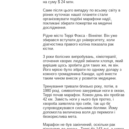
на суму $ 24 млн.
Саме після цього випадку по всьому світу в
різних куточках нашої планети стали
організовувати подібні марафони надії,
покликані збирати пожертви на медичні
дослідження.
Рідне місто Террі Фокса - Вінніпег. Він уже
збирався вступати до університету, коли
діагностика правого коліна показала рак
кістки.
3 роки болісних випробувань, хіміотерапії,
оточення хворих людей змінили хлопця, який
вирішив щось зробити для таких же, як він.
Його мрією було зібрати по одному долару з
кожного громадянина Канади, щоб внести
таким чином внесок у розвиток медицини.
Тренування тривали близько року, потім, в
1980 році, символічно зануривши ноги в океан,
Террі почав марафон. Кожен день він пробігав
42 км. Замість ноги у нього був протез, і
хвороба заявляла про себе, так що біг
супроводжувався сильними болями. Йому
допомогла величезна воля до перемоги і
безкорислива мета.
Марафон не був закінчений, оскільки рак
підступив до легень. Террі біг 143 дні, а через