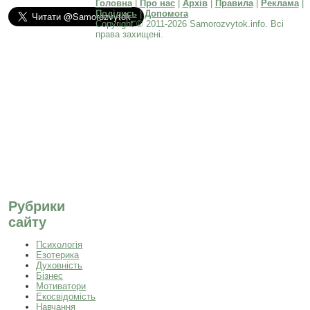
Головна
|
Про нас
|
Архів
|
Правила
|
Реклама
|
Поділись
|
Допомога
Copyright © 2011-2026 Samorozvytok.info. Всі
права захищені.
Рубрики
сайту
Психологія
Езотерика
Духовність
Бізнес
Мотиватори
Екосвідомість
Навчання