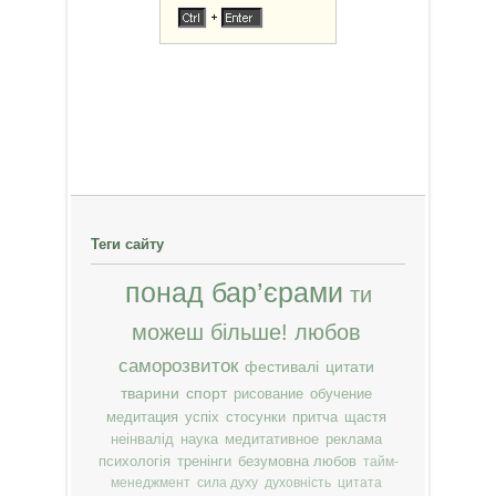
Теги сайту
понад бар’єрами
ти
можеш більше!
любов
саморозвиток
фестивалі
цитати
тварини
спорт
рисование
обучение
медитация
успіх
стосунки
притча
щастя
неінвалід
наука
медитативное
реклама
психологія
тренінги
безумовна любов
тайм-
менеджмент
сила духу
духовність
цитата