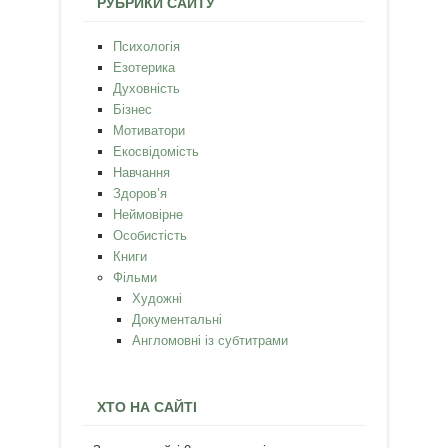
РУБРИКИ САЙТУ
Психологія
Езотерика
Духовність
Бізнес
Мотиватори
Екосвідомість
Навчання
Здоров’я
Неймовірне
Особистість
Книги
Фільми
Художні
Документальні
Англомовні із субтитрами
ХТО НА САЙТІ