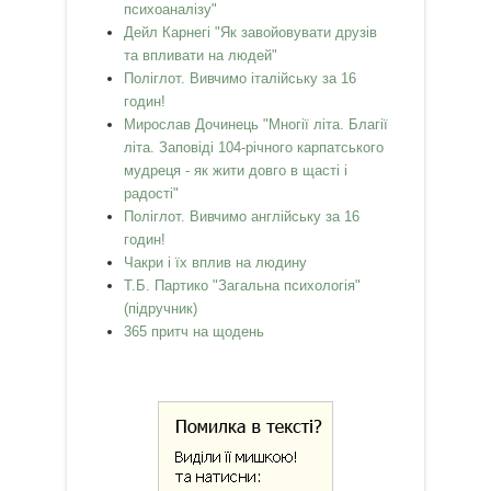
психоаналізу"
Дейл Карнегі "Як завойовувати друзів
та впливати на людей"
Поліглот. Вивчимо італійську за 16
годин!
Мирослав Дочинець "Многії літа. Благії
літа. Заповіді 104-річного карпатського
мудреця - як жити довго в щасті і
радості"
Поліглот. Вивчимо англійську за 16
годин!
Чакри і їх вплив на людину
Т.Б. Партико "Загальна психологія"
(підручник)
365 притч на щодень