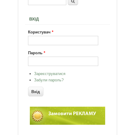
Пошук
Пошукова форма
ВХІД
Користувач
*
Пароль
*
Зареєструватися
Забули пароль?