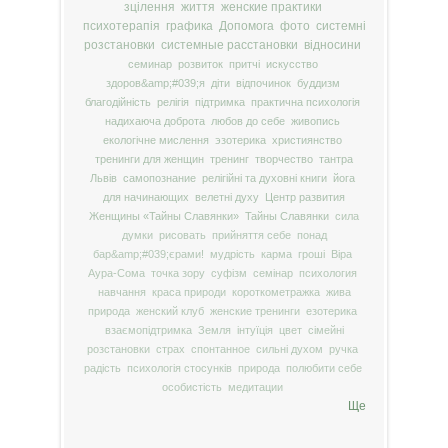
зцілення
життя
женские практики
психотерапія
графика
Допомога
фото
системні
розстановки
системные расстановки
відносини
семинар
розвиток
притчі
искусство
здоров&amp;#039;я
діти
відпочинок
буддизм
благодійність
релігія
підтримка
практична психологія
надихаюча доброта
любов до себе
живопись
екологічне мислення
эзотерика
християнство
тренинги для женщин
тренинг
творчество
тантра
Львів
самопознание
релігійні та духовні книги
йога
для начинающих
велетні духу
Центр развития
Женщины «Тайны Славянки»
Тайны Славянки
сила
думки
рисовать
прийняття себе
понад
бар&amp;#039;єрами!
мудрість
карма
гроші
Віра
Аура-Сома
точка зору
суфізм
семінар
психология
навчання
краса природи
короткометражка
жива
природа
женский клуб
женские тренинги
езотерика
взаємопідтримка
Земля
інтуїція
цвет
сімейні
розстановки
страх
спонтанное
сильні духом
ручка
радість
психологія стосунків
природа
полюбити себе
особистість
медитации
Ще