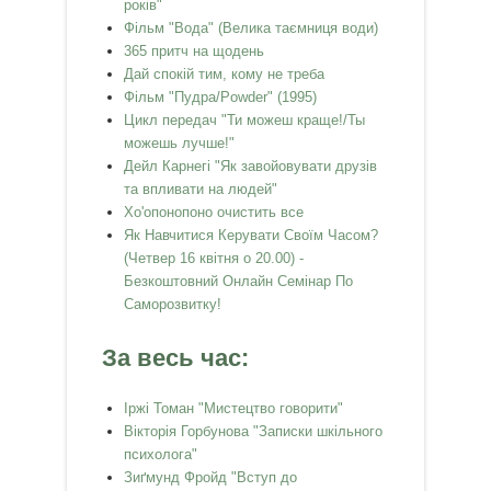
років"
Фільм "Вода" (Велика таємниця води)
365 притч на щодень
Дай спокій тим, кому не треба
Фільм "Пудра/Powder" (1995)
Цикл передач "Ти можеш краще!/Ты
можешь лучше!"
Дейл Карнегі "Як завойовувати друзів
та впливати на людей"
Хо'опонопоно очистить все
Як Навчитися Керувати Своїм Часом?
(Четвер 16 квітня о 20.00) -
Безкоштовний Онлайн Семінар По
Саморозвитку!
За весь час:
Іржі Томан "Мистецтво говорити"
Вікторія Горбунова "Записки шкільного
психолога"
Зиґмунд Фройд "Вступ до