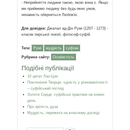
- Неприйняття людини такою, якою вона є. Якщо
ми приймемо людину без будь-яких умов,
ненависть обернеться Любов'ю.
Для довідки:
Джалал ад-Дін Румі (1207 - 1273) -
класик перської поезії, філософ-суфій.
Теги:
Румі
мудрість
суфізм
Рубрики сайту:
Особистість
Подібні публікації
10 цитат Лао-Цзи
Поклоніння Творцю: єдність у різноманітності
– суфійський погляд
Золоте Серце: суфійські практики на кожен
день
Про зрілість душі
Мудрість, пережита на власному досвіді