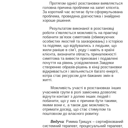
Протягом однієї розстановки виявляється
головна причина проблеми на запит клієнта.
За короткий час встигає бути сформульована
проблема, проведена діагностика і знайдено
хороше рішення.
Результатом виконаної в розстановці
роботи з’являється можливість на практиці
побачити зв’язок симптомів (обмежуючих
особистих якостей та захворювань) з історією
та подіями, що відбувались з людьми, що
жили раніше в сім’ї, роду і навіть в країні
клієнта, визначити область приналежності
симптома та вивести приховані і подавлені
почуття на рівень усвідомлення.Завдяки
створенню образів-рішень в кінці розстановки
відкривається і звільняється багато енергії,
котра стає ресурсом для бажаних змін в
житті.
Можливість участі в розстановках інших
учасників групи в ролі замісника дозволяє
відчути контакт з долею інших людей і
побачити, що у них є причини бути такими,
якими вони є, а також дає можливість
отримати досвід, що стає стимулом та
поштовхом до власного ровитку.
Ведуча
:
Римма Грищук – сертифікований
системний терапевт, процесуальний терапевт,