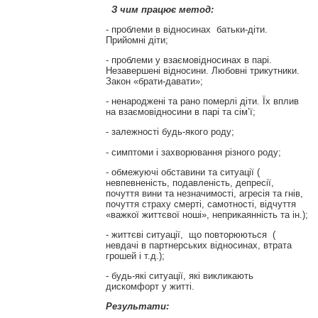
З чим працює метод:
- проблеми в відносинах батьки-діти.
Прийомні діти;
- проблеми у взаємовідносинах в парі.
Незавершені відносини. Любовні трикутники.
Закон «брати-давати»;
- ненароджені та рано померлі діти. Їх вплив
на взаємовідносини в парі та сім’ї;
- залежності будь-якого роду;
- симптоми і захворювання різного роду;
- обмежуючі обставини та ситуації (
невпевненість, подавленість, депресії,
почуття вини та незначимості, агресія та гнів,
почуття страху смерті, самотності, відчуття
«важкої життєвої ноші», неприкаянність та ін.);
- життєві ситуації, що повторюються (
невдачі в партнерських відносинах, втрата
грошей і т.д.);
- будь-які ситуації, які викликають
дискомфорт у житті.
Результати: