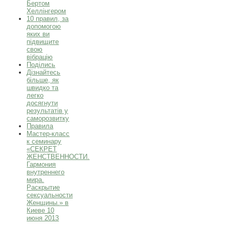
Бертом
Хеллінгером
10 правил, за
допомогою
яких ви
підвищите
свою
вібрацію
Поділись
Дізнайтесь
більше, як
швидко та
легко
досягнути
результатів у
саморозвитку
Правила
Мастер-класс
к семинару
«СЕКРЕТ
ЖЕНСТВЕННОСТИ.
Гармония
внутреннего
мира.
Раскрытие
сексуальности
Женщины.» в
Киеве 10
июня 2013