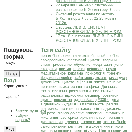
розстановок по Б.Хеллінгеру, Львів.
22 березня.Семінар з системних
розстановок по Б.Хеллінгеру, Львів.
Системні розстановки по методу
Б.Хеллінгера, Львів, 22-23 жовтня
2012р.
1 грудня. ЛЬВІВ. СИСТЕМНІ
РОЗСТАНОВКИ ЗА Б.ХЕЛІНГЕРОМ.
17 та 18 листопада. ЛЬВІВ. СІМЕЙНІ
РОЗСТАНОВКИ ЗА Б.ХЕЛІНГЕРОМ.
Пошукова
Теги сайту
форма
понад бар’єрами
ти можеш більше!
любов
саморозвиток
фестивалі
цитати
тварини
Пошук
спорт
рисование
обучение
медитация
успіх
стосунки
притча
щастя
неінвалід
наука
медитативное
реклама
психологія
тренінги
безумовна любов
тайм-менеджмент
сила духу
Вхід
духовність
цитата
зцілення
життя
женские
Користувач
*
практики
психотерапія
графика
Допомога
фото
системні розстановки
системные
расстановки
відносини
семинар
розвиток
Пароль
*
притчі
искусство
здоров&amp;#039;я
діти
відпочинок
буддизм
благодійність
релігія
підтримка
практична психологія
надихаюча
Зареєструватися
доброта
любов до себе
живопись
екологічне
Забули
мислення
эзотерика
християнство
тренинги
пароль?
для женщин
тренинг
творчество
тантра Львів
самопознание
релігійні та духовні книги
йога
для начинающих
велетні духу
Центр развития