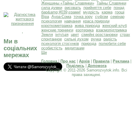
Женщины «Тайны Славянки»
Тайны Славянки
сила думки
рисовать
прийняття себе
понад
бар&amp;#039;єрами!
мудрість
карма
гроші
Віра
Аура-Сома
точка зору
суфізм
семінар
психология
навчання
краса природи
короткометражка
жива природа
женский клуб
женские тренинги
езотерика
взаємопідтримка
Земля
інтуїція
цвет
сімейні розстановки
страх
спонтанное
сильні духом
ручка
радість
Ми в
психологія стосунків
природа
полюбити себе
соціальних
особистість
медитации
Ще
мережах
Головна
|
Про нас
|
Архів
|
Правила
|
Реклама
|
Поділись
|
Допомога
Copyright © 2011-2026 Samorozvytok.info. Всі
права захищені.