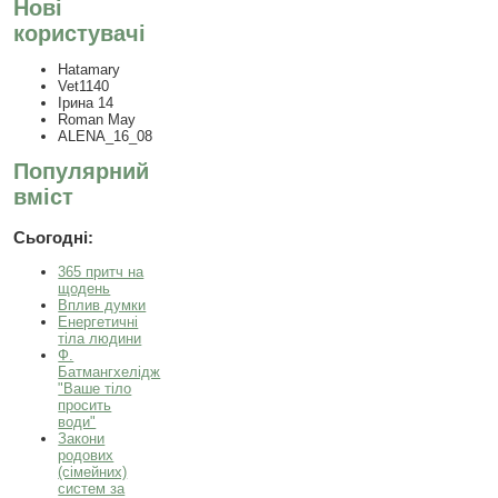
Нові
користувачі
Hatamary
Vet1140
Ірина 14
Roman May
ALENA_16_08
Популярний
вміст
Сьогодні:
365 притч на
щодень
Вплив думки
Енергетичні
тіла людини
Ф.
Батмангхелідж
"Ваше тіло
просить
води"
Закони
родових
(сімейних)
систем за