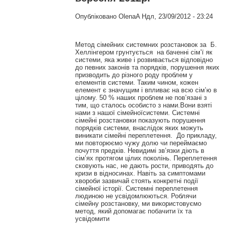
Опубліковано
OlenaA
Ндл, 23/09/2012 - 23:24
Метод сімейних системних розстановок за Б.
Хеллінгером грунтується на баченні сім’ї як
системи, яка живе і розвивається відповідно
до певних законів та порядків, порушення яких
призводить до різного роду проблем у
елементів системи. Таким чином, кожен
елемент є значущим і впливає на всю сім’ю в
цілому. 50 % наших проблем не пов’язані з
тим, що сталось особисто з нами.Вони взяті
нами з нашої сімейноїсистеми. Системні
сімейні розстановки показують порушення
порядків системи, внаслідок яких можуть
виникати сімейні переплетення. До прикладу,
ми повторюємо чужу долю чи переймаємо
почуття предків. Невидимі зв’язки діють в
сім’ях протягом цілих поколінь. Переплетення
сковують нас, не дають рости, приводять до
кризи в відносинах. Навіть за симптомами
хвороби зазвичай стоять конкретні події
сімейної історії. Системні переплетення
людиною не усвідомлюються. Роблячи
сімейну розстановку, ми використовуємо
метод, який допомагає побачити їх та
усвідомити