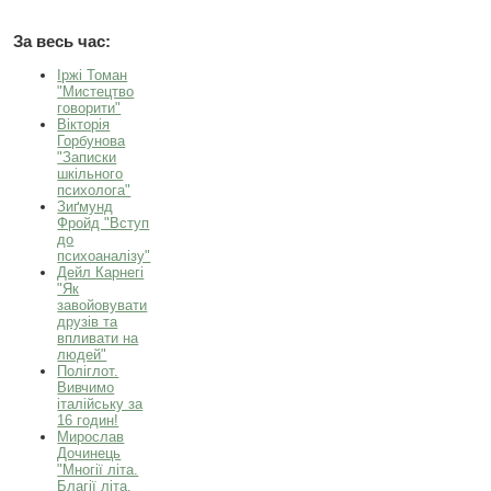
За весь час:
Іржі Томан
"Мистецтво
говорити"
Вікторія
Горбунова
"Записки
шкільного
психолога"
Зиґмунд
Фройд "Вступ
до
психоаналізу"
Дейл Карнегі
"Як
завойовувати
друзів та
впливати на
людей"
Поліглот.
Вивчимо
італійську за
16 годин!
Мирослав
Дочинець
"Многії літа.
Благії літа.