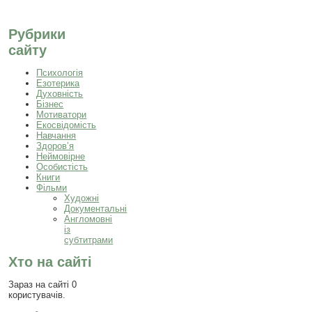
Рубрики
сайту
Психологія
Езотерика
Духовність
Бізнес
Мотиватори
Екосвідомість
Навчання
Здоров’я
Неймовірне
Особистість
Книги
Фільми
Художні
Документальні
Англомовні
із
субтитрами
Хто на сайті
Зараз на сайті 0
користувачів.