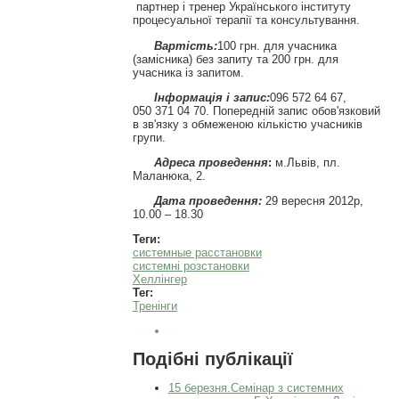
партнер і тренер Українського інституту
процесуальної терапії та консультування.
Вартість:
100 грн. для учасника
(замісника) без запиту та 200 грн. для
учасника із запитом.
Інформація і запис:
096 572 64 67,
050 371 04 70. Попередній запис обов'язковий
в зв'язку з обмеженою кількістю учасників
групи.
Адреса проведення
:
м.Львів, пл.
Маланюка, 2.
Дата проведення:
29 вересня 2012р,
10.00 – 18.30
Теги:
системные расстановки
системні розстановки
Хеллінгер
Тег:
Тренінги
Подібні публікації
15 березня.Семінар з системних