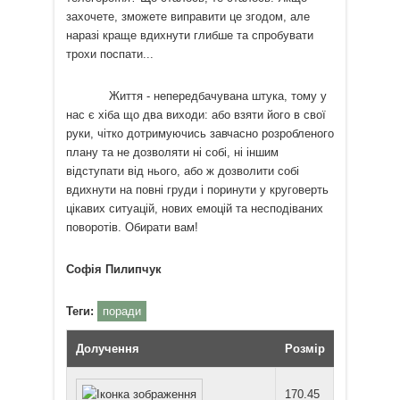
захочете, зможете виправити це згодом, але
наразі краще вдихнути глибше та спробувати
трохи поспати...
Життя - непередбачувана штука, тому у
нас є хіба що два виходи: або взяти його в свої
руки, чітко дотримуючись завчасно розробленого
плану та не дозволяти ні собі, ні іншим
відступати від нього, або ж дозволити собі
вдихнути на повні груди і поринути у круговерть
цікавих ситуацій, нових емоцій та несподіваних
поворотів. Обирати вам!
Софія Пилипчук
Теги:
поради
Долучення
Розмір
170.45