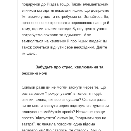
подарунки до Різдва тощо. Таким елемантарним
вчинком ми здатні показати іншим, що довіряємо
їм, віримо у них та потребуємо їх. Зізнайтесь-бо,
прагненення контролювати переповнює нас ще й
тому, що ми хочемо завжди бути у центрі уваги,
потребуємо похвали та вдячності. Але
замисліться на хвилинку й про інших людей: їм
також хочеться відчути себе необхідним. Дайте
їм шанс.
Забудьте про стрес, хвилювання та
безсонні ночі
Скільки разів ви не могли заснути через те, що
раз за разом “прокручували” в голові ті події,
вчинки, слова, які все зіпсували? Скільки разів
ви не могли заснути через надокучливі думки чи
планування майбутніх кроків? Невже не краще
просто “відпустити” ситуацію, “подумати про це
завтра”, як любила говорити одна відома
телегероїня? Що сталось, те сталось. Якщо