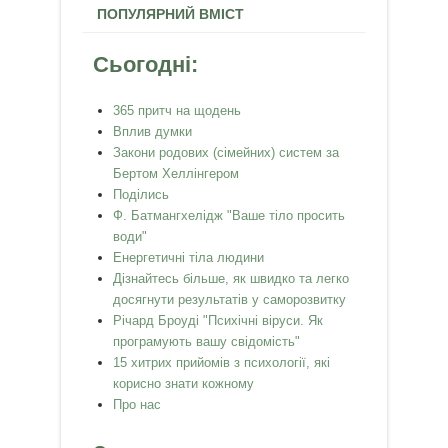
ПОПУЛЯРНИЙ ВМІСТ
Сьогодні:
365 притч на щодень
Вплив думки
Закони родових (сімейних) систем за
Бертом Хеллінгером
Поділись
Ф. Батмангхелідж "Ваше тіло просить
води"
Енергетичні тіла людини
Дізнайтесь більше, як швидко та легко
досягнути результатів у саморозвитку
Річард Броуді "Психічні віруси. Як
програмують вашу свідомість"
15 хитрих прийомів з психології, які
корисно знати кожному
Про нас