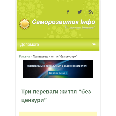
Головна
» Три переваги життя “без цензури”
Ви є тут
Три переваги життя “без
цензури”