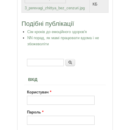
КБ
3_perevagi_zhittya_bez_cenzuri.jpg
Подібні публікації
Сім кроків до емоційного здоров'я
NN порад, як мамі працювати вдома і не
збожеволіти
Пошук
Пошукова форма
ВХІД
Користувач
*
Пароль
*