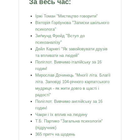
За весь час:
Іржі Томан "Мистецтво говорити"
Вікторія Горбунова "Записки шкільного
психолога"
Зиґмунд Фройд "Вступ до
психоаналізу"
Дейл Карнегі "Як завойовувати друзів
та впливати на людей"
Поліглот. Вивчимо італійську за 16
годин!
Мирослав Дочинець "Многії літа. Благії
літа. Заповіді 104-річного карпатського
мудреця - як жити довго в щасті і
радості"
Поліглот. Вивчимо англійську за 16
годин!
Чакри і їх вплив на людину
Т.Б. Партико "Загальна психологія"
(підручник)
365 притч на щодень