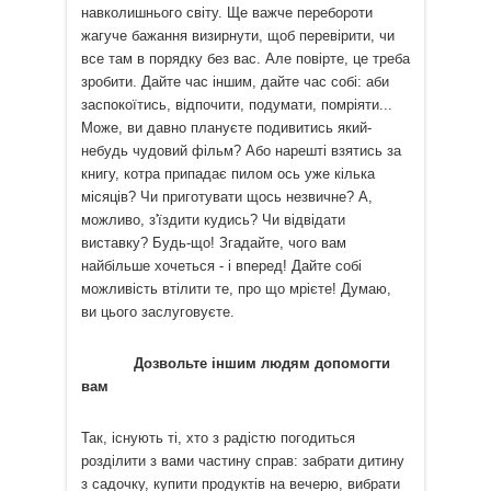
навколишнього світу. Ще важче перебороти
жагуче бажання визирнути, щоб перевірити, чи
все там в порядку без вас. Але повірте, це треба
зробити. Дайте час іншим, дайте час собі: аби
заспокоїтись, відпочити, подумати, помріяти...
Може, ви давно плануєте подивитись який-
небудь чудовий фільм? Або нарешті взятись за
книгу, котра припадає пилом ось уже кілька
місяців? Чи приготувати щось незвичне? А,
можливо, з'їздити кудись? Чи відвідати
виставку? Будь-що! Згадайте, чого вам
найбільше хочеться - і вперед! Дайте собі
можливість втілити те, про що мрієте! Думаю,
ви цього заслуговуєте.
Дозвольте іншим людям допомогти
вам
Так, існують ті, хто з радістю погодиться
розділити з вами частину справ: забрати дитину
з садочку, купити продуктів на вечерю, вибрати