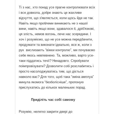
Ті з нас, хто понад усе прагне контролювати всіх
і все довкола, добре знають це жахливе
відчуття, що з'являється, коли щось йде не так.
Навіть якщо проблеми виникають не з нашої
вини, навіть якщо вони, здавалося б, дріб'язкові,
ця злість, немов вогонь, пече нас зсередини. І
хоч і розуміємо, що не усе можна передбачити,
продумати та виконати ідеально, все ж, коли з
рук вислизають “віжки контролю”, ми почуваємо
себе якось невпевнено. Та, можливо, варто усе-
таки піддатись течії? Ненадовго. Спробувати
поімпровізувати? Дозволити собі розслабитись і
просто насолоджуватись тим, що діється
навколо вас? Для того, щоб така “зміна амплуа”
минула якомога “безболісніше”, пропоную
прислухатись до кількох маленьких порад.
Приділіть час собі самому
Розумію, нелегко закрити двері до