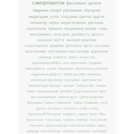
саморозвиток
фестивалі
цитати
тварини
спорт
рисование
обучение
медитация
успіх
стосунки
притча
щастя
неінвалід
наука
медитативное
реклама
психологія
тренінги
безумовна любов
тайм-
менеджмент
сила духу
духовність
цитата
зцілення
життя
женские практики
психотерапія
графика
Допомога
фото
системні
розстановки
системные расстановки
відносини
семинар
розвиток
притчі
искусство
здоров&amp;#039;я
діти
відпочинок
буддизм
благодійність
релігія
підтримка
практична психологія
надихаюча доброта
любов до себе
живопись
екологічне мислення
эзотерика
християнство
тренинги для женщин
тренинг
творчество
тантра
Львів
самопознание
релігійні та духовні книги
йога
для начинающих
велетні духу
Центр развития
Женщины «Тайны Славянки»
Тайны Славянки
сила
думки
рисовать
прийняття себе
понад
бар&amp;#039;єрами!
мудрість
карма
гроші
Віра
Аура-Сома
точка зору
суфізм
семінар
психология
навчання
краса природи
короткометражка
жива
природа
женский клуб
женские тренинги
езотерика