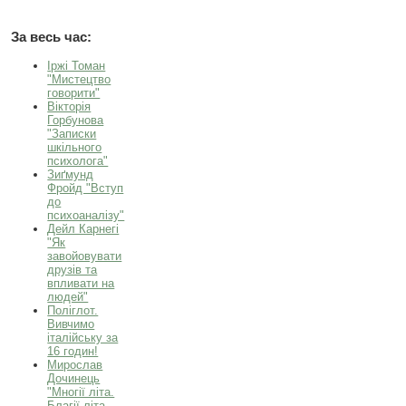
За весь час:
Іржі Томан
"Мистецтво
говорити"
Вікторія
Горбунова
"Записки
шкільного
психолога"
Зиґмунд
Фройд "Вступ
до
психоаналізу"
Дейл Карнегі
"Як
завойовувати
друзів та
впливати на
людей"
Поліглот.
Вивчимо
італійську за
16 годин!
Мирослав
Дочинець
"Многії літа.
Благії літа.