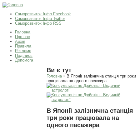
Саморозвиток Інфо Facebook
Саморозвиток Інфо Twitter
Саморозвиток Інфо RSS
Головна
Про нас
Архів
Правила
Реклама
Поділись
Допомога
Ви є тут
Головна
» В Японії залізнична станція три роки
працювала на одного пасажира
В Японії залізнична станція
три роки працювала на
одного пасажира