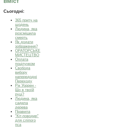
вміст
Сьогодні:
365 притч на
щодень
Людина, яка
розсмішила
смерть
Як додати
зображення?
ОРАТОРСЬКЕ
МИСТЕЦТВО
Оплата
поцілунком
Свобода
вибору
напередодні
Переходу
Рік Уоррен -
Що в твоїй
руці?
Людина, яка
садила
дерева
Правила
"Кіт-поводир"
для сліпого
пса