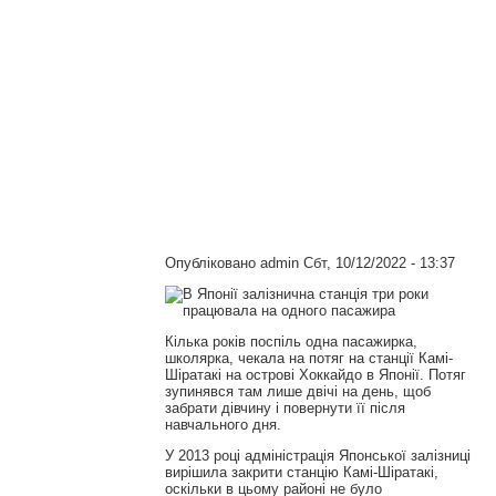
Опубліковано
admin
Сбт, 10/12/2022 - 13:37
Кілька років поспіль одна пасажирка,
школярка, чекала на потяг на станції Камі-
Шіратакі на острові Хоккайдо в Японії. Потяг
зупинявся там лише двічі на день, щоб
забрати дівчину і повернути її після
навчального дня.
У 2013 році адміністрація Японської залізниці
вирішила закрити станцію Камі-Шіратакі,
оскільки в цьому районі не було