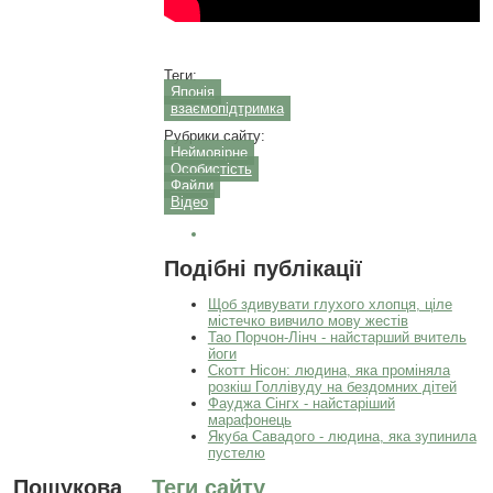
Теги:
Японія
взаємопідтримка
Рубрики сайту:
Неймовірне
Особистість
Файли
Відео
Подібні публікації
Щоб здивувати глухого хлопця, ціле
містечко вивчило мову жестів
Тао Порчон-Лінч - найстарший вчитель
йоги
Скотт Нісон: людина, яка проміняла
розкіш Голлівуду на бездомних дітей
Фауджа Сінгх - найстаріший
марафонець
Якуба Савадого - людина, яка зупинила
пустелю
Пошукова
Теги сайту