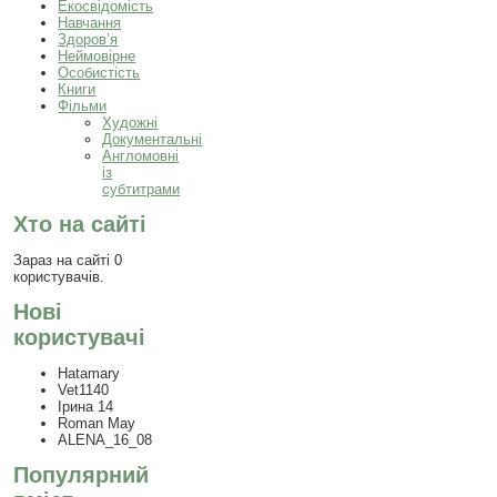
Екосвідомість
Навчання
Здоров’я
Неймовірне
Особистість
Книги
Фільми
Художні
Документальні
Англомовні
із
субтитрами
Хто на сайті
Зараз на сайті 0
користувачів.
Нові
користувачі
Hatamary
Vet1140
Ірина 14
Roman May
ALENA_16_08
Популярний