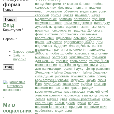
форма
понад бар’єрами
ти можеш більше!
любов
саморозвиток
фестивалі
цитати
тварини
Пошук
спорт
рисование
обучение
медитация
успіх
стосунки
притча
щастя
неінвалід
наука
медитативное
реклама
психологія
тренінги
безумовна любов
тайм-менеджмент
сила духу
Вхід
духовність
цитата
зцілення
життя
женские
Користувач
*
практики
психотерапія
графика
Допомога
фото
системні розстановки
системные
расстановки
відносини
семинар
розвиток
Пароль
*
притчі
искусство
здоров&amp;#039;я
діти
відпочинок
буддизм
благодійність
релігія
підтримка
практична психологія
надихаюча
Зареєструватися
доброта
любов до себе
живопись
екологічне
Забули
мислення
эзотерика
християнство
тренинги
пароль?
для женщин
тренинг
творчество
тантра Львів
самопознание
релігійні та духовні книги
йога
для начинающих
велетні духу
Центр развития
Женщины «Тайны Славянки»
Тайны Славянки
сила думки
рисовать
прийняття себе
понад
бар&amp;#039;єрами!
мудрість
карма
гроші
Віра
Аура-Сома
точка зору
суфізм
семінар
психология
навчання
краса природи
короткометражка
жива природа
женский клуб
женские тренинги
езотерика
взаємопідтримка
Земля
інтуїція
цвет
сімейні розстановки
страх
спонтанное
сильні духом
ручка
радість
Ми в
психологія стосунків
природа
полюбити себе
соціальних
особистість
медитации