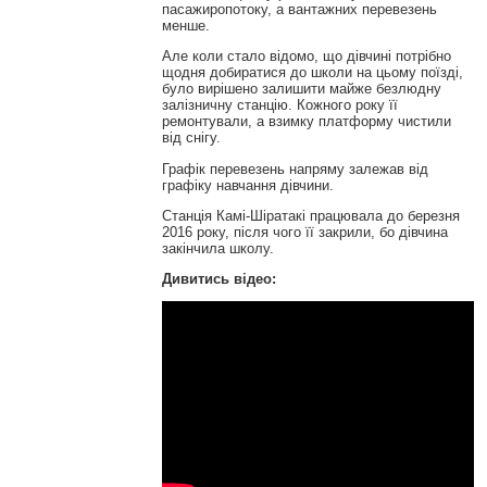
пасажиропотоку, а вантажних перевезень
менше.
Але коли стало відомо, що дівчині потрібно
щодня добиратися до школи на цьому поїзді,
було вирішено залишити майже безлюдну
залізничну станцію. Кожного року її
ремонтували, а взимку платформу чистили
від снігу.
Графік перевезень напряму залежав від
графіку навчання дівчини.
Станція Камі-Шіратакі працювала до березня
2016 року, після чого її закрили, бо дівчина
закінчила школу.
Дивитись відео: