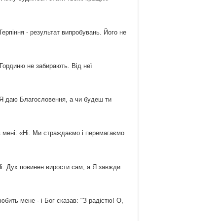
 Терпіння - результат випробувань. Його не
 Гординю не забирають. Від неї
. Я даю Благословення, а чи будеш ти
в мені: «Ні. Ми страждаємо і перемагаємо
Ні. Дух повинен вирости сам, а Я завжди
бить мене - і Бог сказав: "З радістю! О,