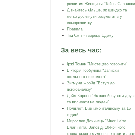
развития Женщины "Тайны Славянки
Дізнайтесь більше, як швидко та
легко досягнути результатів у
саморозвитку
Правила
Тім Сміт - творець Едему
За весь час:
Іржі Томан "Мистецтво говорити"
Вікторія Горбунова "Записки
шкільного психолога"
Зиґмунд Фройд "Вступ до
психоаналізу"
Дейл Карнегі "Як завойовувати друзі
та впливати на людей"
Поліглот. Вивчимо італійську за 16
годин!
Мирослав Дочинець "Многії літа.
Благії літа. Заповіді 104-річного
карпатського мудреця - як жити довг