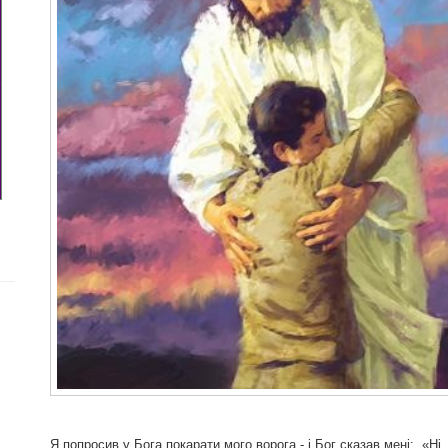
Я попросив у Бога покарати мого ворога - і Бог сказав мені: «Н