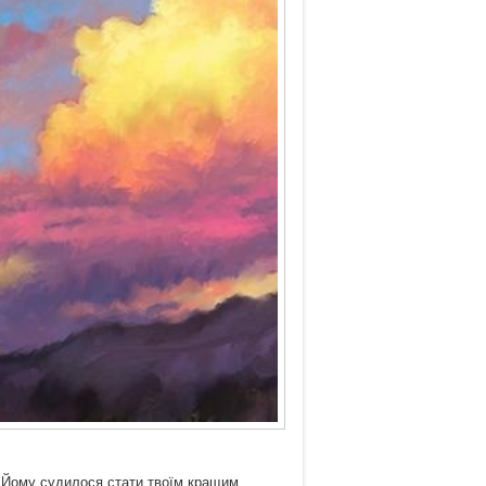
і. Йому судилося стати твоїм кращим