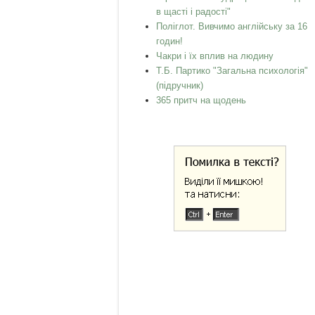
в щасті і радості"
Поліглот. Вивчимо англійську за 16
годин!
Чакри і їх вплив на людину
Т.Б. Партико "Загальна психологія"
(підручник)
365 притч на щодень