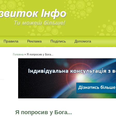
Правила
Реклама
Поділись
Допомога
Головна
» Я попросив у Бога...
Ви є тут
Я попросив у Бога...