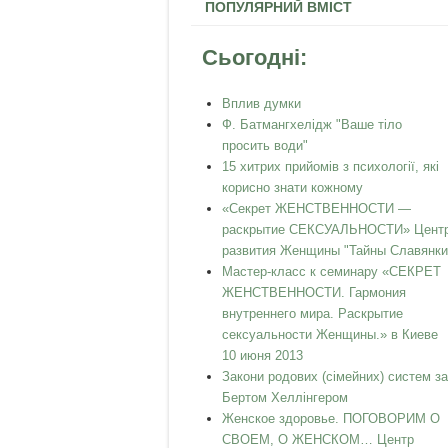
ПОПУЛЯРНИЙ ВМІСТ
Сьогодні:
Вплив думки
Ф. Батмангхелідж "Ваше тіло
просить води"
15 хитрих прийомів з психології, які
корисно знати кожному
«Секрет ЖЕНСТВЕННОСТИ —
раскрытие СЕКСУАЛЬНОСТИ» Цент
развития Женщины "Тайны Славянки
Мастер-класс к семинару «СЕКРЕТ
ЖЕНСТВЕННОСТИ. Гармония
внутреннего мира. Раскрытие
сексуальности Женщины.» в Киеве
10 июня 2013
Закони родових (сімейних) систем за
Бертом Хеллінгером
Женское здоровье. ПОГОВОРИМ О
СВОЕМ, О ЖЕНСКОМ… Центр