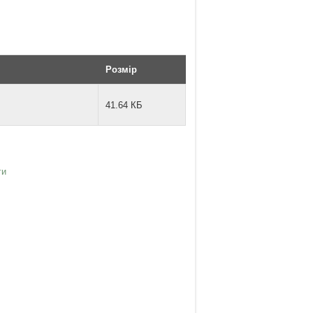
Розмір
41.64 КБ
ги