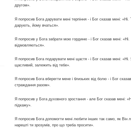
другом».
Я попросив Бога дарувати мені терпіння - і Бог сказав мені: «Ні.
дарують, йому вчаться».
Я попросив у Бога забрати мою гординю - і Бог сказав мені: «Ні.
відмовляються».
Я попросив Бога подарувати мені щастя - і Бог сказав мені: «Ні
щасливий, залежить від тебе».
Я попросив Бога вберегти мене і близьких від болю - і Бог сказа
страждання разом».
Я попросив у Бога духовного зростання - але Бог сказав мені: «
підкажу».
Я попросив Бога допомогти мені любити інших так само, як Він лю
нарешті ти зрозумів, про що треба просити».