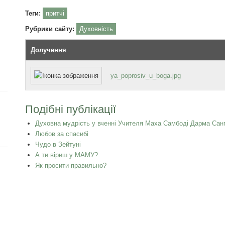
Теги:
притчі
Рубрики сайту:
Духовність
Долучення
ya_poprosiv_u_boga.jpg
Подібні публікації
Духовна мудрість у вченні Учителя Маха Самбоді Дарма Сан
Любов за спасибі
Чудо в Зейтуні
А ти віриш у МАМУ?
Як просити правильно?