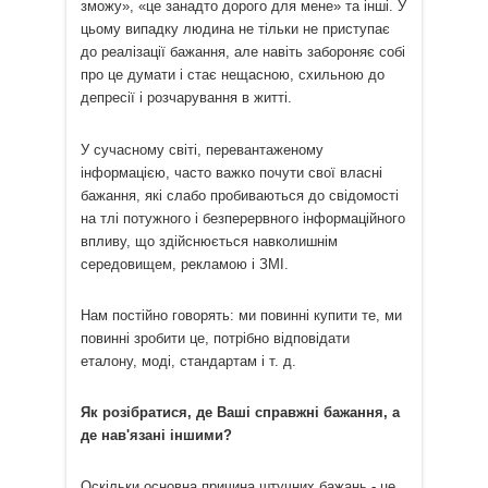
зможу», «це занадто дорого для мене» та інші. У
цьому випадку людина не тільки не приступає
до реалізації бажання, але навіть забороняє собі
про це думати і стає нещасною, схильною до
депресії і розчарування в житті.
У сучасному світі, перевантаженому
інформацією, часто важко почути свої власні
бажання, які слабо пробиваються до свідомості
на тлі потужного і безперервного інформаційного
впливу, що здійснюється навколишнім
середовищем, рекламою і ЗМІ.
Нам постійно говорять: ми повинні купити те, ми
повинні зробити це, потрібно відповідати
еталону, моді, стандартам і т. д.
Як розібратися, де Ваші справжні бажання, а
де нав'язані іншими?
Оскільки основна причина штучних бажань - це