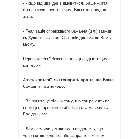
- Якщо від цієї ідеї відмовитися, Ваше життя
стане трохи спустошеним, Вам стане нудно
жити.
- Реалізація справжнього бажання (цілі) завжди
відбувається легко, Світ ніби допомагає Вам у
цьому.
Перевірте свої бажання на відповідність цим
критеріям.
А ось критерії, які говорять про те, що Ваше
бажання помилкове:
- Ви робите це тільки тому, що так роблять всі,
це модно, престижно або Ваш статус схиляє
Вас до цього.
- Вам вселили установку в свідомість, що
«справжній чоловік» або «справжня жінка»