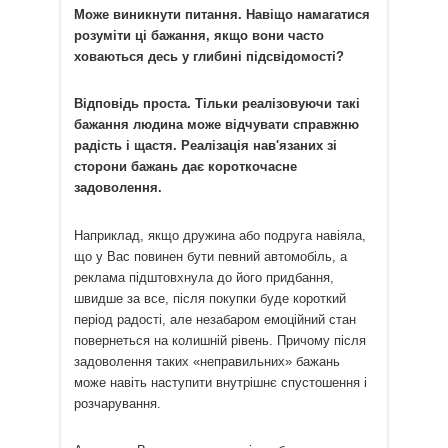
Може виникнути питання. Навіщо намагатися
розуміти ці бажання, якщо вони часто
ховаються десь у глибині підсвідомості?
Відповідь проста. Тільки реалізовуючи такі
бажання людина може відчувати справжню
радість і щастя. Реалізація нав'язаних зі
сторони бажань дає короткочасне
задоволення.
Наприклад, якщо дружина або подруга навіяла,
що у Вас повинен бути певний автомобіль, а
реклама підштовхнула до його придбання,
швидше за все, після покупки буде короткий
період радості, але незабаром емоційний стан
повернеться на колишній рівень. Причому після
задоволення таких «неправильних» бажань
може навіть наступити внутрішнє спустошення і
розчарування.