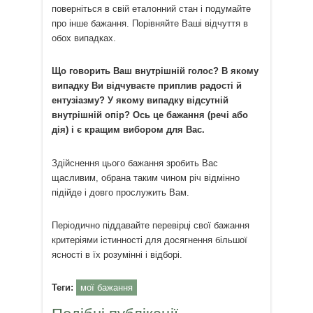
поверніться в свій еталонний стан і подумайте
про інше бажання. Порівняйте Ваші відчуття в
обох випадках.
Що говорить Ваш внутрішній голос? В якому
випадку Ви відчуваєте приплив радості й
ентузіазму? У якому випадку відсутній
внутрішній опір? Ось це бажання (речі або
дія) і є кращим вибором для Вас.
Здійснення цього бажання зробить Вас
щасливим, обрана таким чином річ відмінно
підійде і довго прослужить Вам.
Періодично піддавайте перевірці свої бажання
критеріями істинності для досягнення більшої
ясності в їх розумінні і відборі.
Теги:
мої бажання