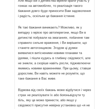
Але якщо Ви з дитинства мріяли брати участь у
гонках на автомобілях, то реалізація такого
бажання довго буде приносити Вам задоволення
і радість, оскільки це бажання істинне.
Як такі бажання виникають? Можливо, як у
випадку з мрією про автоперегони, якщо Ви в
дитинстві побували на змаганнях, побачене там
справило сильне враження, і Ви вирішили, що
станете автогонщиком. Згодом ці думки
виявилися витісненими новими планами та
ідеями, і пішли кудись в глибину свідомості, але
не зникли, а скоріше навіть росли, підживлюючи
якимись новими враженнями. При цьому, ставши
дорослим, Ви навіть можете не розуміти, що
таке бажання в Вас живе.
Відмова від своїх бажань може відбутися і через
страх не реалізувати їх або боязньвідчути ту
біль, яку це може принести, або якщо у
свідомості присутня невірна установка що «я не