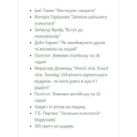
Іржі Томан "Мистецтво говорити"
Вікторія Горбунова "Записки шкільного
психолога"
Зиґмунд Фройд "Вступ до
психоаналізу"
Дейл Карнегі "Як завойовувати друзів
та впливати на людей"
Поліглот. Вивчимо італійську за 16
годин!
Мирослав Дочинець "Многії літа. Благії
літа. Заповіді 104-річного карпатського
мудреця - як жити довго в щасті і
радості"
Поліглот. Вивчимо англійську за 16
годин!
Чакри і їх вплив на людину
Т.Б. Партико "Загальна психологія"
(підручник)
365 притч на щодень