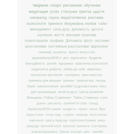
тварини
спорт
рисование
обучение
медитация
успіх
стосунки
притча
щастя
неінвалід
наука
медитативное
реклама
психологія
тренінги
безумовна любов
тайм-
менеджмент
сила духу
духовність
цитата
зцілення
життя
женские практики
психотерапія
графика
Допомога
фото
системні
розстановки
системные расстановки
відносини
семинар
розвиток
притчі
искусство
здоров&amp;#039;я
діти
відпочинок
буддизм
благодійність
релігія
підтримка
практична психологія
надихаюча доброта
любов до себе
живопись
екологічне мислення
эзотерика
християнство
тренинги для женщин
тренинг
творчество
тантра
Львів
самопознание
релігійні та духовні книги
йога
для начинающих
велетні духу
Центр развития
Женщины «Тайны Славянки»
Тайны Славянки
сила
думки
рисовать
прийняття себе
понад
бар&amp;#039;єрами!
мудрість
карма
гроші
Віра
Аура-Сома
точка зору
суфізм
семінар
психология
навчання
краса природи
короткометражка
жива
природа
женский клуб
женские тренинги
езотерика
взаємопідтримка
Земля
інтуїція
цвет
сімейні