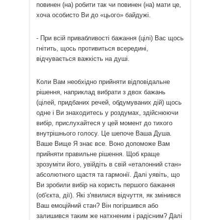
повинен (на) робити так чи повинен (на) мати це,
хоча особисто Ви до «цього» байдужі.
- При всій привабливості бажання (цілі) Вас щось
гнітить, щось противиться всередині,
відчувається важкість на душі.
Коли Вам необхідно прийняти відповідальне
рішення, наприклад вибрати з двох бажань
(цілей, придбаних речей, обдумуваних дій) щось
одне і Ви знаходитесь у роздумах, здійснюючи
вибір, прислухайтеся у цей момент до тихого
внутрішнього голосу. Це шепоче Ваша Душа.
Ваше Вище Я знає все. Воно допоможе Вам
прийняти правильне рішення. Щоб краще
зрозуміти його, увійдіть в свій «еталонний стан»
абсолютного щастя та гармонії. Далі уявіть, що
Ви зробили вибір на користь першого бажання
(об'єкта, дії). Які з'явилися відчуття, як змінився
Ваш емоційний стан? Він погіршився або
залишився таким же натхненим і радісним? Далі