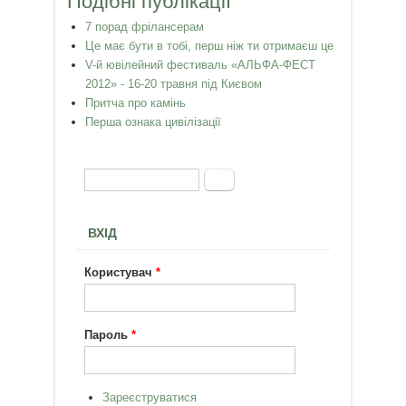
Подібні публікації
7 порад фрілансерам
Це має бути в тобі, перш ніж ти отримаєш це
V-й ювілейний фестиваль «АЛЬФА-ФЕСТ
2012» - 16-20 травня під Києвом
Притча про камінь
Перша ознака цивілізації
Пошук
Пошукова форма
ВХІД
Користувач
*
Пароль
*
Зареєструватися