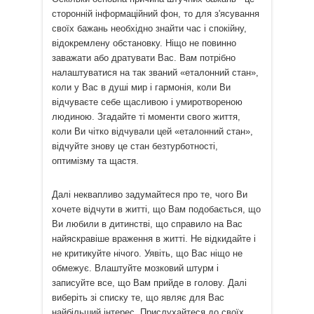
сторонній інформаційний фон, то для з'ясування
своїх бажань необхідно знайти час і спокійну,
відокремлену обстановку. Ніщо не повинно
заважати або дратувати Вас. Вам потрібно
налаштуватися на так званий «еталонний стан»,
коли у Вас в душі мир і гармонія, коли Ви
відчуваєте себе щасливою і умиротвореною
людиною. Згадайте ті моменти свого життя,
коли Ви чітко відчували цей «еталонний стан»,
відчуйте знову це стан безтурботності,
оптимізму та щастя.
Далі неквапливо задумайтеся про те, чого Ви
хочете відчути в житті, що Вам подобається, що
Ви любили в дитинстві, що справило на Вас
найяскравіше враження в житті. Не відкидайте і
не критикуйте нічого. Уявіть, що Вас ніщо не
обмежує. Влаштуйте мозковий штурм і
записуйте все, що Вам прийде в голову. Далі
виберіть зі списку те, що являє для Вас
найбільший інтерес. Прислухайтеся до своїх