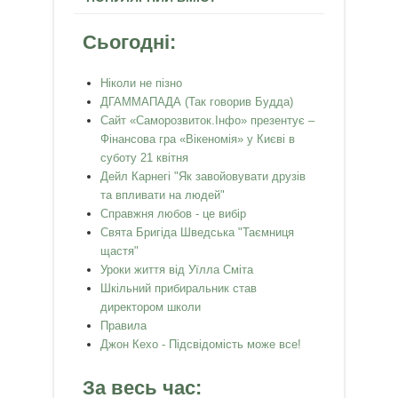
Сьогодні:
Ніколи не пізно
ДГАММАПАДА (Так говорив Будда)
Сайт «Саморозвиток.Інфо» презентує –
Фінансова гра «Вікеномія» у Києві в
суботу 21 квітня
Дейл Карнегі "Як завойовувати друзів
та впливати на людей"
Справжня любов - це вибір
Свята Бригіда Шведська "Таємниця
щастя"
Уроки життя від Уїлла Сміта
Шкільний прибиральник став
директором школи
Правила
Джон Кехо - Підсвідомість може все!
За весь час: