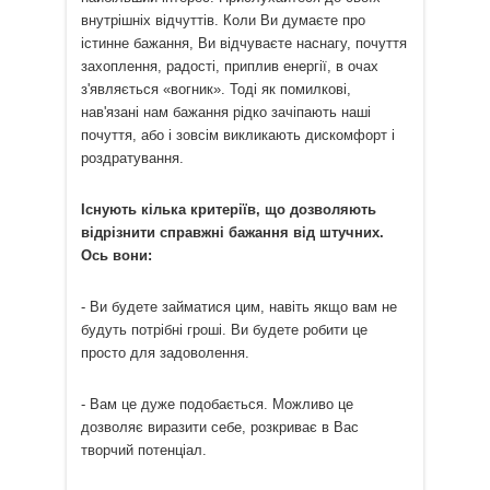
внутрішніх відчуттів. Коли Ви думаєте про
істинне бажання, Ви відчуваєте наснагу, почуття
захоплення, радості, приплив енергії, в очах
з'являється «вогник». Тоді як помилкові,
нав'язані нам бажання рідко зачіпають наші
почуття, або і зовсім викликають дискомфорт і
роздратування.
Існують кілька критеріїв, що дозволяють
відрізнити справжні бажання від штучних.
Ось вони:
- Ви будете займатися цим, навіть якщо вам не
будуть потрібні гроші. Ви будете робити це
просто для задоволення.
- Вам це дуже подобається. Можливо це
дозволяє виразити себе, розкриває в Вас
творчий потенціал.