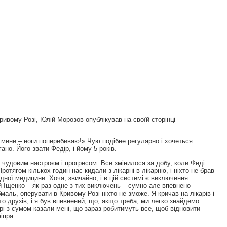
ривому Розі, Юлій Морозов опублікував на своїй сторінці
д мене – ноги поперебиваю!» Чую подібне регулярно і хочеться
гано. Його звати Федір, і йому 5 років.
чудовим настроєм і прогресом. Все змінилося за добу, коли Феді
ротягом кількох годин нас кидали з лікарні в лікарню, і ніхто не брав
дної медицини. Хоча, звичайно, і в цій системі є виключення.
ій Іщенко – як раз одне з тих виключень – сумно але впевнено
аль, оперувати в Кривому Розі ніхто не зможе. Я кричав на лікарів і
о друзів, і я був впевнений, що, якщо треба, ми легко знайдемо
і з сумом казали мені, що зараз робитимуть все, щоб відновити
іпра.