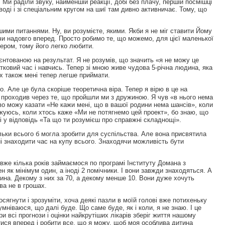
Ми раділи звуку, найменшій реакції, добі без плачу, першій посмішці
воді і зі спеціальним кругом на шиї там дивно активничає. Тому, що
шими питаннями. Ну, ви розумієте, якими. Якби я не міг ставити Йому
ючи надовго вперед. Просто робимо те, що можемо, для цієї маленької
тером, тому його легко любити.
нтованою на результат. Я не розумів, що значить «я не можу це
ковий час і навчись. Тепер зі мною живе чудова 5-річна людина, яка
их також мені тепер легше приймати.
. Але це була скоріше теоретична віра. Тепер я вірю в це на
не проходив через те, що пройшли ми з дружиною. Я чув «в нього нема
во можу казати «Не кажи мені, що в вашої родини нема шансів», коли
уюсь, коли хтось каже «Ми не потягнемо цей проект», бо знаю, що
ені у відповідь «Та що ти розумієш про справжні складнощі».
льки всього б могла зробити для суспільства. Але вона присвятила
і знаходити час на купу всього. Знаходячи можливість бути
же кілька років займаємося по програмі Інституту Домана з
н як мінімум один, а іноді 2 помічники. І вони завжди знаходяться. А
на. Декому з них за 70, а декому менше 10. Вони дуже хочуть
ва не в грошах.
осягнути і зрозуміти, хоча деякі пазли в моїй голові вже потихеньку
умніваюся, що далі буде. Що саме буде, як і коли, я не знаю. І це
 всі прогнози і оцінки найкрутіших лікарів зберіг життя нашому
тися вперед і робити все, що я можу, щоб моя особлива дитина