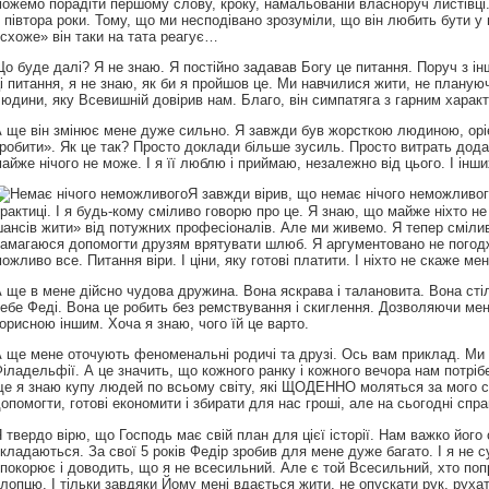
ожемо порадіти першому слову, кроку, намальованій власноруч листівці. 
 півтора роки. Тому, що ми несподівано зрозуміли, що він любить бути у 
схоже» він таки на тата реагує…
о буде далі? Я не знаю. Я постійно задавав Богу це питання. Поруч з ін
і питання, я не знаю, як би я пройшов це. Ми навчилися жити, не плану
юдини, яку Всевишній довірив нам. Благо, він симпатяга з гарним харак
 ще він змінює мене дуже сильно. Я завжди був жорсткою людиною, оріє
робити». Як це так? Просто доклади більше зусиль. Просто витрать додат
айже нічого не може. І я її люблю і приймаю, незалежно від цього. І інш
Я завжди вірив, що немає нічого неможливого
рактиці. І я будь-кому сміливо говорю про це. Я знаю, що майже ніхто 
ансів жити» від потужних професіоналів. Але ми живемо. Я тепер сміли
амагаюся допомогти друзям врятувати шлюб. Я аргументовано не погодж
ожливо все. Питання віри. І ціни, яку готові платити. І ніхто не скаже м
 ще в мене дійсно чудова дружина. Вона яскрава і талановита. Вона сті
ебе Феді. Вона це робить без ремствування і скиглення. Дозволяючи мен
орисною іншим. Хоча я знаю, чого їй це варто.
 ще мене оточують феноменальні родичі та друзі. Ось вам приклад. Ми в
іладельфії. А це значить, що кожного ранку і кожного вечора нам потрібе
е я знаю купу людей по всьому світу, які ЩОДЕННО моляться за мого си
опомогти, готові економити і збирати для нас гроші, але на сьогодні спра
 твердо вірю, що Господь має свій план для цієї історії. Нам важко його 
кладаються. За свої 5 років Федір зробив для мене дуже багато. І я не с
покорює і доводить, що я не всесильний. Але є той Всесильний, хто попри
лопцю. І тільки завдяки Йому мені вдається жити, не опускати рук, руха