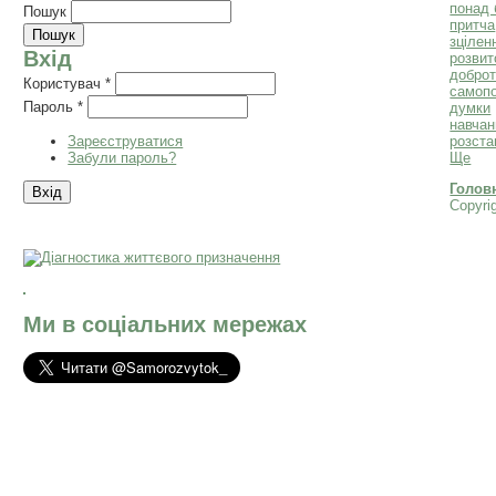
понад 
Пошук
притча
зцілен
Вхід
розвит
добро
Користувач
*
самоп
Пароль
*
думки
навчан
Зареєструватися
розста
Забули пароль?
Ще
Голов
Copyri
Ми в соціальних мережах