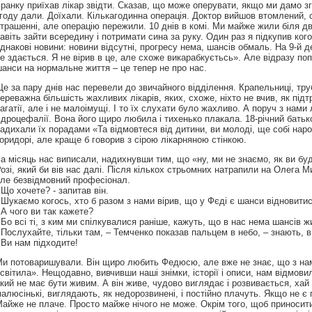
ранку приїхав лікар звідти. Сказав, що може оперувати, якщо ми дамо зго
году дали. Доїхали. Кількагодинна операція. Доктор вийшов втомлений, 
трашенні, але операцію пережили. 10 днів в комі. Ми майже жили біля д
авіть зайти всередину і потримати сина за руку. Один раз я підкупив кого
днакові новини: новини відсутні, прогресу нема, шансів обмаль. На 9-й д
е здається. Я не вірив в це, але схоже викарабкуєтьсь». Але відразу по
анси на нормальне життя – це тепер не про нас.
е за пару днів нас перевели до звичайного відділення. Крапельниці, тру
ереважна більшість жахливих лікарів, яких, схоже, ніхто не вчив, як підт
агатії, але і не малоімущі. І то їх слухати було жахливо. А поруч з нам
ідроцефалії. Вона його щиро любила і тихенько плакала. 18-річний батько 
адихали їх порадами «Та відмовтеся від дитини, ви молоді, ще собі наро
оридорі, але краще б говорив з сірою лікарняною стінкою.
а місяць нас виписали, надихнувши тим, що «ну, ми не знаємо, як ви бу
озі, який би вів нас далі. Після кількох стрьомних натрапили на Олега М
ле безвідмовний професіонал.
 Що хочете? - запитав він.
 Шукаємо когось, хто б разом з нами вірив, що у Фєді є шанси відновитися
 А чого ви так кажете?
 Бо всі ті, з ким ми спілкувалися раніше, кажуть, що в нас нема шансів ж
 Послухайте, тільки там, – Темченко показав пальцем в небо, – знають, в 
 Ви нам підходите!
и потоваришували. Він щиро любить Федюсю, але вже не знає, що з нами р
світила». Нещодавно, вивчивши наші знімки, історії і описи, нам відмовил
кий не має бути живим. А він живе, чудово виглядає і розвивається, хай 
алюсінькі, виглядають, як недорозвинені, і постійно плачуть. Якщо не є
айже не плаче. Просто майже нічого не може. Окрім того, щоб приносити 