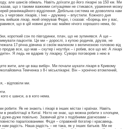
ду, але шансів обмаль. Навіть доїхати до його лікарні за 150 км. Ми
сказав, що з такими важкими ситуаціями не стикався, ураження мозку
верей реанімаційного відділення. Дебільна система не дозволяла нам
сь з чергових лікарів, і Іню – дружину – впустили. Кожного дня
ень вийшов лікар, який оперував Федю, і сказав: «Борець він у вас,
правився, що в цій новині для нас майже нічого хорошого нема, бо
бки, короткий сон по півгодинки, плач, що не зупинявся. А ще –
римувати пацієнтів. Це ми – дорослі, з купою родичів, друзів, не
и лежала 17-річна дівчина зі своїм малюком з величезною головою від
продав все, що мав – скутер і ноутбук – і робив, все що міг. А лікарі
дите». Я ледь не вдарив ту лікарку. Суворо поговорив з нею в
дете жити, але це ваш вибір». Ми почали шукати лікаря в Кривому
иколайовича Темченка з 8-ї міськлікарні. Він – хронічно втомлений,
, - відповіли ми.
ити.
кого є шанси, а в кого нема.
обити. Як не знають і лікарі в інших містах і країнах. Навіть
и в реабілітації в Китаї. Ніхто не знає, що можна робити з хлопцем,
і дуже-дуже повільно. Зазвичай діти з подібними діагнозами –
 повністю паралізованими. Фєдя – справжній богатир і красавець.
нам радість. Наша радість – не така, як у інших батьків. Ми не