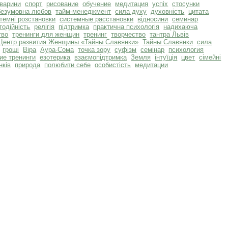
тварини
спорт
рисование
обучение
медитация
успіх
стосунки
безумовна любов
тайм-менеджмент
сила духу
духовність
цитата
темні розстановки
системные расстановки
відносини
семинар
годійність
релігія
підтримка
практична психологія
надихаюча
тво
тренинги для женщин
тренинг
творчество
тантра Львів
Центр развития Женщины «Тайны Славянки»
Тайны Славянки
сила
гроші
Віра
Аура-Сома
точка зору
суфізм
семінар
психология
ие тренинги
езотерика
взаємопідтримка
Земля
інтуїція
цвет
сімейні
нків
природа
полюбити себе
особистість
медитации