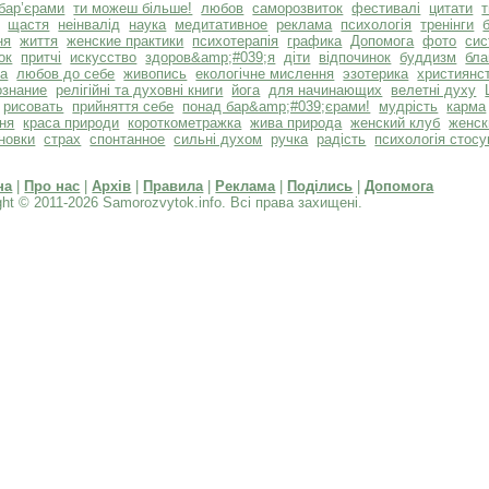
бар’єрами
ти можеш більше!
любов
саморозвиток
фестивалі
цитати
щастя
неінвалід
наука
медитативное
реклама
психологія
тренінги
ня
життя
женские практики
психотерапія
графика
Допомога
фото
сис
ок
притчі
искусство
здоров&amp;#039;я
діти
відпочинок
буддизм
бла
та
любов до себе
живопись
екологічне мислення
эзотерика
християнс
ознание
релігійні та духовні книги
йога
для начинающих
велетні духу
рисовать
прийняття себе
понад бар&amp;#039;єрами!
мудрість
карма
ня
краса природи
короткометражка
жива природа
женский клуб
женск
новки
страх
спонтанное
сильні духом
ручка
радість
психологія стосу
на
|
Про нас
|
Архів
|
Правила
|
Реклама
|
Поділись
|
Допомога
ght © 2011-2026 Samorozvytok.info. Всі права захищені.