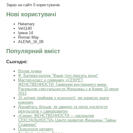
Зараз на сайті 0 користувачів.
Нові користувачі
Hatamary
Vet1140
Ірина 14
Roman May
ALENA_16_08
Популярний вміст
Сьогодні:
Вплив думки
Ф. Батмангхелідж "Ваше тіло просить води"
Мастер-класс к семинару «СЕКРЕТ
ЖЕНСТВЕННОСТИ. Гармония внутреннего мира.
Раскрытие сексуальности Женщины.» в Киеве 10 июня
2013
15 хитрих прийомів з психології, які корисно знати
кожному
Дізнайтесь більше, як швидко та легко досягнути
результатів у саморозвитку
«Секрет ЖЕНСТВЕННОСТИ — раскрытие
СЕКСУАЛЬНОСТИ» Центр развития Женщины "Тайны
Славянки"
Психологія натовпу