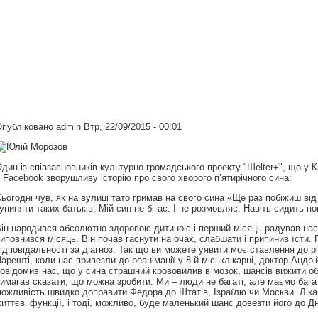
Опубліковано
admin
Втр, 22/09/2015 - 00:01
дин із співзасновників культурно-громадського проекту "Шelter+", що у К
 Facebook зворушливу історію про свого хворого п’ятирічного сина:
ьогодні чув, як на вулиці тато гримав на свого сина «Ще раз побіжиш ві
упиняти таких батьків. Мій син не бігає. І не розмовляє. Навіть сидить по
ін народився абсолютно здоровою дитиною і перший місяць радував нас 
иповнився місяць. Він почав гаснути на очах, слабшати і припинив їсти. П
ідповідальності за діагноз. Так що ви можете уявити моє ставлення до рі
арешті, коли нас привезли до реанімації у 8-й міськлікарні, доктор Андр
овідомив нас, що у сина страшний крововилив в мозок, шансів вижити обм
имагав сказати, що можна зробити. Ми – люди не багаті, але маємо багат
ожливість швидко доправити Федора до Штатів, Ізраїлю чи Москви. Лікар
иттєві функції, і тоді, можливо, буде маленький шанс довезти його до Дн