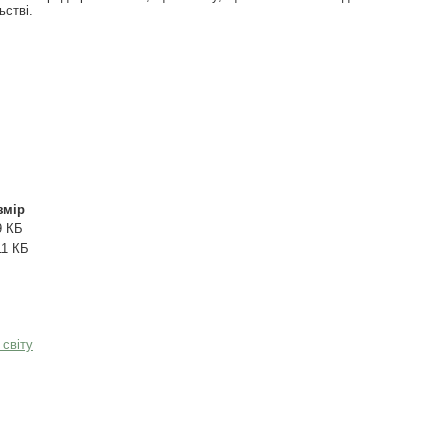
ьстві.
змір
9 КБ
11 КБ
 світу