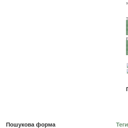
з
Т
Р
Пошукова форма
Теги