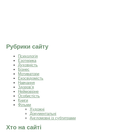
Рубрики сайту
Психологія
Езотерика
Духовність
Бізнес
Мотиватори
Екосвідомість
Навчання
Здоров’я
Неймовірне
Особистість
Книги
Фільми
Художні
Документальні
Англомовні із субтитрами
Хто на сайті