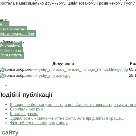
ростала в максимально дружньому, цивілізованому і розвиненому суспіл
еги:
Віра
сила молитви
батьківська любов
убрики сайту:
Духовність
Неймовірне
Особистість
Долучення
Ро
yuliy_morozov_nemaie_nichogo_nemozhlivogo.jpg
65.
yuliy_morozov.jpg
29.
Подібні публікації
Її серце не билося уже півгодини… Але мати вирвала доньку з того
Скрипаль без руки
Щасливі разом
Здавалося б - звичайне літнє фото. Але придивіться краще...
Фрістайлер в інвалідному візку
 сайту