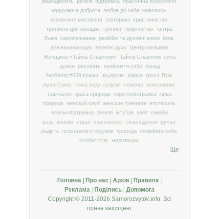
благодійність
релігія
підтримка
практична психологія
надихаюча доброта
любов до себе
живопись
екологічне мислення
эзотерика
християнство
тренинги для женщин
тренинг
творчество
тантра
Львів
самопознание
релігійні та духовні книги
йога
для начинающих
велетні духу
Центр развития
Женщины «Тайны Славянки»
Тайны Славянки
сила
думки
рисовать
прийняття себе
понад
бар&amp;#039;єрами!
мудрість
карма
гроші
Віра
Аура-Сома
точка зору
суфізм
семінар
психология
навчання
краса природи
короткометражка
жива
природа
женский клуб
женские тренинги
езотерика
взаємопідтримка
Земля
інтуїція
цвет
сімейні
розстановки
страх
спонтанное
сильні духом
ручка
радість
психологія стосунків
природа
полюбити себе
особистість
медитации
Ще
Головна
|
Про нас
|
Архів
|
Правила
|
Реклама
|
Поділись
|
Допомога
Copyright © 2011-2026 Samorozvytok.info. Всі
права захищені.