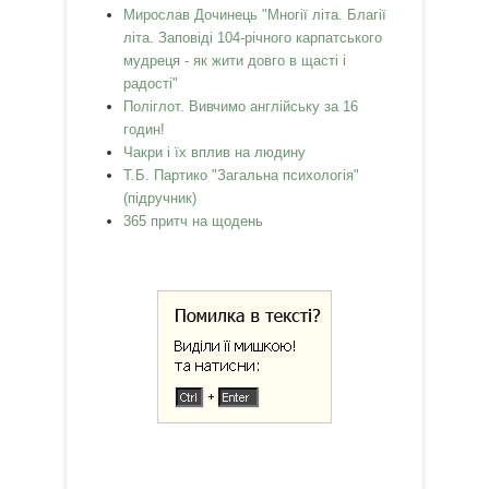
Мирослав Дочинець "Многії літа. Благії
літа. Заповіді 104-річного карпатського
мудреця - як жити довго в щасті і
радості"
Поліглот. Вивчимо англійську за 16
годин!
Чакри і їх вплив на людину
Т.Б. Партико "Загальна психологія"
(підручник)
365 притч на щодень