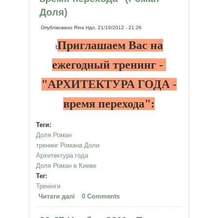
Доля)
Опубліковано
Rina
Ндл, 21/10/2012 - 21:26
Приглашаем Вас на
t
ежегодный тренинг -
"АРХИТЕКТУРА ГОДА -
время перехода":
Теги:
Доля Роман
тренинг Романа Доли
Архитектура года
Доля Роман в Киеве
Тег:
Тренінги
Читати далі
про Тренинг "Архитектура года -
0 Comments
время перехода" (Роман Доля)