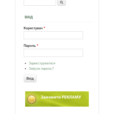
Пошук
Пошукова форма
ВХІД
Користувач
*
Пароль
*
Зареєструватися
Забули пароль?