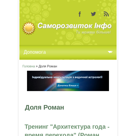
Головна
» Доля Роман
Ви є тут
Доля Роман
Тренинг "Архитектура года -
время перехода" (Роман