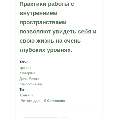
Практики работы с
внутренними
пространствами
позволяют увидеть себя и
свою жизнь на очень
глубоких уровнях.
Теги:
тренинг
эзотерика
Доля Роман
самопознание
Тег:
Тренінги
Читати далі
про 26-27 Ноября 2011 - Тренинг
0 Comments
РОМАНА ДОЛИ "Генетика
гармонии" - КИЕВ