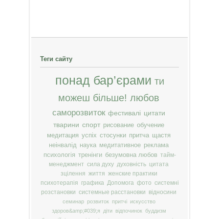
Теги сайту
понад бар’єрами
ти
можеш більше!
любов
саморозвиток
фестивалі
цитати
тварини
спорт
рисование
обучение
медитация
успіх
стосунки
притча
щастя
неінвалід
наука
медитативное
реклама
психологія
тренінги
безумовна любов
тайм-
менеджмент
сила духу
духовність
цитата
зцілення
життя
женские практики
психотерапія
графика
Допомога
фото
системні
розстановки
системные расстановки
відносини
семинар
розвиток
притчі
искусство
здоров&amp;#039;я
діти
відпочинок
буддизм