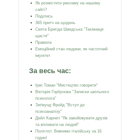
Як розмістити рекламу на нашому
сайті?
Поділись
365 притч на щодень
Свята Бригіда Шведська "Таємниця
щастя"
Правила
Емоційний стан людини, як частотний
імунітет
За весь час:
Іржі Томан "Мистецтво говорити"
Вікторія Горбунова "Записки шкільного
психолога"
Зиґмунд Фройд "Вступ до
психоаналізу"
Дейл Карнегі "Як завойовувати друзів
та впливати на людей"
Поліглот. Вивчимо італійську за 16
годин!