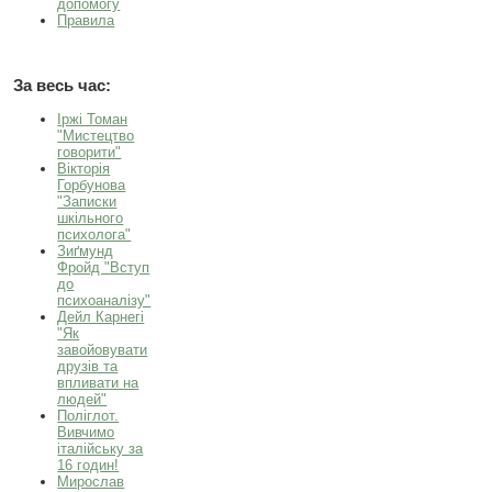
допомогу
Правила
За весь час:
Іржі Томан
"Мистецтво
говорити"
Вікторія
Горбунова
"Записки
шкільного
психолога"
Зиґмунд
Фройд "Вступ
до
психоаналізу"
Дейл Карнегі
"Як
завойовувати
друзів та
впливати на
людей"
Поліглот.
Вивчимо
італійську за
16 годин!
Мирослав