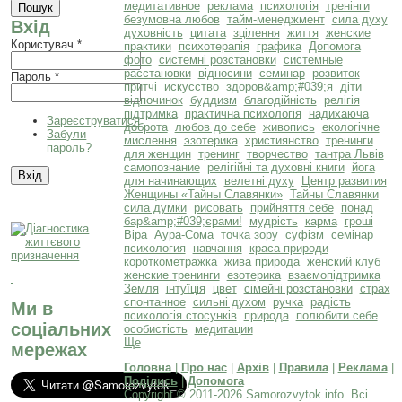
медитативное
реклама
психологія
тренінги
безумовна любов
тайм-менеджмент
сила духу
Вхід
духовність
цитата
зцілення
життя
женские
Користувач
*
практики
психотерапія
графика
Допомога
фото
системні розстановки
системные
расстановки
відносини
семинар
розвиток
Пароль
*
притчі
искусство
здоров&amp;#039;я
діти
відпочинок
буддизм
благодійність
релігія
підтримка
практична психологія
надихаюча
Зареєструватися
доброта
любов до себе
живопись
екологічне
Забули
мислення
эзотерика
християнство
тренинги
пароль?
для женщин
тренинг
творчество
тантра Львів
самопознание
релігійні та духовні книги
йога
для начинающих
велетні духу
Центр развития
Женщины «Тайны Славянки»
Тайны Славянки
сила думки
рисовать
прийняття себе
понад
бар&amp;#039;єрами!
мудрість
карма
гроші
Віра
Аура-Сома
точка зору
суфізм
семінар
психология
навчання
краса природи
короткометражка
жива природа
женский клуб
женские тренинги
езотерика
взаємопідтримка
Земля
інтуїція
цвет
сімейні розстановки
страх
спонтанное
сильні духом
ручка
радість
Ми в
психологія стосунків
природа
полюбити себе
соціальних
особистість
медитации
Ще
мережах
Головна
|
Про нас
|
Архів
|
Правила
|
Реклама
|
Поділись
|
Допомога
Copyright © 2011-2026 Samorozvytok.info. Всі