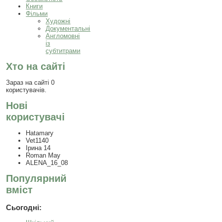
Книги
Фільми
Художні
Документальні
Англомовні
із
субтитрами
Хто на сайті
Зараз на сайті 0
користувачів.
Нові
користувачі
Hatamary
Vet1140
Ірина 14
Roman May
ALENA_16_08
Популярний
вміст
Сьогодні: