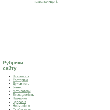
права захищені.
Рубрики
сайту
Психологія
Езотерика
Духовність
Бізнес
Мотиватори
Екосвідомість
Навчання
Здоров’я
Неймовірне
Особистість