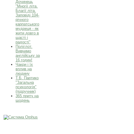
Дочинець
"Многії літа.
Благії літа.
Заповіді 104-
річного
карпатського
мудреця - як
жити довго в
щасті і
радості"
Поліглот.
Вивчимо
англійську за
16 годин!
Чакри і їх
вплив на
людину
Т.Б. Партико
"Загальна
психологія"
(підручник)
365 притч на
щодень