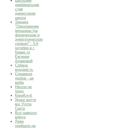
Шкільний
прибиральник
став
директором
школи
Тренинг
"Омоложение
женщины (на
физическом и
энергетическом
уровне)" - 5-6
октября в г.
Киеве от
Евгении
Адамовой
Собача
відданість
Справжня
любов - це
вибір
Ніколи не
пізно
КиноКлуб
Уроки життя
від Уїлла
Сміта
Все навколо
вібрує
Леви
прийшли на