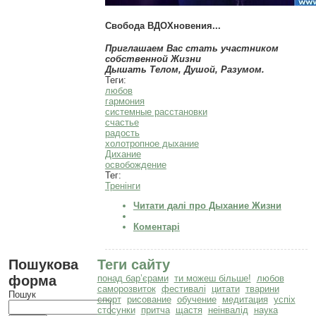
Свобода ВДОХновения...
Приглашаем Вас стать участником
собственной Жизни
Дышать Телом, Душой, Разумом.
Теги:
любов
гармония
системные расстановки
счастье
радость
холотропное дыхание
Дихание
освобождение
Тег:
Тренінги
Читати далі
про Дыхание Жизни
Коментарі
Пошукова
Теги сайту
форма
понад бар’єрами
ти можеш більше!
любов
саморозвиток
фестивалі
цитати
тварини
Пошук
спорт
рисование
обучение
медитация
успіх
стосунки
притча
щастя
неінвалід
наука