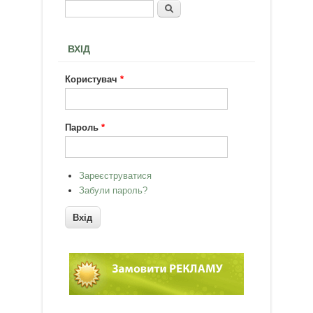
Пошук
Пошукова форма
ВХІД
Користувач
*
Пароль
*
Зареєструватися
Забули пароль?