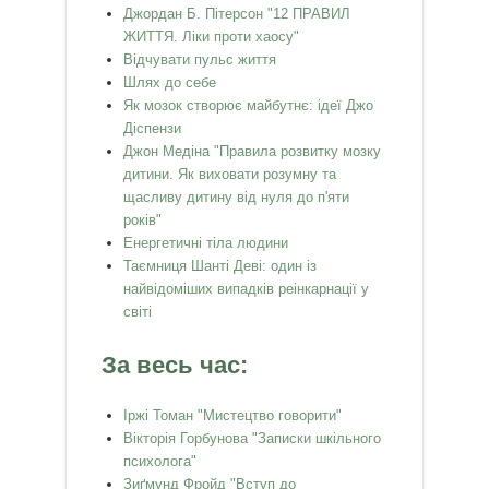
Джордан Б. Пітерсон "12 ПРАВИЛ
ЖИТТЯ. Ліки проти хаосу"
Відчувати пульс життя
Шлях до себе
Як мозок створює майбутнє: ідеї Джо
Діспензи
Джон Медіна "Правила розвитку мозку
дитини. Як виховати розумну та
щасливу дитину від нуля до п'яти
років"
Енергетичні тіла людини
Таємниця Шанті Деві: один із
найвідоміших випадків реінкарнації у
світі
За весь час:
Іржі Томан "Мистецтво говорити"
Вікторія Горбунова "Записки шкільного
психолога"
Зиґмунд Фройд "Вступ до