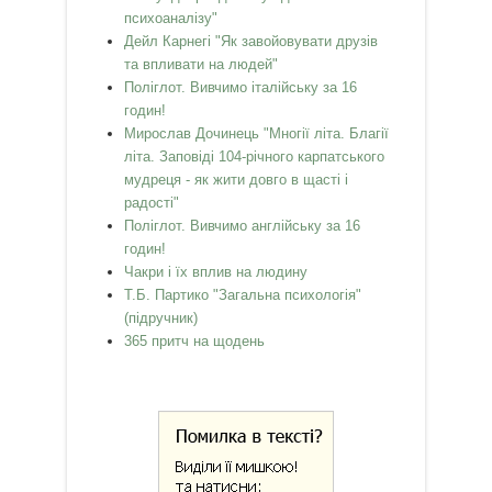
психоаналізу"
Дейл Карнегі "Як завойовувати друзів
та впливати на людей"
Поліглот. Вивчимо італійську за 16
годин!
Мирослав Дочинець "Многії літа. Благії
літа. Заповіді 104-річного карпатського
мудреця - як жити довго в щасті і
радості"
Поліглот. Вивчимо англійську за 16
годин!
Чакри і їх вплив на людину
Т.Б. Партико "Загальна психологія"
(підручник)
365 притч на щодень