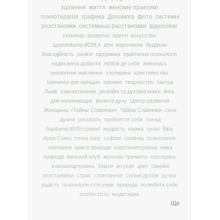
зцілення
життя
женские практики
психотерапія
графика
Допомога
фото
системні
розстановки
системные расстановки
відносини
семинар
розвиток
притчі
искусство
здоров&amp;#039;я
діти
відпочинок
буддизм
благодійність
релігія
підтримка
практична психологія
надихаюча доброта
любов до себе
живопись
екологічне мислення
эзотерика
християнство
тренинги для женщин
тренинг
творчество
тантра
Львів
самопознание
релігійні та духовні книги
йога
для начинающих
велетні духу
Центр развития
Женщины «Тайны Славянки»
Тайны Славянки
сила
думки
рисовать
прийняття себе
понад
бар&amp;#039;єрами!
мудрість
карма
гроші
Віра
Аура-Сома
точка зору
суфізм
семінар
психология
навчання
краса природи
короткометражка
жива
природа
женский клуб
женские тренинги
езотерика
взаємопідтримка
Земля
інтуїція
цвет
сімейні
розстановки
страх
спонтанное
сильні духом
ручка
радість
психологія стосунків
природа
полюбити себе
особистість
медитации
Ще