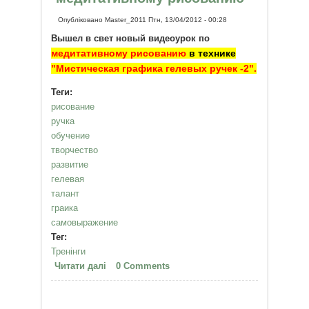
Опубліковано
Master_2011
Птн, 13/04/2012 - 00:28
Вышел в свет новый видеоурок по
медитативному рисованию
в технике
"Мистическая графика гелевых ручек -2".
Теги:
рисование
ручка
обучение
творчество
развитие
гелевая
талант
граика
самовыражение
Тег:
Тренінги
Читати далі
про Новый видеоурок по
0 Comments
медитативному рисованию