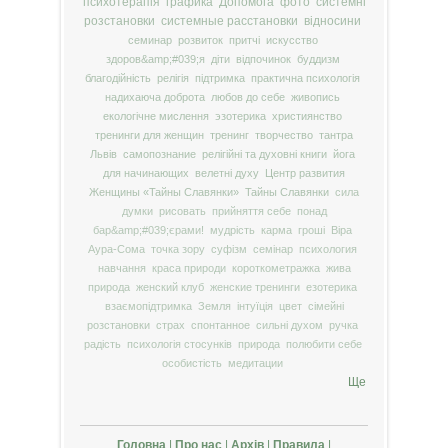
психотерапія
графика
Допомога
фото
системні
розстановки
системные расстановки
відносини
семинар
розвиток
притчі
искусство
здоров&amp;#039;я
діти
відпочинок
буддизм
благодійність
релігія
підтримка
практична психологія
надихаюча доброта
любов до себе
живопись
екологічне мислення
эзотерика
християнство
тренинги для женщин
тренинг
творчество
тантра
Львів
самопознание
релігійні та духовні книги
йога
для начинающих
велетні духу
Центр развития
Женщины «Тайны Славянки»
Тайны Славянки
сила
думки
рисовать
прийняття себе
понад
бар&amp;#039;єрами!
мудрість
карма
гроші
Віра
Аура-Сома
точка зору
суфізм
семінар
психология
навчання
краса природи
короткометражка
жива
природа
женский клуб
женские тренинги
езотерика
взаємопідтримка
Земля
інтуїція
цвет
сімейні
розстановки
страх
спонтанное
сильні духом
ручка
радість
психологія стосунків
природа
полюбити себе
особистість
медитации
Ще
Головна
|
Про нас
|
Архів
|
Правила
|