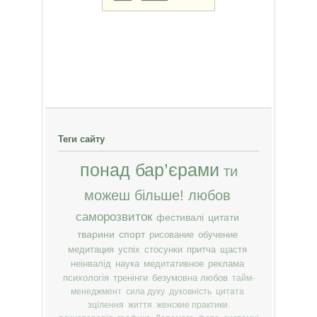
Теги сайту
понад бар’єрами
ти
можеш більше!
любов
саморозвиток
фестивалі
цитати
тварини
спорт
рисование
обучение
медитация
успіх
стосунки
притча
щастя
неінвалід
наука
медитативное
реклама
психологія
тренінги
безумовна любов
тайм-
менеджмент
сила духу
духовність
цитата
зцілення
життя
женские практики