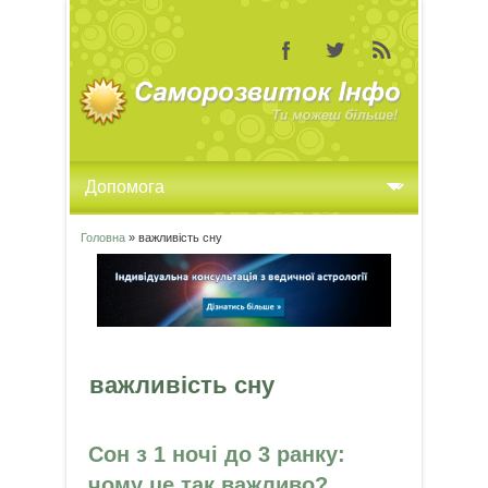
Головна
» важливість сну
Ви є тут
важливість сну
Сон з 1 ночі до 3 ранку:
чому це так важливо?