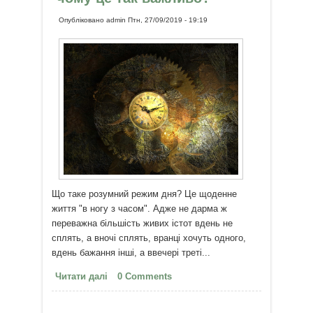
Опубліковано
admin
Птн, 27/09/2019 - 19:19
Що таке розумний режим дня? Це щоденне
життя "в ногу з часом". Адже не дарма ж
переважна більшість живих істот вдень не ​​
сплять, а вночі сплять, вранці хочуть одного,
вдень бажання інші, а ввечері треті...
Читати далі
про Сон з 1 ночі до 3 ранку: чому
0 Comments
це так важливо?