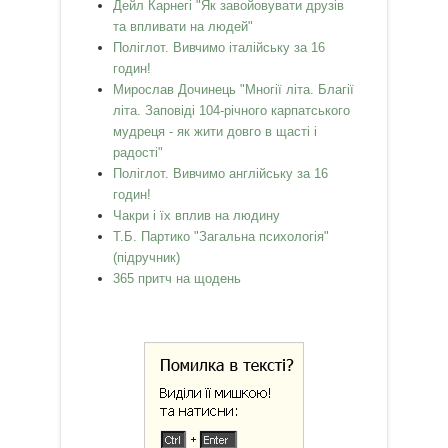
Дейл Карнегі "Як завойовувати друзів
та впливати на людей"
Поліглот. Вивчимо італійську за 16
годин!
Мирослав Дочинець "Многії літа. Благії
літа. Заповіді 104-річного карпатського
мудреця - як жити довго в щасті і
радості"
Поліглот. Вивчимо англійську за 16
годин!
Чакри і їх вплив на людину
Т.Б. Партико "Загальна психологія"
(підручник)
365 притч на щодень