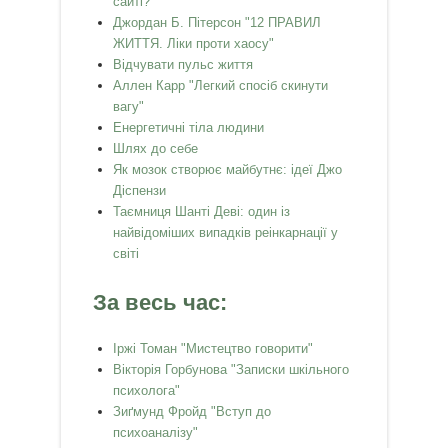
сайті?
Джордан Б. Пітерсон "12 ПРАВИЛ
ЖИТТЯ. Ліки проти хаосу"
Відчувати пульс життя
Аллен Карр "Легкий спосiб скинути
вагу"
Енергетичні тіла людини
Шлях до себе
Як мозок створює майбутнє: ідеї Джо
Діспензи
Таємниця Шанті Деві: один із
найвідоміших випадків реінкарнації у
світі
За весь час:
Іржі Томан "Мистецтво говорити"
Вікторія Горбунова "Записки шкільного
психолога"
Зиґмунд Фройд "Вступ до
психоаналізу"