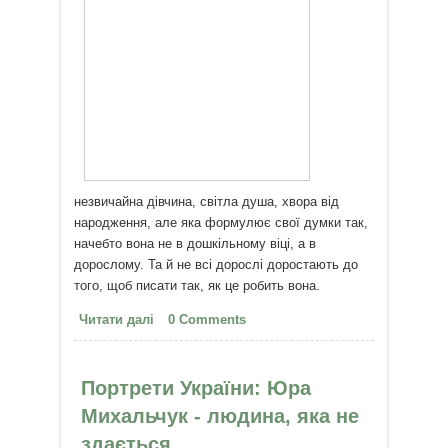
незвичайна дівчина, світла душа, хвора від
народження, але яка формулює свої думки так,
начебто вона не в дошкільному віці, а в
дорослому. Та й не всі дорослі доростають до
того, щоб писати так, як це робить вона.
Читати далі
про Аня Карлова (4 роки) про
0 Comments
любов
Портрети України: Юра
Михальчук - людина, яка не
здається