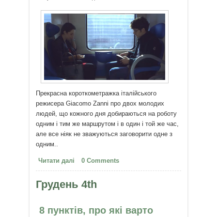
Прекрасна короткометражка італійського
режисера Giacomo Zanni про двох молодих
людей, що кожного дня добираються на роботу
одним і тим же маршрутом і в один і той же час,
але все ніяк не зважуються заговорити одне з
одним..
Читати далі
про Короткометражка "Мовчазна
0 Comments
любов"
Грудень 4th
8 пунктів, про які варто