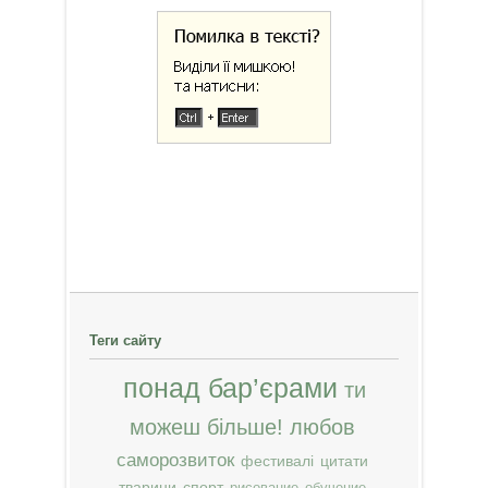
Теги сайту
понад бар’єрами
ти
можеш більше!
любов
саморозвиток
фестивалі
цитати
тварини
спорт
рисование
обучение