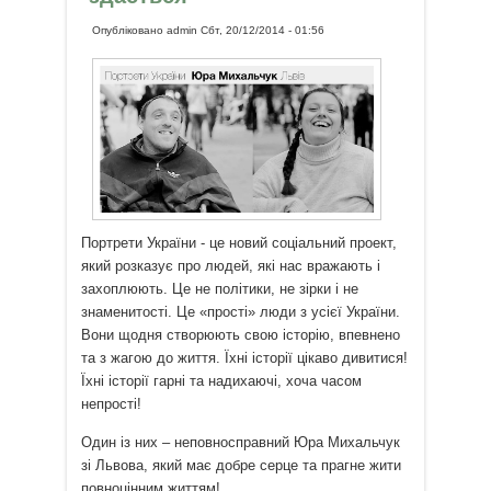
Опубліковано
admin
Сбт, 20/12/2014 - 01:56
Портрети України - це новий соціальний проект,
який розказує про людей, які нас вражають і
захоплюють. Це не політики, не зірки і не
знаменитості. Це «прості» люди з усієї України.
Вони щодня створюють свою історію, впевнено
та з жагою до життя. Їхні історії цікаво дивитися!
Їхні історії гарні та надихаючі, хоча часом
непрості!
Один із них – неповносправний Юра Михальчук
зі Львова, який має добре серце та прагне жити
повноцінним життям!