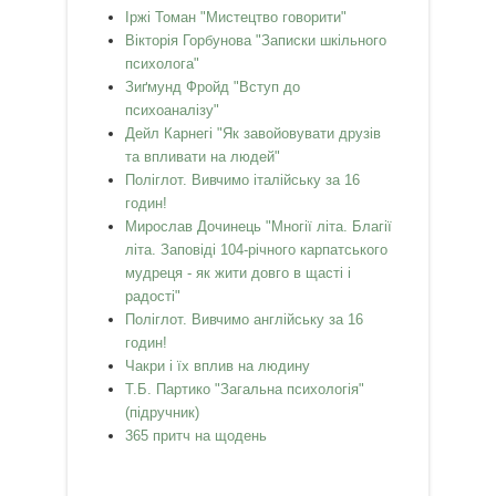
Іржі Томан "Мистецтво говорити"
Вікторія Горбунова "Записки шкільного
психолога"
Зиґмунд Фройд "Вступ до
психоаналізу"
Дейл Карнегі "Як завойовувати друзів
та впливати на людей"
Поліглот. Вивчимо італійську за 16
годин!
Мирослав Дочинець "Многії літа. Благії
літа. Заповіді 104-річного карпатського
мудреця - як жити довго в щасті і
радості"
Поліглот. Вивчимо англійську за 16
годин!
Чакри і їх вплив на людину
Т.Б. Партико "Загальна психологія"
(підручник)
365 притч на щодень