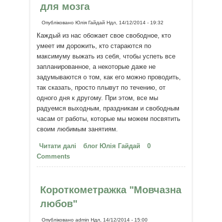
для мозга
Опубліковано
Юлія Гайдай
Ндл, 14/12/2014 - 19:32
Каждый из нас обожает свое свободное, кто
умеет им дорожить, кто стараются по
максимуму выжать из себя, чтобы успеть все
запланированное, а некоторые даже не
задумываются о том, как его можно проводить,
так сказать, просто плывут по течению, от
одного дня к другому. При этом, все мы
радуемся выходным, праздникам и свободным
часам от работы, которые мы можем посвятить
своим любимым занятиям.
Читати далі
про Игра «Cashflow»:
блог Юлія Гайдай
0
Comments
удовольствие и тренировка для
мозга
Короткометражка "Мовчазна
любов"
Опубліковано
admin
Ндл, 14/12/2014 - 15:00