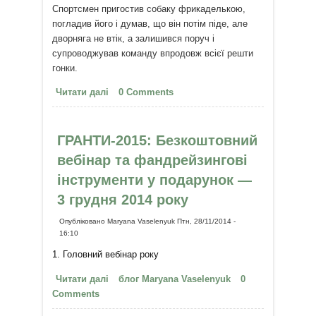
Спортсмен пригостив собаку фрикаделькою,
погладив його і думав, що він потім піде, але
дворняга не втік, а залишився поруч і
супроводжував команду впродовж всієї решти
гонки.
Читати далі
про Зустріч з другом
0 Comments
ГРАНТИ-2015: Безкоштовний
вебінар та фандрейзингові
інструменти у подарунок —
3 грудня 2014 року
Опубліковано
Maryana Vaselenyuk
Птн, 28/11/2014 -
16:10
1. Головний вебінар року
Читати далі
про ГРАНТИ-2015: Безкоштовний
блог Maryana Vaselenyuk
0
Comments
вебінар та фандрейзингові
інструменти у подарунок — 3