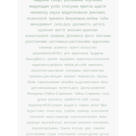
медитация
успіх
стосунки
притча
щастя
неінвалід
наука
медитативное
реклама
психологія
тренінги
безумовна любов
тайм-
менеджмент
сила духу
духовність
цитата
зцілення
життя
женские практики
психотерапія
графика
Допомога
фото
системні
розстановки
системные расстановки
відносини
семинар
розвиток
притчі
искусство
здоров&amp;#039;я
діти
відпочинок
буддизм
благодійність
релігія
підтримка
практична психологія
надихаюча доброта
любов до себе
живопись
екологічне мислення
эзотерика
християнство
тренинги для женщин
тренинг
творчество
тантра
Львів
самопознание
релігійні та духовні книги
йога
для начинающих
велетні духу
Центр развития
Женщины «Тайны Славянки»
Тайны Славянки
сила
думки
рисовать
прийняття себе
понад
бар&amp;#039;єрами!
мудрість
карма
гроші
Віра
Аура-Сома
точка зору
суфізм
семінар
психология
навчання
краса природи
короткометражка
жива
природа
женский клуб
женские тренинги
езотерика
взаємопідтримка
Земля
інтуїція
цвет
сімейні
розстановки
страх
спонтанное
сильні духом
ручка