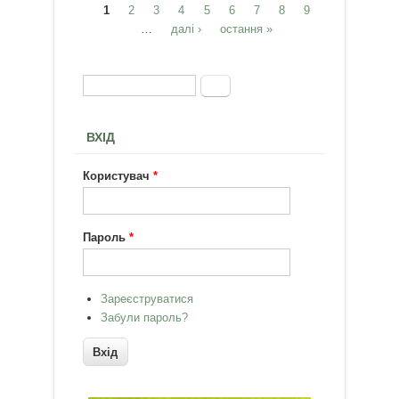
1
2
грудня 2014 року
3
4
5
6
7
8
9
Сторінки
…
далі ›
остання »
Пошук
Пошукова форма
ВХІД
Користувач
*
Пароль
*
Зареєструватися
Забули пароль?