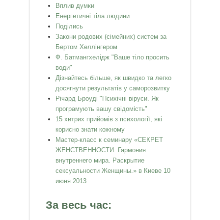
Вплив думки
Енергетичні тіла людини
Поділись
Закони родових (сімейних) систем за
Бертом Хеллінгером
Ф. Батмангхелідж "Ваше тіло просить
води"
Дізнайтесь більше, як швидко та легко
досягнути результатів у саморозвитку
Річард Броуді "Психічні віруси. Як
програмують вашу свідомість"
15 хитрих прийомів з психології, які
корисно знати кожному
Мастер-класс к семинару «СЕКРЕТ
ЖЕНСТВЕННОСТИ. Гармония
внутреннего мира. Раскрытие
сексуальности Женщины.» в Киеве 10
июня 2013
За весь час: