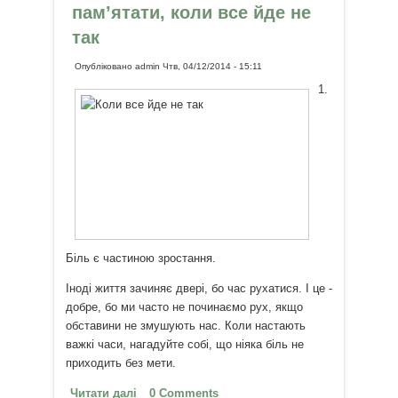
пам’ятати, коли все йде не
так
Опубліковано
admin
Чтв, 04/12/2014 - 15:11
1.
Біль є частиною зростання.
Іноді життя зачиняє двері, бо час рухатися. І це -
добре, бо ми часто не починаємо рух, якщо
обставини не змушують нас. Коли настають
важкі часи, нагадуйте собі, що ніяка біль не
приходить без мети.
Читати далі
про 8 пунктів, про які варто
0 Comments