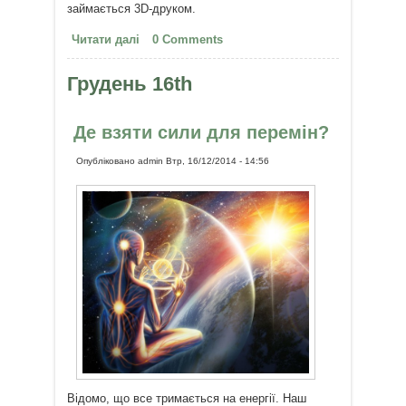
займається 3D-друком.
Читати далі
про Собаці-інваліду надрукували
0 Comments
лапи на 3D-принтері
Грудень 16th
Де взяти сили для перемін?
Опубліковано
admin
Втр, 16/12/2014 - 14:56
Відомо, що все тримається на енергії. Наш