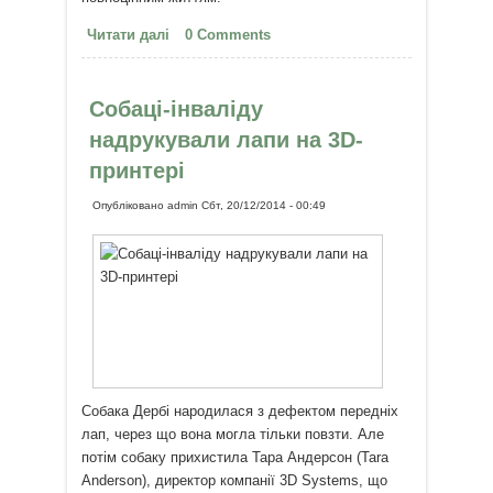
Читати далі
про Портрети України: Юра
0 Comments
Михальчук - людина, яка не
здається
Собаці-інваліду
надрукували лапи на 3D-
принтері
Опубліковано
admin
Сбт, 20/12/2014 - 00:49
Собака Дербі народилася з дефектом передніх
лап, через що вона могла тільки повзти. Але
потім собаку прихистила Тара Андерсон (Tara
Anderson), директор компанії 3D Systems, що