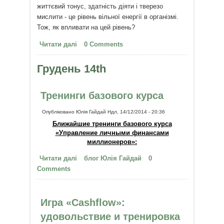
життєвий тонус, здатність діяти і тверезо
мислити - це рівень вільної енергії в організмі.
Тож, як впливати на цей рівень?
Читати далі
про Де взяти сили для перемін?
0 Comments
Грудень 14th
Тренинги базового курса
Опубліковано
Юлія Гайдай
Ндл, 14/12/2014 - 20:36
Ближайшие тренинги базового курса
«Управление личными финансами
миллионеров»:
Читати далі
про Тренинги базового курса
блог Юлія Гайдай
0
Comments
Игра «Cashflow»:
удовольствие и тренировка