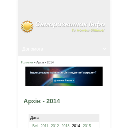
Головна
» Архів - 2014
Ви є тут
Архів - 2014
Дата
Всі
2011
2012
2013
2014
2015