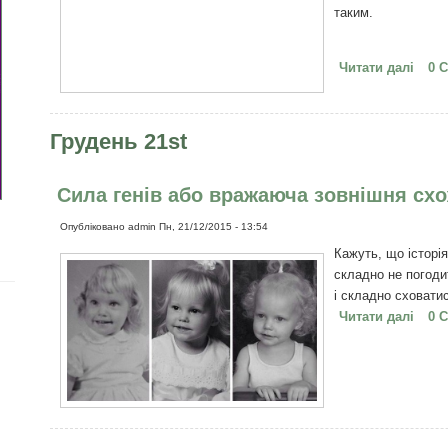
таким.
Читати далі
про 
0 
Грудень 21st
Сила генів або вражаюча зовнішня схо
Опубліковано
admin
Пн, 21/12/2015 - 13:54
Кажуть, що історі
складно не погоди
і складно сховатис
Читати далі
про 
0 
схож