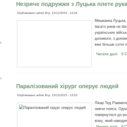
Незряче подружжя з Луцька плете рук
Опубліковано
admin
Втр, 15/12/2015 - 14:34
Мешканка Луцька, 
багато років не ба
українських військ
допомоги, з допом
в
вже більше сотні п
Читати далі
про 
0 
рука
о
Паралізований хірург оперує людей
Опубліковано
admin
Втр, 15/12/2015 - 13:03
Лікар Тед Раммель
нижче пояса. Одна
повернутися до роб
візку, який навод
Читати далі
про 
0 