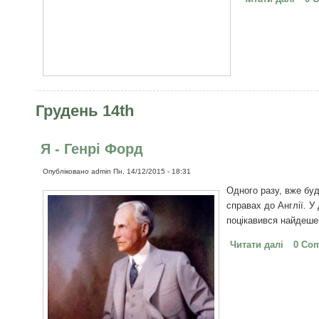
Грудень 14th
Я - Генрі Форд
Опубліковано
admin
Пн, 14/12/2015 - 18:31
Одного разу, вже буд
справах до Англії. У
поцікавився найдеше
Читати далі
про Я -
0 Co