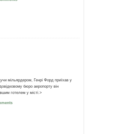
учи мільярдером, Генрі Форд приїхав у
 довідковому бюро аеропорту він
вшим готелем у місті.>
 Генрі Форд
mments