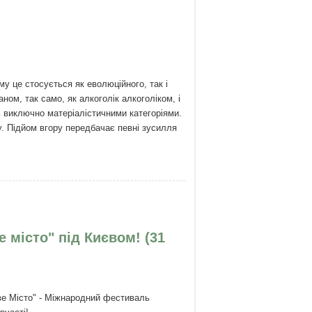
у це стосується як еволюційного, так і
ом, так само, як алкоголік алкоголіком, і
ь виключно матеріалістичними категоріями.
у. Підйом вгору передбачає певні зусилля
е місто" під Києвом! (31
ве Місто" - Міжнародний фестиваль