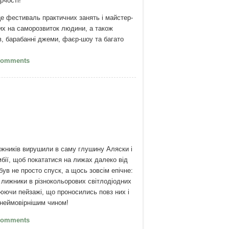
рчості!
 це фестиваль практичних занять і майстер-
их на саморозвиток людини, а також
в, барабанні джеми, фаєр-шоу та багато
"Новорічна казка" - Фестиваль "Казкове
Comments
" під Києвом! (31 грудня - 10 січня)
жників вирушили в саму глушину Аляски і
бії, щоб покататися на лижах далеко від
був не просто спуск, а щось зовсім епічне:
 лижники в різнокольорових світлодіодних
юючи пейзажі, що проносились повз них і
йнеймовірнішим чином!
Лижний спуск з підсвіткою!
Comments