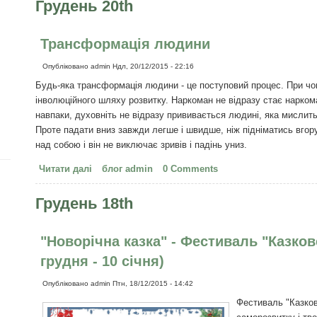
Грудень 20th
Трансформація людини
Опубліковано
admin
Ндл, 20/12/2015 - 22:16
Будь-яка трансформація людини - це поступовий процес. При чом
інволюційного шляху розвитку. Наркоман не відразу стає наркоман
навпаки, духовніть не відразу прививається людині, яка мислит
Проте падати вниз завжди легше і швидше, ніж підніматись вгор
над собою і він не виключає зривів і падінь униз.
Читати далі
про Трансформація людини
блог admin
0 Comments
Грудень 18th
"Новорічна казка" - Фестиваль "Казков
грудня - 10 січня)
Опубліковано
admin
Птн, 18/12/2015 - 14:42
Фестиваль "Казко