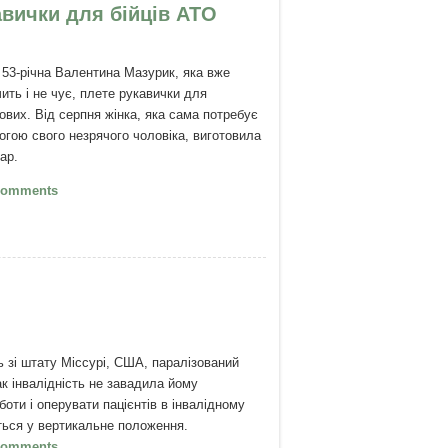
авички для бійців АТО
53-річна Валентина Мазурик, яка вже
чить і не чує, плете рукавички для
ових. Від серпня жінка, яка сама потребує
огою свого незрячого чоловіка, виготовила
ар.
Незряче подружжя з Луцька плете
Comments
вички для бійців АТО
 зі штату Міссурі, США, паралізований
к інвалідність не завадила йому
оти і оперувати пацієнтів в інвалідному
иться у вертикальне положення.
Паралізований хірург оперує людей
Comments