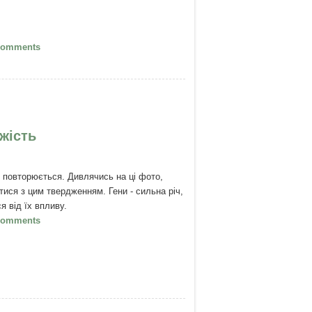
Хороший мотиватор
Comments
жість
я повторюється. Дивлячись на ці фото,
тися з цим твердженням. Гени - сильна річ,
я від їх впливу.
Сила генів або вражаюча зовнішня
Comments
ість