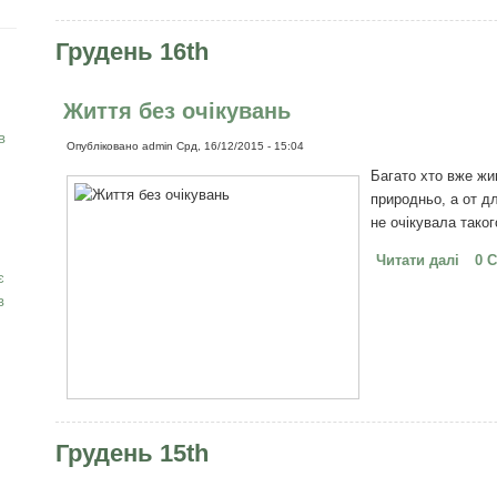
Грудень 16th
Життя без очікувань
в
Опубліковано
admin
Срд, 16/12/2015 - 15:04
Багато хто вже жив
природньо, а от д
не очікувала таког
Читати далі
про 
0 
є
в
Грудень 15th