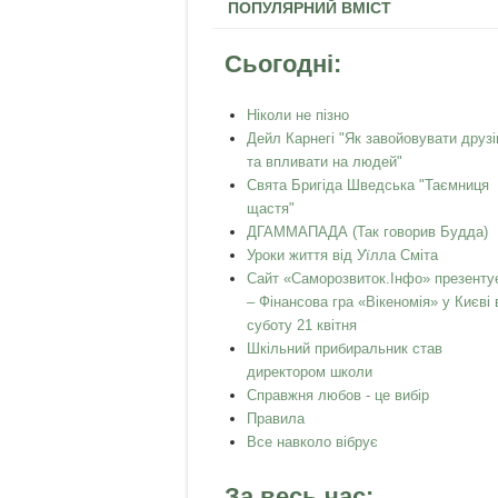
ПОПУЛЯРНИЙ ВМІСТ
Сьогодні:
Ніколи не пізно
Дейл Карнегі "Як завойовувати друзі
та впливати на людей"
Свята Бригіда Шведська "Таємниця
щастя"
ДГАММАПАДА (Так говорив Будда)
Уроки життя від Уїлла Сміта
Сайт «Саморозвиток.Інфо» презенту
– Фінансова гра «Вікеномія» у Києві 
суботу 21 квітня
Шкільний прибиральник став
директором школи
Справжня любов - це вибір
Правила
Все навколо вібрує
За весь час: