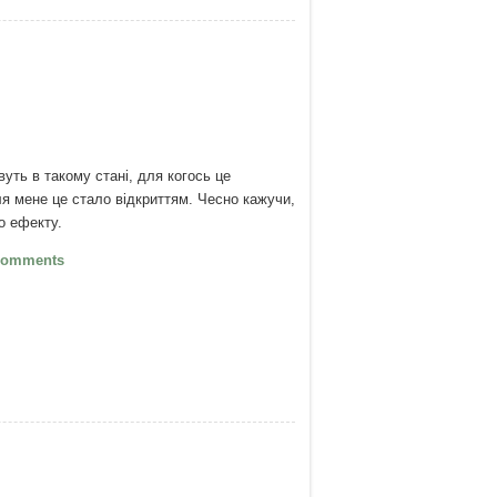
уть в такому стані, для когось це
ля мене це стало відкриттям. Чесно кажучи,
о ефекту.
Життя без очікувань
Comments