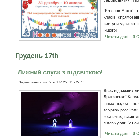
саморозвитку і тво
"Казкове Місто" -
класів, спрямован
виступи музиканті
іншого!
Читати далі
про 
0 
місто
Грудень 17th
Лижний спуск з підсвіткою!
Опубліковано
admin
Чтв, 17/12/2015 - 22:46
Двоє відважних ли
Британської Колум
інших людей. І це 
темряву розсікали
костюмах, висвітл
підсвічуючи їх на
Читати далі
про 
0 