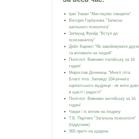
Іржі Томан "Мистецтво говорити"
Вікторія Горбунова "Записки
шкільного психолога"
Зиґмунд Фройд "Вступ до
психоаналізу"
Дейл Карнегі "Як завойовувати друзі
та впливати на людей"
Поліглот. Вивчимо італійську за 16
годин!
Мирослав Дочинець "Многії літа.
Благії літа. Заповіді 104-річного
карпатського мудреця - як жити довг
в щасті і радості"
Поліглот. Вивчимо англійську за 16
годин!
Чакри і їх вплив на людину
Т.Б. Партико "Загальна психологія"
(підручник)
365 притч на щодень