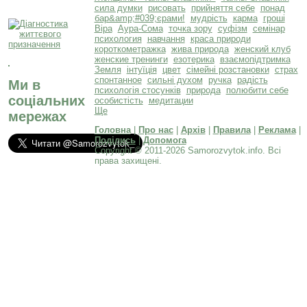
сила думки
рисовать
прийняття себе
понад
бар&amp;#039;єрами!
мудрість
карма
гроші
Віра
Аура-Сома
точка зору
суфізм
семінар
психология
навчання
краса природи
короткометражка
жива природа
женский клуб
женские тренинги
езотерика
взаємопідтримка
Земля
інтуїція
цвет
сімейні розстановки
страх
спонтанное
сильні духом
ручка
радість
Ми в
психологія стосунків
природа
полюбити себе
соціальних
особистість
медитации
Ще
мережах
Головна
|
Про нас
|
Архів
|
Правила
|
Реклама
|
Поділись
|
Допомога
Copyright © 2011-2026 Samorozvytok.info. Всі
права захищені.