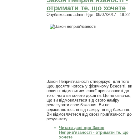
отримати те, що хочете
Опубліковано
admin
Ндл, 09/07/2017 - 18:22
Закон Неприв'язаності стверджує: для того
щоб досягти чогось у фізичному Всесвіті, ви
повинні відмовитися своєї прив’язаності до
того, чого ви хочете досягти. Це не означає,
що ви відмовляєтеся від свого наміру
реалізувати своє бажання. Ви не
відмовляєтесь ні від наміру, ні від бажання.
Ви відмовляєтеся від своєї прив’язаності до
результату.
Читати далі
про Закон
Неприв'язаності - отримати те, що
хочете