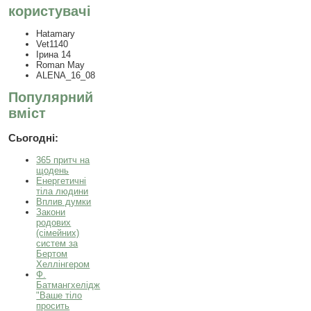
користувачі
Hatamary
Vet1140
Ірина 14
Roman May
ALENA_16_08
Популярний
вміст
Сьогодні:
365 притч на
щодень
Енергетичні
тіла людини
Вплив думки
Закони
родових
(сімейних)
систем за
Бертом
Хеллінгером
Ф.
Батмангхелідж
"Ваше тіло
просить