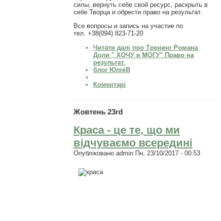
силы, вернуть себе свой ресурс, раскрыть в
себе Творца и обрести право на результат.
Все вопросы и запись на участие по
тел. +38(094) 823-71-20
Читати далі
про Тренинг Романа
Доли " ХОЧУ и МОГУ" Право на
результат.
блог ЮліяВ
Коментарі
Жовтень 23rd
Краса - це те, що ми
відчуваємо всередині
Опубліковано
admin
Пн, 23/10/2017 - 00:53