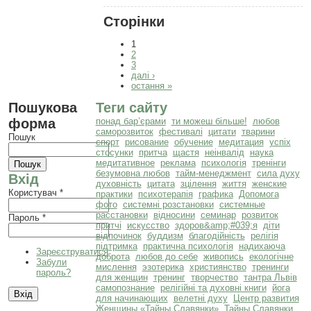
Сторінки
1
2
3
далі ›
остання »
Пошукова
Теги сайту
форма
понад бар’єрами
ти можеш більше!
любов
саморозвиток
фестивалі
цитати
тварини
Пошук
спорт
рисование
обучение
медитация
успіх
стосунки
притча
щастя
неінвалід
наука
медитативное
реклама
психологія
тренінги
безумовна любов
тайм-менеджмент
сила духу
Вхід
духовність
цитата
зцілення
життя
женские
Користувач
*
практики
психотерапія
графика
Допомога
фото
системні розстановки
системные
расстановки
відносини
семинар
розвиток
Пароль
*
притчі
искусство
здоров&amp;#039;я
діти
відпочинок
буддизм
благодійність
релігія
підтримка
практична психологія
надихаюча
Зареєструватися
доброта
любов до себе
живопись
екологічне
Забули
мислення
эзотерика
християнство
тренинги
пароль?
для женщин
тренинг
творчество
тантра Львів
самопознание
релігійні та духовні книги
йога
для начинающих
велетні духу
Центр развития
Женщины «Тайны Славянки»
Тайны Славянки