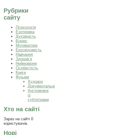
Рубрики
сайту
Психологія
Езотерика
Духовність
Бізнес
Мотиватори
Екосвідомість
Навчання
Здоров’я
Неймовірне
Особистість
Книги
Фільми
Художні
Документальні
Англомовні
із
субтитрами
Хто на сайті
Зараз на сайті 0
користувачів.
Нові