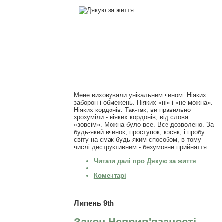
Мене виховували унікальним чином. Ніяких
заборон і обмежень. Ніяких «ні» і «не можна».
Ніяких кордонів. Так-так, ви правильно
зрозуміли - ніяких кордонів, від слова
«зовсім». Можна було все. Все дозволено. За
будь-який вчинок, проступок, косяк, і пробу
світу на смак будь-яким способом, в тому
числі деструктивним - безумовне прийняття.
Читати далі
про Дякую за життя
Коментарі
Липень 9th
Закон Неприв'язаності -