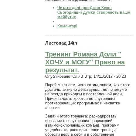
Читати далі
про Джон Кехо:
Сьогоднішні думки створюють ваше
майбутнє
Коментарі
Листопад 14th
Тренинг Романа Доли "
ХОЧУ и МОГУ" Право на
результат.
Опубліковано
ЮліяВ
Втр, 14/11/2017 - 20:23
Порой мы знаем, чего хотим, знаем, как этого
достичь, активно действуем… но почему-то
не всегда приходим к поставленной цели.
Причина часто кроется во внутренних
противоречащих программах и нехватке
энергии.
Задачи этого тренинга: раскодировать
сознание от внутренних напряжений,
взаимоисключающих команд, программ
ущербности, расширить свои границы,
обрести веру в себя и в собственные