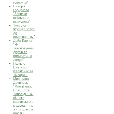
говорити"
Вікторія
Горбунова
"Записки
шкільного
психолога"
Зиґмунд
Фройд "Вступ
до
психоаналізу"
Дейл Карнегі
"Як
завойовувати
друзів та
впливати на
людей"
Поліглот.
Вивчимо
італійську за
16 годин!
Мирослав
Дочинець
"Многії літа.
Благії літа.
Заповіді 104-
річного
карпатського
мудреця - як
жити довго в
щасті і