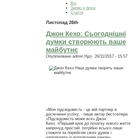
Всі
Запис у блозі
Стаття
Листопад 26th
Джон Кехо: Сьогоднішні
думки створюють ваше
майбутнє
Опубліковано
admin
Ндл, 26/11/2017 - 15:57
«Моя підсвідомість - це мій партнер в
досягненні успіху, - пише автор бестселера
«Підсвідомість може все» Джон
Кехо. «Перший крок до початку нового життя
напрочуд простий: потрібно всього лише
стежити за перебігом своїх думок і
направляти їх відповідним чином».