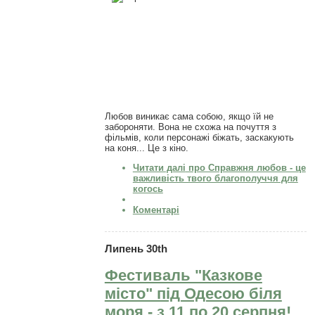
Любов виникає сама собою, якщо їй не
забороняти. Вона не схожа на почуття з
фільмів, коли персонажі біжать, заскакують
на коня... Це з кіно.
Читати далі
про Справжня любов - це
важливість твого благополуччя для
когось
Коментарі
Липень 30th
Фестиваль "Казкове
місто" під Одесою біля
моря - з 11 по 20 серпня!