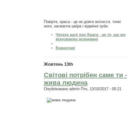
Повірте, краса - це не довге волосся, тонкі
ноги, засмагла шкіра і відмінні зуби.
Читати далі
про Краса - це те, що ми
відчуваємо всередині
Коментарі
Жовтень 13th
Світові потрібен саме ти -
жива людина
Опубліковано
admin
Птн, 13/10/2017 - 00:21