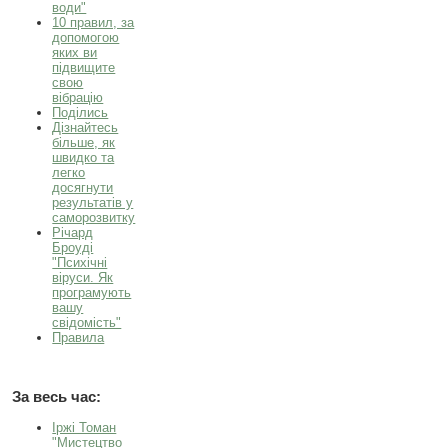
води"
10 правил, за
допомогою
яких ви
підвищите
свою
вібрацію
Поділись
Дізнайтесь
більше, як
швидко та
легко
досягнути
результатів у
саморозвитку
Річард
Броуді
"Психічні
віруси. Як
програмують
вашу
свідомість"
Правила
За весь час:
Іржі Томан
"Мистецтво